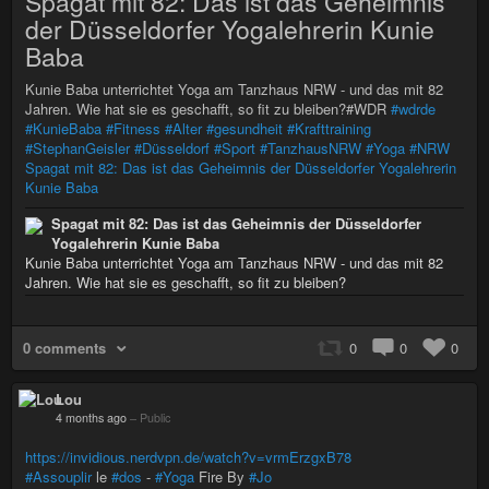
Spagat mit 82: Das ist das Geheimnis
der Düsseldorfer Yogalehrerin Kunie
Baba
Kunie Baba unterrichtet Yoga am Tanzhaus NRW - und das mit 82
Jahren. Wie hat sie es geschafft, so fit zu bleiben?#WDR
#wdrde
#KunieBaba
#Fitness
#Alter
#gesundheit
#Krafttraining
#StephanGeisler
#Düsseldorf
#Sport
#TanzhausNRW
#Yoga
#NRW
Spagat mit 82: Das ist das Geheimnis der Düsseldorfer Yogalehrerin
Kunie Baba
Spagat mit 82: Das ist das Geheimnis der Düsseldorfer
Yogalehrerin Kunie Baba
Kunie Baba unterrichtet Yoga am Tanzhaus NRW - und das mit 82
Jahren. Wie hat sie es geschafft, so fit zu bleiben?
0 comments
0
0
0
Lou
4 months ago
–
Public
https://invidious.nerdvpn.de/watch?v=vrmErzgxB78
#Assouplir
le
#dos
-
#Yoga
Fire By
#Jo