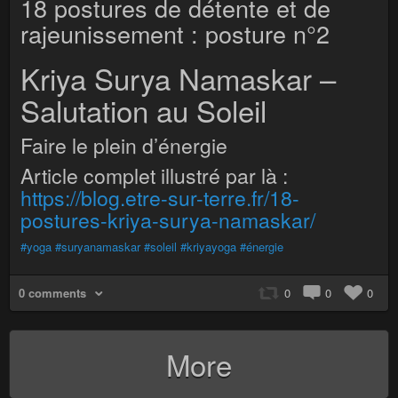
18 postures de détente et de
rajeunissement : posture n°2
Kriya Surya Namaskar –
Salutation au Soleil
Faire le plein d’énergie
Article complet illustré par là :
https://blog.etre-sur-terre.fr/18-
postures-kriya-surya-namaskar/
#yoga
#suryanamaskar
#soleil
#kriyayoga
#énergie
0 comments
0
0
0
More