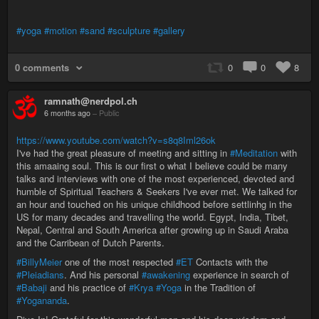
#yoga
#motion
#sand
#sculpture
#gallery
0 comments
0
0
8
ramnath@nerdpol.ch
6 months ago
–
Public
https://www.youtube.com/watch?v=s8q8Iml26ok
I've had the great pleasure of meeting and sitting in
#Meditation
with
this amaaing soul. This is our first o what I believe could be many
talks and interviews with one of the most experienced, devoted and
humble of Spiritual Teachers & Seekers I've ever met. We talked for
an hour and touched on his unique childhood before settlinhg in the
US for many decades and travelling the world. Egypt, India, Tibet,
Nepal, Central and South America after growing up in Saudi Araba
and the Carribean of Dutch Parents.
#BillyMeier
one of the most respected
#ET
Contacts with the
#Pleiadians
. And his personal
#awakening
experience in search of
#Babaji
and his practice of
#Krya
#Yoga
in the Tradition of
#Yogananda
.