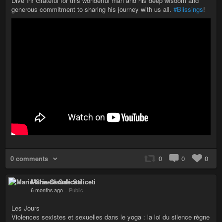
Dive In! Grateful for this wonderful man and his deep wisdom and
generous commitment to sharing his journey with us all.
#Blissings
!
0 comments
0
0
0
Marie-Claude Saliceti
6 months ago
–
Public
Les Jours
Violences sexistes et sexuelles dans le yoga : la loi du silence règne