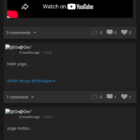
0 comments
0
0
0
@Om*
5 months ago
–
Public
toilet yoga...
#toilet
#yoga
#shithappens
1 comment
0
1
1
@Om*
6 months ago
–
Public
yoga motion...