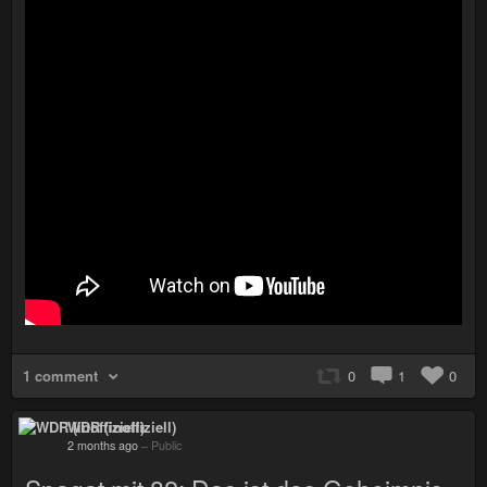
1 comment
0
1
0
WDR (inoffiziell)
2 months ago
–
Public