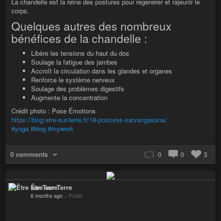
La chandelle est la reine des postures pour régénérer et rajeunir le
corps.
Quelques autres des nombreux
bénéfices de la chandelle :
Libère les tensions du haut du dos
Soulage la fatigue des jambes
Accroît la circulation dans les glandes et organes
Renforce le système nerveux
Soulage des problèmes digestifs
Augmente la concentration
Crédit photo : Pose Émotions
https://blog.etre-sur-terre.fr/18-postures-sarvangasana/
#yoga
#blog
#mywork
0 comments
0
0
3
Être sur Terre
6 months ago
–
Public