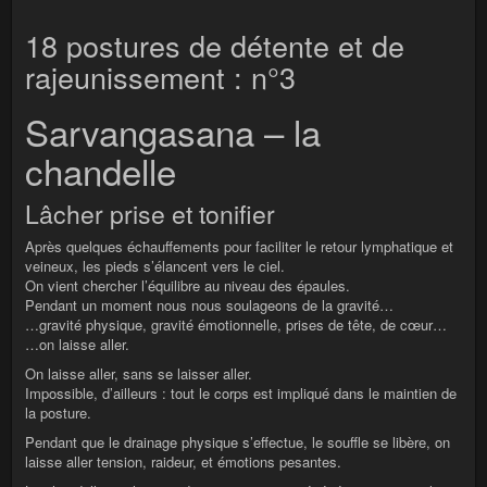
18 postures de détente et de
rajeunissement : n°3
Sarvangasana – la
chandelle
Lâcher prise et tonifier
Après quelques échauffements pour faciliter le retour lymphatique et
veineux, les pieds s’élancent vers le ciel.
On vient chercher l’équilibre au niveau des épaules.
Pendant un moment nous nous soulageons de la gravité…
…gravité physique, gravité émotionnelle, prises de tête, de cœur…
…on laisse aller.
On laisse aller, sans se laisser aller.
Impossible, d’ailleurs : tout le corps est impliqué dans le maintien de
la posture.
Pendant que le drainage physique s’effectue, le souffle se libère, on
laisse aller tension, raideur, et émotions pesantes.