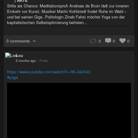
| ARTE
Stille als Chance: Meditationsprofi Andreas de Bruin lädt zur inneren
Einkehr vor Kunst, Musiker Martin Kohlstedt findet Ruhe im Wald –
und bei seinen Gigs. Politologin Zineb Fahsi möchte Yoga von der
kapitalistischen Selbstoptimierung befreien...
0 comments
0
0
0
Lou
5 months ago
–
Public
https://www.youtube.com/watch?v=f8I-JlaIX4U
#yoga