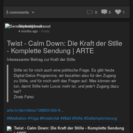
5 comments
0
5
1
Serenityfreaksout
4 months ago
–
Public
Twist - Calm Down: Die Kraft der Stille
- Komplette Sendung | ARTE
Interessanter Beitrag zur Kraft der Stille
Stille ist für mich auch eine politische Frage. Es gibt heute
Digital-Detox-Programme, wir bezahlen also für den Zugang
zu Stille, und für mich wirft das Fragen auf: Was können wir
tun, damit Stille kein Luxus mehr ist, und jede*r Zugang dazu
hat?
Zineb Fahsi
arte.tv/de/videos/128833-002-A…
#Meditation
#Yoga
#Kreativität
#Wald
#Stille
#Selbstoptimierung
Twist - Calm Down: Die Kraft der Stille - Komplette Sendung