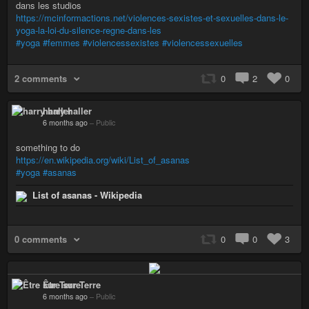
dans les studios
https://mcinformactions.net/violences-sexistes-et-sexuelles-dans-le-
yoga-la-loi-du-silence-regne-dans-les
#yoga
#femmes
#violencessexistes
#violencessexuelles
2 comments
0
2
0
harry haller
6 months ago
–
Public
something to do
https://en.wikipedia.org/wiki/List_of_asanas
#yoga
#asanas
List of asanas - Wikipedia
0 comments
0
0
3
Être sur Terre
6 months ago
–
Public