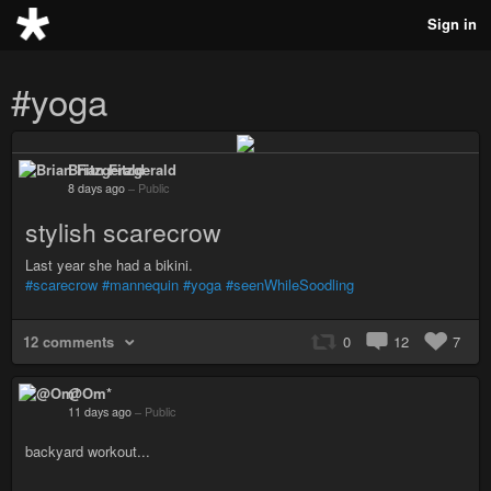
Sign in
#yoga
Brian Fitzgerald
8 days ago
–
Public
stylish scarecrow
Last year she had a bikini.
#scarecrow
#mannequin
#yoga
#seenWhileSoodling
12 comments
0
12
7
@Om*
11 days ago
–
Public
backyard workout...