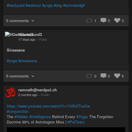
#backyard
#workout
#yoga
#dog
#animatedgif
0 comments
1
0
3
HUartsound3
17 days ago
–
Public
Sirsasana
#yoga
#sirsasana
0 comments
0
0
5
ramnath@nerdpol.ch
2 months ago
–
Public
https://www.youtube.com/watch?v=l70RJITvaCw
#conjunction
The
#Hidden
#Intelligence
Behind Every
#Yoga
: The Forgotten
Doctrine 99% of Astrologers Miss |
#PaiTeam