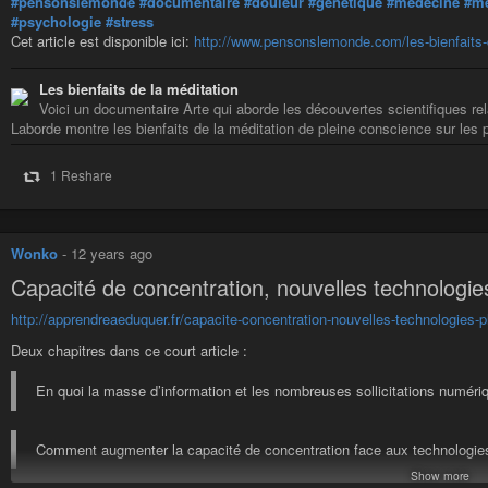
#pensonslemonde
#documentaire
#douleur
#genetique
#medecine
#me
#psychologie
#stress
Cet article est disponible ici:
http://www.pensonslemonde.com/les-bienfaits-d
Les bienfaits de la méditation
Voici un documentaire Arte qui aborde les découvertes scientifiques rela
Laborde montre les bienfaits de la méditation de pleine conscience sur les pl
1 Reshare
Wonko
-
12 years ago
Capacité de concentration, nouvelles technologie
http://apprendreaeduquer.fr/capacite-concentration-nouvelles-technologies-
Deux chapitres dans ce court article :
En quoi la masse d’information et les nombreuses sollicitations numériq
Comment augmenter la capacité de concentration face aux technologies 
Show more