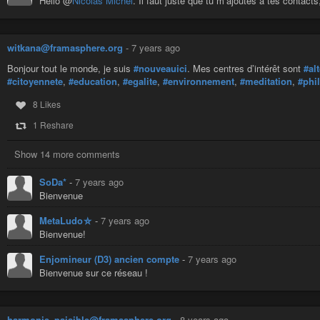
Hello @
Nicolas Michel
. Il faut juste que tu m’ajoutes à tes contact
witkana@framasphere.org
-
7 years ago
Bonjour tout le monde, je suis
#nouveauici
. Mes centres d’intérêt sont
#al
#citoyennete
,
#education
,
#egalite
,
#environnement
,
#meditation
,
#phi
8 Likes
1 Reshare
Show 14 more comments
SoDa*
-
7 years ago
Bienvenue
MetaLudo⛤
-
7 years ago
Bienvenue!
Enjomineur (D3) ancien compte
-
7 years ago
Bienvenue sur ce réseau !
harmonie_paisible@framasphere.org
-
8 years ago