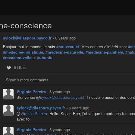
ine-conscience
sylock@diaspora.psyco.fr
-
6 years ago
Bonjour tout le monde, je suis
#nouveauici
. Mes centres d’intérêt sont
#ai
#médecine-holistique
,
#médecine-naturelle
,
#médecine-parallèle
,
#nat
#revuenouvelle
et
#ubuntu
.
6 Likes
Show 9 more comments
Virginie Pereira
-
6 years ago
Bienvenue @
sylock@diaspora.psyco.fr
! nouvelle aussi et des cen
sylock@diaspora.psyco.fr
-
6 years ago
@
Virginie Pereira
. Hello. Super. Bon, j’ai vu que tu partages tes 
avec toi.
Virginie Pereira
-
6 years ago