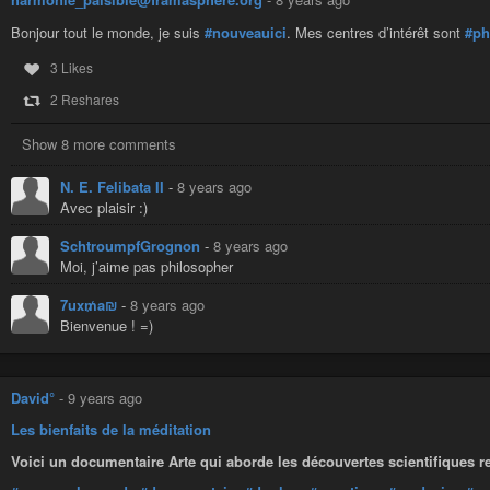
Bonjour tout le monde, je suis
#nouveauici
. Mes centres d’intérêt sont
#ph
3 Likes
2 Reshares
Show 8 more comments
N. E. Felibata II
-
8 years ago
Avec plaisir :)
SchtroumpfGrognon
-
8 years ago
Moi, j’aime pas philosopher
7ux₥a₪
-
8 years ago
Bienvenue ! =)
David°
-
9 years ago
Les bienfaits de la méditation
Voici un documentaire Arte qui aborde les découvertes scientifiques rel