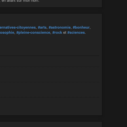
s, en allant sur mon nom.
ternatives-citoyennes
,
#arts
,
#astronomie
,
#bonheur
,
losophie
,
#pleine-conscience
,
#rock
et
#sciences
.