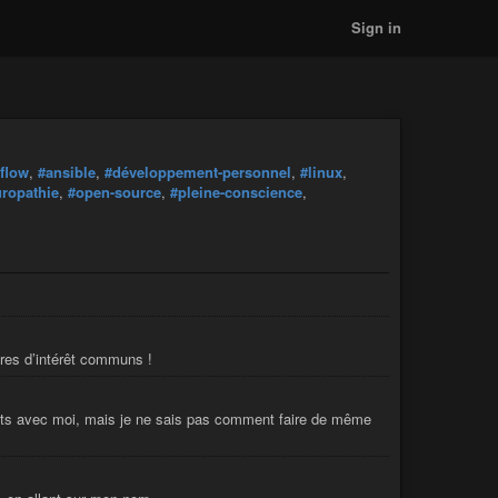
Sign in
rflow
,
#ansible
,
#développement-personnel
,
#linux
,
uropathie
,
#open-source
,
#pleine-conscience
,
tres d’intérêt communs !
posts avec moi, mais je ne sais pas comment faire de même