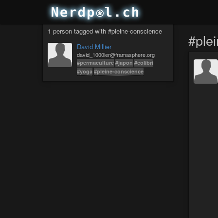
1 person tagged with #pleine-conscience
#ple
David Millier
david_1000ier@framasphere.org
#permaculture
#japon
#colibri
#yoga
#pleine-conscience