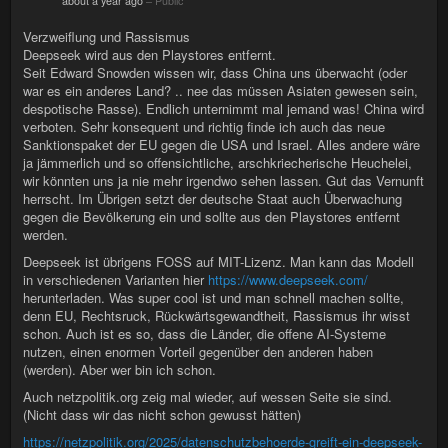
about a year ago
–
Public
Verzweiflung und Rassismus
Deepseek wird aus den Playstores entfernt.
Seit Edward Snowden wissen wir, dass China uns überwacht (oder
war es ein anderes Land? .. nee das müssen Asiaten gewesen sein,
despotische Rasse). Endlich unternimmt mal jemand was! China wird
verboten. Sehr konsequent und richtig finde ich auch das neue
Sanktionspaket der EU gegen die USA und Israel. Alles andere wäre
ja jämmerlich und so offensichtliche, arschkriecherische Heuchelei,
wir könnten uns ja nie mehr irgendwo sehen lassen. Gut das Vernunft
herrscht. Im Übrigen setzt der deutsche Staat auch Überwachung
gegen die Bevölkerung ein und sollte aus den Playstores entfernt
werden.
Deepseek ist übrigens FOSS auf MIT-Lizenz. Man kann das Modell
in verschiedenen Varianten hier
https://www.deepseek.com/
herunterladen. Was super cool ist und man schnell machen sollte,
denn EU, Rechtsruck, Rückwärtsgewandtheit, Rassismus ihr wisst
schon. Auch ist es so, dass die Länder, die offene AI-Systeme
nutzen, einen enormen Vorteil gegenüber den anderen haben
(werden). Aber wer bin ich schon.
Auch netzpolitik.org zeig mal wieder, auf wessen Seite sie sind.
(Nicht dass wir das nicht schon gewusst hätten)
https://netzpolitik.org/2025/datenschutzbehoerde-greift-ein-deepseek-