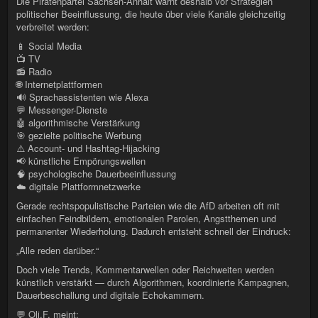
Die Piratenpartei Sachsen-Anhalt warnt deshalb vor Strategien
politischer Beeinflussung, die heute über viele Kanäle gleichzeitig
verbreitet werden:
📱 Social Media
📺 TV
📻 Radio
🌐 Internetplattformen
🔊 Sprachassistenten wie Alexa
💬 Messenger-Dienste
🤖 algorithmische Verstärkung
🎯 gezielte politische Werbung
⚠️ Account- und Hashtag-Hijacking
📢 künstliche Empörungswellen
🧠 psychologische Dauerbeeinflussung
☁️ digitale Plattformnetzwerke
Gerade rechtspopulistische Parteien wie die AfD arbeiten oft mit
einfachen Feindbildern, emotionalen Parolen, Angstthemen und
permanenter Wiederholung. Dadurch entsteht schnell der Eindruck:
„Alle reden darüber.“
Doch viele Trends, Kommentarwellen oder Reichweiten werden
künstlich verstärkt — durch Algorithmen, koordinierte Kampagnen,
Dauerbeschallung und digitale Echokammern.
💬 Oli.F. meint: