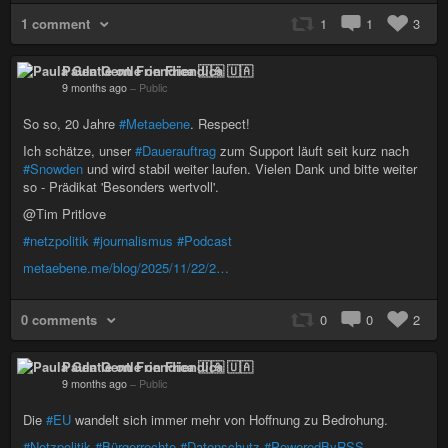
1 comment
1
1
3
Paula Gentle on Friendica 🇺🇦
9 months ago
–
Public
So so, 20 Jahre
#Metaebene
. Respect!
Ich schätze, unser
#Dauerauftrag
zum Support läuft seit kurz nach
#Snowden
und wird stabil weiter laufen. Vielen Dank und bitte weiter
so - Prädikat 'Besonders wertvoll'.
@Tim Pritlove
#netzpolitik
#journalismus
#Podcast
metaebene.me/blog/2025/11/22/2…
0 comments
0
0
2
Paula Gentle on Friendica 🇺🇦
9 months ago
–
Public
Die
#EU
wandelt sich immer mehr von Hoffnung zu Bedrohung.
#Netzpolitik
#Bürgerrechte
#Datenschutz
#PoweredByRSS