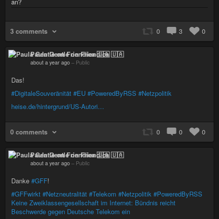
an?
3 comments
0
3
0
Paula Gentle on Friendica 🇺🇦
about a year ago
–
Public
Das!
#DigitaleSouveränität
#EU
#PoweredByRSS
#Netzpolitik
heise.de/hintergrund/US-Autori…
0 comments
0
0
0
Paula Gentle on Friendica 🇺🇦
about a year ago
–
Public
Danke
#GFF
!
#GFFwirkt
#Netzneutralität
#Telekom
#Netzpolitik
#PoweredByRSS
Keine Zweiklassengesellschaft im Internet: Bündnis reicht
Beschwerde gegen Deutsche Telekom ein