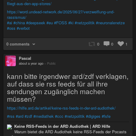
fliegt-aus-den-app-stores/
https://word.undead-network.de/2025/06/27/verzweiflung-und-
rassismus/
#ai
#china
#deepseek
#eu
#FOSS
#ki
#netzpolitik
#neuronalenetze
#oss
#verbot
0 comments
0
0
1
Pascal
about a year ago
–
Public
kann bitte irgendwer ard/zdf verklagen,
auf dass sie rss feeds für all ihre
sendungen zugänglich machen
müssen?
https://hilfe.ard.de/artikel/keine-rss-feeds-in-der-ard-audiothek/
#rss
#ard
#zdf
#mediathek
#ccc
#netzpolitik
#digiges
#fsfe
Keine RSS-Feeds in der ARD Audiothek | ARD Hilfe
Warum bietet die ARD Audiothek keine RSS-Feeds der Pocasts