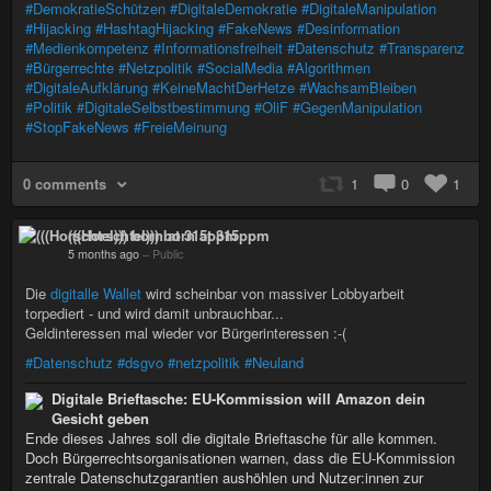
#DemokratieSchützen
#DigitaleDemokratie
#DigitaleManipulation
#Hijacking
#HashtagHijacking
#FakeNews
#Desinformation
#Medienkompetenz
#Informationsfreiheit
#Datenschutz
#Transparenz
#Bürgerrechte
#Netzpolitik
#SocialMedia
#Algorithmen
#DigitaleAufklärung
#KeineMachtDerHetze
#WachsamBleiben
#Politik
#DigitaleSelbstbestimmung
#OliF
#GegenManipulation
#StopFakeNews
#FreieMeinung
0 comments
1
0
1
(((Horschtel))) born at 315ppm
5 months ago
–
Public
Die
digitalle Wallet
wird scheinbar von massiver Lobbyarbeit
torpediert - und wird damit unbrauchbar...
Geldinteressen mal wieder vor Bürgerinteressen :-(
#Datenschutz
#dsgvo
#netzpolitik
#Neuland
Digitale Brieftasche: EU-Kommission will Amazon dein
Gesicht geben
Ende dieses Jahres soll die digitale Brieftasche für alle kommen.
Doch Bürgerrechtsorganisationen warnen, dass die EU-Kommission
zentrale Datenschutzgarantien aushöhlen und Nutzer:innen zur