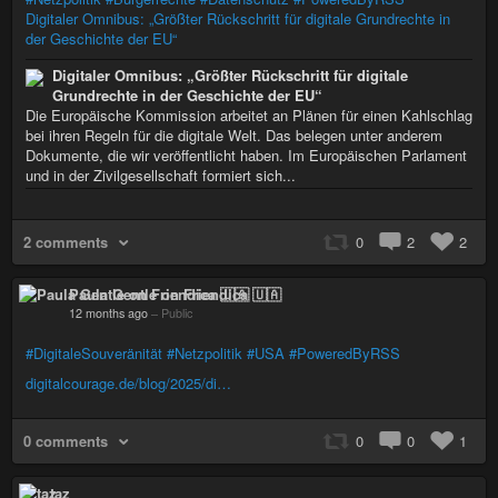
Digitaler Omnibus: „Größter Rückschritt für digitale Grundrechte in
der Geschichte der EU“
Digitaler Omnibus: „Größter Rückschritt für digitale
Grundrechte in der Geschichte der EU“
Die Europäische Kommission arbeitet an Plänen für einen Kahlschlag
bei ihren Regeln für die digitale Welt. Das belegen unter anderem
Dokumente, die wir veröffentlicht haben. Im Europäischen Parlament
und in der Zivilgesellschaft formiert sich...
2 comments
0
2
2
Paula Gentle on Friendica 🇺🇦
12 months ago
–
Public
#DigitaleSouveränität
#Netzpolitik
#USA
#PoweredByRSS
digitalcourage.de/blog/2025/di…
0 comments
0
0
1
taz