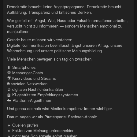
Demokratie braucht keine Angstpropaganda. Demokratie braucht
Aufklärung, Transparenz und kritisches Denken.
Wer gezielt mit Angst, Wut, Hass oder Falschinformationen arbeitet,
versucht nicht zu informieren — sondern Menschen emotional zu
manipulieren.
Gerade heute müssen wir verstehen:
Digitale Kommunikation beeinflusst längst unseren Alltag, unsere
Wahrnehmung und unsere politische Meinungsbildung.
Viele Menschen bewegen sich täglich zwischen:
📱 Smartphones
💬 Messenger-Chats
🎥 Kurzvideos und Streams
🌐 sozialen Netzwerken
📡 digitalen Nachrichtenkanälen
🤖 KI-gestützten Empfehlungssystemen
☁️ Plattform-Algorithmen
Und genau deshalb wird Medienkompetenz immer wichtiger.
Darum sagen wir als Piratenpartei Sachsen-Anhalt:
🔹 Quellen prüfen
🔹 Fakten von Meinung unterscheiden
🔹 nicht jede Schlagzeile sofort glauben