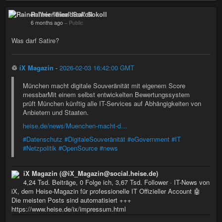
Rainer "friendica" Sokoll
6 months ago
–
Public
Was darf Satire?
♲
iX Magazin
-
2026-02-03 16:42:00 GMT
München macht digitale Souveränität mit eigenem Score
messbarMit einem selbst entwickelten Bewertungssystem
prüft München künftig alle IT-Services auf Abhängigkeiten von
Anbietern und Staaten.
heise.de/news/Muenchen-macht-d…
#Datenschutz
#DigitaleSouveränität
#eGovernment
#IT
#Netzpolitik
#OpenSource
#news
iX Magazin (@iX_Magazin@social.heise.de)
4,24 Tsd. Beiträge, 0 Folge ich, 3,67 Tsd. Follower · IT-News von
iX, dem Heise-Magazin für professionelle IT Offizieller Account 🤖
Die meisten Posts sind automatisiert +++
https://www.heise.de/ix/impressum.html