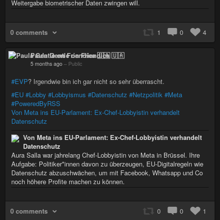
Weitergabe biometrischer Daten zwingen will.
0 comments
1
0
4
Paula Gentle on Friendica 🇺🇦
5 months ago
–
Public
#EVP
? Irgendwie bin ich gar nicht so sehr überrascht.
#EU
#Lobby
#Lobbyismus
#Datenschutz
#Netzpolitik
#Meta
#PoweredByRSS
Von Meta ins EU-Parlament: Ex-Chef-Lobbyistin verhandelt
Datenschutz
Von Meta ins EU-Parlament: Ex-Chef-Lobbyistin verhandelt
Datenschutz
Aura Salla war jahrelang Chef-Lobbyistin von Meta in Brüssel. Ihre
Aufgabe: Politiker*innen davon zu überzeugen, EU-Digitalregeln wie
Datenschutz abzuschwächen, um mit Facebook, Whatsapp und Co
noch höhere Profite machen zu können.
0 comments
0
0
1