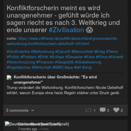
Konfliktforscherin meint es wird
unangenehmer - gefühlt würde ich
sagen riecht es nach 3. Weltkrieg und
ende unserer
#Zivilisation
😱
siehe:
https://www.zdfheute.de/politik/deutschland/grossmaechte-
weltordnung-konfliktforscherin-deitelhoff-100.html
#Großmächte
#Weltordnung
#Zukunft
#Menschheit
#Krieg
#Terror
#Politik
#Problem
#Ethik
#Kollaps
#Desaster
#Krise
#Klima
#Umwelt
#Verschmutzung
#Finanzen
#Geopolitik
#Globalisierung
#Kapitalismus
#Wirtschaft
#NWO
#aua
#wtf
#omg
Konfliktforscherin über Großmächte: "Es wird
unangenehmer"
Trump verändert die Weltordnung. Konfliktforscherin Nicole Deitelhoff
erklärt, warum Europa ohne feste Regeln stärker unter Druck gerät.
3 comments
1
3
2
Deutschlandfunk (inoffiziell)
7 months ago
–
Public