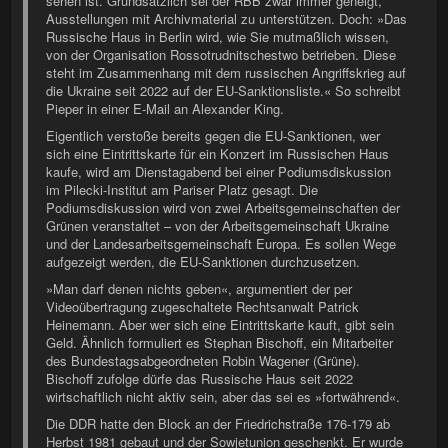
sehen ist. Grundsätzlich sei der RBB zwar immer geneigt,
Ausstellungen mit Archivmaterial zu unterstützen. Doch: »Das
Russische Haus in Berlin wird, wie Sie mutmaßlich wissen,
von der Organisation Rossotrudnitschestwo betrieben. Diese
steht im Zusammenhang mit dem russischen Angriffskrieg auf
die Ukraine seit 2022 auf der EU-Sanktionsliste.« So schreibt
Pieper in einer E-Mail an Alexander King.
Eigentlich verstoße bereits gegen die EU-Sanktionen, wer
sich eine Eintrittskarte für ein Konzert im Russischen Haus
kaufe, wird am Dienstagabend bei einer Podiumsdiskussion
im Pilecki-Institut am Pariser Platz gesagt. Die
Podiumsdiskussion wird von zwei Arbeitsgemeinschaften der
Grünen veranstaltet – von der Arbeitsgemeinschaft Ukraine
und der Landesarbeitsgemeinschaft Europa. Es sollen Wege
aufgezeigt werden, die EU-Sanktionen durchzusetzen.
»Man darf denen nichts geben«, argumentiert der per
Videoübertragung zugeschaltete Rechtsanwalt Patrick
Heinemann. Aber wer sich eine Eintrittskarte kauft, gibt sein
Geld. Ähnlich formuliert es Stephan Bischoff, ein Mitarbeiter
des Bundestagsabgeordneten Robin Wagener (Grüne).
Bischoff zufolge dürfe das Russische Haus seit 2022
wirtschaftlich nicht aktiv sein, aber das sei es »fortwährend«.
Die DDR hatte den Block an der Friedrichstraße 176-179 ab
Herbst 1981 gebaut und der Sowjetunion geschenkt. Er wurde