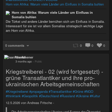
Horn von Afrika: Warum viele Länder um Einfluss in Somalia buhlen
Horn von Afrika: Warum viele Länder um Einfluss in
Somalia buhlen
Die Türkei und andere Länder bemühen sich um Einfluss in Somalia.
Interessant für sie ist vor allem Somalias strategisch wichtige Lage
am Horn von Afrika.
0 comments
0
0
0
IsarAthener
3 months ago
–
Public
Kriegstreiberei - 02 (wird fortgesetzt) -
grüne Transatlantiker und ihre pro-
ukrainischen Arbeitsgemeinschaften
#Kriegstreiberei
#propaganda
#Transatlantiker
#Grüne
#NGO
#thinktank
#Geopolitik
#Deutschland
#Russland
#Ukraine
#Kultur
12.5.2026 von Andreas Fritsche -
Die Arbeitsgemeinschaften Ukraine und Europa der Ökopartei