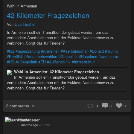
Wahl in Armenien
42 Kilometer Fragezeichen
Von
Eva Fischer
In Armenien soll ein Transitkorridor gebaut werden, um das
verfeindete Aserbaidschan mit der Exklave Nachitschewan zu
verbinden. Sorgt das für Frieden?
#taz
#tageszeitung
#Armenien
#Aserbaidschan
#Donald
#Trump
#Konflikt
#Parlamentswahlen
#Geopolitik
#Russland
#wochentaz
#US-Außenpolitik
#EU
#Außenpolitik
#Infrastruktur
Wahl in Armenien: 42 Kilometer Fragezeichen
In Armenien soll ein Transitkorridor gebaut werden, um das
verfeindete Aserbaidschan mit der Exklave Nachitschewan zu
verbinden. Sorgt das für Frieden?
0 comments
0
0
0
IsarAthener
3 months ago
–
Public