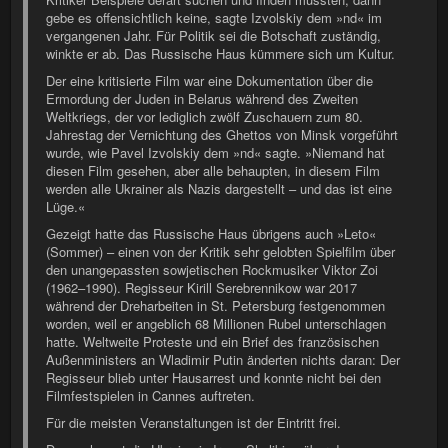
gebe es offensichtlich keine, sagte Izvolskiy dem »nd« im
vergangenen Jahr. Für Politik sei die Botschaft zuständig,
winkte er ab. Das Russische Haus kümmere sich um Kultur.
Der eine kritisierte Film war eine Dokumentation über die
Ermordung der Juden in Belarus während des Zweiten
Weltkriegs, der vor lediglich zwölf Zuschauern zum 80.
Jahrestag der Vernichtung des Ghettos von Minsk vorgeführt
wurde, wie Pavel Izvolskiy dem »nd« sagte. »Niemand hat
diesen Film gesehen, aber alle behaupten, in diesem Film
werden alle Ukrainer als Nazis dargestellt – und das ist eine
Lüge.«
Gezeigt hatte das Russische Haus übrigens auch »Leto«
(Sommer) – einen von der Kritik sehr gelobten Spielfilm über
den unangepassten sowjetischen Rockmusiker Viktor Zoi
(1962–1990). Regisseur Kirill Serebrennikow war 2017
während der Dreharbeiten in St. Petersburg festgenommen
worden, weil er angeblich 68 Millionen Rubel unterschlagen
hatte. Weltweite Proteste und ein Brief des französischen
Außenministers an Wladimir Putin änderten nichts daran: Der
Regisseur blieb unter Hausarrest und konnte nicht bei den
Filmfestspielen in Cannes auftreten.
Für die meisten Veranstaltungen ist der Eintritt frei.