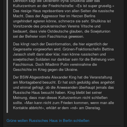
Dennoch sagt die Ukrainerin Iryna Shulikina über das
Kulturzentrum an der Friedrichstraße: »Es ist super gruselig.«
Das riesige Haus repräsentiere von allen Seiten die russische
Macht. Dass der Aggressor hier im Herzen Berlins
ungehindert agieren könne, schmerze sie sehr. Shulikina ist
Vorsitzende des proukrainischen Vereins Vitsche und
bedauert, dass viele Ostdeutsche glauben, die Sowjetunion
sei der Befreier vom Faschismus gewesen.
Das klingt nach der Desinformation, die hier eigentlich der
Gegenseite vorgeworfen wird. Grünen-Fraktionschefin Bettina
Jarasch stellt dann aber klar, man könne russischen und
sowjetischen Soldaten nur dankbar sein für die Befreiung vom
Faschismus. Doch Wladimir Putin vereinnahme die
Geschichte im Krieg gegen die Ukraine.
Der BSW-Abgeordnete Alexander King hat die Veranstaltung
am Montagabend besucht. Er hat sich geduldig alles angehört
und einmal gefragt, ob die Anwesenden überhaupt jemals das
Russische Haus besucht haben. King bleibt bei seiner
Meinung, dass man dieses Kulturzentrum nicht schließen
sollte. »Man kann nicht zum Frieden kommen, wenn man alle
Kontakte abbricht«, erklärt er dem »nd« am Dienstag.
Grüne wollen Russisches Haus in Berlin schließen