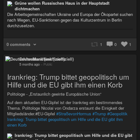
Grüne wollen Russisches Haus in der Hauptstadt
dichtmachen
Die Arbeitsgemeinschaften Ukraine und Europa der Ökopartei suchen
nach Wegen, EU-Sank­tionen gegen das Kultur­zentrum in Berlin
durchzusetzen.
0 comments
1
0
1
Deutschlandfunk (inoffiziell)
5 months ago
–
Public
Irankrieg: Trump bittet geopolitisch um
Hilfe und die EU gibt ihm einen Korb
Politologe - „Erstaunlich geeinte Europäische Union“
Auf dem aktuellen EU-Gipfel ist der Irankrieg ein bestimmendes
Thema. Politologe Nicolai von Ondarza erstaunt die Einigkeit der
Mitgliedsländer.#EU-Gipfel
#StraßevonHormus
#Trump
#Geopolitik
Irankrieg: Trump bittet geopolitisch um Hilfe und die EU gibt ihm
einen Korb
Irankrieg: Trump bittet geopolitisch um Hilfe und die EU gibt