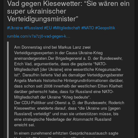
Vad gegen Kiesewetter: “Sie wären ein
super ukrainischer
Verteidigungsminister”
#Ukraine
#Russland
#EU
#Mitgliedschaft
#NATO
#Geopolitik
rumble.com/v7a7zj0-vad-gegen-k…
Am Donnerstag sind bei Markus Lanz zwei
Verteidigungsexperten in der Causa Ukraine-Krieg
aneinandergeraten.Der Brigadegeneral a. D. der Bundeswehr,
Erich Vad, argumentierte, dass die geplante "NATO-
Mitgliedschaft [der Ukraine] eine wesentliche Kriegsursache
ist". Daraufhin lieferte Vad als damaliger Verteidigungsberater
Angela Merkels historische Hintergrundinformationen darüber,
dass schon seit 2008 innerhalb der westlichen Eliten Klarheit
darüber geherrscht habe, dass für Russland eine NATO-
Mitgliedschaft der Ukraine "Krieg bedeute".
Der CDU-Politiker und Oberst a. D. der Bundeswehr, Roderich
Kiesewetter, erwiderte darauf, dass "die Ukraine uns [gegen
Russland] verteidigt" und man sie unterstützen müsse, bis
eine strategische Niederlage der Atommacht Russland
erreicht sei.
In einem zunehmend erhitzten Gesprächsaustausch sagte