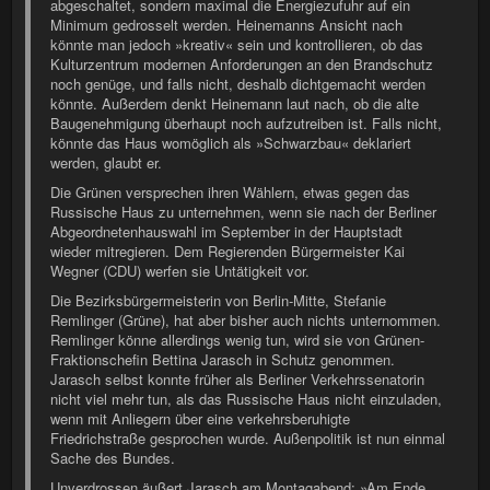
abgeschaltet, sondern maximal die Energiezufuhr auf ein
Minimum gedrosselt werden. Heinemanns Ansicht nach
könnte man jedoch »kreativ« sein und kontrollieren, ob das
Kulturzentrum modernen Anforderungen an den Brandschutz
noch genüge, und falls nicht, deshalb dichtgemacht werden
könnte. Außerdem denkt Heinemann laut nach, ob die alte
Baugenehmigung überhaupt noch aufzutreiben ist. Falls nicht,
könnte das Haus womöglich als »Schwarzbau« deklariert
werden, glaubt er.
Die Grünen versprechen ihren Wählern, etwas gegen das
Russische Haus zu unternehmen, wenn sie nach der Berliner
Abgeordnetenhauswahl im September in der Hauptstadt
wieder mitregieren. Dem Regierenden Bürgermeister Kai
Wegner (CDU) werfen sie Untätigkeit vor.
Die Bezirksbürgermeisterin von Berlin-Mitte, Stefanie
Remlinger (Grüne), hat aber bisher auch nichts unternommen.
Remlinger könne allerdings wenig tun, wird sie von Grünen-
Fraktionschefin Bettina Jarasch in Schutz genommen.
Jarasch selbst konnte früher als Berliner Verkehrssenatorin
nicht viel mehr tun, als das Russische Haus nicht einzuladen,
wenn mit Anliegern über eine verkehrsberuhigte
Friedrichstraße gesprochen wurde. Außenpolitik ist nun einmal
Sache des Bundes.
Unverdrossen äußert Jarasch am Montagabend: »Am Ende