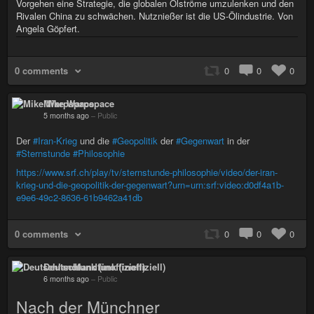
Vorgehen eine Strategie, die globalen Ölströme umzulenken und den
Rivalen China zu schwächen. Nutznießer ist die US-Ölindustrie. Von
Angela Göpfert.
0 comments
0
0
0
Mike Warpspace
5 months ago
–
Public
Der
#Iran-Krieg
und die
#Geopolitik
der
#Gegenwart
in der
#Sternstunde
#Philosophie
https://www.srf.ch/play/tv/sternstunde-philosophie/video/der-iran-
krieg-und-die-geopolitik-der-gegenwart?urn=urn:srf:video:d0df4a1b-
e9e6-49c2-8636-61b9462a41db
0 comments
0
0
0
Deutschlandfunk (inoffiziell)
6 months ago
–
Public
Nach der Münchner