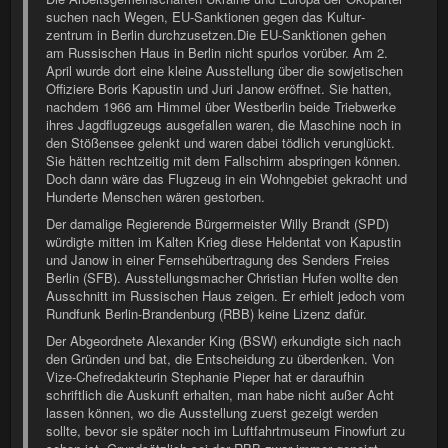
suchen nach Wegen, EU-Sank­tionen gegen das Kultur­
zentrum in Berlin durchzusetzen.Die EU-Sanktionen gehen
am Russischen Haus in Berlin nicht spurlos vorüber. Am 2.
April wurde dort eine kleine Ausstellung über die sowjetischen
Offiziere Boris Kapustin und Juri Janow eröffnet. Sie hatten,
nachdem 1966 am Himmel über Westberlin beide Triebwerke
ihres Jagdflugzeugs ausgefallen waren, die Maschine noch in
den Stößensee gelenkt und waren dabei tödlich verunglückt.
Sie hätten rechtzeitig mit dem Fallschirm abspringen können.
Doch dann wäre das Flugzeug in ein Wohngebiet gekracht und
Hunderte Menschen wären gestorben.
Der damalige Regierende Bürgermeister Willy Brandt (SPD)
würdigte mitten im Kalten Krieg diese Heldentat von Kapustin
und Janow in einer Fernsehübertragung des Senders Freies
Berlin (SFB). Ausstellungsmacher Christian Hufen wollte den
Ausschnitt im Russischen Haus zeigen. Er erhielt jedoch vom
Rundfunk Berlin-Brandenburg (RBB) keine Lizenz dafür.
Der Abgeordnete Alexander King (BSW) erkundigte sich nach
den Gründen und bat, die Entscheidung zu überdenken. Von
Vize-Chefredakteurin Stephanie Pieper hat er daraufhin
schriftlich die Auskunft erhalten, man habe nicht außer Acht
lassen können, wo die Ausstellung zuerst gezeigt werden
sollte, bevor sie später noch im Luftfahrtmuseum Finowfurt zu