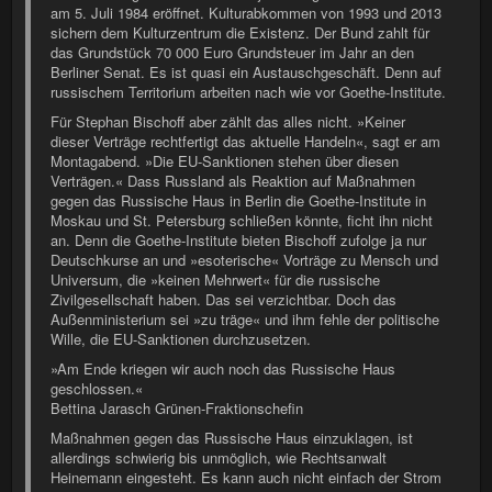
am 5. Juli 1984 eröffnet. Kulturabkommen von 1993 und 2013
sichern dem Kulturzentrum die Existenz. Der Bund zahlt für
das Grundstück 70 000 Euro Grundsteuer im Jahr an den
Berliner Senat. Es ist quasi ein Austauschgeschäft. Denn auf
russischem Territorium arbeiten nach wie vor Goethe-Institute.
Für Stephan Bischoff aber zählt das alles nicht. »Keiner
dieser Verträge rechtfertigt das aktuelle Handeln«, sagt er am
Montagabend. »Die EU-Sanktionen stehen über diesen
Verträgen.« Dass Russland als Reaktion auf Maßnahmen
gegen das Russische Haus in Berlin die Goethe-Institute in
Moskau und St. Petersburg schließen könnte, ficht ihn nicht
an. Denn die Goethe-Institute bieten Bischoff zufolge ja nur
Deutschkurse an und »esoterische« Vorträge zu Mensch und
Universum, die »keinen Mehrwert« für die russische
Zivilgesellschaft haben. Das sei verzichtbar. Doch das
Außenministerium sei »zu träge« und ihm fehle der politische
Wille, die EU-Sanktionen durchzusetzen.
»Am Ende kriegen wir auch noch das Russische Haus
geschlossen.«
Bettina Jarasch Grünen-Fraktionschefin
Maßnahmen gegen das Russische Haus einzuklagen, ist
allerdings schwierig bis unmöglich, wie Rechtsanwalt
Heinemann eingesteht. Es kann auch nicht einfach der Strom