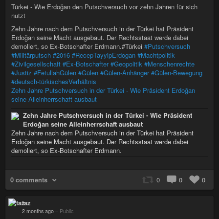
Türkei - Wie Erdoğan den Putschversuch vor zehn Jahren für sich
nutzt
Zehn Jahre nach dem Putschversuch in der Türkei hat Präsident
Erdoğan seine Macht ausgebaut. Der Rechtsstaat werde dabei
demoliert, so Ex-Botschafter Erdmann.#Türkei
#Putschversuch
#Militärputsch
#2016
#RecepTayyipErdogan
#Machtpolitik
#Zivilgesellschaft
#Ex-Botschafter
#Geopolitik
#Menschenrechte
#Justiz
#FetullahGülen
#Gülen
#Gülen-Anhänger
#Gülen-Bewegung
#deutsch-türkischesVerhältnis
Zehn Jahre Putschversuch in der Türkei - Wie Präsident Erdoğan
seine Alleinherrschaft ausbaut
Zehn Jahre Putschversuch in der Türkei - Wie Präsident
Erdoğan seine Alleinherrschaft ausbaut
Zehn Jahre nach dem Putschversuch in der Türkei hat Präsident
Erdoğan seine Macht ausgebaut. Der Rechtsstaat werde dabei
demoliert, so Ex-Botschafter Erdmann.
0 comments
0
0
0
taz
2 months ago
–
Public