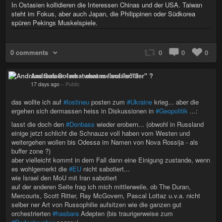
In Ostasien kollidieren die Interessen Chinas und der USA. Taiwan
steht im Fokus, aber auch Japan, die Philippinen oder Südkorea
spüren Pekings Muskelspiele.
0 comments
0
0
0
Andreas Sofaer - what means "sofaer" ?
17 days ago
–
Public
das wollte ich auf
#lostineu
posten zum
#Ukraine
krieg... aber die
ergehen sich dermassen heiss in Diskussionen in
#Geopolitik
...:
lasst die doch den
#Donbass
wieder erobern... (obwohl in Russland
einige jetzt schlicht die Schnauze voll haben vom Westen und
weitergehen wollen bis Odessa im Namen von Nova Rossija - als
buffer zone ?)
aber vielleicht kommt in dem Fall dann eine Einigung zustande, wenn
es wohlgemerkt die
#EU
nicht sabotiert...
wie Israel den MoU mit Iran sabotiert
auf der anderen Seite frag ich mich mittlerweile, ob The Duran,
Mercouris, Scott Ritter, Ray McGovern, Pascal Lottaz u.v.a. nicht
selber ner Art von Russophilie aufsitzen wie die ganzen gut
orchestrierten
#hasbara
Adepten (bis traurigerweise zum