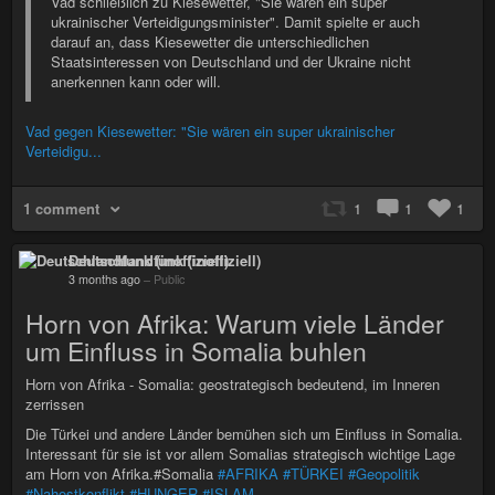
Vad schließlich zu Kiesewetter, "Sie wären ein super
ukrainischer Verteidigungsminister". Damit spielte er auch
darauf an, dass Kiesewetter die unterschiedlichen
Staatsinteressen von Deutschland und der Ukraine nicht
anerkennen kann oder will.
Vad gegen Kiesewetter: "Sie wären ein super ukrainischer
Verteidigu...
1 comment
1
1
1
Deutschlandfunk (inoffiziell)
3 months ago
–
Public
Horn von Afrika: Warum viele Länder
um Einfluss in Somalia buhlen
Horn von Afrika - Somalia: geostrategisch bedeutend, im Inneren
zerrissen
Die Türkei und andere Länder bemühen sich um Einfluss in Somalia.
Interessant für sie ist vor allem Somalias strategisch wichtige Lage
am Horn von Afrika.#Somalia
#AFRIKA
#TÜRKEI
#Geopolitik
#Nahostkonflikt
#HUNGER
#ISLAM