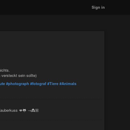
Sign in
ichts.
versteckt sein sollte)
ute
#photograph
#fotograf
#Tiere
#Animals
m Zauberkuss 💋🐸 →👸🏼