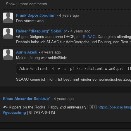
Show 2 more comments
Frank Dapor #podmin
-
4 years ago
Das stimmt wohl
Rainer "diasp​.org" Sokoll ✅
-
4 years ago
v6 geht übrigens auch ohne DHCP, mit
SLAAC
. Dann gibts allerd
Deshalb habe ich SLAAC für Adreßvergabe und Routing, den Rest
Aurin Azadî
-
4 years ago
Meine Lösung war schließlich:
SLAAC kenne ich nicht. Ist bestimmt wieder so neumodisches Zeug,
Klaus Alexander Seiﬆrup*
-
4 years ago
🐟 Kippers on the Rocks: Happy 2nd anniversary! 🇩🇰
https://opencachi
#geocaching
| 9F7P3PJ6+HM