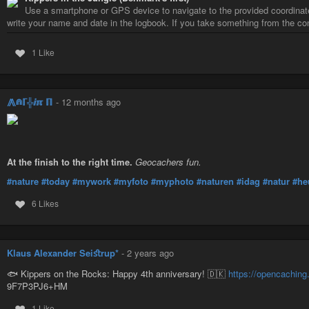
Use a smartphone or GPS device to navigate to the provided coordinates
write your name and date in the logbook. If you take something from the con
1 Like
⨇⋒ℾ╬ⅈℼ ℿ
-
12 months ago
At the finish to the right time.
Geocachers fun.
#nature
#today
#mywork
#myfoto
#myphoto
#naturen
#idag
#natur
#he
6 Likes
Klaus Alexander Seiﬆrup*
-
2 years ago
🐟 Kippers on the Rocks: Happy 4th anniversary! 🇩🇰
https://opencachin
9F7P3PJ6+HM
1 Like