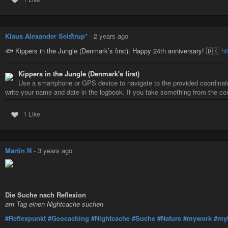
Klaus Alexander Seiﬆrup*
-
2 years ago
🐟 Kippers in the Jungle (Denmark’s first): Happy 24th anniversary! 🇩🇰
ht
Kippers in the Jungle (Denmark's first)
Use a smartphone or GPS device to navigate to the provided coordinates
write your name and date in the logbook. If you take something from the con
1 Like
Martin N
-
3 years ago
Die Suche nach Reflexion
am Tag einen Nightcache suchen
#Reflexpunkt
#Geocaching
#Nightcache
#Suche
#Nature
#mywork
#my