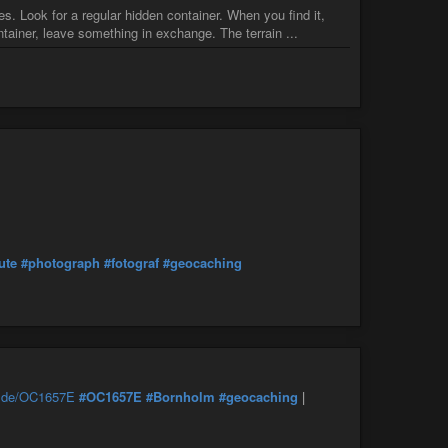
. Look for a regular hidden container. When you find it,
tainer, leave something in exchange. The terrain ...
ute
#photograph
#fotograf
#geocaching
g.de/OC1657E
#OC1657E
#Bornholm
#geocaching
|