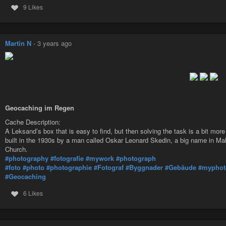
9 Likes
Martin N
-
3 years ago
Geocaching im Regen
Cache Description:
A Leksand’s box that is easy to find, but then solving the task is a bit more
built in the 1930s by a man called Oskar Leonard Skedin, a big name in Malu
Church.
#photography
#fotografie
#mywork
#photograph
#foto
#photo
#photographie
#Fotograf
#Byggnader
#Gebäude
#myphot
#Geocaching
6 Likes