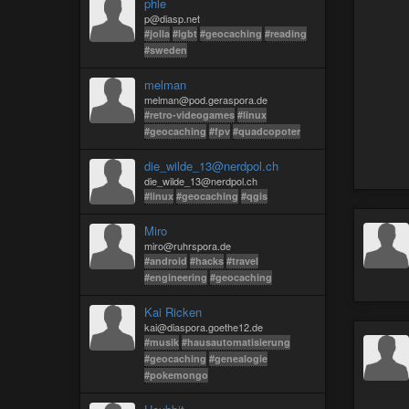
phle
p@diasp.net
#jolla
#lgbt
#geocaching
#reading
#sweden
melman
melman@pod.geraspora.de
#retro-videogames
#linux
#geocaching
#fpv
#quadcopoter
die_wilde_13@nerdpol.ch
die_wilde_13@nerdpol.ch
#linux
#geocaching
#qgis
Miro
miro@ruhrspora.de
#android
#hacks
#travel
#engineering
#geocaching
Kai Ricken
kai@diaspora.goethe12.de
#musik
#hausautomatisierung
#geocaching
#genealogie
#pokemongo