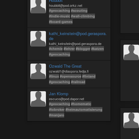
Houbbit
houbbit@pod.orkz.net
#geocaching
#scouting
#indie-music
#wall-climbing
#board-games
kathi_keinstein@pod.geraspora.
de
kathi_keinstein@pod.geraspora.de
#chemie
#lehrer
#blogger
#katzen
#geocaching
Ozwald The Great
ozwald1@diaspora.fedja.fi
#linux
#opensource
#finland
#geocaching
#railroad
Jan Klomp
escuco@pod.dapor.net
#geocaching
#homematic
#iobroker
#heimautomatisierung
#manjaro