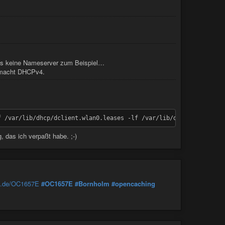
ings keine Nameserver zum Beispiel…
 macht DHCPv4.
 das ich verpaßt habe. ;-)
ng.de/OC1657E
#OC1657E
#Bornholm
#opencaching