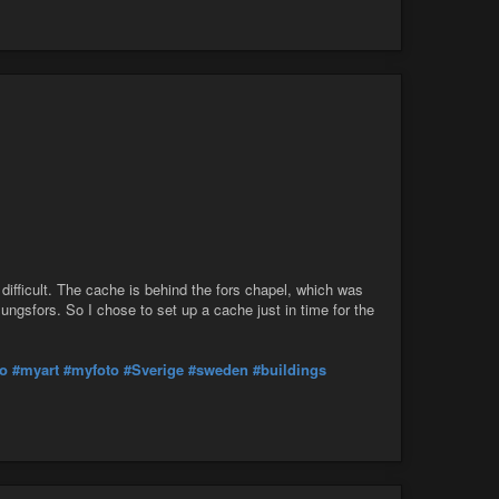
 difficult. The cache is behind the fors chapel, which was
ngsfors. So I chose to set up a cache just in time for the
o
#myart
#myfoto
#Sverige
#sweden
#buildings