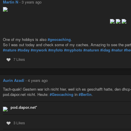
Martin N
-
3 years ago
One of my hobbys is also
#geocaching
.
So I was out today and check some of my caches. Amazing to see the part of 
#nature
#today
#mywork
#myfoto
#myphoto
#naturen
#idag
#natur
#he
7 Likes
Aurin Azadî
-
4 years ago
Tach-quak! Gestern war ich nicht hier, weil ich es geschafft hatte, den dhcp-
pod.dapor.net nicht. Heute:
#Geocaching
in
#Berlin
.
pod.dapor.net*
3 Likes