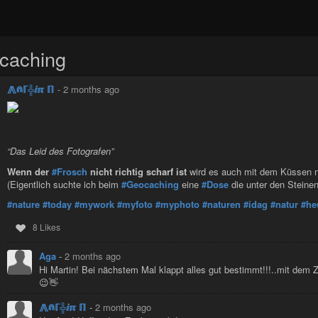
caching
⨇⋒ℾ╬ⅈℼ ℿ
-
2 months ago
“Das Leid des Fotografen”
Wenn der
#Frosch
nicht richtig scharf ist
wird es auch mit dem Küssen n
(Eigentlich suchte ich beim
#Geocaching
eine
#Dose
die unter den Steinen 
#nature
#today
#mywork
#myfoto
#myphoto
#naturen
#idag
#natur
#he
8 Likes
Aga
-
2 months ago
Hi Martin! Bei nächstem Mal klappt alles gut bestimmt!!!..mit de
😉👋
⨇⋒ℾ╬ⅈℼ ℿ
-
2 months ago