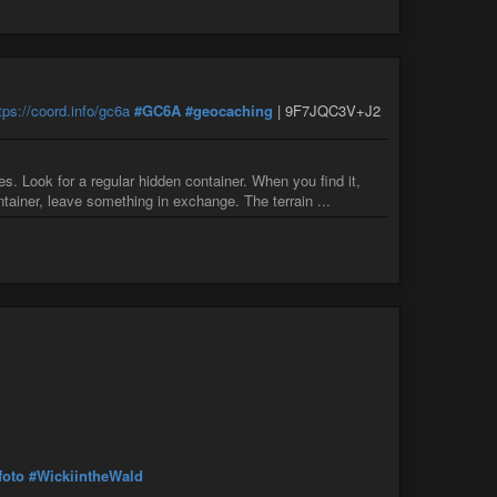
tps://coord.info/gc6a
#GC6A
#geocaching
| 9F7JQC3V+J2
. Look for a regular hidden container. When you find it,
tainer, leave something in exchange. The terrain ...
foto
#WickiintheWald