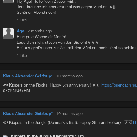
Hej Aga! Hoffe "dein Zauber wirkt!
Jetzt brauche ich aber erst mal was gegen Mücken! ♠️🩸
Schönen Abend noch!
1 Like
Aga
-
2 months ago
Eine gute Woche dir Martin!
Lass dich nicht stäcen von den Bistern!🦟🦟🦟
Bei uns geht’s noch zur Zeit mit den Mücken, noch nicht so schl
1 Like
Klaus Alexander Seiﬆrup*
-
10 months ago
🐟 Kippers on the Rocks: Happy 5th anniversary! 🇩🇰
https://opencachin
9F7P3PJ6+HM
Klaus Alexander Seiﬆrup*
-
10 months ago
🐟 Kippers in the Jungle (Denmark’s first): Happy 25th anniversary! 🇩🇰
ht
Kippers in the Jungle (Denmark's first)