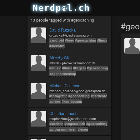
13 people tagged with #geocaching
#geo
David Ruzicka
druzicka@joindiaspora.com
#android
#beer
#geocaching
#linux
#kickbike
AlfredツSK
alfredsk@www.skrumbholz.de
#music
#linux
#kegeln
#geocaching
#openstreetmap
Michael Collapse
michael_collapse@pod.geraspora.de
#fotografie
#geocaching
#hardcore
#urbex
#kaufbeuren
Christian Jacob
mephisztoe@joindiaspora.com
#kochen
#vegetarisch
#geocaching
#programmieren
#lesen