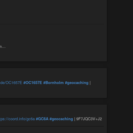
imm…
g.de/OC1657E
#OC1657E
#Bornholm
#geocaching
|
tps://coord.info/gc6a
#GC6A
#geocaching
| 9F7JQC3V+J2