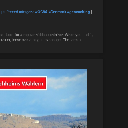
ttps://coord.info/gc6a
#GC6A
#Denmark
#geocaching
|
. Look for a regular hidden container. When you find it,
tainer, leave something in exchange. The terrain ...