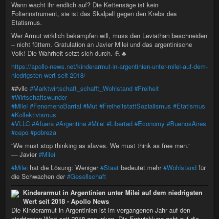
Wann wacht ihr endlich auf? Die Kettensäge ist kein
Folterinstrument, sie ist das Skalpell gegen den Krebs des
Etatismus.
Wer Armut wirklich bekämpfen will, muss den Leviathan beschneiden
– nicht füttern. Gratulation an Javier Milei und das argentinische
Volk! Die Wahrheit setzt sich durch. 💪🔥
https://apollo-news.net/kinderarmut-in-argentinien-unter-milei-auf-dem-
niedrigsten-wert-seit-2018/
##vllc
#Marktwirtschaft_schafft_Wohlstand
#Freiheit
#Wirtschaftswunder
#Milei
#FenomenoBarrial
#Mut
#FreiheitstattSozialismus
#Etatismus
#Kollektivismus
#VLLC
#Afuera
#Argentina
#Milei
#Libertad
#Economy
#BuenosAires
#cepo
#pobreza
“We must stop thinking as slaves. We must think as free men.”
— Javier
#Milei
#Milei
hat die Lösung: Weniger
#Staat
bedeutet mehr
#Wohlstand
für
die Schwachen der
#Gesellschaft
Kinderarmut in Argentinien unter Milei auf dem niedrigsten
Wert seit 2018 - Apollo News
Die Kinderarmut in Argentinien ist im vergangenen Jahr auf den
niedrigsten Wert seit 2018 gesunken. Die Entwicklung geht auf die