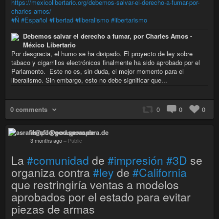
https://mexicolibertario.org/debemos-salvar-el-derecho-a-fumar-por-
charles-amos/
#Ñ
#Español
#libertad
#liberalismo
#libertarismo
Debemos salvar el derecho a fumar, por Charles Amos -
México Libertario
Por desgracia, el humo se ha disipado. El proyecto de ley sobre
tabaco y cigarrillos electrónicos finalmente ha sido aprobado por el
Parlamento. Este no es, sin duda, el mejor momento para el
liberalismo. Sin embargo, esto no debe significar que...
0 comments
0
0
0
asrafil@pod.geraspora.de
3 months ago
–
Public
La
#comunidad
de
#impresión
#3D
se
organiza contra
#ley
de
#California
que restringiría ventas a modelos
aprobados por el estado para evitar
piezas de armas