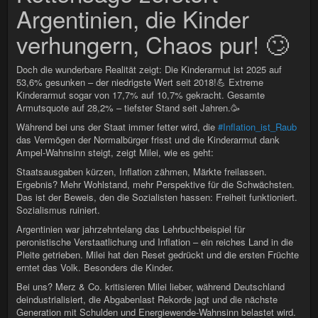
Argentinien, die Kinder
verhungern, Chaos pur! 🙄
Doch die wunderbare Realität zeigt: Die Kinderarmut ist 2025 auf
53,6% gesunken – der niedrigste Wert seit 2018!💪 Extreme
Kinderarmut sogar von 17,7% auf 10,7% gekracht. Gesamte
Armutsquote auf 28,2% – tiefster Stand seit Jahren.🥳
Während bei uns der Staat immer fetter wird, die
#Inflation_ist_Raub
das Vermögen der Normalbürger frisst und die Kinderarmut dank
Ampel-Wahnsinn steigt, zeigt Milei, wie es geht:
Staatsausgaben kürzen, Inflation zähmen, Märkte freilassen.
Ergebnis? Mehr Wohlstand, mehr Perspektive für die Schwächsten.
Das ist der Beweis, den die Sozialisten hassen: Freiheit funktioniert.
Sozialismus ruiniert.
Argentinien war jahrzehntelang das Lehrbuchbeispiel für
peronistische Verstaatlichung und Inflation – ein reiches Land in die
Pleite getrieben. Milei hat den Reset gedrückt und die ersten Früchte
erntet das Volk. Besonders die Kinder.
Bei uns? Merz & Co. kritisieren Milei lieber, während Deutschland
deindustrialisiert, die Abgabenlast Rekorde jagt und die nächste
Generation mit Schulden und Energiewende-Wahnsinn belastet wird.