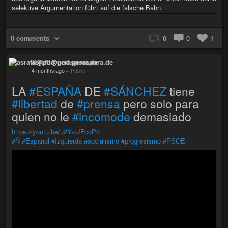
selektive Argumentation führt auf die falsche Bahn.
0 comments
0
0
1
asrafil@pod.geraspora.de
4 months ago
–
Public
LA
#ESPAÑA
DE
#SÁNCHEZ
tiene
#libertad
de
#prensa
pero solo para
quien no le
#incomode
demasiado
https://youtu.be/u2Y-cJFcoP0
#Ñ
#Español
#Izquierda
#socialismo
#progresismo
#PSOE