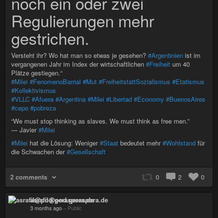
noch ein oder zwei
Regulierungen mehr
gestrichen.
Versteht ihr? Wo hat man so etwas je gesehen?
#Argentinien
ist im
vergangenen Jahr im Index der wirtschaftlichen
#Freiheit
um 40
Plätze gestiegen.“
#Milei
#FenomenoBarrial
#Mut
#FreiheitstattSozialismus
#Etatismus
#Kollektivismus
#VLLC
#Afuera
#Argentina
#Milei
#Libertad
#Economy
#BuenosAires
#cepo
#pobreza
“We must stop thinking as slaves. We must think as free men.”
— Javier
#Milei
#Milei
hat die Lösung: Weniger
#Staat
bedeutet mehr
#Wohlstand
für
die Schwachen der
#Gesellschaft
2 comments
0
2
0
asrafil@pod.geraspora.de
3 months ago
–
Public