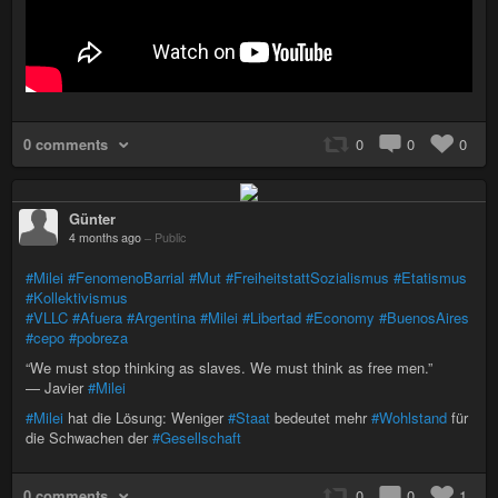
0 comments
0
0
0
Günter
4 months ago
–
Public
#Milei
#FenomenoBarrial
#Mut
#FreiheitstattSozialismus
#Etatismus
#Kollektivismus
#VLLC
#Afuera
#Argentina
#Milei
#Libertad
#Economy
#BuenosAires
#cepo
#pobreza
“We must stop thinking as slaves. We must think as free men.”
— Javier
#Milei
#Milei
hat die Lösung: Weniger
#Staat
bedeutet mehr
#Wohlstand
für
die Schwachen der
#Gesellschaft
0 comments
0
0
1