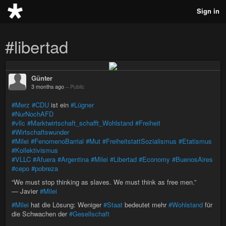
Sign in
#libertad
Günter
3 months ago
–
Public
#Merz
#CDU
ist ein
#Lügner
#NurNochAFD
#vllc
#Marktwirtschaft_schafft_Wohlstand
#Freiheit
#Wirtschaftswunder
#Milei
#FenomenoBarrial
#Mut
#FreiheitstattSozialismus
#Etatismus
#Kollektivismus
#VLLC
#Afuera
#Argentina
#Milei
#Libertad
#Economy
#BuenosAires
#cepo
#pobreza
“We must stop thinking as slaves. We must think as free men.”
— Javier
#Milei
#Milei
hat die Lösung: Weniger
#Staat
bedeutet mehr
#Wohlstand
für
die Schwachen der
#Gesellschaft