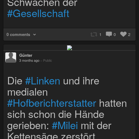
Schwachen der
#Gesellschaft
0 comments
1
0
2
Günter
3 months ago
–
Public
Die
#Linken
und ihre
medialen
#Hofberichterstatter
hatten
sich schon die Hände
gerieben:
#Milei
mit der
Kettensäge zerstört