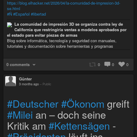
https://blog.elhacker.net/2026/04/la-comunidad-de-impresion-3d-
se.html
#Ñ
#Español
#libertad
La comunidad de impresión 3D se organiza contra ley de
California que restringiría ventas a modelos aprobados por
el estado para evitar piezas de armas
Blog sobre informática, tecnología y seguridad con manuales,
tutoriales y documentación sobre herramientas y programas
0 comments
0
0
0
Günter
3 months ago
–
Public
#Deutscher
#Ökonom
greift
#Milei
an – doch seine
Kritik am
#Kettensägen
-
#Präsidenten
läuft ins