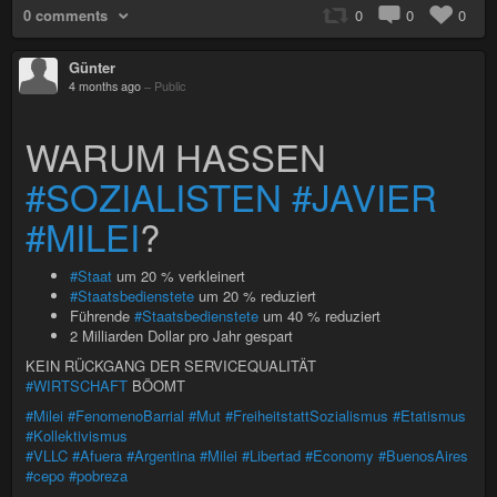
0 comments
0
0
0
Günter
4 months ago
–
Public
WARUM HASSEN
#SOZIALISTEN
#JAVIER
#MILEI
?
#Staat
um 20 % verkleinert
#Staatsbedienstete
um 20 % reduziert
Führende
#Staatsbedienstete
um 40 % reduziert
2 Milliarden Dollar pro Jahr gespart
KEIN RÜCKGANG DER SERVICEQUALITÄT
#WIRTSCHAFT
BÖOMT
#Milei
#FenomenoBarrial
#Mut
#FreiheitstattSozialismus
#Etatismus
#Kollektivismus
#VLLC
#Afuera
#Argentina
#Milei
#Libertad
#Economy
#BuenosAires
#cepo
#pobreza