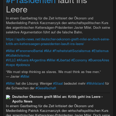
Leere
In einem Gastbeitrag für die Zeit kritisiert der Ökonom und
Medienliebling Patrick Kaczmarczyk den wirtschaftspolitischen Kurs
des argentinischen Kettensägen-Präsidenten Javier Milei. Doch seine
selektive Argumentation führt auf die falsche Bahn.
https://apollo-news.net/deutscher-oekonom-greift-milei-an-doch-seine-
kritik-am-kettensaegen-praesidenten-laeuft-ins-leere/
#Milei
#FenomenoBarrial
#Mut
#FreiheitstattSozialismus
#Etatismus
#Kollektivismus
#VLLC
#Afuera
#Argentina
#Milei
#Libertad
#Economy
#BuenosAires
#cepo
#pobreza
“We must stop thinking as slaves. We must think as free men.”
— Javier
#Milei
#Milei
hat die Lösung: Weniger
#Staat
bedeutet mehr
#Wohlstand
für
die Schwachen der
#Gesellschaft
Deutscher Ökonom greift Milei an: Kritik geht ins Leere -
Apollo News
In einem Gastbeitrag für die Zeit kritisiert der Ökonom und
Medienliebling Patrick Kaczmarczyk den wirtschaftspolitischen Kurs
des argentinischen Kettensägen-Präsidenten Javier Milei. Doch seine