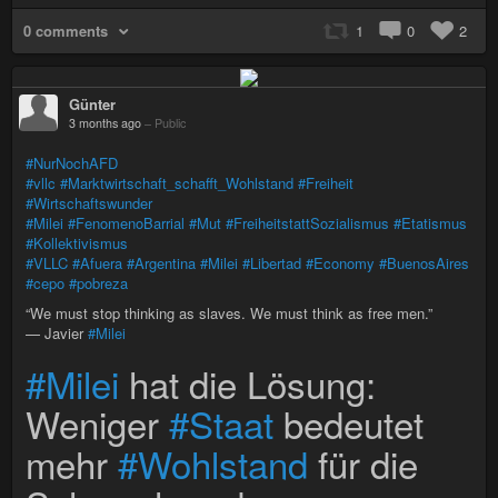
0 comments
1
0
2
Günter
3 months ago
–
Public
#NurNochAFD
#vllc
#Marktwirtschaft_schafft_Wohlstand
#Freiheit
#Wirtschaftswunder
#Milei
#FenomenoBarrial
#Mut
#FreiheitstattSozialismus
#Etatismus
#Kollektivismus
#VLLC
#Afuera
#Argentina
#Milei
#Libertad
#Economy
#BuenosAires
#cepo
#pobreza
“We must stop thinking as slaves. We must think as free men.”
— Javier
#Milei
#Milei
hat die Lösung:
Weniger
#Staat
bedeutet
mehr
#Wohlstand
für die