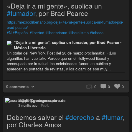
«Deja ir a mi gente», suplica un
#fumador
, por Brad Pearce
https://mexicolibertario.org/deja-ir-a-mi-gente-suplica-un-fumador-por-
brad-pearce/
#Ñ
#Español
#libertad
#libertarismo
#liberalismo
#tabaco
"Deja ir a mi gente", suplica un fumador, por Brad Pearce -
México Libertario
Un titular del New York Post del 20 de marzo proclamaba: «¡Los
cigarrillos han vuelto!». Parece que en el Hollywood liberal y
preocupado por la salud, las celebridades fuman en público y
aparecen en portadas de revistas, y los cigarrillos son muy...
0 comments
0
0
0
asrafil@pod.geraspora.de
3 months ago
–
Public
Debemos salvar el
#derecho
a
#fumar
,
por Charles Amos