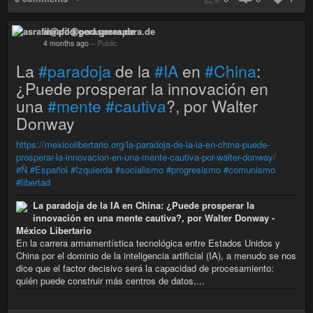
asrafil@pod.geraspora.de
4 months ago
–
Public
La
#paradoja
de la
#IA
en
#China
:
¿Puede prosperar la innovación en
una
#mente
#cautiva
?, por Walter
Donway
https://mexicolibertario.org/la-paradoja-de-la-ia-en-china-puede-
prosperar-la-innovacion-en-una-mente-cautiva-por-walter-donway/
#Ñ
#Español
#Izquierda
#socialismo
#progresismo
#comunismo
#libertad
La paradoja de la IA en China: ¿Puede prosperar la
innovación en una mente cautiva?, por Walter Donway -
México Libertario
En la carrera armamentística tecnológica entre Estados Unidos y
China por el dominio de la inteligencia artificial (IA), a menudo se nos
dice que el factor decisivo será la capacidad de procesamiento:
quién puede construir más centros de datos,...