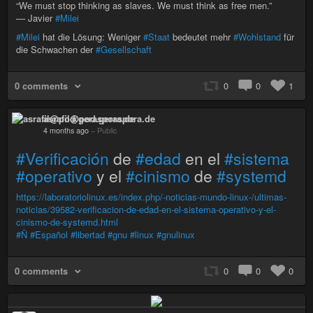
“We must stop thinking as slaves. We must think as free men.”
— Javier
#Milei
#Milei
hat die Lösung: Weniger
#Staat
bedeutet mehr
#Wohlstand
für
die Schwachen der
#Gesellschaft
0 comments
0
0
1
asrafil@pod.geraspora.de
4 months ago
–
Public
#Verificación
de
#edad
en el
#sistema
#operativo
y el
#cinismo
de
#systemd
https://laboratoriolinux.es/index.php/-noticias-mundo-linux-/ultimas-
noticias/39582-verificacion-de-edad-en-el-sistema-operativo-y-el-
cinismo-de-systemd.html
#Ñ
#Español
#libertad
#gnu
#linux
#gnulinux
0 comments
0
0
0