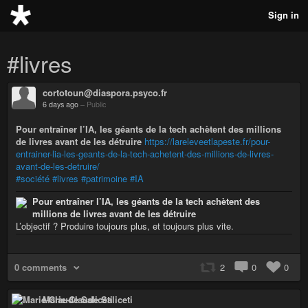
Sign in
#livres
cortotoun@diaspora.psyco.fr
6 days ago
–
Public
Pour entraîner l’IA, les géants de la tech achètent des millions
de livres avant de les détruire
https://lareleveetlapeste.fr/pour-
entrainer-lia-les-geants-de-la-tech-achetent-des-millions-de-livres-
avant-de-les-detruire/
#société
#livres
#patrimoine
#IA
Pour entraîner l’IA, les géants de la tech achètent des
millions de livres avant de les détruire
L’objectif ? Produire toujours plus, et toujours plus vite.
0 comments
2
0
0
Marie-Claude Saliceti