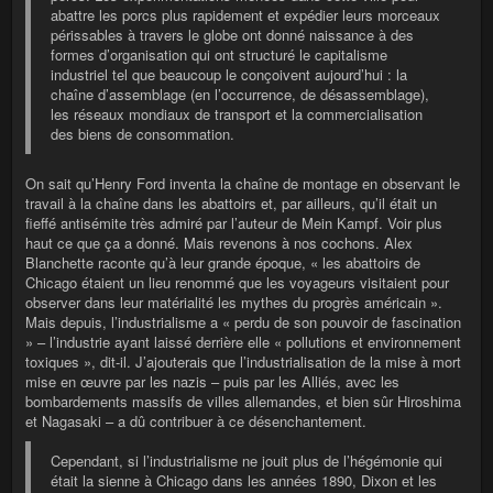
abattre les porcs plus rapidement et expédier leurs morceaux
périssables à travers le globe ont donné naissance à des
formes d’organisation qui ont structuré le capitalisme
industriel tel que beaucoup le conçoivent aujourd’hui : la
chaîne d’assemblage (en l’occurrence, de désassemblage),
les réseaux mondiaux de transport et la commercialisation
des biens de consommation.
On sait qu’Henry Ford inventa la chaîne de montage en observant le
travail à la chaîne dans les abattoirs et, par ailleurs, qu’il était un
fieffé antisémite très admiré par l’auteur de Mein Kampf. Voir plus
haut ce que ça a donné. Mais revenons à nos cochons. Alex
Blanchette raconte qu’à leur grande époque, « les abattoirs de
Chicago étaient un lieu renommé que les voyageurs visitaient pour
observer dans leur matérialité les mythes du progrès américain ».
Mais depuis, l’industrialisme a « perdu de son pouvoir de fascination
» – l’industrie ayant laissé derrière elle « pollutions et environnement
toxiques », dit-il. J’ajouterais que l’industrialisation de la mise à mort
mise en œuvre par les nazis – puis par les Alliés, avec les
bombardements massifs de villes allemandes, et bien sûr Hiroshima
et Nagasaki – a dû contribuer à ce désenchantement.
Cependant, si l’industrialisme ne jouit plus de l’hégémonie qui
était la sienne à Chicago dans les années 1890, Dixon et les