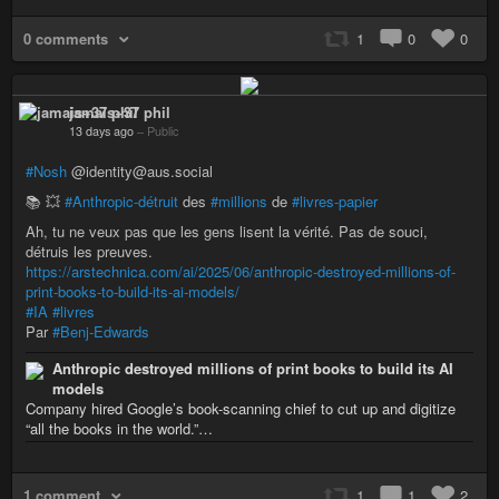
0 comments
1
0
0
jamais+37 phil
13 days ago
–
Public
#Nosh
@identity@aus.social
📚️ 💥
#Anthropic-détruit
des
#millions
de
#livres-papier
Ah, tu ne veux pas que les gens lisent la vérité. Pas de souci,
détruis les preuves.
https://arstechnica.com/ai/2025/06/anthropic-destroyed-millions-of-
print-books-to-build-its-ai-models/
#IA
#livres
Par
#Benj-Edwards
Anthropic destroyed millions of print books to build its AI
models
Company hired Google’s book-scanning chief to cut up and digitize
“all the books in the world.”…
1 comment
1
1
2