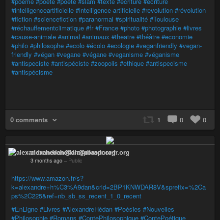
#poeme
#poete
#poète
#slam
#texte
#ecriture
#écriture
#intelligenceartificielle
#intelligence-artificielle
#revolution
#révolution
#fiction
#sciencefiction
#paranormal
#spiritualité
#Toulouse
#réchauffementclimatique
#fr
#France
#photo
#photographie
#livres
#cause-animale
#animal
#animaux
#theatre
#théâtre
#economie
#philo
#philosophe
#ecolo
#écolo
#ecologie
#veganfriendly
#vegan-
friendly
#végan
#vegane
#végane
#veganisme
#véganisme
#antispeciste
#antispéciste
#zoopolis
#ethique
#antispecisme
#antispécisme
0 comments
1
0
0
alexandrehedan@diaspora-fr.org
3 months ago
–
Public
https://www.amazon.fr/s?
k=alexandre+h%C3%A9dan&crid=2BP1KNWDAR8V&sprefix=%2Ca
ps%2C225&ref=nb_sb_ss_recent_1_0_recent
#EnLigne
#Livres
#AlexandreHédan
#Poésies
#Nouvelles
#Philosophie
#Romans
#ContePhilosophique
#ContePoétique