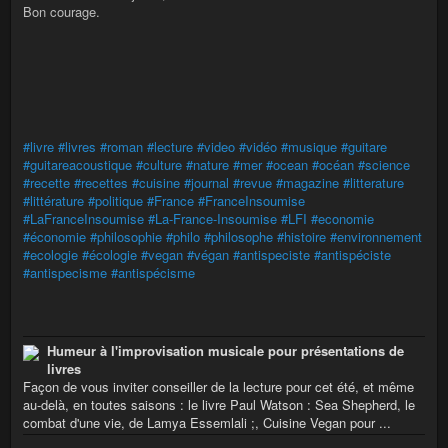
Bon courage.
#livre
#livres
#roman
#lecture
#video
#vidéo
#musique
#guitare
#guitareacoustique
#culture
#nature
#mer
#ocean
#océan
#science
#recette
#recettes
#cuisine
#journal
#revue
#magazine
#litterature
#littérature
#politique
#France
#FranceInsoumise
#LaFranceInsoumise
#La-France-Insoumise
#LFI
#economie
#économie
#philosophie
#philo
#philosophe
#histoire
#environnement
#ecologie
#écologie
#vegan
#végan
#antispeciste
#antispéciste
#antispecisme
#antispécisme
Humeur à l'improvisation musicale pour présentations de
livres
Façon de vous inviter conseiller de la lecture pour cet été, et même
au-delà, en toutes saisons : le livre Paul Watson : Sea Shepherd, le
combat d'une vie, de Lamya Essemlali ;, Cuisine Vegan pour ...