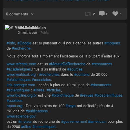
0 comments
2
0
1
🍉 Mlah Lalalah
3 months ago
–
Public
#Info
,
#Google
est si puissant qu’il nous cache les autres
#moteurs
de
#recherche
.
Nous ignorons tout simplement l’existence de la plupart d’entre eux.
www.refseek.com
est un
#MoteurDeRecherche
de
#ressources
#académiques
.Plus d’un milliard de
#sources
www.worldcat.org
-
#recherchez
dans le
#contenu
de 20 000
#bibliothèques
#mondiales
.
link.springer.com
- accès à plus de 10 millions de
#documents
#scientifiques
:
#livres
,
#articles
,
www.bioline.org.br
est une
#bibliothèque
de
#revues
#bioscientifiques
#publiées
repec.org
- Des volontaires de 102
#pays
ont collecté près de 4
millions de
#publications
www.science.gov
est un
#moteur
de recherche du
#gouvernement
#américain
pour plus
de 2200
#sites
#scientifiques
.