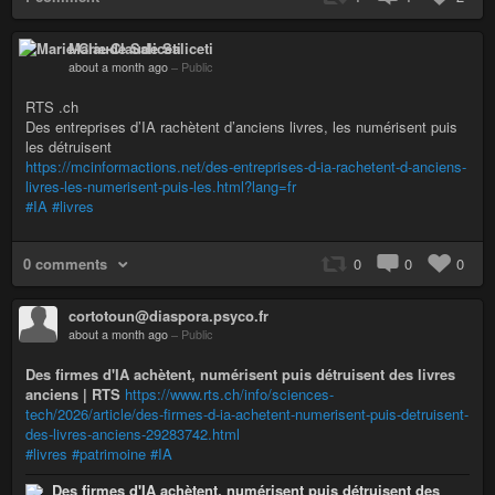
Marie-Claude Saliceti
about a month ago
–
Public
RTS .ch
Des entreprises d’IA rachètent d’anciens livres, les numérisent puis
les détruisent
https://mcinformactions.net/des-entreprises-d-ia-rachetent-d-anciens-
livres-les-numerisent-puis-les.html?lang=fr
#IA
#livres
0 comments
0
0
0
cortotoun@diaspora.psyco.fr
about a month ago
–
Public
Des firmes d'IA achètent, numérisent puis détruisent des livres
anciens | RTS
https://www.rts.ch/info/sciences-
tech/2026/article/des-firmes-d-ia-achetent-numerisent-puis-detruisent-
des-livres-anciens-29283742.html
#livres
#patrimoine
#IA
Des firmes d'IA achètent, numérisent puis détruisent des