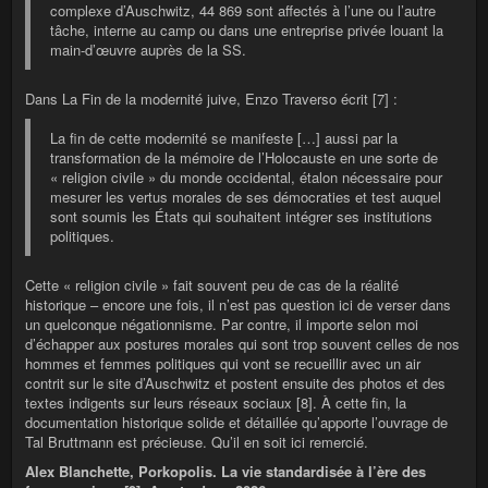
complexe d’Auschwitz, 44 869 sont affectés à l’une ou l’autre
tâche, interne au camp ou dans une entreprise privée louant la
main-d’œuvre auprès de la SS.
Dans La Fin de la modernité juive, Enzo Traverso écrit [7] :
La fin de cette modernité se manifeste […] aussi par la
transformation de la mémoire de l’Holocauste en une sorte de
« religion civile » du monde occidental, étalon nécessaire pour
mesurer les vertus morales de ses démocraties et test auquel
sont soumis les États qui souhaitent intégrer ses institutions
politiques.
Cette « religion civile » fait souvent peu de cas de la réalité
historique – encore une fois, il n’est pas question ici de verser dans
un quelconque négationnisme. Par contre, il importe selon moi
d’échapper aux postures morales qui sont trop souvent celles de nos
hommes et femmes politiques qui vont se recueillir avec un air
contrit sur le site d’Auschwitz et postent ensuite des photos et des
textes indigents sur leurs réseaux sociaux [8]. À cette fin, la
documentation historique solide et détaillée qu’apporte l’ouvrage de
Tal Bruttmann est précieuse. Qu’il en soit ici remercié.
Alex Blanchette, Porkopolis. La vie standardisée à l’ère des