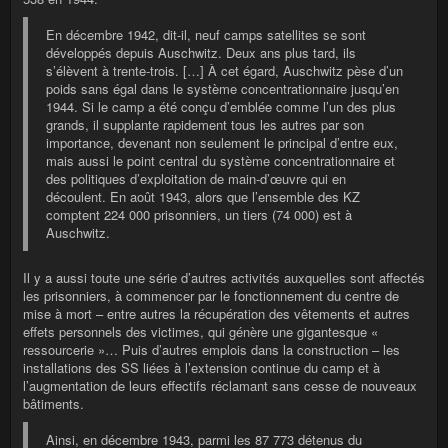
En décembre 1942, dit-il, neuf camps satellites se sont
développés depuis Auschwitz. Deux ans plus tard, ils
s’élèvent à trente-trois. […] À cet égard, Auschwitz pèse d’un
poids sans égal dans le système concentrationnaire jusqu’en
1944. Si le camp a été conçu d’emblée comme l’un des plus
grands, il supplante rapidement tous les autres par son
importance, devenant non seulement le principal d’entre eux,
mais aussi le point central du système concentrationnaire et
des politiques d’exploitation de main-d’œuvre qui en
découlent. En août 1943, alors que l’ensemble des KZ
comptent 224 000 prisonniers, un tiers (74 000) est à
Auschwitz.
Il y a aussi toute une série d’autres activités auxquelles sont affectés
les prisonniers, à commencer par le fonctionnement du centre de
mise à mort – entre autres la récupération des vêtements et autres
effets personnels des victimes, qui génère une gigantesque «
ressourcerie »… Puis d’autres emplois dans la construction – les
installations des SS liées à l’extension continue du camp et à
l’augmentation de leurs effectifs réclamant sans cesse de nouveaux
bâtiments.
Ainsi, en décembre 1943, parmi les 87 773 détenus du