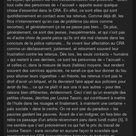
tout celle des personnes de « l’accueil » apporte aussi quelque
chose d’essentiel dans le CRA. En effet, ce sont elles qui sont
quotidiennement en contact avec les retenus. Comme déjà dit, les
flics n’interviennent qu’en cas de problème (ou alors comme
escortes), et généralement ça ne se passe pas bien… De plus,
généralement, ce sont des jeunes, inexpérimentés, et qui n’ont pas
eu d’autre choix de poste parce qu’ils ont été mal classés dans les
concours de la police nationale… Ils vivent leur affectation au CRA
comme un déclassement, justement, et retournent souvent leur
frustration contre les retenus. Dès lors, les seuls contacts « humains
» qui restent à ces derniers, ce sont les personnes de « l’accueil »,
et celles-ci, dans la mesure de leurs (faibles) moyens, leur rendent
souvent des services appréciés, ne serait-ce que leur donner du feu
pour allumer leurs cigarettes – en théorie, les retenus n’ont pas le
droit d’avoir un briquet, et ils devraient faire appel aux policiers pour
avoir du feu… ce qui ne plaît ni aux uns ni aux autres – pour des
raisons bien différentes, évidemment. Ceci n’est qu’un exemple des
petites choses, décrites par Louise Tassin, qui contribuent à mettre
de l’huile dans les rouages et finalement, à maintenir une certaine «
paix sociale » dans le centre. On ne sort pas du paradoxe – les
pauvres gardent les pauvres. Avant de s’en indigner, on fera bien de
relire ce passage d’un article récemment paru dans lundi matin [5]. Il
me semble que c’est précisément ce qui fait le prix du travail de
Louise Tassin : sans occulter en aucune façon le scandale que
représentent les CRA (concrétisation hérissée de barbelés de