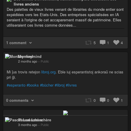
livres anciens
Des palettes de vieux livres venant de librairies du monde entier sont
expédiées vers les Etats-Unis. Des entreprises spécialisées en IA
seraient à l'origine de cet accaparement massif de patrimoine. Elles
utiliseraient ces livres comme données...
1 comment
5
1
4
Monkeymind
2 months ago
–
Public
Mi ĵus trovis retejon
libroj.org
. Eble iuj esperantistoj ankoraŭ ne scias
pri ĝi.
#esperanto
#books
#bücher
#libroj
#livres
0 comments
0
0
1
Pascal Lamachère
3 months ago
–
Public