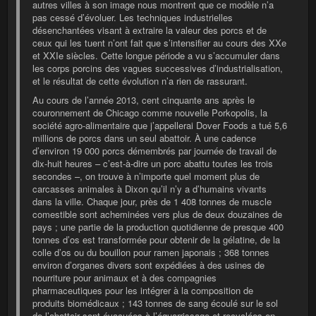
autres villes à son image nous montrent que ce modèle n’a
pas cessé d’évoluer. Les techniques industrielles
désenchantées visant à extraire la valeur des porcs et de
ceux qui les tuent n’ont fait que s’intensifier au cours des XXe
et XXIe siècles. Cette longue période a vu s’accumuler dans
les corps porcins des vagues successives d’industrialisation,
et le résultat de cette évolution n’a rien de rassurant.
Au cours de l’année 2013, cent cinquante ans après le
couronnement de Chicago comme nouvelle Porkopolis, la
société agro-alimentaire que j’appellerai Dover Foods a tué 5,6
millions de porcs dans un seul abattoir. À une cadence
d’environ 19 000 porcs démembrés par journée de travail de
dix-huit heures – c’est-à-dire un porc abattu toutes les trois
secondes –, on trouve à n’importe quel moment plus de
carcasses animales à Dixon qu’il n’y a d’humains vivants
dans la ville. Chaque jour, près de 1 408 tonnes de muscle
comestible sont acheminées vers plus de deux douzaines de
pays ; une partie de la production quotidienne de presque 400
tonnes d’os est transformée pour obtenir de la gélatine, de la
colle d’os ou du bouillon pour ramen japonais ; 368 tonnes
environ d’organes divers sont expédiées à des usines de
nourriture pour animaux et à des compagnies
pharmaceutiques pour les intégrer à la composition de
produits biomédicaux ; 143 tonnes de sang écoulé sur le sol
de l’abattoir sont évacuées à l’équarrissage et recyclées en