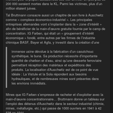
200 000 seraient mortes dans le KL. Parmi les victimes, plus d’un
million étaient juives.
Tal Bruttmann consacre aussi un chapitre de son livre à Auschwitz
comme « complexe économico-industriel ». Les principales
entreprises allemandes vont s’implanter dans la « zone d’intérêt »
afin de bénéficier de la main-d’œuvre gratuite fournie par le camp de
concentration. IG Farben, qui était un « groupement d’intérêt
économique » fondé, entre autres par les firmes de l’industrie
chimique BASF, Bayer et Agfa, y investit dans la création d’une
immense usine dévolue à la fabrication d’un caoutchouc
synthétique, le buna. Sa production nécessite d’importante
quantité de charbon et d’eau, ainsi qu’une desserte ferroviaire
permettant réception des matériaux et expéditions des
produits. La localisation d’Auschwitz est de ce point de vue
idéale : La Vistule et la Sola répondent aux besoins
hydrauliques, et de nombreuses mines sont présentes dans
les environs immédiats.
Mines que IG Farben s’empresse de racheter et d’exploiter avec la
main-d’œuvre concentrationnaire… Bruttmann donne un tableau sur
l’emploi des détenus d’Auschwitz dans le secteur industriel (chimie,
mines, métallurgie, etc.) qui passe de 1000 ouvriers en 1941 à 42
538 en 1944.