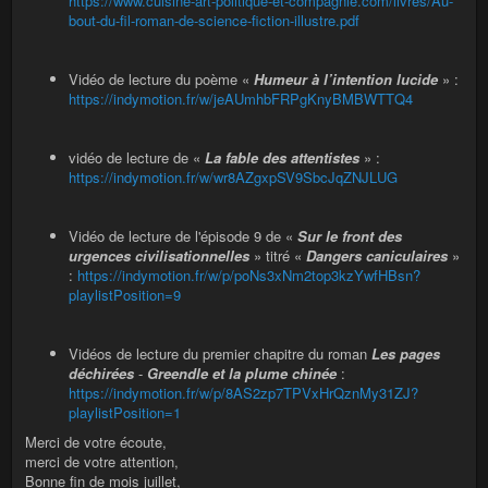
https://www.cuisine-art-politique-et-compagnie.com/livres/Au-
bout-du-fil-roman-de-science-fiction-illustre.pdf
Vidéo de lecture du poème «
Humeur à l’intention lucide
» :
https://indymotion.fr/w/jeAUmhbFRPgKnyBMBWTTQ4
vidéo de lecture de «
La fable des attentistes
» :
https://indymotion.fr/w/wr8AZgxpSV9SbcJqZNJLUG
Vidéo de lecture de l'épisode 9 de «
Sur le front des
urgences civilisationnelles
» titré «
Dangers caniculaires
»
:
https://indymotion.fr/w/p/poNs3xNm2top3kzYwfHBsn?
playlistPosition=9
Vidéos de lecture du premier chapitre du roman
Les pages
déchirées
-
Greendle et la plume chinée
:
https://indymotion.fr/w/p/8AS2zp7TPVxHrQznMy31ZJ?
playlistPosition=1
Merci de votre écoute,
merci de votre attention,
Bonne fin de mois juillet,