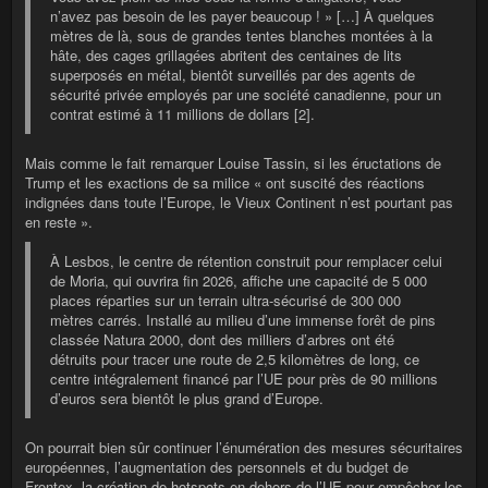
n’avez pas besoin de les payer beaucoup ! » […] À quelques
mètres de là, sous de grandes tentes blanches montées à la
hâte, des cages grillagées abritent des centaines de lits
superposés en métal, bientôt surveillés par des agents de
sécurité privée employés par une société canadienne, pour un
contrat estimé à 11 millions de dollars [2].
Mais comme le fait remarquer Louise Tassin, si les éructations de
Trump et les exactions de sa milice « ont suscité des réactions
indignées dans toute l’Europe, le Vieux Continent n’est pourtant pas
en reste ».
À Lesbos, le centre de rétention construit pour remplacer celui
de Moria, qui ouvrira fin 2026, affiche une capacité de 5 000
places réparties sur un terrain ultra-sécurisé de 300 000
mètres carrés. Installé au milieu d’une immense forêt de pins
classée Natura 2000, dont des milliers d’arbres ont été
détruits pour tracer une route de 2,5 kilomètres de long, ce
centre intégralement financé par l’UE pour près de 90 millions
d’euros sera bientôt le plus grand d’Europe.
On pourrait bien sûr continuer l’énumération des mesures sécuritaires
européennes, l’augmentation des personnels et du budget de
Frontex, la création de hotspots en dehors de l’UE pour empêcher les