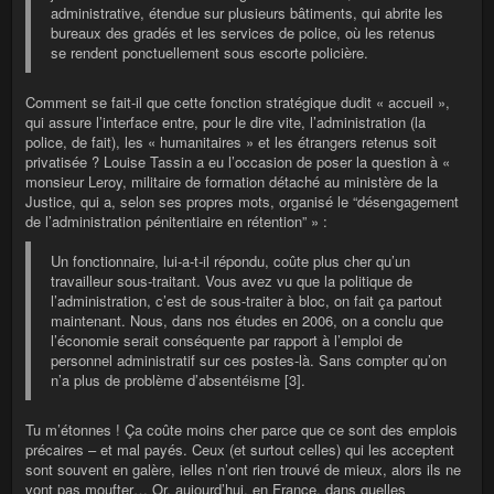
administrative, étendue sur plusieurs bâtiments, qui abrite les
bureaux des gradés et les services de police, où les retenus
se rendent ponctuellement sous escorte policière.
Comment se fait-il que cette fonction stratégique dudit « accueil »,
qui assure l’interface entre, pour le dire vite, l’administration (la
police, de fait), les « humanitaires » et les étrangers retenus soit
privatisée ? Louise Tassin a eu l’occasion de poser la question à «
monsieur Leroy, militaire de formation détaché au ministère de la
Justice, qui a, selon ses propres mots, organisé le “désengagement
de l’administration pénitentiaire en rétention” » :
Un fonctionnaire, lui-a-t-il répondu, coûte plus cher qu’un
travailleur sous-traitant. Vous avez vu que la politique de
l’administration, c’est de sous-traiter à bloc, on fait ça partout
maintenant. Nous, dans nos études en 2006, on a conclu que
l’économie serait conséquente par rapport à l’emploi de
personnel administratif sur ces postes-là. Sans compter qu’on
n’a plus de problème d’absentéisme [3].
Tu m’étonnes ! Ça coûte moins cher parce que ce sont des emplois
précaires – et mal payés. Ceux (et surtout celles) qui les acceptent
sont souvent en galère, ielles n’ont rien trouvé de mieux, alors ils ne
vont pas moufter… Or, aujourd’hui, en France, dans quelles