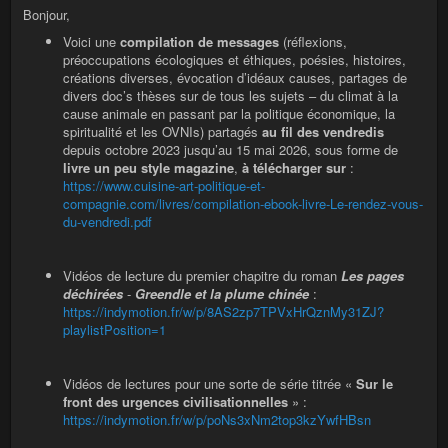
Bonjour,
Voici une
compilation de messages
(réflexions,
préoccupations écologiques et éthiques, poésies, histoires,
créations diverses, évocation d’idéaux causes, partages de
divers doc’s thèses sur de tous les sujets – du climat à la
cause animale en passant par la politique économique, la
spiritualité et les OVNIs) partagés
au fil des vendredis
depuis octobre 2023 jusqu’au 15 mai 2026, sous forme de
livre un peu style magazine
,
à télécharger sur
:
https://www.cuisine-art-politique-et-
compagnie.com/livres/compilation-ebook-livre-Le-rendez-vous-
du-vendredi.pdf
Vidéos de lecture du premier chapitre du roman
Les pages
déchirées
-
Greendle et la plume chinée
:
https://indymotion.fr/w/p/8AS2zp7TPVxHrQznMy31ZJ?
playlistPosition=1
Vidéos de lectures pour une sorte de série titrée «
Sur le
front des urgences civilisationnelles
» :
https://indymotion.fr/w/p/poNs3xNm2top3kzYwfHBsn