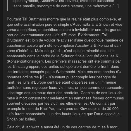
qu’un symbole, Auschwitz est devenu, avec une puissance
sans pareille, synonyme de cette histoire, une métonymie […]
Pourtant Tal Bruttmann montre que la réalité était plus complexe, et
que cette assimilation pure et simple d’Auschwitz à la Shoah et vice
versa a contribué, et contribue encore à invisibiliser une très grande
part de l’extermination des juifs d’Europe. Évidemment, Tal
Bruttmann est loin de vouloir relativiser d’une quelconque manière ce
cauchemar absolu qu’a été le complexe Auschwitz-Birkenau et sa «
zone d’intérêt ». Mais ce qu’il dit, c’est qu’une minorité des juifs
assassinés dans le cadre de la Solution finale l’ont été dans les KL
(Konzentrationslager). Les premiers massacres ont été commis par
les Einsatzgruppen, ces unités qui opéraient derrière le front, dans
les territoires occupés par la Wehrmacht. Mais ces commandos d’«
hommes ordinaires [6] » n’auraient pu accomplir leur besogne de
mort, les juifs d’Europe centrale étant dispersés sur un immense
territoire, sans regrouper leurs victimes, un peu comme on concentre
l’abattage des animaux dans des abattoirs. Certains de ces lieux de
mise à mort consistèrent seulement en immenses fosses communes
souvent creusées par les victimes elles-mêmes. On connaît par
exemple le nom de Babi Yar, ravin près de Kiev ou plus de 30 000
juifs furent assassinés – un des hauts lieux ce que l’on a appelé la
Shoah par balles.
Cela dit, Auschwitz a aussi été un de ces centres de mise à mort,