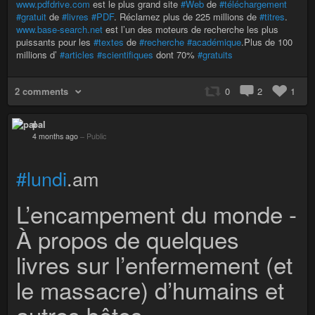
www.pdfdrive.com
est le plus grand site
#Web
de
#téléchargement
#gratuit
de
#livres
#PDF
. Réclamez plus de 225 millions de
#titres
.
www.base-search.net
est l’un des moteurs de recherche les plus
puissants pour les
#textes
de
#recherche
#académique
.Plus de 100
millions d’
#articles
#scientifiques
dont 70%
#gratuits
2 comments
0
2
1
pal
4 months ago
–
Public
#lundi
.am
L’encampement du monde -
À propos de quelques
livres sur l’enfermement (et
le massacre) d’humains et
autres bêtes