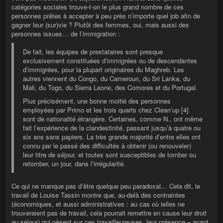
catégories sociales trouve-t-on le plus grand nombre de ces
personnes prêtes à accepter à peu près n’importe quel job afin de
gagner leur (sur)vie ? Plutôt des femmes, oui, mais aussi des
personnes issues… de l’immigration :
De fait, les équipes de prestataires sont presque
exclusivement constituées d’immigrées ou de descendantes
d’immigrées, pour la plupart originaires du Maghreb. Les
autres viennent du Congo, du Cameroun, du Sri Lanka, du
Mali, du Togo, du Sierra Leone, des Comores et du Portugal.
Plus précisément, une bonne moitié des personnes
employées par Primo et les trois quarts chez Clean’up [4]
sont de nationalité étrangère. Certaines, comme N., ont même
fait l’expérience de la clandestinité, passant jusqu’à quatre ou
six ans sans papiers. La très grande majorité d’entre elles ont
connu par le passé des difficultés à obtenir (ou renouveler)
leur titre de séjour, et toutes sont susceptibles de tomber ou
retomber, un jour, dans l’irrégularité.
Ce qui ne manque pas d’être quelque peu paradoxal… Cela dit, le
travail de Louise Tassin montre que, au-delà des contraintes
(économiques, et aussi administratives : au cas où ielles ne
trouveraient pas de travail, cela pourrait remettre en cause leur droit
au séjour) qui pèsent sur ces travailleureuses, leur présence – avant