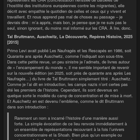
l’hostilité des institutions européennes contre les migrantes), elle
décrit avec empathie le quotidien de celles et ceux qui y vivent et
travaillent. Et nous apprend pas mal de choses au passage – je
devrais dire : m’a appris, mais bon, je pense que je ne suis pas le
seul, sinon ignorant, du moins mal informé sur les CRA. À lire, donc.
Tal Bruttmann, Auschwitz, La Découverte, Repères Histoire, 2025
[2015]
Primo Levi avait publié Les Naufragés et les Rescapés en 1986, soit
Quarante ans après Auschwitz, comme l’indiquait son sous-titre.
Dans cette petite revue, un peu sinistre je l’admets, de livres autour
de « l’encampement du monde », il me semble important de revenir
sur la nouvelle édition (en 2025, soit près de quarante ans après Les
Naufragés…) du livre de Tal Bruttmann simplement titré : Auschwitz.
Comme je l’ai dit en introduction, les camps nazis n’ont certes pas
été les premiers de l’histoire. Cependant, ils sont devenus en
quelque sorte le modèle du camp de concentration et de mise à mort.
Et Auschwitz en est devenu l’emblème, comme le dit Bruttmann
dans son introduction :
Rarement un nom a incarné l’histoire d’une manière aussi
forte. La simple évocation de ce lieu renvoie immédiatement à
un ensemble de représentations recouvrant à la fois l’univers
concentrationnaire et la Shoah. Bien plus qu’un exemple ou