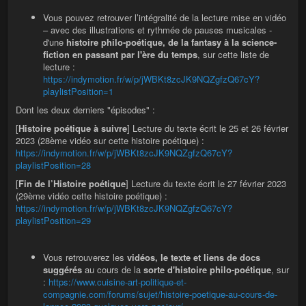
Vous pouvez retrouver l’intégralité de la lecture mise en vidéo
– avec des illustrations et rythmée de pauses musicales -
d'une
histoire philo-poétique, de la fantasy à la science-
fiction en passant par l'ère du temps
, sur cette liste de
lecture :
https://indymotion.fr/w/p/jWBKt8zcJK9NQZgfzQ67cY?
playlistPosition=1
Dont les deux derniers "épisodes" :
[
Histoire poétique à suivre
] Lecture du texte écrit le 25 et 26 février
2023 (28ème vidéo sur cette histoire poétique) :
https://indymotion.fr/w/p/jWBKt8zcJK9NQZgfzQ67cY?
playlistPosition=28
[
Fin de l’Histoire poétique
] Lecture du texte écrit le 27 février 2023
(29ème vidéo cette histoire poétique) :
https://indymotion.fr/w/p/jWBKt8zcJK9NQZgfzQ67cY?
playlistPosition=29
Vous retrouverez les
vidéos, le texte et liens de docs
suggérés
au cours de la
sorte d'histoire philo-poétique
, sur
:
https://www.cuisine-art-politique-et-
compagnie.com/forums/sujet/histoire-poetique-au-cours-de-