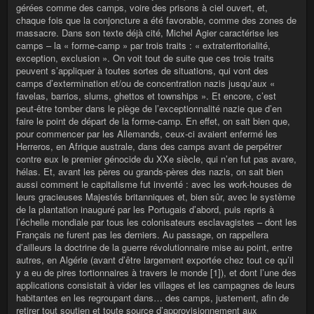
gérées comme des camps, voire des prisons à ciel ouvert, et,
chaque fois que la conjoncture a été favorable, comme des zones de
massacre. Dans son texte déjà cité, Michel Agier caractérise les
camps – la « forme-camp » par trois traits : « extraterritorialité,
exception, exclusion ». On voit tout de suite que ces trois traits
peuvent s’appliquer à toutes sortes de situations, qui vont des
camps d’extermination et/ou de concentration nazis jusqu’aux «
favelas, barrios, slums, ghettos et townships ». Et encore, c’est
peut-être tomber dans le piège de l’exceptionnalité nazie que d’en
faire le point de départ de la forme-camp. En effet, on sait bien que,
pour commencer par les Allemands, ceux-ci avaient enfermé les
Herreros, en Afrique australe, dans des camps avant de perpétrer
contre eux le premier génocide du XXe siècle, qui n’en fut pas avare,
hélas. Et, avant les pères ou grands-pères des nazis, on sait bien
aussi comment le capitalisme fut inventé : avec les work-houses de
leurs gracieuses Majestés britanniques et, bien sûr, avec le système
de la plantation inauguré par les Portugais d’abord, puis repris à
l’échelle mondiale par tous les colonisateurs esclavagistes – dont les
Français ne furent pas les derniers. Au passage, on rappellera
d’ailleurs la doctrine de la guerre révolutionnaire mise au point, entre
autres, en Algérie (avant d’être largement exportée chez tout ce qu’il
y a eu de pires tortionnaires à travers le monde [1]), et dont l’une des
applications consistait à vider les villages et les campagnes de leurs
habitantes en les regroupant dans… des camps, justement, afin de
retirer tout soutien et toute source d’approvisionnement aux