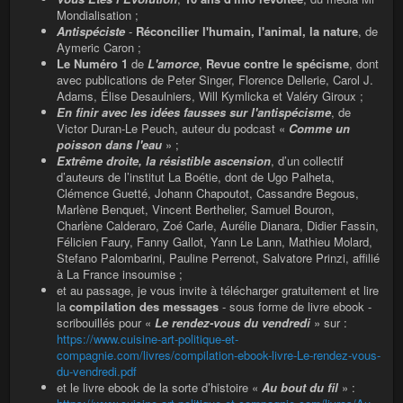
Mondialisation ;
Antispéciste
-
Réconcilier l'humain, l'animal, la nature
, de
Aymeric Caron ;
Le Numéro 1
de
L'amorce
,
Revue contre le spécisme
, dont
avec publications de Peter Singer, Florence Dellerie, Carol J.
Adams, Élise Desaulniers, Will Kymlicka et Valéry Giroux ;
En finir avec les idées fausses sur l'antispécisme
, de
Victor Duran-Le Peuch, auteur du podcast «
Comme un
poisson dans l'eau
» ;
Extrême droite, la résistible ascension
, d’un collectif
d’auteurs de l’institut La Boétie, dont de Ugo Palheta,
Clémence Guetté, Johann Chapoutot, Cassandre Begous,
Marlène Benquet, Vincent Berthelier, Samuel Bouron,
Charlène Calderaro, Zoé Carle, Aurélie Dianara, Didier Fassin,
Félicien Faury, Fanny Gallot, Yann Le Lann, Mathieu Molard,
Stefano Palombarini, Pauline Perrenot, Salvatore Prinzi, affilié
à La France insoumise ;
et au passage, je vous invite à télécharger gratuitement et lire
la
compilation des messages
- sous forme de livre ebook -
scribouillés pour «
Le rendez-vous du vendredi
» sur :
https://www.cuisine-art-politique-et-
compagnie.com/livres/compilation-ebook-livre-Le-rendez-vous-
du-vendredi.pdf
et le livre ebook de la sorte d’histoire «
Au bout du fil
» :