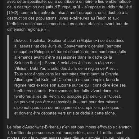
avec cette spécificité, qui a contribué à en faire le lieu emblématique
de la destruction des juifs d’Europe, qu’il « s’impose au début de l’été
[1942] comme le centre de mise à mort européen, celui destiné à la
destruction des populations juives extérieures au Reich et aux
territoires coloniaux allemands ». Les autres étaient « avant tout de
dimension régionale » :
Belzec, Treblinka, Sobibor et Lublin (Majdanek) sont destinés
à l’assassinat des Juifs du Gouvernement général [territoire
occupé en Pologne, où furent déportés de très nombreux Juifs
allemands avant d’être assassinés dans le cadre de la
Solution finale] ; Ponar, à celui des Juifs de la région de
Vilnius ; Babi Yar, à celui des Juifs de la région de Kiev…
Tous sont érigés dans les territoires constituant la Grande
Allemagne (tel Kulmhof [Chelmno]) ou son empire, là où le
régime nazi exerce son autorité sur ce qu’il considère être ses
territoires naturels. En revanche, les Juifs vivant dans les
territoires alliés du Reich, ou occupés par celui-ci à l’Ouest,
ne peuvent pas être assassinés là – tant pour des raisons
diplomatiques que de ménagement des opinions publiques –
et doivent être déportés vers un site dédié à cette tâche.
Le bilan d’Auschwitz-Birkenau n’en est pas moins effroyable : environ
1,3 million de personnes y été transportées, dont 1,1 million sont
mortes, pour la plupart assassinées dès leur arrivée. Un peu plus de