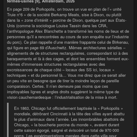
fermes-usines [9], Amsterdam, 2026
En page 209 de Porkopolis, on trouve un vue en plan de l’« unité
Truie n°6 » de la société Berkamp Meats, sise à Dixon, ou plutôt
dans la « zone d’intérêt » porcine de Dixon, quelque part aux États-
Unis (comme la sociologue Louise Tassin dans les CRA,
l’anthropologue Alex Blanchette a transformé les noms de lieux et de
personnes qu’il a rencontrées au cours de son enquête sur l’industrie
du porc). Ce plan rappelle d’une manière frappante celui de Birkenau,
qui figure en page 69 d’Auschwitz. Mêmes architectures sérielles –
alignements de de structures rectangulaires, correspondant ici à des
baraquements et là à des cages, et dont les ensembles forment eux-
mêmes d’immenses structures rectangulaires avec des
excroissances de chaque côté – locaux des SS ici, locaux «
techniques » et du personnel là… Vous me direz que ce serait aller
un peu vite en besogne que de tirer la moindre leçon de pareille
comparaison. Certes. Il n’en demeure pas moins que ces
impitoyables lignes et angles droits suggèrent le même type de
vision cauchemardesque : l’industrialisation de la mise à mort.
En 1863, Chicago fut officiellement baptisée la « Porkopolis »
mondiale, détrônant Cincinnati à la tête des villes ayant abattu
le plus d’animaux dans l’année. Les innombrables abattoirs de
Chicago, « la boucherie porcine du monde », avaient durant
cette saison égorgé, saigné et éviscéré un total de 970 000
porcs. Les expérimentations menées dans cette ville pour