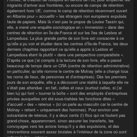
migrants d’arriver aux frontières, ou encore de camps de rétention
également hors UE, comme le camp de rétention récemment ouvert
en Albanie pour « accueillir » les étrangers non européens expulsés
faute de papiers. Mais là n’est pas le propos de Louise Tassin qui,
elle, a mené une enquête sociologique en « immersion » dans des
centres de rétention en Île-de-France et sur les îles de Lesbos et
Lampedusa. La plus grande partie de son livre est consacrée à ce
qu’elle a pu voir et étudier dans les centres d’Île-de France, les deux
derniers chapitres rapportant ce qu’elle a appris à Lesbos et
Lampedusa étant là plutôt « dans une perspective comparatiste ».
D’après ce que j’ai compris à la lecture de son livre, elle a passé
beaucoup de temps dans un CRA (centre de rétention administrative)
en particulier, qu’elle nomme le centre de Molnay (elle a changé tous
les noms de lieux, de personnes et d’entreprises). Dès les premiers
jours de son enquête, elle y a découvert une réalité à laquelle elle ne
s’était pas attendue : en fait, celles et ceux (surtout celles, si j’ai
bien lu) qui font « tourner la boîte » sont des employés d’entreprises
privées auxquelles ont été sous-traitées les fonctions dites «
d’accueil » des « retenus » (ici on parle au masculin car le centre de
Molnay « retient » uniquement des hommes). Pour environ une
soixantaine de retenus, il y a deux cents (!) flics qui ne foutent pas
grand-chose, apparemment, sinon assurer les transferts, les
convoyages vers les avions lorsqu’il y a des expulsions, et des
interventions souvent assez brutales à l’intérieur de la zone où sont