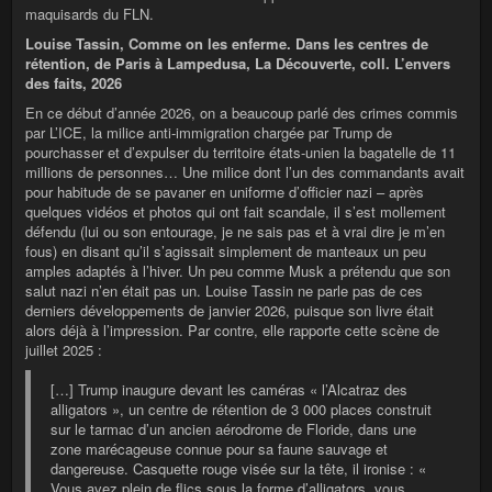
maquisards du FLN.
Louise Tassin, Comme on les enferme. Dans les centres de
rétention, de Paris à Lampedusa, La Découverte, coll. L’envers
des faits, 2026
En ce début d’année 2026, on a beaucoup parlé des crimes commis
par L’ICE, la milice anti-immigration chargée par Trump de
pourchasser et d’expulser du territoire états-unien la bagatelle de 11
millions de personnes… Une milice dont l’un des commandants avait
pour habitude de se pavaner en uniforme d’officier nazi – après
quelques vidéos et photos qui ont fait scandale, il s’est mollement
défendu (lui ou son entourage, je ne sais pas et à vrai dire je m’en
fous) en disant qu’il s’agissait simplement de manteaux un peu
amples adaptés à l’hiver. Un peu comme Musk a prétendu que son
salut nazi n’en était pas un. Louise Tassin ne parle pas de ces
derniers développements de janvier 2026, puisque son livre était
alors déjà à l’impression. Par contre, elle rapporte cette scène de
juillet 2025 :
[…] Trump inaugure devant les caméras « l’Alcatraz des
alligators », un centre de rétention de 3 000 places construit
sur le tarmac d’un ancien aérodrome de Floride, dans une
zone marécageuse connue pour sa faune sauvage et
dangereuse. Casquette rouge visée sur la tête, il ironise : «
Vous avez plein de flics sous la forme d’alligators, vous