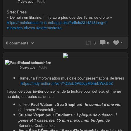
7 days ago
–
Public
Sreet Press
« Demain en librairie, il n’y aura plus que des livres de droite »
https://mcinformactions.net/spip.php?article231421&lang=fr
#librairies
#livres
#extremedroite
0 comments
0
0
1
Pascal Lamachère
10 days ago
–
Public
Humeur à l'improvisation musicale pour présentations de livres
:
https://indymotion.fr/w/hYQScE5P55dyM9fmBWXB9Z
Façon de vous inviter conseiller de la lecture pour cet été, et même
au-delà, en toutes saisons :
le livre
Paul Watson : Sea Shepherd,
le combat d'une vie
,
de Lamya Essemlali ;
Cuisine Vegan pour Etudiants
:
1 plaque de cuisson, 1
poêle et 1 casserole, 15 min maxi, mini budget
, de
Sandrine Costantino ;
Vous Êtes l’Évolution
,
10 ans d'info révoltée
, du média Mr