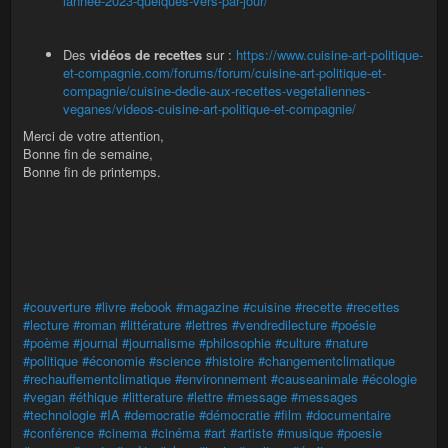
lannee-2023-quelques-vers-par-jour/
Des
vidéos de recettes
sur :
https://www.cuisine-art-politique-
et-compagnie.com/forums/forum/cuisine-art-politique-et-
compagnie/cuisine-dedie-aux-recettes-vegetaliennes-
veganes/videos-cuisine-art-politique-et-compagnie/
Merci de votre attention,
Bonne fin de semaine,
Bonne fin de printemps.
#couverture
#livre
#ebook
#magazine
#cuisine
#recette
#recettes
#lecture
#roman
#littérature
#lettres
#vendredilecture
#poésie
#poème
#journal
#journalisme
#philosophie
#culture
#nature
#politique
#économie
#science
#histoire
#changementclimatique
#rechauffementclimatique
#environnement
#causeanimale
#écologie
#vegan
#éthique
#litterature
#lettre
#message
#messages
#technologie
#IA
#democratie
#démocratie
#film
#documentaire
#conférence
#cinema
#cinéma
#art
#artiste
#musique
#poesie