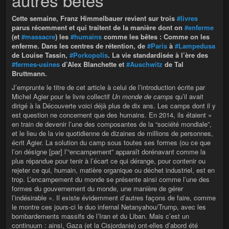
Cette semaine, Franz Himmelbauer revient sur trois
#livres
parus récemment et qui traitent de la manière dont on
#enferme
(et
#massacre
) les
#humains
comme les bêtes : Comme on les
enferme. Dans les centres de rétention, de
#Paris
à
#Lampedusa
de Louise Tassin,
#Porkopolis
. La vie standardisée à l’ère des
#fermes-usines
d’Alex Blanchette et
#Auschwitz
de Tal
Bruttmann.
J’emprunte le titre de cet article à celui de l’introduction écrite par
Michel Agier pour le livre collectif
Un monde de camps
qu’il avait
dirigé à la Découverte voici déjà plus de dix ans. Les camps dont il y
est question ne concernent que des humains. En 2014, ils étaient «
en train de devenir l’une des composantes de la “société mondiale”,
et le lieu de la vie quotidienne de dizaines de millions de personnes,
écrit Agier. La solution du camp sous toutes ses formes (ou ce que
l’on désigne [par] l’“encampement” apparaît dorénavant comme la
plus répandue pour tenir à l’écart ce qui dérange, pour contenir ou
rejeter ce qui, humain, matière organique ou déchet industriel, est en
trop. L’encampement du monde se présente ainsi comme l’une des
formes du gouvernement du monde, une manière de gérer
l’indésirable ». Il existe évidemment d’autres façons de faire, comme
le montre ces jours-ci le duo infernal Netanyahou/Trump, avec les
bombardements massifs de l’Iran et du Liban. Mais c’est un
continuum : ainsi, Gaza (et la Cisjordanie) ont-elles d’abord été