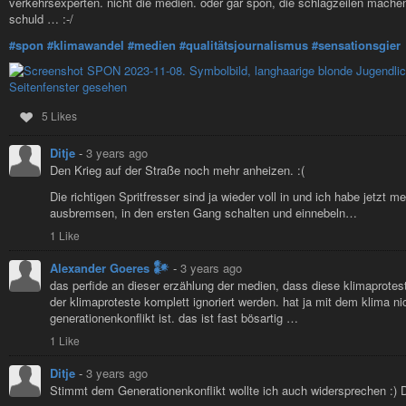
verkehrsexperten. nicht die medien. oder gar spon, die schlagzeilen machen 
schuld … :-/
#spon
#klimawandel
#medien
#qualitätsjournalismus
#sensationsgier
5 Likes
Ditje
-
3 years ago
Den Krieg auf der Straße noch mehr anheizen. :(
Die richtigen Spritfresser sind ja wieder voll in und ich habe jetzt
ausbremsen, in den ersten Gang schalten und einnebeln…
1 Like
Alexander Goeres 𒀯
-
3 years ago
das perfide an dieser erzählung der medien, dass diese klimaprotest
der klimaproteste komplett ignoriert werden. hat ja mit dem klima nic
generationenkonflikt ist. das ist fast bösartig …
1 Like
Ditje
-
3 years ago
Stimmt dem Generationenkonflikt wollte ich auch widersprechen :) 