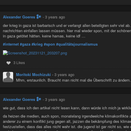
Alexander Goeres 𒀯
-
3 years ago
der krieg in gaza ist barbarisch und er verlangt allen beteiligten sehr viel ab
nachrichten einfallen lassen müssen. hier mal wieder spon, mit der schöne
in gaza getötet hätten. keine hamas, keine idf …
#internet
#gaza
#krieg
#spon
#qualitätsjournalismus
3 Likes
Moritoki Mochizuki
-
3 years ago
Mhm, erstaunlich. Braucht man nicht mal die Überschrift zu änder
Alexander Goeres 𒀯
-
3 years ago
wie gut, dass ich den artikel nicht lesen kann, dann würde ich mich ja wirkl
da heizen die medien, auch spon, monatelang irgendwelche klimakonflikte a
anderer zu einem konflikt jung gegen alt, jazzen die bekämpfung des kli
festzustellen, dass das alles nicht wahr ist. die jugend ist gar nicht so, wi