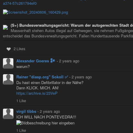
a374-57c261794ef0
(S+) Bundesverwaltungsgericht: Warum der autogerechten Stadt d
Massenhaft stehen Autos illegal auf Gehwegen, sie nehmen Fußgänge
entscheidet das Bundesverwaltungsgericht. Fallen Hunderttausende Parkfl
2 Likes
Alexander Goeres 𒀯
-
2 years ago
warum?
Rainer "diasp​.org" Sokoll ✅
-
2 years ago
Du hast einen Defibrillator in der Nähe?
Dann KLICK. MICH. AN!
https://archive.is/23VeP
1 Like
virgil tibbs
-
2 years ago
ICH WILL NACH PONTEVEDRA!!!
1 Like