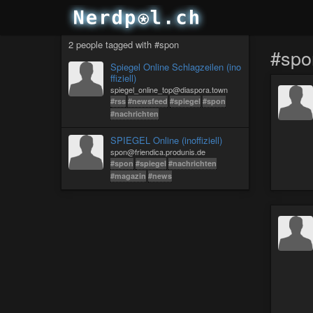
2 people tagged with #spon
#spo
Spiegel Online Schlagzeilen (ino
ffiziell)
spiegel_online_top@diaspora.town
#rss
#newsfeed
#spiegel
#spon
#nachrichten
SPIEGEL Online (inoffiziell)
spon@friendica.produnis.de
#spon
#spiegel
#nachrichten
#magazin
#news