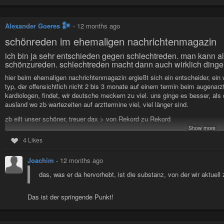
Alexander Goeres 𒀯
-
12 months ago
schönreden im ehemaligen nachrichtenmagazin
ich bin ja sehr entschieden gegen schlechtreden. man kann all
schönzureden. schlechtreden macht dann auch wirklich dinge k
hier beim ehemaligen nachrichtenmagazin ergießt sich ein entscheider, ein w
typ, der offensichtlich nicht 2 bis 3 monate auf einem termin beim augenar
kardiologen, findet, wir deutsche meckern zu viel. uns ginge es besser, a
ausland wo zb wartezeiten auf arzttermine viel, viel länger sind.
zb eilt unser schöner, treuer dax > von Rekord zu Rekord
Show more
, das muss man doch anerkennen, sagt jemand, der sicherlich etliches an 
4 Likes
und immer diese beschwerden über die bahn
Joachim
-
12 months ago
Die Deutsche Bahn ist unpünktlich, VW verlogen und Wirecard ein Skan
das, was er da hervorhebt, ist die substanz, von der wir aktuell
er sieht das offenbar als so wichtig an, wie beschwerden über regen. diese
Das ist der springende Punkt!
schlimmer als ein paar regentropfen. nicht erwähnenswert. vermutlich erinner
bier drauf wetten, er nutzt ein dienstfahrzeug mit fahrer, kennt also die ba
und die millarden-verluste bei wirecard, die durch politisches und kontrollt