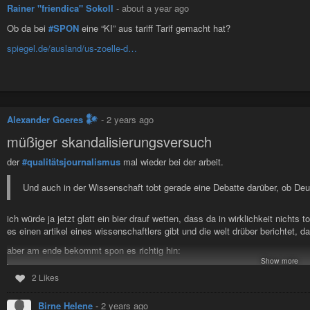
…
Rainer "friendica" Sokoll
-
about a year ago
es ist auch kein wirkliches qualitätsmerkmal, wenn ein britischer journalis
Ob da bei
#SPON
eine “KI” aus tariff Tarif gemacht hat?
begeistern kann, nur weil die hiesige infrastruktur noch nicht ganz so verrotte
spiegel.de/ausland/us-zoelle-d…
oh look at that: they really do have sewage works!
wir sollten an unsere stärken denken, nicht daran, dass einen die bahn au
empfehlungen?
Alexander Goeres 𒀯
-
2 years ago
Reformen sind in Arbeit, in Politik und Wirtschaft. Wenn wir endlich ma
müßiger skandalisierungsversuch
anpacken würden
der
#qualitätsjournalismus
mal wieder bei der arbeit.
praktisch fritze merz live: das pack soll mehr arbeiten. und nicht so viel me
Und auch in der Wissenschaft tobt gerade eine Debatte darüber, ob Deu
meckern.
das vertrauen in die innovationsfähigkeit hierzulande hat die industrie selb
ich würde ja jetzt glatt ein bier drauf wetten, dass da in wirklichkeit nich
abgasuntersuchungen investiert hat, als darin, sich an zukünfige märkte anzu
es einen artikel eines wissenschaftlers gibt und die welt drüber berichtet, da
unterbrechung, alles drangesetzt zukunftstechnologien abzuwürgen und den 
gesellschaft stillzulegen. so ganz verhindern konnte sie es nicht, sie gibt si
aber am ende bekommt spon es richtig hin:
Show more
anpacken würden
Am Ende ordnete Bundeskanzler Olaf Scholz (SPD) einen Weiterbetrieb d
2 Likes
Seitdem sind alle Debatten über einen Weiterbetrieb müßig.
ich kann anpacken, was ich will, nichts wird diese gaskraftwerksbesessenhe
Birne Helene
-
2 years ago