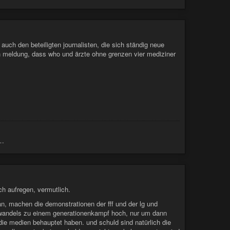
. auch den beteiligten journalisten, die sich ständig neue
n meldung, dass who und ärzte ohne grenzen vier mediziner
n…
ich aufregen, vermutlich.
n, machen die demonstrationen der fff und der lg und
mawandels zu einem generationenkampf hoch, nur um dann
e die medien behauptet haben. und schuld sind natürlich die