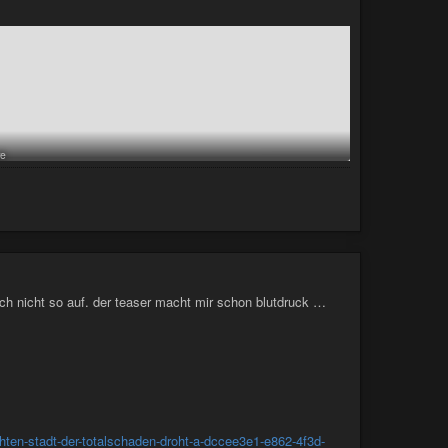
https://videos-cloudfront.jwpsrv.com/66774211_14841cf3cd11ca5f57d3d106cf4c145f2c4ba2f8/content/conversions/F1jlHsid/videos/9BsZjWoY-32288355.mp4
e
https://videos-cloudfront.jwpsrv.com/66774736_e87c03a7ba9999ca0969c2bc955604d5c401f7cd/content/conversions/F1jlHsid/videos/9BsZjWoY-32288355.mp4
 mich nicht so auf. der teaser macht mir schon blutdruck …
hten-stadt-der-totalschaden-droht-a-dccee3e1-e862-4f3d-