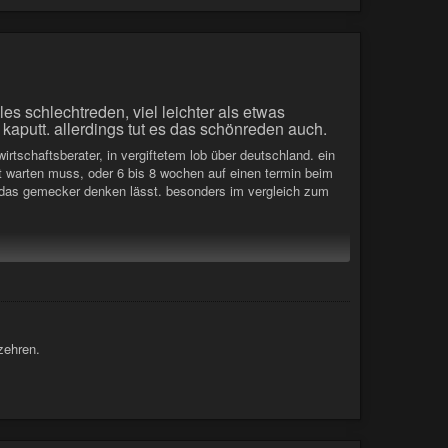
es schlechtreden, viel leichter als etwas
aputt. allerdings tut es das schönreden auch.
irtschaftsberater, in vergiftetem lob über deutschland. ein
zt warten muss, oder 6 bis 8 wochen auf einen termin beim
ls das gemecker denken lässt. besonders im vergleich zum
aktienvermögen hat.
dal! Stimmt alles, und regnen tut es auch noch.
 zehren.
r gewerblich organisierte massenbetrug von vw ist auch nicht
t er sich nicht mehr an die ahrtal-flut. ich würde auch ein
hn nur vom hörensagen
echnisches totalversagen begünstigt wurden: alles erdnüsse