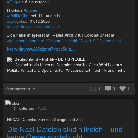
#Finger
auf sie zeigen.“
Nikolaus
#Blome
#Politik-Chef
bei RTL und n-tv
#spiegel
.de, 07.12.2020
spiegel.de/politik/deutschland…
„Ich habe mitgemacht“ – Das Archiv für Corona-Unrecht
#ichhabemitgemacht
#Corona
#Unrecht
#Covid19
#Deutschland
kacryjdnynyw265x2mvf7xtrdc5qiz…
Deutschland - Politik - DER SPIEGEL
Deutschlands führende Nachrichtenseite. Alles Wichtige aus
Politik, Wirtschaft, Sport, Kultur, Wissenschaft, Technik und mehr.
0 comments
1
0
1
taz
3 months ago
–
Public
NSDAP-Datenbanken von Spiegel und Zeit
Die Nazi-Dateien sind hilfreich – und
keine Gegenwartsflucht