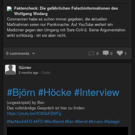
Faktencheck: Die gefährlichen Falschinformationen des
Wolfgang Wodarg
Coronaviren habe es schon immer gegeben, die aktuellen
Maßnahmen seien nur Panikmache: Auf YouTube wettert ein
Mediziner gegen den Umgang mit Sars-CoV-2. Seine Argumentation
wirkt schlüssig - ist sie aber nicht.
0 comments
0
0
1
Günter
2 months ago
–
Public
#Björn
#Höcke
#Interview
{ungeskriptet} by Ben
Das vollständige Gespräch ist hier zu finden:
https://youtu.be/VO3QuFZ5rFg
#NurNochAFD
#AFD
#BenBernd
#Ben
#Bernd
#Amann
#Spiegel