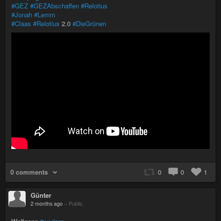
#GEZ
#GEZAbschaffen
#Relotius
#Jonah
#Lemm
#Claas
#Relotius
2.0
#DieGrünen
0 comments
0
0
1
Günter
2 months ago
–
Public