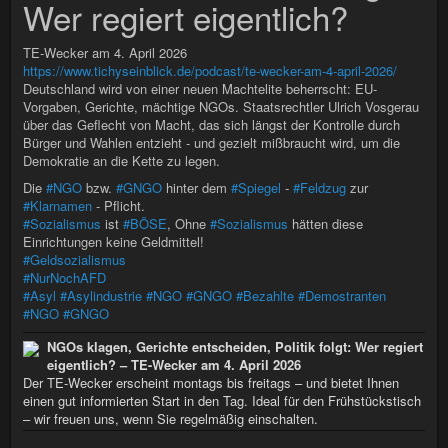
Wer regiert eigentlich?
TE-Wecker am 4. April 2026
https://www.tichyseinblick.de/podcast/te-wecker-am-4-april-2026/
Deutschland wird von einer neuen Machtelite beherrscht: EU-
Vorgaben, Gerichte, mächtige NGOs. Staatsrechtler Ulrich Vosgerau
über das Geflecht von Macht, das sich längst der Kontrolle durch
Bürger und Wahlen entzieht - und gezielt mißbraucht wird, um die
Demokratie an die Kette zu legen.
Die
#NGO
bzw.
#GNGO
hinter dem
#Spiegel
-
#Feldzug
zur
#Klarnamen
- Pflicht.
#Sozialismus
ist
#BÖSE
, Ohne
#Sozialismus
hätten diese
Einrichtungen keine Geldmittel!
#Geldsozialismus
#NurNochAFD
#Asyl
#Asylindustrie
#NGO
#GNGO
#Bezahlte
#Demostranten
#NGO
#GNGO
NGOs klagen, Gerichte entscheiden, Politik folgt: Wer regiert
eigentlich? – TE-Wecker am 4. April 2026
Der TE-Wecker erscheint montags bis freitags – und bietet Ihnen
einen gut informierten Start in den Tag. Ideal für den Frühstückstisch
– wir freuen uns, wenn Sie regelmäßig einschalten.