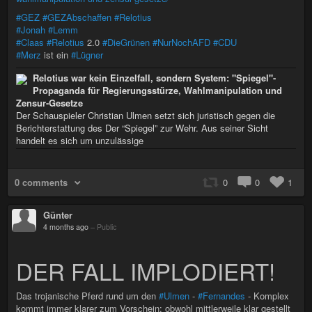
#GEZ
#GEZAbschaffen
#Relotius
#Jonah
#Lemm
#Claas
#Relotius
2.0
#DieGrünen
#NurNochAFD
#CDU
#Merz
ist ein
#Lügner
Relotius war kein Einzelfall, sondern System: "Spiegel"-
Propaganda für Regierungsstürze, Wahlmanipulation und
Zensur-Gesetze
Der Schauspieler Christian Ulmen setzt sich juristisch gegen die
Berichterstattung des Der “Spiegel” zur Wehr. Aus seiner Sicht
handelt es sich um unzulässige
0 comments
0
0
1
Günter
4 months ago
–
Public
DER FALL IMPLODIERT!
Das trojanische Pferd rund um den
#Ulmen
-
#Fernandes
- Komplex
kommt immer klarer zum Vorschein: obwohl mittlerweile klar gestellt