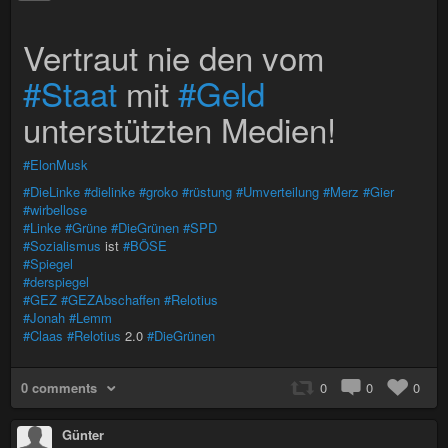
Vertraut nie den vom
#Staat
mit
#Geld
unterstützten Medien!
#ElonMusk
#DieLinke
#dielinke
#groko
#rüstung
#Umverteilung
#Merz
#Gier
#wirbellose
#Linke
#Grüne
#DieGrünen
#SPD
#Sozialismus
ist
#BÖSE
#Spiegel
#derspiegel
#GEZ
#GEZAbschaffen
#Relotius
#Jonah
#Lemm
#Claas
#Relotius
2.0
#DieGrünen
0 comments
0
0
0
Günter