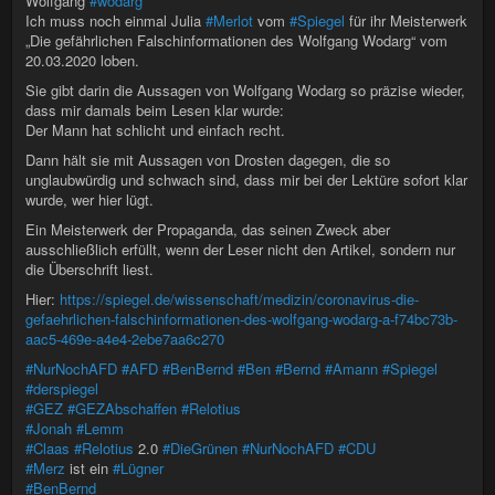
Wolfgang
#wodarg
Ich muss noch einmal Julia
#Merlot
vom
#Spiegel
für ihr Meisterwerk
„Die gefährlichen Falschinformationen des Wolfgang Wodarg“ vom
20.03.2020 loben.
Sie gibt darin die Aussagen von Wolfgang Wodarg so präzise wieder,
dass mir damals beim Lesen klar wurde:
Der Mann hat schlicht und einfach recht.
Dann hält sie mit Aussagen von Drosten dagegen, die so
unglaubwürdig und schwach sind, dass mir bei der Lektüre sofort klar
wurde, wer hier lügt.
Ein Meisterwerk der Propaganda, das seinen Zweck aber
ausschließlich erfüllt, wenn der Leser nicht den Artikel, sondern nur
die Überschrift liest.
Hier:
https://spiegel.de/wissenschaft/medizin/coronavirus-die-
gefaehrlichen-falschinformationen-des-wolfgang-wodarg-a-f74bc73b-
aac5-469e-a4e4-2ebe7aa6c270
#NurNochAFD
#AFD
#BenBernd
#Ben
#Bernd
#Amann
#Spiegel
#derspiegel
#GEZ
#GEZAbschaffen
#Relotius
#Jonah
#Lemm
#Claas
#Relotius
2.0
#DieGrünen
#NurNochAFD
#CDU
#Merz
ist ein
#Lügner
#BenBernd