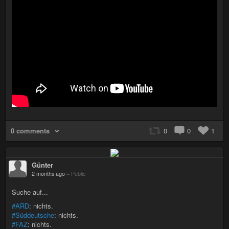
0 comments
0
0
1
Günter
2 months ago
–
Public
Suche auf...
#ARD
: nichts.
#Süddeutsche
: nichts.
#FAZ
: nichts.