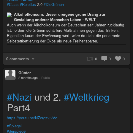
#Claas
#Relotius
2.0
#DieGrünen
Alkoholkonsum: Dieser ureigene grüne Drang zur
Gestaltung anderer Menschen Leben - WELT
Auch wenn der Alkoholkonsum der Deutschen seit Jahren rückläufig
ist, fordern die Grünen schärfere Maßnahmen gegen das Trinken.
Eigentlich kaum der Erwähnung wert, wäre da nicht die penetrante
Selbstetikettierung der Ökos als neue Freiheitspartei.
0 comments
0
0
0
Günter
2 months ago
–
Public
#Nazi
und 2.
#Weltkrieg
Part4
https://youtu.be/NZcrgzvj2Vc
#Spiegel
#derspiegel