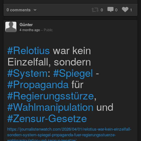
0 comments
0
0
1
Günter
4 months ago
–
Public
#Relotius
war kein
Einzelfall, sondern
#System
:
#Spiegel
-
#Propaganda
für
#Regierungsstürze
,
#Wahlmanipulation
und
#Zensur-Gesetze
https://journalistenwatch.com/2026/04/01/relotius-war-kein-einzelfall-
sondern-system-spiegel-propaganda-fuer-regierungsstuerze-
wahlmanipulation-und-zensur-gesetze/