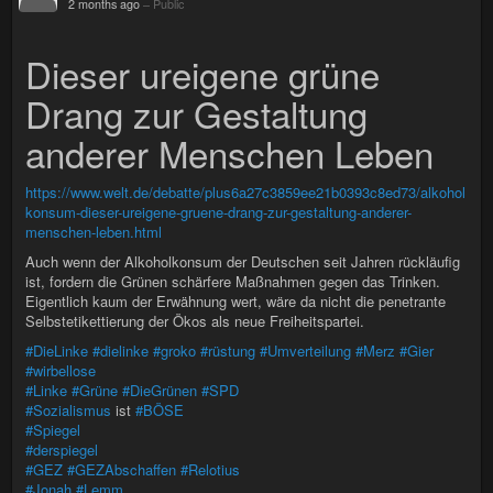
2 months ago
–
Public
Dieser ureigene grüne
Drang zur Gestaltung
anderer Menschen Leben
https://www.welt.de/debatte/plus6a27c3859ee21b0393c8ed73/alkohol
konsum-dieser-ureigene-gruene-drang-zur-gestaltung-anderer-
menschen-leben.html
Auch wenn der Alkoholkonsum der Deutschen seit Jahren rückläufig
ist, fordern die Grünen schärfere Maßnahmen gegen das Trinken.
Eigentlich kaum der Erwähnung wert, wäre da nicht die penetrante
Selbstetikettierung der Ökos als neue Freiheitspartei.
#DieLinke
#dielinke
#groko
#rüstung
#Umverteilung
#Merz
#Gier
#wirbellose
#Linke
#Grüne
#DieGrünen
#SPD
#Sozialismus
ist
#BÖSE
#Spiegel
#derspiegel
#GEZ
#GEZAbschaffen
#Relotius
#Jonah
#Lemm