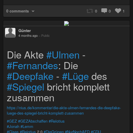
0 comments
0
0
1
Günter
4 months ago
–
Public
Die Akte
#Ulmen
-
#Fernandes
: Die
#Deepfake
-
#Lüge
des
#Spiegel
bricht komplett
zusammen
https://nius.de/kommentar/die-akte-ulmen-fernandes-die-deepfake-
luege-des-spiegel-bricht-komplett-zusammen
#GEZ
#GEZAbschaffen
#Relotius
#Jonah
#Lemm
#Claas
#Relotius
2.0
#DieGrünen
#NurNochAFD
#CDU