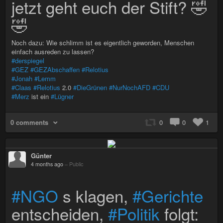
jetzt geht euch der Stift? 🤣
🤣
Noch dazu: Wie schlimm ist es eigentlich geworden, Menschen
einfach ausreden zu lassen?
#derspiegel
#GEZ
#GEZAbschaffen
#Relotius
#Jonah
#Lemm
#Claas
#Relotius
2.0
#DieGrünen
#NurNochAFD
#CDU
#Merz
ist ein
#Lügner
0 comments
0
0
1
Günter
4 months ago
–
Public
#NGO
s klagen,
#Gerichte
entscheiden,
#Politik
folgt: