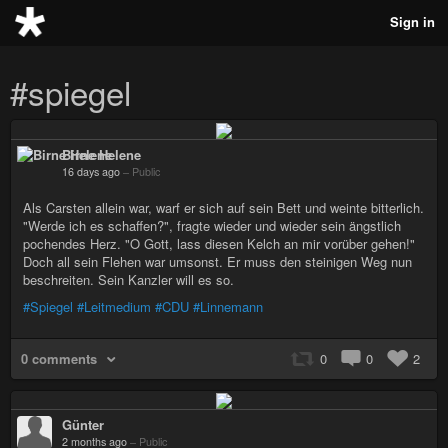
Sign in
#spiegel
Birne Helene
16 days ago
–
Public
Als Carsten allein war, warf er sich auf sein Bett und weinte bitterlich.
"Werde ich es schaffen?", fragte wieder und wieder sein ängstlich
pochendes Herz. "O Gott, lass diesen Kelch an mir vorüber gehen!"
Doch all sein Flehen war umsonst. Er muss den steinigen Weg nun
beschreiten. Sein Kanzler will es so.
#Spiegel
#Leitmedium
#CDU
#Linnemann
0 comments
0
0
2
Günter
2 months ago
–
Public