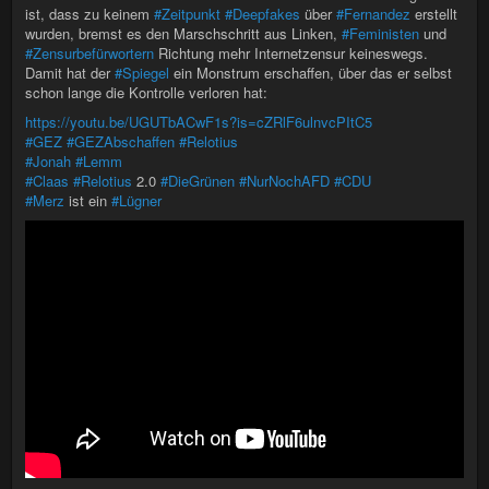
ist, dass zu keinem
#Zeitpunkt
#Deepfakes
über
#Fernandez
erstellt
wurden, bremst es den Marschschritt aus Linken,
#Feministen
und
#Zensurbefürwortern
Richtung mehr Internetzensur keineswegs.
Damit hat der
#Spiegel
ein Monstrum erschaffen, über das er selbst
schon lange die Kontrolle verloren hat:
https://youtu.be/UGUTbACwF1s?is=cZRlF6ulnvcPItC5
#GEZ
#GEZAbschaffen
#Relotius
#Jonah
#Lemm
#Claas
#Relotius
2.0
#DieGrünen
#NurNochAFD
#CDU
#Merz
ist ein
#Lügner