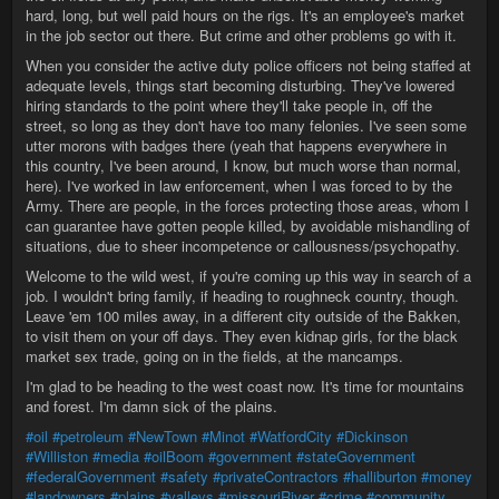
hard, long, but well paid hours on the rigs. It's an employee's market
in the job sector out there. But crime and other problems go with it.
When you consider the active duty police officers not being staffed at
adequate levels, things start becoming disturbing. They've lowered
hiring standards to the point where they'll take people in, off the
street, so long as they don't have too many felonies. I've seen some
utter morons with badges there (yeah that happens everywhere in
this country, I've been around, I know, but much worse than normal,
here). I've worked in law enforcement, when I was forced to by the
Army. There are people, in the forces protecting those areas, whom I
can guarantee have gotten people killed, by avoidable mishandling of
situations, due to sheer incompetence or callousness/psychopathy.
Welcome to the wild west, if you're coming up this way in search of a
job. I wouldn't bring family, if heading to roughneck country, though.
Leave 'em 100 miles away, in a different city outside of the Bakken,
to visit them on your off days. They even kidnap girls, for the black
market sex trade, going on in the fields, at the mancamps.
I'm glad to be heading to the west coast now. It's time for mountains
and forest. I'm damn sick of the plains.
#oil
#petroleum
#NewTown
#Minot
#WatfordCity
#Dickinson
#Williston
#media
#oilBoom
#government
#stateGovernment
#federalGovernment
#safety
#privateContractors
#halliburton
#money
#landowners
#plains
#valleys
#missouriRiver
#crime
#community