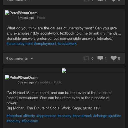
Peter Oram
5 years ago
–
Public
What do you think are the causes of unemployment? Can you give
any examples? (My social-work textbook told me to ask my friends...
Sensible answers preferred, but non-sensible answers tolerated.)
#unemployment
#employment
#socialwork
4 comments
0
4
0
Peter Oram
6 years ago
Via mobile
–
Public
“As Herbert Marcuse said, one can be free even at the hands of
[one’s] executioner. One can be unfree even at the pinnacle of
power.”
Brij Mohan, The Future of Social Work, Sage, 2018: 118.
#freedom
#liberty
#oppression
#society
#socialwork
#change
#justice
#society
#Stoicism