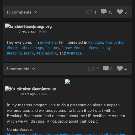
13 comments
1
13
5
krisliz@diasp.org
6 years ago
–
Public
Hey everyone, I’m
#newhere
. I’m interested in
#antique
,
#ballpython
,
#books
,
#hedgehogs
,
#history
,
#msw
,
#music
,
#psychology
,
#reading
,
#retro
,
#socialwork
, and
#vintage
.
3 comments
2
3
4
Krutor alter Account!
8 years ago
–
Public
In my masters program i 've to do a presentation about european
welfarestates and welfaresystems, to brush it up I start with a
Breaking Bad comic (and a meme) about the US healthcare system
which we will discuss. Kinda proud about that idea :)
Comic-Source:
https://www.reddit.com/r/breakingbad/comments/3evh9y/if_breaking_