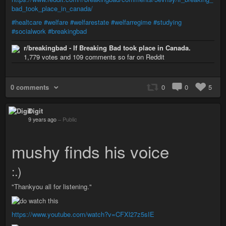
bad_took_place_in_canada/
#healtcare
#welfare
#welfarestate
#welfarregime
#studying
#socialwork
#breakingbad
r/breakingbad - If Breaking Bad took place in Canada.
1,779 votes and 109 comments so far on Reddit
0 comments
0
0
5
Digit
9 years ago
–
Public
mushy finds his voice
:.)
"Thankyou all for listening."
https://www.youtube.com/watch?v=CFXl27z5sIE