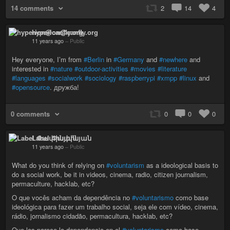
14 comments
2
14
4
hyperion@canfly.org
11 years ago
–
Public
Hey everyone, I’m from
#Berlin
in
#Germany
and
#newhere
and
interested in
#nature
#outdoor-activities
#movies
#literature
#languages
#socialwork
#sociology
#raspberrypi
#xmpp
#linux
and
#opensource
. дружба!
0 comments
0
0
0
Label Փափինյան
11 years ago
–
Public
What do you think of relying on
#voluntarism
as a ideological basis to
do a social work, be it in videos, cinema, radio, citizen journalism,
permaculture, hacklab, etc?
O que vocês acham da dependência no
#voluntarismo
como base
ideológica para fazer um trabalho social, seja ele com vídeo, cinema,
rádio, jornalismo cidadão, permacultura, hacklab, etc?
Que los parece la dependencia en el
#voluntarismo
como base