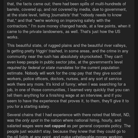
that, the facts came out; there had been spills of multi-hundreds of
barrels, covered up, and not covered by media, due to government,
at the state level, telling
'journalists'
that "nobody needs to know
that," and that "we're working on improving safety with the
contractors." I'm sure money changed hands, at a few points, when it
came to the private landowners, as well. That's just how the US
works.
This beautiful state, of rugged plains and the beautiful river valleys,
is getting pretty friggin' trashed, in some areas, and the crime in any
community near the rush has absolutely skyrocketed. They can't
even keep people in public sector jobs, at the government's level
required by federal or state mandates
for the current population
estimate. Nobody will work for the crap pay that they give social
workers, police officers, doctors, nurses, and any sort of service
work there any more. It's kind of funny; when I was searching for a
job, in one of those communities, I learned very quickly that you can
tell them anything for a finishing wage at an interview, and if you
seem to have the experience that proves it, to them, they'll give it to
you for a starting salary.
Several chains that I had experience with there noted that Minot, ND,
was the
only spot
in the nation where national hiring, hourly, and
salaried wages were
not capped
as per general corporate policy. The
people just wouldn't stay, because they knew that they could go to
the oil fields at any point, and make unbelievable money working