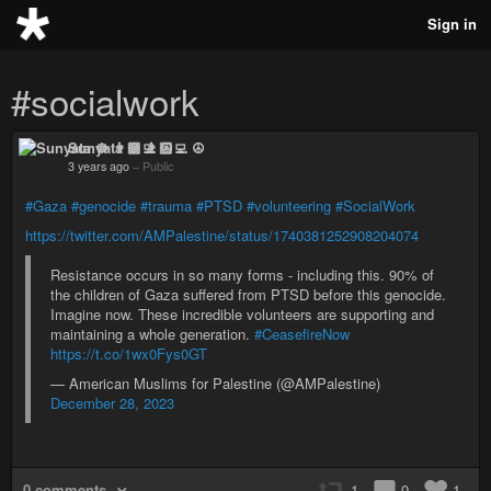
Sign in
#socialwork
Sunyata ☸ 👨🏻‍💻 ☮
3 years ago
–
Public
#Gaza
#genocide
#trauma
#PTSD
#volunteering
#SocialWork
https://twitter.com/AMPalestine/status/1740381252908204074
Resistance occurs in so many forms - including this. 90% of
the children of Gaza suffered from PTSD before this genocide.
Imagine now. These incredible volunteers are supporting and
maintaining a whole generation.
#CeasefireNow
https://t.co/1wx0Fys0GT
— American Muslims for Palestine (@AMPalestine)
December 28, 2023
0 comments
1
0
1