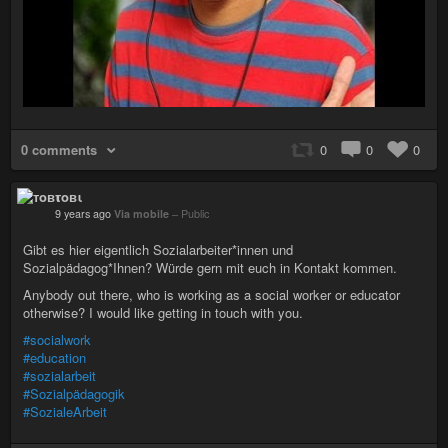
0 comments
0
0
0
тoвι
9 years ago
Via mobile
–
Public
Gibt es hier eigentlich Sozialarbeiter*innen und
Sozialpädagog*Ihnen? Würde gern mit euch in Kontakt kommen.
Anybody out there, who is working as a social worker or educator
otherwise? I would like getting in touch with you.
#socialwork
#education
#sozialarbeit
#Sozialpädagogik
#SozialeArbeit