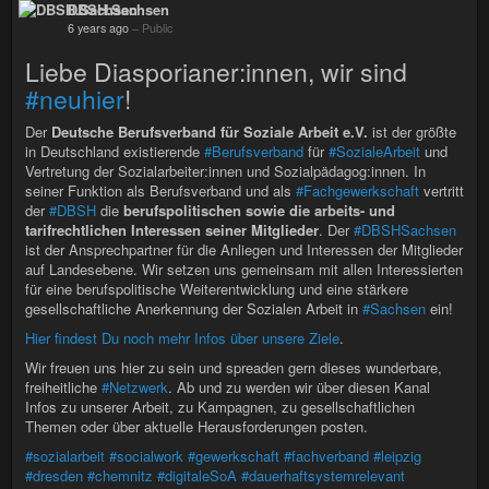
DBSH.Sachsen
6 years ago
–
Public
Liebe Diasporianer:innen, wir sind
#neuhier
!
Der
Deutsche Berufsverband für Soziale Arbeit e.V.
ist der größte
in Deutschland existierende
#Berufsverband
für
#SozialeArbeit
und
Vertretung der Sozialarbeiter:innen und Sozialpädagog:innen. In
seiner Funktion als Berufsverband und als
#Fachgewerkschaft
vertritt
der
#DBSH
die
berufspolitischen sowie die arbeits- und
tarifrechtlichen Interessen seiner Mitglieder
. Der
#DBSHSachsen
ist der Ansprechpartner für die Anliegen und Interessen der Mitglieder
auf Landesebene. Wir setzen uns gemeinsam mit allen Interessierten
für eine berufspolitische Weiterentwicklung und eine stärkere
gesellschaftliche Anerkennung der Sozialen Arbeit in
#Sachsen
ein!
Hier findest Du noch mehr Infos über unsere Ziele
.
Wir freuen uns hier zu sein und spreaden gern dieses wunderbare,
freiheitliche
#Netzwerk
. Ab und zu werden wir über diesen Kanal
Infos zu unserer Arbeit, zu Kampagnen, zu gesellschaftlichen
Themen oder über aktuelle Herausforderungen posten.
#sozialarbeit
#socialwork
#gewerkschaft
#fachverband
#leipzig
#dresden
#chemnitz
#digitaleSoA
#dauerhaftsystemrelevant