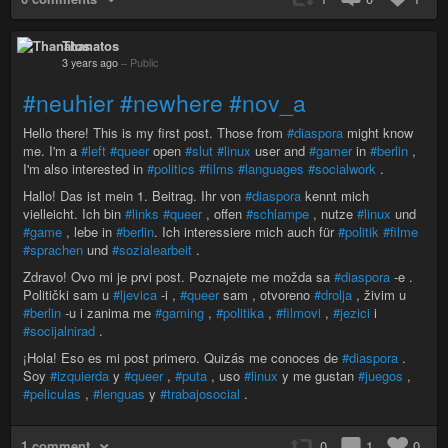
Thanatos
3 years ago
–
Public
#neuhier
#newhere
#nov_a
Hello there! This is my first post. Those from
#diaspora
might know
me. I'm a
#left
#queer
open
#slut
#linux
user and
#gamer
in
#berlin
,
I'm also interested in
#politics
#films
#languages
#socialwork
.
Hallo! Das ist mein 1. Beitrag. Ihr von
#diaspora
kennt mich
vielleicht. Ich bin
#links
#queer
, offen
#schlampe
, nutze
#linux
und
#game
, lebe in
#berlin
. Ich interessiere mich auch für
#politik
#filme
#sprachen
und
#sozialearbeit
.
Zdravo! Ovo mi je prvi post. Poznajete me možda sa
#diaspora
-e .
Politički sam u
#ljevica
-i ,
#queer
sam , otvoreno
#drolja
, živim u
#berlin
-u i zanima me
#gaming
,
#politika
,
#filmovi
,
#jezici
i
#socijalnirad
.
¡Hola! Eso es mi post primero. Quizás me conoces de
#diaspora
.
Soy
#izquierda
y
#queer
,
#puta
, uso
#linux
y me gustan
#juegos
,
#peliculas
,
#lenguas
y
#trabajosocial
.
1 comment
0
1
0