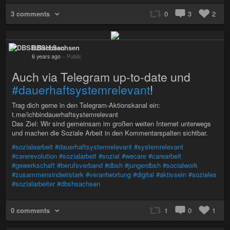
3 comments
0
3
2
DBSH.Sachsen
6 years ago
–
Public
Auch via Telegram up-to-date und
#dauerhaftsystemrelevant
!
Trag dich gerne in den Telegram-Aktionskanal ein:
t.me/ichbindauerhaftsystemrelevant
Das Ziel: Wir sind gemeinsam im großen weiten Internet unterwegs
und machen die Soziale Arbeit in den Kommentarspalten sichtbar.
#sozialearbeit
#dauerhaftsystemrelevant
#systemrelevant
#carerevolution
#sozialarbeit
#sozial
#wecare
#carearbeit
#gewerkschaft
#berufsverband
#dbsh
#jungerdbsh
#socialwork
#zusammensindwirstark
#verantwortung
#digital
#aktivsein
#soziales
#sozialarbeiter
#dbshsachsen
0 comments
1
0
1