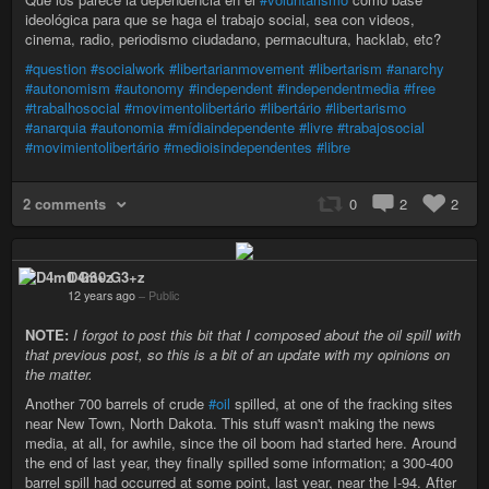
ideológica para que se haga el trabajo social, sea con videos,
cinema, radio, periodismo ciudadano, permacultura, hacklab, etc?
#question
#socialwork
#libertarianmovement
#libertarism
#anarchy
#autonomism
#autonomy
#independent
#independentmedia
#free
#trabalhosocial
#movimentolibertário
#libertário
#libertarismo
#anarquia
#autonomia
#mídiaindependente
#livre
#trabajosocial
#movimientolibertário
#medioisindependentes
#libre
2 comments
0
2
2
D4m0 G3+z
12 years ago
–
Public
NOTE:
I forgot to post this bit that I composed about the oil spill with
that previous post, so this is a bit of an update with my opinions on
the matter.
Another 700 barrels of crude
#oil
spilled, at one of the fracking sites
near New Town, North Dakota. This stuff wasn't making the news
media, at all, for awhile, since the oil boom had started here. Around
the end of last year, they finally spilled some information; a 300-400
barrel spill had occurred at some point, last year, near the I-94. After