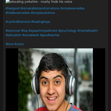
#feelgood
#remakabletransformations
#simpleremedies
#hiddenremedies
#simplesolutions
#canfindthemend
#healinghope
#stammer
#lisp
#speachimpediment
#psychology
#mentalhealth
#education
#socialwork
#goodteacher
#love
#voice