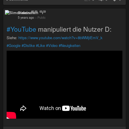
Simonalein ⁽⁽⁽i⁾⁾⁾
5 years ago
–
Public
#YouTube
manipuliert die Nutzer D:
Siehe:
https://www.youtube.com/watch?v=8bWMjiEmV_k
#Google
#Dislike
#Like
#Video
#Neuigkeiten