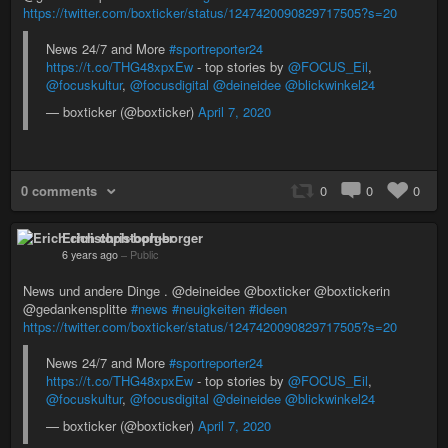
https://twitter.com/boxticker/status/1247420090829717505?s=20
News 24/7 and More
#sportreporter24
https://t.co/THG48xpxEw
- top stories by
@FOCUS_Eil
,
@focuskultur
,
@focusdigital
@deineidee
@blickwinkel24
— boxticker (@boxticker)
April 7, 2020
0 comments
0
0
0
Erich christoph-borger
6 years ago
–
Public
News und andere Dinge . @deineidee @boxticker @boxtickerin
@gedankensplitte
#news
#neuigkeiten
#ideen
https://twitter.com/boxticker/status/1247420090829717505?s=20
News 24/7 and More
#sportreporter24
https://t.co/THG48xpxEw
- top stories by
@FOCUS_Eil
,
@focuskultur
,
@focusdigital
@deineidee
@blickwinkel24
— boxticker (@boxticker)
April 7, 2020