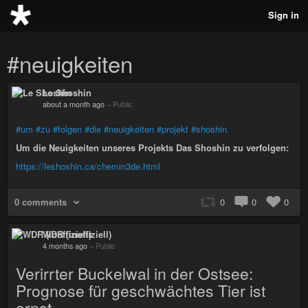
Sign in
#neuigkeiten
Le Shoshin
about a month ago
–
Public
#um
#zu
#folgen
#die
#neuigkeiten
#projekt
#shoshin
Um die Neuigkeiten unseres Projekts Das Shoshin zu verfolgen:
https://leshoshin.ca/chemin3de.html
0 comments
0
0
0
WDR (inoffiziell)
4 months ago
–
Public
Verirrter Buckelwal in der Ostsee:
Prognose für geschwächtes Tier ist
ernst