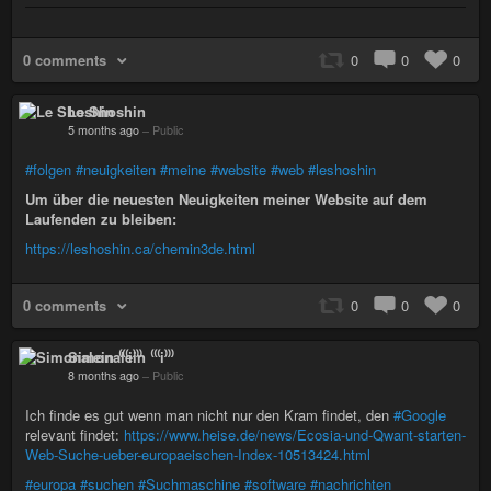
0 comments
0
0
0
Le Shoshin
5 months ago
–
Public
#folgen
#neuigkeiten
#meine
#website
#web
#leshoshin
Um über die neuesten Neuigkeiten meiner Website auf dem
Laufenden zu bleiben:
https://leshoshin.ca/chemin3de.html
0 comments
0
0
0
Simonalein ⁽⁽⁽i⁾⁾⁾
8 months ago
–
Public
Ich finde es gut wenn man nicht nur den Kram findet, den
#Google
relevant findet:
https://www.heise.de/news/Ecosia-und-Qwant-starten-
Web-Suche-ueber-europaeischen-Index-10513424.html
#europa
#suchen
#Suchmaschine
#software
#nachrichten