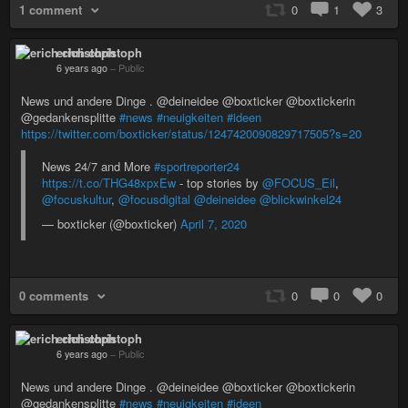
1 comment
0
1
3
erich christoph
6 years ago
–
Public
News und andere Dinge . @deineidee @boxticker @boxtickerin
@gedankensplitte
#news
#neuigkeiten
#ideen
https://twitter.com/boxticker/status/1247420090829717505?s=20
News 24/7 and More
#sportreporter24
https://t.co/THG48xpxEw
- top stories by
@FOCUS_Eil
,
@focuskultur
,
@focusdigital
@deineidee
@blickwinkel24
— boxticker (@boxticker)
April 7, 2020
0 comments
0
0
0
erich christoph
6 years ago
–
Public
News und andere Dinge . @deineidee @boxticker @boxtickerin
@gedankensplitte
#news
#neuigkeiten
#ideen