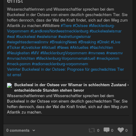
Wissenschaftlerinnen und Wissenschaftler sprechen bei dem
Buckelwal in der Ostsee von einem deutlich geschwächtem Tier. Sie
hoffen dennoch, dass der Wal die Kraft findet, sich auf den Weg zum
Atlantik zu machen.#Wildtiere
#Tiere
#Ostsee
#Mecklenburg-
Vorpommern
#LandkreisNordwestmecklenburg
#buckelwalwismar
#wal
#buckelwal
#walwismar
#walrettungwismar
#wiegehtesdemwalinmv
#BreakingNews
#Breaking
#Direkt
#Live
#Ticker
#Liveticker
#Aktuell
#News
#Aktuelles
#Nachrichten
#Neuigkeiten
#MV
#MecklenburgVorpommern
#mvnews
#newsmv
#mvnachrichten
#Mecklenburg-Vorpommernaktuell
#meckpomm
#meck-pomm
#radiomecklenburg-vorpommern
Verirrter Buckelwal in der Ostsee: Prognose für geschwächtes Tier
ist ernst
Buckelwal in der Ostsee vor Wismar in schlechtem Zustand -
entscheidende Stunden stehen bevor
Wissenschaftlerinnen und Wissenschaftler sprechen bei dem
Buckelwal in der Ostsee von einem deutlich geschwächtem Tier. Sie
hoffen dennoch, dass der Wal die Kraft findet, sich auf den Weg zum
Atlantik zu machen.
0 comments
0
0
0