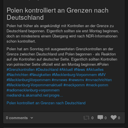
Polen kontrolliert an Grenzen nach
Deutschland
Polen hat früher als angekündigt mit Kontrollen an der Grenze zu
Deutschland begonnen. Eigentlich sollten sie erst Montag beginnen,
doch an mindestens einem Übergang wird nach NDR-Informationen
schon kontrolliert.
Polen hat am Sonntag mit ausgeweiteten Grenzkontrollen an der
Grenze zwischen Deutschland und Polen begonnen - als Reaktion
auf die Kontrollen auf deutscher Seite. Eigentlich sollten Kontrollen
von polnischer Seite offiziell erst am Montag beginnen.#Polen
#Grenzkontrollen
#Deutschland
#Aktuell
#News
#Aktuelles
#Nachrichten
#Neuigkeiten
#Mecklenburg-Vorpommern
#MV
#MecklenburgVorpommern
#mvnews
#newsmv
#mvnachrichten
#Mecklenburg-Vorpommernaktuell
#meckpomm
#meck-pomm
#radiomecklenburg-vorpommern
mediandr-a.akamaihd.net/progre…
Polen kontrolliert an Grenzen nach Deutschland
0 comments
0
0
0