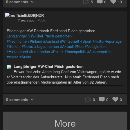
0 comments
5
0
13
inoffiziell|NDR
7 years ago
–
Public
Ehemaliger VW-Patriarch Ferdinand Piëch gestorben
Langjähriger VW-Chef Piëch gestorben
#Nachrichten
#Inland
#Ausland
#Wirtschaft
#Sport
#KulturReportage
#Bericht
#News
#Tagesthemen
#Aktuell
#Neu
#Neuigkeiten
#Hintergrund
#Information
#Politik
#Innenpolitik
#Aussenpolitik
#Video
#Audio
Langjähriger VW-Chef Piëch gestorben
Er war fast zehn Jahre lang Chef von Volkswagen, später wurde
er Vorsitzender des Aufsichtsrats. Nun starb Ferdinand Piëch nach
übereinstimmenden Medienangaben im Alter von 82 Jahren.
0 comments
0
0
0
More