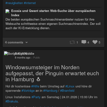
#neuigkeiten
#internet
Ecosia und Qwant starten Web-Suche über europäischen
Index
Die beiden europäischen Suchmaschinenanbieter nutzen für ihre
Websuche schrittweise einen eigenen Suchmaschinenindex. Der soll
auch der KI-Entwicklung dienen.
4 comments
1
4
5
Script Kiddie
8 months ago
–
Public
Windowsumsteiger im Norden
aufgepasst, der Pinguin erwartet euch
in Hamburg 🐧
Hol dir kostenlose
#Hilfe
beim Umstieg auf
#Linux
und höre dir
spannende
#Vorträge
an in
#Hamburg
/
#Bramfeld
Linux Installations
#Party
am Samstag | 24.01.2026 | 15:00 Uhr im
#Brakula
.