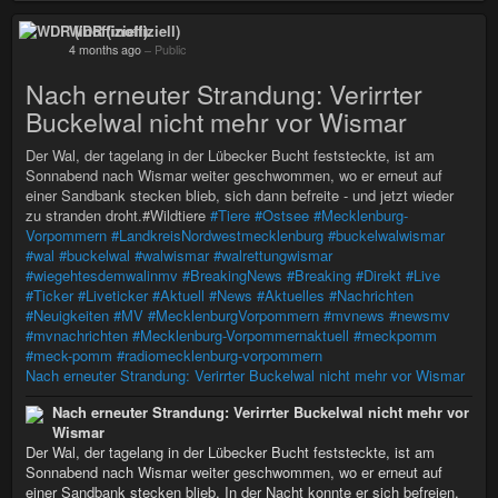
WDR (inoffiziell)
4 months ago
–
Public
Nach erneuter Strandung: Verirrter
Buckelwal nicht mehr vor Wismar
Der Wal, der tagelang in der Lübecker Bucht feststeckte, ist am
Sonnabend nach Wismar weiter geschwommen, wo er erneut auf
einer Sandbank stecken blieb, sich dann befreite - und jetzt wieder
zu stranden droht.#Wildtiere
#Tiere
#Ostsee
#Mecklenburg-
Vorpommern
#LandkreisNordwestmecklenburg
#buckelwalwismar
#wal
#buckelwal
#walwismar
#walrettungwismar
#wiegehtesdemwalinmv
#BreakingNews
#Breaking
#Direkt
#Live
#Ticker
#Liveticker
#Aktuell
#News
#Aktuelles
#Nachrichten
#Neuigkeiten
#MV
#MecklenburgVorpommern
#mvnews
#newsmv
#mvnachrichten
#Mecklenburg-Vorpommernaktuell
#meckpomm
#meck-pomm
#radiomecklenburg-vorpommern
Nach erneuter Strandung: Verirrter Buckelwal nicht mehr vor Wismar
Nach erneuter Strandung: Verirrter Buckelwal nicht mehr vor
Wismar
Der Wal, der tagelang in der Lübecker Bucht feststeckte, ist am
Sonnabend nach Wismar weiter geschwommen, wo er erneut auf
einer Sandbank stecken blieb. In der Nacht konnte er sich befreien.