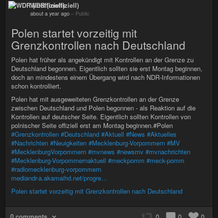
WDR (inoffiziell)
about a year ago
–
Public
Polen startet vorzeitig mit
Grenzkontrollen nach Deutschland
Polen hat früher als angekündigt mit Kontrollen an der Grenze zu
Deutschland begonnen. Eigentlich sollten sie erst Montag beginnen,
doch an mindestens einem Übergang wird nach NDR-Informationen
schon kontrolliert.
Polen hat mit ausgeweiteten Grenzkontrollen an der Grenze
zwischen Deutschland und Polen begonnen - als Reaktion auf die
Kontrollen auf deutscher Seite. Eigentlich sollten Kontrollen von
polnischer Seite offiziell erst am Montag beginnen.#Polen
#Grenzkontrollen
#Deutschland
#Aktuell
#News
#Aktuelles
#Nachrichten
#Neuigkeiten
#Mecklenburg-Vorpommern
#MV
#MecklenburgVorpommern
#mvnews
#newsmv
#mvnachrichten
#Mecklenburg-Vorpommernaktuell
#meckpomm
#meck-pomm
#radiomecklenburg-vorpommern
mediandr-a.akamaihd.net/progre…
Polen startet vorzeitig mit Grenzkontrollen nach Deutschland
0 comments
0
0
0