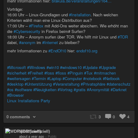
mehr Informationen hier:
brakula.de/veranstaltungen/164…
Vorträge:
16:00 Uhr – Linux-Grundlagen und
#Installation
. Nach welchen
Kriterien wählt man eine Linux-Distribution aus?
17:00 Uhr –
#Firefox
mit Add-Ons weiter absichern. Wie erhöht man
die
#Cybersecurity
in Firefox beim# Surfen?
18:00 Uhr – Anonym surfen über TOR. Wie hilft mir Linux und
#TOR
dabei,
#anonym
im
#Internet
zu bleiben?
mehr Informationen zu
#EndOf10
hier:
endof10.org
#Microsoft
#Windows
#win10
#windows10
#Update
#Upgrade
#sicherheit
#Freiheit
#foss
#floss
#Pinguin
#Tux
#mitmachen
#weitersagen
#Termin
#Laptop
#Computer
#notebook
#Netbook
#desktop
#Unterstützung
#Veranstaltung
#Privatsphäre
#datenschutz
#os
#software
#Neuigkeiten
#Vortrag
#gratis
#Anonymität
#Darknet
#Browser
Linux Installations Party
0 comments
3
0
4
WDR (inoffiziell)
about a year ago
–
Public