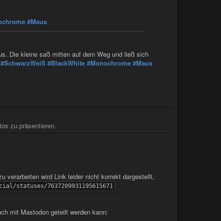
ochrome
#Maus
us. Die kleine saß mitten auf dem Weg und ließ sich
#SchwarzWeiß
#BlackWhite
#Monochrome
#Maus
tos zu präsentieren.
verarbeiten wird Link leider nicht korrekt dargestellt,
cial/statuses/7637209931195615671
auch mit Mastodon geteilt werden kann: