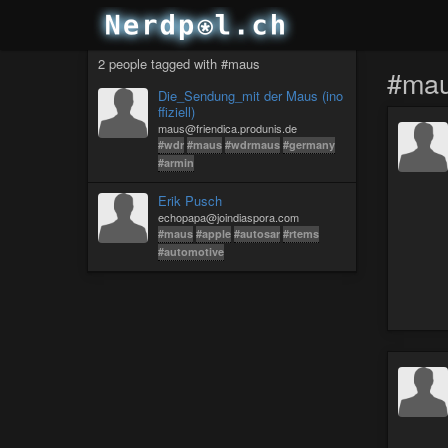
2 people tagged with #maus
#ma
Die_Sendung_mit der Maus (ino
ffiziell)
maus@friendica.produnis.de
#wdr
#maus
#wdrmaus
#germany
#armin
Erik Pusch
echopapa@joindiaspora.com
#maus
#apple
#autosar
#rtems
#automotive