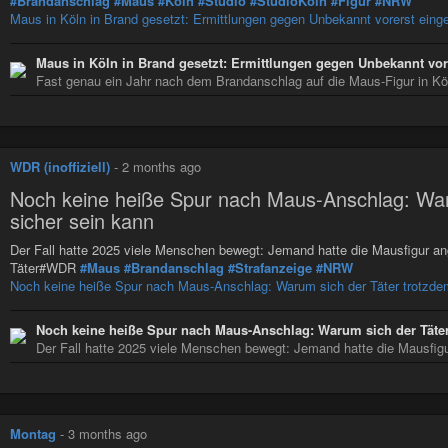
#Brandanschlag
#Maus
#Köln
#Studio
#StudioKöln
#Figur
#NRW
Maus in Köln in Brand gesetzt: Ermittlungen gegen Unbekannt vorerst einge
Maus in Köln in Brand gesetzt: Ermittlungen gegen Unbekannt vore
Fast genau ein Jahr nach dem Brandanschlag auf die Maus-Figur in Köln
WDR (inoffiziell)
-
2 months ago
Noch keine heiße Spur nach Maus-Anschlag: Waru
sicher sein kann
Der Fall hatte 2025 viele Menschen bewegt: Jemand hatte die Mausfigur an
Täter#WDR
#Maus
#Brandanschlag
#Strafanzeige
#NRW
Noch keine heiße Spur nach Maus-Anschlag: Warum sich der Täter trotzdem
Noch keine heiße Spur nach Maus-Anschlag: Warum sich der Täter 
Der Fall hatte 2025 viele Menschen bewegt: Jemand hatte die Mausfigu
Montag
-
3 months ago