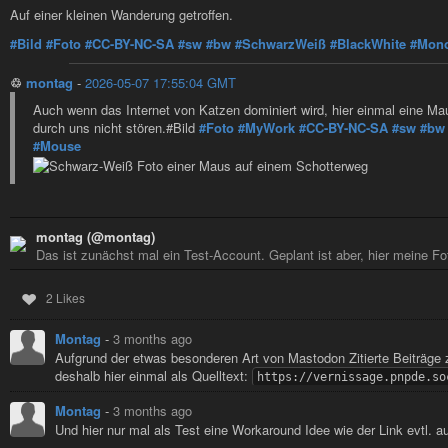
Auf einer kleinen Wanderung getroffen.
#Bild
#Foto
#CC-BY-NC-SA
#sw
#bw
#SchwarzWeiß
#BlackWhite
#Mon
♲
montag
-
2026-05-07 17:55:04 GMT
Auch wenn das Internet von Katzen dominiert wird, hier einmal eine Ma
durch uns nicht stören.#Bild
#Foto
#MyWork
#CC-BY-NC-SA
#sw
#bw
#Mouse
montag (@montag)
Das ist zunächst mal ein Test-Account. Geplant ist aber, hier meine Fo
2 Likes
Montag
-
3 months ago
Aufgrund der etwas besonderen Art von Mastodon Zitierte Beiträge zu 
deshalb hier einmal als Quelltext:
https://vernissage.pnpde.so
Montag
-
3 months ago
Und hier nur mal als Test eine Workaround Idee wie der Link evtl. 