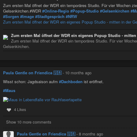
Zum ersten Mal öffnet der WDR ein temporäres Studio. Für vier Wochen zieh
Gelsenkirchen.#WDR
#Online-Regio
#Popup-Studio
#Gelsenkirchen
#M
#Sorgen
#Image
#Stadtgespräch
#NRW
Zum ersten Mal öffnet der WDR ein eigenes Popup Studio - mitten in der Ge
Zum ersten Mal öffnet der WDR ein eigenes Popup Studio - mitten 
Zum ersten Mal öffnet der WDR ein temporäres Studio. Für vier Wochen 
Gelsenkirchen.
Paula Gentle on Friendica 🇺🇦
-
10 months ago
Wisst schon: Jagdsaison aufm
#Dachboden
ist eröffnet.
#Maus
4 Likes
Show 10 more comments
Paula Gentle on Friendica 🇺🇦
-
8 months ago