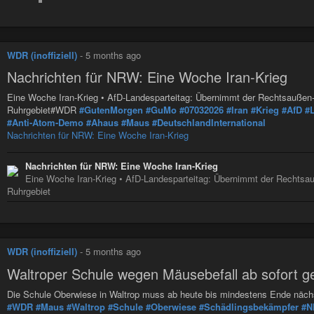
WDR (inoffiziell)
-
5 months ago
Nachrichten für NRW: Eine Woche Iran-Krieg
Eine Woche Iran-Krieg • AfD-Landesparteitag: Übernimmt der Rechtsaußen
Ruhrgebiet#WDR
#GutenMorgen
#GuMo
#07032026
#Iran
#Krieg
#AfD
#
#Anti-Atom-Demo
#Ahaus
#Maus
#DeutschlandInternational
Nachrichten für NRW: Eine Woche Iran-Krieg
Nachrichten für NRW: Eine Woche Iran-Krieg
Eine Woche Iran-Krieg • AfD-Landesparteitag: Übernimmt der Rechtsa
Ruhrgebiet
WDR (inoffiziell)
-
5 months ago
Waltroper Schule wegen Mäusebefall ab sofort g
Die Schule Oberwiese in Waltrop muss ab heute bis mindestens Ende nächs
#WDR
#Maus
#Waltrop
#Schule
#Oberwiese
#Schädlingsbekämpfer
#