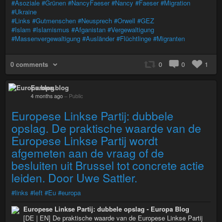
#Asoziale
#Grünen
#NancyFaeser
#Nancy
#Faeser
#Migration
#Ukraine
#Links
#Gutmenschen
#Neusprech
#Orwell
#GEZ
#Islam
#Islamismus
#Afganistan
#Vergewaltigung
#Massenvergewaltigung
#Ausländer
#Flüchtlinge
#Migranten
0 comments
0
0
1
Europa.blog
4 months ago
–
Public
Europese Linkse Partij: dubbele
opslag. De praktische waarde van de
Europese Linkse Partij wordt
afgemeten aan de vraag of de
besluiten uit Brussel tot concrete actie
leiden. Door Uwe Sattler.
#links
#left
#Eu
#europa
Europese Linkse Partij: dubbele opslag - Europa Blog
[DE | EN] De praktische waarde van de Europese Linkse Partij