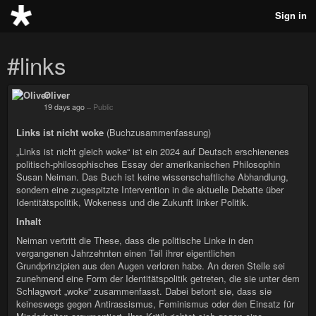
Sign in
#links
Oliver
19 days ago
–
Public
Links ist nicht woke
(Buchzusammenfassung)
„Links ist nicht gleich woke“ ist ein 2024 auf Deutsch erschienenes
politisch-philosophisches Essay der amerikanischen Philosophin
Susan Neiman. Das Buch ist keine wissenschaftliche Abhandlung,
sondern eine zugespitzte Intervention in die aktuelle Debatte über
Identitätspolitik, Wokeness und die Zukunft linker Politik.
Inhalt
Neiman vertritt die These, dass die politische Linke in den
vergangenen Jahrzehnten einen Teil ihrer eigentlichen
Grundprinzipien aus den Augen verloren habe. An deren Stelle sei
zunehmend eine Form der Identitätspolitik getreten, die sie unter dem
Schlagwort „woke“ zusammenfasst. Dabei betont sie, dass sie
keineswegs gegen Antirassismus, Feminismus oder den Einsatz für