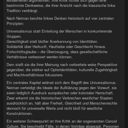
Minderheiten argumentiert. Ihre Kritik richtet sich gegen eine
bestimmte Denkweise, die ihrer Ansicht nach die klassische linke
Tradition verdrängt.
Nach Neiman beruhte linkes Denken historisch auf vier zentralen
Prinzipien:
Universalismus statt Einteilung der Menschen in konkurrierende
Gruppen.
Gerechtigkeit statt bloßer Anerkennung von Identitäten.
Solidarität über Herkunft, Hautfarbe oder Geschlecht hinaus.
Fortschrittsglaube – die Überzeugung, dass gesellschaftliche
Verhältnisse verbessert werden können.
Dem stellt sie die ihrer Meinung nach verbreitete woke Perspektive
gegenüber, die stärker auf Opferidentitäten, kulturelle Zugehörigkeit
und Machtverhältnisse fokussiere.
Ein zentrales Kapitel widmet sich dem Begriff des Universalismus.
Neiman verteidigt die Ideale der Aufklärung gegen den Vorwurf, sie
seien lediglich Ausdruck europäischer oder kolonialer Herrschaft.
Zwar erkennt sie die historischen Verbrechen westlicher Staaten
ausdrücklich an, hält aber Freiheit, Gleichheit und Menschenrechte
dennoch für universelle Werte und nicht bloß für westliche
Konstruktionen.
Ein weiterer Schwerpunkt ist ihre Kritik an der sogenannten Cancel
Culture. Sie beschreibt Fälle, in denen Vorträge abgesagt, Personen