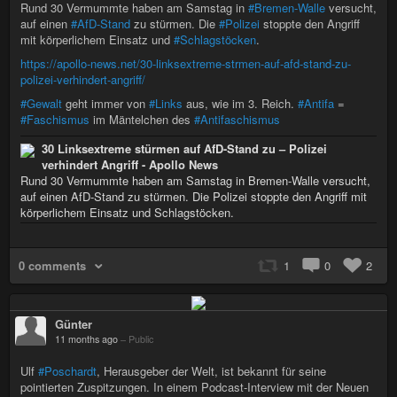
Rund 30 Vermummte haben am Samstag in
#Bremen-Walle
versucht,
auf einen
#AfD-Stand
zu stürmen. Die
#Polizei
stoppte den Angriff
mit körperlichem Einsatz und
#Schlagstöcken
.
https://apollo-news.net/30-linksextreme-strmen-auf-afd-stand-zu-
polizei-verhindert-angriff/
#Gewalt
geht immer von
#Links
aus, wie im 3. Reich.
#Antifa
=
#Faschismus
im Mäntelchen des
#Antifaschismus
30 Linksextreme stürmen auf AfD-Stand zu – Polizei
verhindert Angriff - Apollo News
Rund 30 Vermummte haben am Samstag in Bremen-Walle versucht,
auf einen AfD-Stand zu stürmen. Die Polizei stoppte den Angriff mit
körperlichem Einsatz und Schlagstöcken.
0 comments
1
0
2
Günter
11 months ago
–
Public
Ulf
#Poschardt
, Herausgeber der Welt, ist bekannt für seine
pointierten Zuspitzungen. In einem Podcast-Interview mit der Neuen