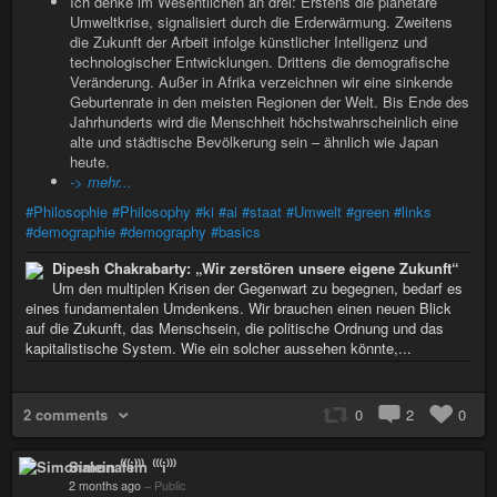
Ich denke im Wesentlichen an drei: Erstens die planetare
Umweltkrise, signalisiert durch die Erderwärmung. Zweitens
die Zukunft der Arbeit infolge künstlicher Intelligenz und
technologischer Entwicklungen. Drittens die demografische
Veränderung. Außer in Afrika verzeichnen wir eine sinkende
Geburtenrate in den meisten Regionen der Welt. Bis Ende des
Jahrhunderts wird die Menschheit höchstwahrscheinlich eine
alte und städtische Bevölkerung sein – ähnlich wie Japan
heute.
-> mehr...
#Philosophie
#Philosophy
#ki
#ai
#staat
#Umwelt
#green
#links
#demographie
#demography
#basics
Dipesh Chakrabarty: „Wir zerstören unsere eigene Zukunft“
Um den multiplen Krisen der Gegenwart zu begegnen, bedarf es
eines fundamentalen Umdenkens. Wir brauchen einen neuen Blick
auf die Zukunft, das Menschsein, die politische Ordnung und das
kapitalistische System. Wie ein solcher aussehen könnte,...
2 comments
0
2
0
Simonalein ⁽⁽⁽i⁾⁾⁾
2 months ago
–
Public