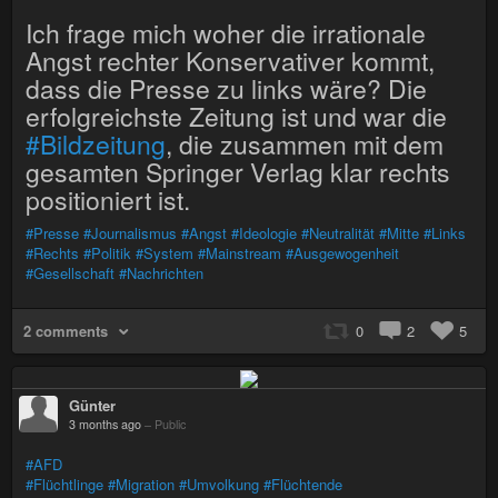
Ich frage mich woher die irrationale
Angst rechter Konservativer kommt,
dass die Presse zu links wäre? Die
erfolgreichste Zeitung ist und war die
#Bildzeitung
, die zusammen mit dem
gesamten Springer Verlag klar rechts
positioniert ist.
#Presse
#Journalismus
#Angst
#Ideologie
#Neutralität
#Mitte
#Links
#Rechts
#Politik
#System
#Mainstream
#Ausgewogenheit
#Gesellschaft
#Nachrichten
2 comments
0
2
5
Günter
3 months ago
–
Public
#AFD
#Flüchtlinge
#Migration
#Umvolkung
#Flüchtende