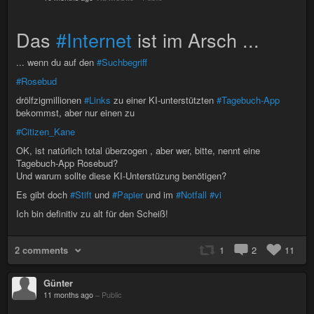
Das
#Internet
ist im Arsch ...
... wenn du auf den
#Suchbegriff
#Rosebud
drölfzigmillionen
#Links
zu einer KI-unterstützten
#Tagebuch-App
bekommst, aber nur einen zu
#Citizen_Kane
OK, ist natürlich total überzogen , aber wer, bitte, nennt eine
Tagebuch-App Rosebud?
Und warum sollte diese KI-Unterstüzung benötigen?
Es gibt doch
#Stift
und
#Papier
und im
#Notfall
#vi
Ich bin definitiv zu alt für den Scheiß!
2 comments
1
2
11
Günter
11 months ago
–
Public