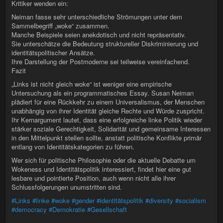
Kritiker wenden ein:
Neiman fasse sehr unterschiedliche Strömungen unter dem
Sammelbegriff „woke“ zusammen.
Manche Beispiele seien anekdotisch und nicht repräsentativ.
Sie unterschätze die Bedeutung struktureller Diskriminierung und
identitätspolitischer Ansätze.
Ihre Darstellung der Postmoderne sei teilweise vereinfachend.
Fazit
„Links ist nicht gleich woke“ ist weniger eine empirische
Untersuchung als ein programmatisches Essay. Susan Neiman
plädiert für eine Rückkehr zu einem Universalismus, der Menschen
unabhängig von ihrer Identität gleiche Rechte und Würde zuspricht.
Ihr Kernargument lautet, dass eine erfolgreiche linke Politik wieder
stärker soziale Gerechtigkeit, Solidarität und gemeinsame Interessen
in den Mittelpunkt stellen sollte, anstatt politische Konflikte primär
entlang von Identitätskategorien zu führen.
Wer sich für politische Philosophie oder die aktuelle Debatte um
Wokeness und Identitätspolitik interessiert, findet hier eine gut
lesbare und pointierte Position, auch wenn nicht alle ihrer
Schlussfolgerungen unumstritten sind.
#Links
#linke
#woke
#gender
#identitätspolitik
#diversity
#socialism
#democracy
#Demokratie
#Gesellschaft