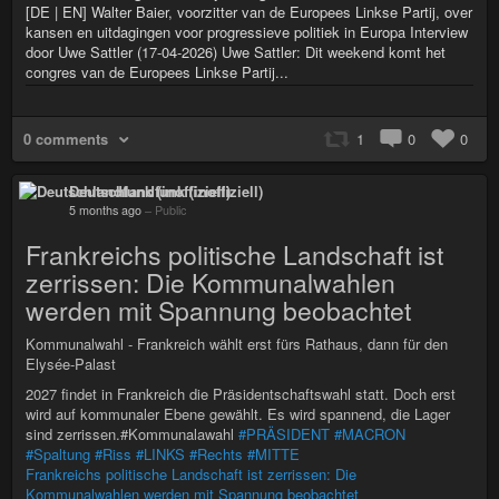
[DE | EN] Walter Baier, voorzitter van de Europees Linkse Partij, over
kansen en uitdagingen voor progressieve politiek in Europa Interview
door Uwe Sattler (17-04-2026) Uwe Sattler: Dit weekend komt het
congres van de Europees Linkse Partij...
0 comments
1
0
0
Deutschlandfunk (inoffiziell)
5 months ago
–
Public
Frankreichs politische Landschaft ist
zerrissen: Die Kommunalwahlen
werden mit Spannung beobachtet
Kommunalwahl - Frankreich wählt erst fürs Rathaus, dann für den
Elysée-Palast
2027 findet in Frankreich die Präsidentschaftswahl statt. Doch erst
wird auf kommunaler Ebene gewählt. Es wird spannend, die Lager
sind zerrissen.#Kommunalawahl
#PRÄSIDENT
#MACRON
#Spaltung
#Riss
#LINKS
#Rechts
#MITTE
Frankreichs politische Landschaft ist zerrissen: Die
Kommunalwahlen werden mit Spannung beobachtet