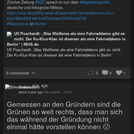
Zürcher Zeitung
#NZZ
sprach er nun über
#Migrationspolitik
,
deutsche und linksgrüne Milieus.
https://nius.de/politik/news/ulf-poschardt-fahrraddemo-ku-klux-
klan/d4dc5fb5-a810-447a-b0e4-d1556c244709
#Rassismus
ist
#Links
Ulf Poschardt: „Was Weißeres als eine Fahrraddemo gibt es
nicht. Der Ku-Klux-Klan ist diverser als eine Fahrraddemo in
Berlin“ | NIUS.de
Ulf Poschardt: „Was Weißeres als eine Fahrraddemo gibt es nicht.
Der Ku-Klux-Klan ist diverser als eine Fahrraddemo in Berlin“
0 comments
0
0
1
Simonalein ⁽⁽⁽i⁾⁾⁾
about a year ago
Via mobile
–
Public
Gemessen an den Gründern sind die
Grünen so weit rechts, dass man sich
das während der Gründung nicht
einmal hätte vorstellen können 🤢