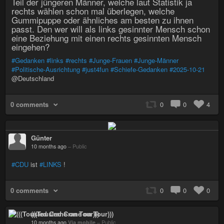
Teil der jüngeren Männer, welche laut Statistik ja
rechts wählen schon mal überlegen, welche
Gummipuppe oder ähnliches am besten zu ihnen
passt. Den wer will als links gesinnter Mensch schon
eine Beziehung mit einen rechts gesinnten Mensch
eingehen?
#Gedanken
#links
#rechts
#Junge-Frauen
#Junge-Männer
#Politische-Ausrichtung
#just4fun
#Schiefe-Gedanken
#2025-10-21
@Deutschland
0 comments
0
0
4
Günter
10 months ago
–
Public
#CDU
ist
#LINKS
!
0 comments
0
0
0
(((Tousled Crane on Tour)))
10 months ago
Via mobile
–
Public