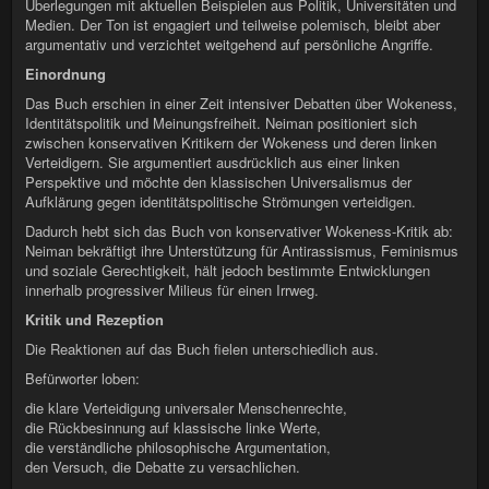
Überlegungen mit aktuellen Beispielen aus Politik, Universitäten und
Medien. Der Ton ist engagiert und teilweise polemisch, bleibt aber
argumentativ und verzichtet weitgehend auf persönliche Angriffe.
Einordnung
Das Buch erschien in einer Zeit intensiver Debatten über Wokeness,
Identitätspolitik und Meinungsfreiheit. Neiman positioniert sich
zwischen konservativen Kritikern der Wokeness und deren linken
Verteidigern. Sie argumentiert ausdrücklich aus einer linken
Perspektive und möchte den klassischen Universalismus der
Aufklärung gegen identitätspolitische Strömungen verteidigen.
Dadurch hebt sich das Buch von konservativer Wokeness-Kritik ab:
Neiman bekräftigt ihre Unterstützung für Antirassismus, Feminismus
und soziale Gerechtigkeit, hält jedoch bestimmte Entwicklungen
innerhalb progressiver Milieus für einen Irrweg.
Kritik und Rezeption
Die Reaktionen auf das Buch fielen unterschiedlich aus.
Befürworter loben:
die klare Verteidigung universaler Menschenrechte,
die Rückbesinnung auf klassische linke Werte,
die verständliche philosophische Argumentation,
den Versuch, die Debatte zu versachlichen.