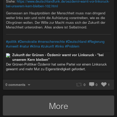
Siehe:
https://www.deutschlandfunk.de/oezdemir-warnt-vor-linksruck-
bei-unserem-kern-bleiben-102.html
Gemessen am Hauptproblem der Menschheit muss man dringend
weiter links sein und nicht die Aufrüstung vorantreiben, wie es die
Olivgrünen wollen. Der Wille zur Macht muss sich der Zukunft der
Menschheit unterordnen. Alles andere ist Selbstmord.
#politik
#Demokratie
#menschenrechte
#Deutschland
#Regierung
#umwelt
#natur
#klima
#zukunft
#links
#Problem
Zukunft der Grünen - Özdemir warnt vor Linksruck - "bei
unserem Kern bleiben"
Der Grünen-Politiker Özdemir hat seine Partei vor einem Linksruck
gewarnt und mehr Mut zu Eigenständigkeit gefordert.
0 comments
0
0
1
More