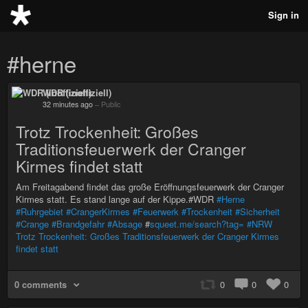
Sign in
#herne
WDR (inoffiziell)
32 minutes ago
–
Public
Trotz Trockenheit: Großes
Traditionsfeuerwerk der Cranger
Kirmes findet statt
Am Freitagabend findet das große Eröffnungsfeuerwerk der Cranger
Kirmes statt. Es stand lange auf der Kippe.#WDR
#Herne
#Ruhrgebiet
#CrangerKirmes
#Feuerwerk
#Trockenheit
#Sicherheit
#Crange
#Brandgefahr
#Absage
#
squeet.me/search?tag=
#NRW
Trotz Trockenheit: Großes Traditionsfeuerwerk der Cranger Kirmes
findet statt
0 comments
0
0
0