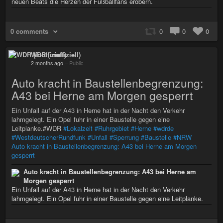
neuen Beats die Herzen der Fußballfans erobern.
0 comments
0
0
0
WDR (inoffiziell)
2 months ago
–
Public
Auto kracht in Baustellenbegrenzung:
A43 bei Herne am Morgen gesperrt
Ein Unfall auf der A43 in Herne hat in der Nacht den Verkehr
lahmgelegt. Ein Opel fuhr in einer Baustelle gegen eine
Leitplanke.#WDR
#Lokalzeit
#Ruhrgebiet
#Herne
#wdrde
#WestdeutscherRundfunk
#Unfall
#Sperrung
#Baustelle
#NRW
Auto kracht in Baustellenbegrenzung: A43 bei Herne am Morgen
gesperrt
Auto kracht in Baustellenbegrenzung: A43 bei Herne am
Morgen gesperrt
Ein Unfall auf der A43 in Herne hat in der Nacht den Verkehr
lahmgelegt. Ein Opel fuhr in einer Baustelle gegen eine Leitplanke.