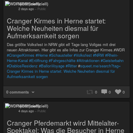
WDR (inoffiziell)
2 days ago
–
Public
Cranger Kirmes in Herne startet:
Welche Neuheiten diesmal für
Aufmerksamkeit sorgen
Das größte Volksfest in NRW gibt elf Tage lang Vollgas mit drei
neuen Attraktionen. Hier gibt es alle Infos zur Cranger Kirmes.#WDR
#CrangerKirmes
#Herne
#Schausteller
#Volksfest
#NRW
#Rhein-
Herne-Kanal
#Eröffnung
#Fahrgeschäfte
#Attraktionen
#Geisterbahn
#DiablosResidenz
#BallonVoyage
#Ritter
#
squeet.me/search?tag=
Cranger Kirmes in Herne startet: Welche Neuheiten diesmal für
Aufmerksamkeit sorgen
0 comments
0
0
0
WDR (inoffiziell)
4 days ago
–
Public
Cranger Pferdemarkt wird Mittelalter-
Spektakel: Was die Besucher in Herne