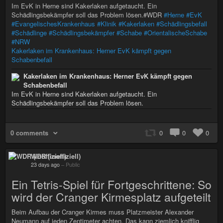
Im EvK in Herne sind Kakerlaken aufgetaucht. Ein
Schädlingsbekämpfer soll das Problem lösen.#WDR
#Herne
#EvK
#EvangelischesKrankenhaus
#Klinik
#Kakerlaken
#Schädlingsbefall
#Schädlinge
#Schädlingsbekämpfer
#Schabe
#OrientalischeSchabe
#NRW
Kakerlaken im Krankenhaus: Herner EvK kämpft gegen
Schabenbefall
Kakerlaken im Krankenhaus: Herner EvK kämpft gegen
Schabenbefall
Im EvK in Herne sind Kakerlaken aufgetaucht. Ein
Schädlingsbekämpfer soll das Problem lösen.
0 comments
0
0
0
WDR (inoffiziell)
23 days ago
–
Public
Ein Tetris-Spiel für Fortgeschrittene: So
wird der Cranger Kirmesplatz aufgeteilt
Beim Aufbau der Cranger Kirmes muss Platzmeister Alexander
Neumann auf jeden Zentimeter achten. Das kann ziemlich knifflig