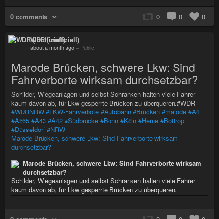
0 comments
0
0
0
WDR (inoffiziell)
about a month ago
–
Public
Marode Brücken, schwere Lkw: Sind
Fahrverborte wirksam durchsetzbar?
Schilder, Wiegeanlagen und selbst Schranken halten viele Fahrer
kaum davon ab, für Lkw gesperrte Brücken zu überqueren.#WDR
#WDRNRW
#LKW-Fahrverbote
#Autobahn
#Brücken
#marode
#A4
#A565
#A43
#A42
#Südbrücke
#Bonn
#Köln
#Herne
#Bottrop
#Düsseldorf
#NRW
Marode Brücken, schwere Lkw: Sind Fahrverborte wirksam
durchsetzbar?
Marode Brücken, schwere Lkw: Sind Fahrverborte wirksam
durchsetzbar?
Schilder, Wiegeanlagen und selbst Schranken halten viele Fahrer
kaum davon ab, für Lkw gesperrte Brücken zu überqueren.
0 comments
0
0
0