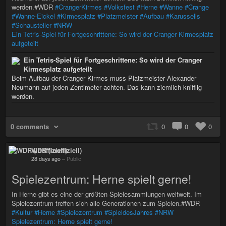
werden.#WDR
#CrangerKirmes
#Volksfest
#Herne
#Wanne
#Crange
#Wanne-Eickel
#Kirmesplatz
#Platzmeister
#Aufbau
#Karussells
#Schausteller
#NRW
Ein Tetris-Spiel für Fortgeschrittene: So wird der Cranger Kirmesplatz
aufgeteilt
Ein Tetris-Spiel für Fortgeschrittene: So wird der Cranger
Kirmesplatz aufgeteilt
Beim Aufbau der Cranger Kirmes muss Platzmeister Alexander
Neumann auf jeden Zentimeter achten. Das kann ziemlich knifflig
werden.
0 comments
0
0
0
WDR (inoffiziell)
28 days ago
–
Public
Spielezentrum: Herne spielt gerne!
In Herne gibt es eine der größten Spielesammlungen weltweit. Im
Spielezentrum treffen sich alle Generationen zum Spielen.#WDR
#Kultur
#Herne
#Spielezentrum
#SpieldesJahres
#NRW
Spielezentrum: Herne spielt gerne!