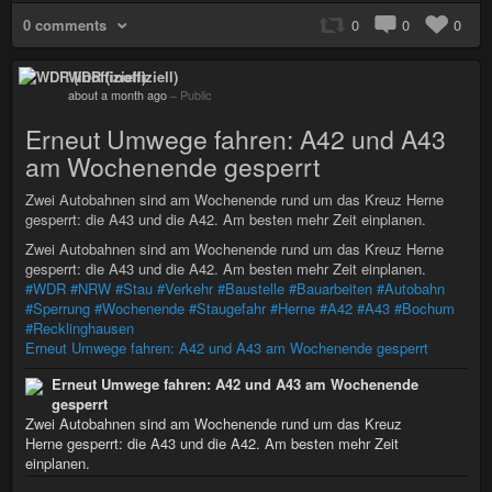
0 comments
0
0
0
WDR (inoffiziell)
about a month ago
–
Public
Erneut Umwege fahren: A42 und A43
am Wochenende gesperrt
Zwei Autobahnen sind am Wochenende rund um das Kreuz Herne
gesperrt: die A43 und die A42. Am besten mehr Zeit einplanen.
Zwei Autobahnen sind am Wochenende rund um das Kreuz Herne
gesperrt: die A43 und die A42. Am besten mehr Zeit einplanen.
#WDR
#NRW
#Stau
#Verkehr
#Baustelle
#Bauarbeiten
#Autobahn
#Sperrung
#Wochenende
#Staugefahr
#Herne
#A42
#A43
#Bochum
#Recklinghausen
Erneut Umwege fahren: A42 und A43 am Wochenende gesperrt
Erneut Umwege fahren: A42 und A43 am Wochenende
gesperrt
Zwei Autobahnen sind am Wochenende rund um das Kreuz
Herne gesperrt: die A43 und die A42. Am besten mehr Zeit
einplanen.