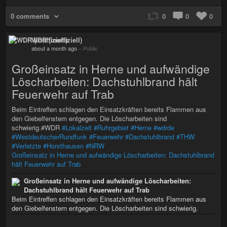
0 comments
0
0
0
WDR (inoffiziell)
about a month ago
–
Public
Großeinsatz in Herne und aufwändige
Löscharbeiten: Dachstuhlbrand hält
Feuerwehr auf Trab
Beim Eintreffen schlagen den Einsatzkräften bereits Flammen aus
den Giebelfenstern entgegen. Die Löscharbeiten sind
schwierig.#WDR
#Lokalzeit
#Ruhrgebiet
#Herne
#wdrde
#WestdeutscherRundfunk
#Feuerwehr
#Dachstuhlbrand
#THW
#Verletzte
#Horsthausen
#NRW
Großeinsatz in Herne und aufwändige Löscharbeiten: Dachstuhlbrand
hält Feuerwehr auf Trab
Großeinsatz in Herne und aufwändige Löscharbeiten:
Dachstuhlbrand hält Feuerwehr auf Trab
Beim Eintreffen schlagen den Einsatzkräften bereits Flammen aus
den Giebelfenstern entgegen. Die Löscharbeiten sind schwierig.