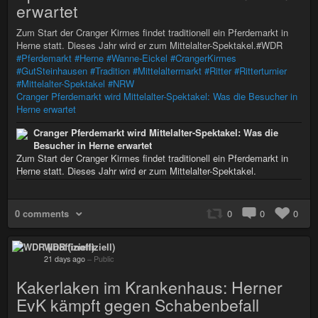
erwartet
Zum Start der Cranger Kirmes findet traditionell ein Pferdemarkt in
Herne statt. Dieses Jahr wird er zum Mittelalter-Spektakel.#WDR
#Pferdemarkt
#Herne
#Wanne-Eickel
#CrangerKirmes
#GutSteinhausen
#Tradition
#Mittelaltermarkt
#Ritter
#Ritterturnier
#Mittelalter-Spektakel
#NRW
Cranger Pferdemarkt wird Mittelalter-Spektakel: Was die Besucher in
Herne erwartet
Cranger Pferdemarkt wird Mittelalter-Spektakel: Was die
Besucher in Herne erwartet
Zum Start der Cranger Kirmes findet traditionell ein Pferdemarkt in
Herne statt. Dieses Jahr wird er zum Mittelalter-Spektakel.
0 comments
0
0
0
WDR (inoffiziell)
21 days ago
–
Public
Kakerlaken im Krankenhaus: Herner
EvK kämpft gegen Schabenbefall