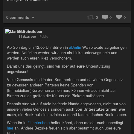
0 comments
0
0
0
Martin Bober
11 days ago
–
Public
Ab Sonntag um 12:00 Uhr dürfen in
#Berlin
Wahlplakate aufgehangen
werden. Natürlich werden wir auch als Linke unterwegs sein und
werden auch euren Kiez verschönern.
Damit uns das gelingt, sind wir aber auf
eure
Unterstützung
angewiesen!
Viele Genossis sind in den Sommerferien und da wir im Gegensatz
zu gewissen anderen Parteien keine Spenden von
(Immobiolien-)Konzernen annehmen, können wir auch nicht auf
Firmen zurück greifen die für uns die Plakate aufhängen.
Deshalb sind wir auf viele helfende Hände angewiesen, nicht nur von
unseren vielen Genossis sondern auch
von Unterstützer:innen wie
euch
, die Bock auf ein soziales und anti-faschistisches Berlin haben.
Wenn ihr in
#Lichtenberg
helfen könnt, dann meldet euch unbedingt
hier
an. Andere Bezirke freuen sich aber bestimmt auch über eure
Hilfe.