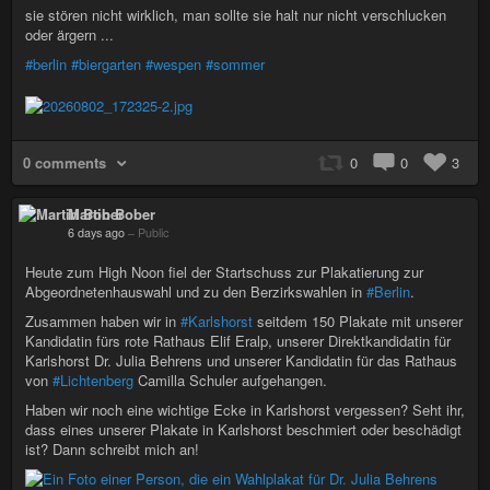
sie stören nicht wirklich, man sollte sie halt nur nicht verschlucken
oder ärgern ...
#berlin
#biergarten
#wespen
#sommer
0 comments
0
0
3
Martin Bober
6 days ago
–
Public
Heute zum High Noon fiel der Startschuss zur Plakatierung zur
Abgeordnetenhauswahl und zu den Berzirkswahlen in
#Berlin
.
Zusammen haben wir in
#Karlshorst
seitdem 150 Plakate mit unserer
Kandidatin fürs rote Rathaus Elif Eralp, unserer Direktkandidatin für
Karlshorst Dr. Julia Behrens und unserer Kandidatin für das Rathaus
von
#Lichtenberg
Camilla Schuler aufgehangen.
Haben wir noch eine wichtige Ecke in Karlshorst vergessen? Seht ihr,
dass eines unserer Plakate in Karlshorst beschmiert oder beschädigt
ist? Dann schreibt mich an!