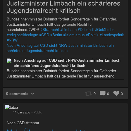
Justizminister Limbach ein schärferes
Jugendstrafrecht kritisch
Bundesinnenminister Dobrindt fordert Sonderregeln für Gefährder.
Justizminister Limbach hält das geltende Recht für
ausreichend.#WDR
#Strafrecht
#Limbach
#Dobrindt
#Gefährder
#religiöseIdeologie
#CSD
#Berlin
#Islamismus
#Politik
#Landespolitik
#NRW
Nach Anschlag auf CSD sieht NRW-Justizminister Limbach ein
schärferes Jugendstrafrecht kritisch
Nach Anschlag auf CSD sieht NRW-Justizminister Limbach
ein schärferes Jugendstrafrecht kritisch
Bundesinnenminister Dobrindt fordert Sonderregeln für Gefährder.
Justizminister Limbach hält das geltende Recht für ausreichend.
0 comments
0
0
0
taz
11 days ago
–
Public
Nach CSD-Attentat