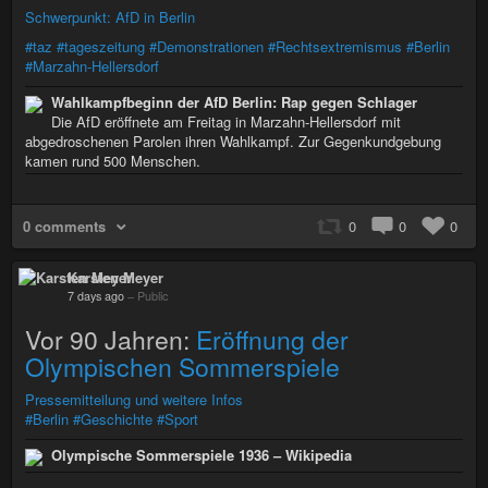
Schwerpunkt: AfD in Berlin
#taz
#tageszeitung
#Demonstrationen
#Rechtsextremismus
#Berlin
#Marzahn-Hellersdorf
Wahlkampfbeginn der AfD Berlin: Rap gegen Schlager
Die AfD eröffnete am Freitag in Marzahn-Hellersdorf mit
abgedroschenen Parolen ihren Wahlkampf. Zur Gegenkundgebung
kamen rund 500 Menschen.
0 comments
0
0
0
Karsten Meyer
7 days ago
–
Public
Vor 90 Jahren:
Eröffnung der
Olympischen Sommerspiele
Pressemitteilung und weitere Infos
#Berlin
#Geschichte
#Sport
Olympische Sommerspiele 1936 – Wikipedia