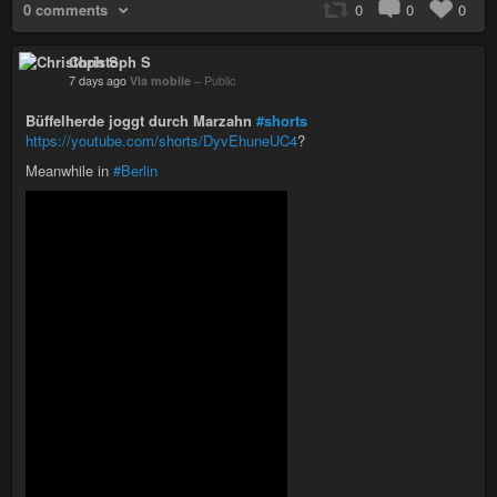
0 comments
0
0
0
Christoph S
7 days ago
Via mobile
–
Public
Büffelherde joggt durch Marzahn
#shorts
https://youtube.com/shorts/DyvEhuneUC4
?
Meanwhile in
#Berlin