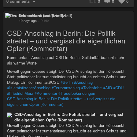
0 comments
0
0
0
Deutschlandfunk (inoffiziell)
10 days ago
–
Public
CSD-Anschlag in Berlin: Die Politik
streitet – und vergisst die eigentlichen
Opfer (Kommentar)
Kommentar - Anschlag auf CSD in Berlin: Solidarität braucht mehr
als warme Worte
Gewalt gegen Queere steigt: Der CSD-Anschlag ist der Höhepunkt.
Statt politischer Instrumentalisierung braucht es echten Schutz und
Dialog. Ein Kommentar.#CSD
#Berlin
#Anschlag
#IslamistischerAnschlag
#Terroranschlag
#Todesfahrt
#AfD
#CDU
#FriedrichMerz
#Kommentar
#Trauerbekundungen
CSD-Anschlag in Berlin: Die Politik streitet – und vergisst die
eigentlichen Opfer (Kommentar)
CSD-Anschlag in Berlin: Die Politik streitet – und vergisst
die eigentlichen Opfer (Kommentar)
Gewalt gegen Queere steigt: Der CSD-Anschlag ist der Höhepunkt.
Statt politischer Instrumentalisierung braucht es echten Schutz und
Dialog. Ein Kommentar.