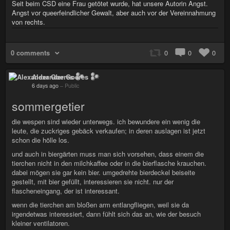
Seit beim CSD eine Frau getötet wurde, hat unsere Autorin Angst.
Angst vor queerfeindlicher Gewalt, aber auch vor der Vereinnahmung
von rechts.
0 comments
0
0
0
Alexander Goeres 𒀯
6 days ago
–
Public
sommergetier
die wespen sind wieder unterwegs. ich bewundere ein wenig die
leute, die zuckriges gebäck verkaufen; in deren auslagen ist jetzt
schon die hölle los.
und auch in biergärten muss man sich vorsehen, dass einem die
tierchen nicht in den milchkaffee oder in die bierflasche krauchen.
dabei mögen sie gar kein bier. umgedrehte bierdeckel beiseite
gestellt, mit bier gefüllt, interessieren sie nicht. nur der
flascheneingang, der ist interessant.
wenn die tierchen am bloßen arm entlangfliegen, weil sie da
irgendetwas interessiert, dann fühlt sich das an, wie der besuch
kleiner ventilatoren.