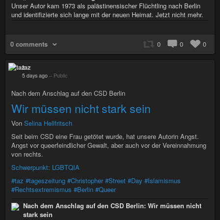
Unser Autor kam 1973 als palästinensischer Flüchtling nach Berlin
und identifizierte sich lange mit der neuen Heimat. Jetzt nicht mehr.
0 comments
0
0
0
taz
5 days ago
–
Public
Nach dem Anschlag auf den CSD Berlin
Wir müssen nicht stark sein
Von
Selina Hellfritsch
Seit beim CSD eine Frau getötet wurde, hat unsere Autorin Angst.
Angst vor queerfeindlicher Gewalt, aber auch vor der Vereinnahmung
von rechts.
Schwerpunkt: LGBTQIA
#taz
#tageszeitung
#Christopher
#Street
#Day
#Islamismus
#Rechtsextremismus
#Berlin
#Queer
Nach dem Anschlag auf den CSD Berlin: Wir müssen nicht
stark sein