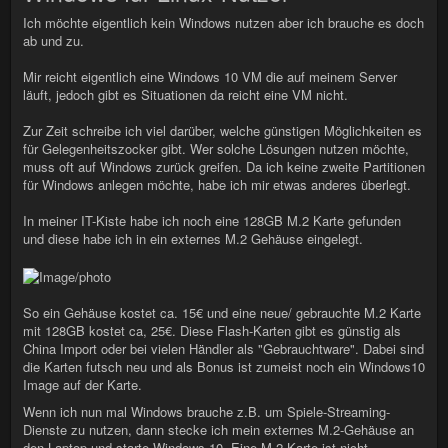
Ich möchte eigentlich kein Windows nutzen aber ich brauche es doch
ab und zu.
Mir reicht eigentlich eine Windows 10 VM die auf meinem Server
läuft, jedoch gibt es Situationen da reicht eine VM nicht.
Zur Zeit schreibe ich viel darüber, welche günstigen Möglichkeiten es
für Gelegenheitszocker gibt. Wer solche Lösungen nutzen möchte,
muss oft auf Windows zurück greifen. Da ich keine zweite Partitionen
für Windows anlegen möchte, habe ich mir etwas anderes überlegt.
In meiner IT-Kiste habe ich noch eine 128GB M.2 Karte gefunden
und diese habe ich in ein externes M.2 Gehäuse eingelegt.
So ein Gehäuse kostet ca. 15€ und eine neue/ gebrauchte M.2 Karte
mit 128GB kostet ca, 25€. Diese Flash-Karten gibt es günstig als
China Import oder bei vielen Händler als "Gebrauchtware". Dabei sind
die Karten futsch neu und als Bonus ist zumeist noch ein Windows10
Image auf der Karte.
Wenn ich nun mal Windows brauche z.B. um Spiele-Streaming-
Dienste zu nutzen, dann stecke ich mein externes M.2-Gehäuse an
den Laptop und starte Windows 10. Eine M.2 Karte ist nicht