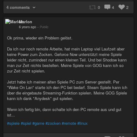
4 comments
0
4
2
Marlon
6 years ago
–
Public
Ok prima, wieder ein Problem gelöst.
Da ich nur noch remote Arbeite, hat mein Laptop viel Laufzeit aber
keine Power zum Zocken. Geforce Now unterstützt meine Spiele
leider nicht, zumindest nur einen kleinen Teil. Und bei Shodow kann
man zur Zeit nichts bestellen. Meine Spiele von GOG kann ich so
zur Zeit nicht spielen.
Jetzt habe ich meinen alten Spiele PC zum Server gestellt. Per
"Wake On Lan" starte ich den PC bei bedarf. Steam Spiele kann ich
über die eingebaute Streaming-Funktion spielen. Meine GOG Spiele
kann ich dank "Anydesk" gut spielen.
Wenn ich fertig bin, dann schalte ich den PC remote aus und gut
ist...
#spiele
#spiel
#game
#zocken
#remote
#linux