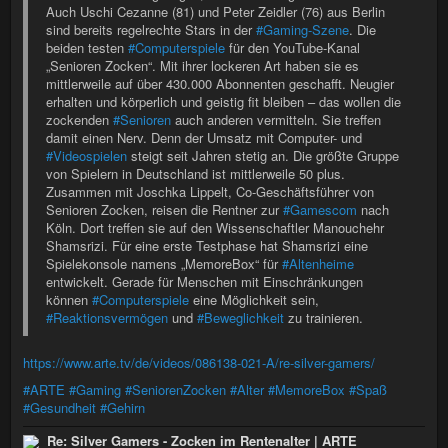
Auch Uschi Cezanne (81) und Peter Zeidler (76) aus Berlin
sind bereits regelrechte Stars in der
#Gaming-Szene
. Die
beiden testen
#Computerspiele
für den YouTube-Kanal
„Senioren Zocken“. Mit ihrer lockeren Art haben sie es
mittlerweile auf über 430.000 Abonnenten geschafft. Neugier
erhalten und körperlich und geistig fit bleiben – das wollen die
zockenden
#Senioren
auch anderen vermitteln. Sie treffen
damit einen Nerv. Denn der Umsatz mit Computer- und
#Videospielen
steigt seit Jahren stetig an. Die größte Gruppe
von Spielern in Deutschland ist mittlerweile 50 plus.
Zusammen mit Joschka Lippelt, Co-Geschäftsführer von
Senioren Zocken, reisen die Rentner zur
#Gamescom
nach
Köln. Dort treffen sie auf den Wissenschaftler Manouchehr
Shamsrizi. Für eine erste Testphase hat Shamsrizi eine
Spielekonsole namens „MemoreBox“ für
#Altenheime
entwickelt. Gerade für Menschen mit Einschränkungen
können
#Computerspiele
eine Möglichkeit sein,
#Reaktionsvermögen
und
#Beweglichkeit
zu trainieren.
https://www.arte.tv/de/videos/086138-021-A/re-silver-gamers/
#ARTE
#Gaming
#SeniorenZocken
#Alter
#MemoreBox
#Spaß
#Gesundheit
#Gehirn
Re: Silver Gamers - Zocken im Rentenalter | ARTE