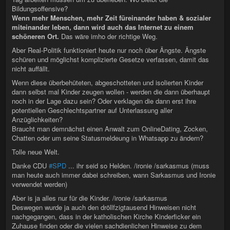
Bildungsoffensive?
Wenn mehr Menschen, mehr Zeit füreinander haben & sozialer
miteinander leben, dann wird auch das Internet zu einem
schöneren Ort.
Das wäre imho der richtige Weg.
Aber Real-Politik funktioniert heute nur noch über Ängste. Ängste
schüren und möglichst komplizierte Gesetze verfassen, damit das
nicht auffällt.
Wenn diese überbehüteten, abgeschotteten und isolierten Kinder
dann selbst mal Kinder zeugen wollen - werden die dann überhaupt
noch in der Lage dazu sein? Oder verklagen die dann erst ihre
potentiellen Geschlechtspartner auf Unterlassung aller
Anzüglichkeiten?
Braucht man demnächst einen Anwalt zum OnlineDating, Zocken,
Chatten oder um seine Statusmeldeung in Whatsapp zu ändern?
Tolle neue Welt.
Danke CDU
#SPD
... ihr seid so Helden. /ironie /sarkasmus (muss
man heute auch immer dabei schreiben, wann Sarkasmus und Ironie
verwendet werden)
Aber is ja alles nur für die Kinder. /ironie /sarkasmus
Deswegen wurde ja auch den dröllfzigtausend Hinweisen nicht
nachgegangen, dass in der katholischen Kirche Kinderficker ein
Zuhause finden oder die vielen sachdienlichen Hinweise zu dem