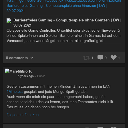
#GamingohneGrenzen
#Quadstick
#XboxAdaptiveController
#Zocken
Barrierefreies Gaming - Computerspiele ohne Grenzen | DW |
30.07.2021
Barrierefreies Gaming - Computerspiele ohne Grenzen | DW |
30.07.2021
Ob spezielle Game Controller, Untertitel oder akustische Hinweise für
blinde Spielerinnen und Spieler: Barrierefreiheit in Games ist auf dem
Vormarsch, auch wenn längst noch nicht alles großartig ist.
0 comments
1
0
1
Mario P.
5 years ago
–
Public
Gestern zusammen mit meinen Kindern 2h zusammen im LAN
#Minetest
gespielt und jede Menge Spaß gehabt.
Auch wenn die mich ein paar mal umgebracht haben, gehört
anscheinend dazu das zu lernen, das man Teammates nicht killt.
Das muss ich denen noch bei bringen
#papasein
#zocken