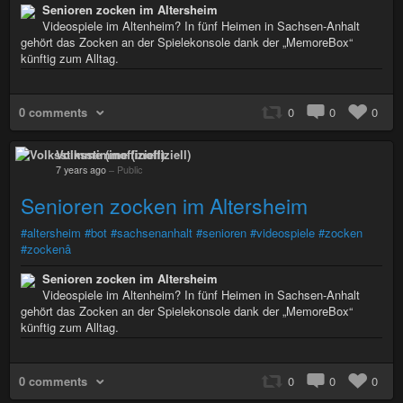
Senioren zocken im Altersheim
Videospiele im Altenheim? In fünf Heimen in Sachsen-Anhalt
gehört das Zocken an der Spielekonsole dank der „MemoreBox“
künftig zum Alltag.
0 comments
0
0
0
Volksstimme (inoffiziell)
7 years ago
–
Public
Senioren zocken im Altersheim
#altersheim
#bot
#sachsenanhalt
#senioren
#videospiele
#zocken
#zockenâ
Senioren zocken im Altersheim
Videospiele im Altenheim? In fünf Heimen in Sachsen-Anhalt
gehört das Zocken an der Spielekonsole dank der „MemoreBox“
künftig zum Alltag.
0 comments
0
0
0