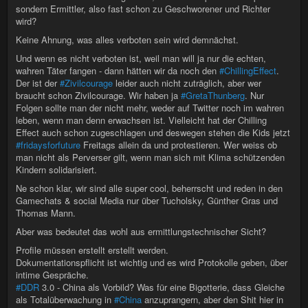
sondern Ermittler, also fast schon zu Geschworener und Richter
wird?
Keine Ahnung, was alles verboten sein wird demnächst.
Und wenn es nicht verboten ist, weil man will ja nur die echten,
wahren Täter fangen - dann hätten wir da noch den
#ChillingEffect
.
Der ist der
#Zivilcourage
leider auch nicht zuträglich, aber wer
braucht schon Zivilcourage. Wir haben ja
#GretaThunberg
. Nur
Folgen sollte man der nicht mehr, weder auf Twitter noch im wahren
leben, wenn man denn erwachsen ist. Vielleicht hat der Chilling
Effect auch schon zugeschlagen und deswegen stehen die Kids jetzt
#fridaysforfuture
Freitags allein da und protestieren. Wer weiss ob
man nicht als Perverser gilt, wenn man sich mit Klima schützenden
Kindern solidarisiert.
Ne schon klar, wir sind alle super cool, beherrscht und reden in den
Gamechats & social Media nur über Tucholsky, Günther Gras und
Thomas Mann.
Aber was bedeutet das wohl aus ermittlungstechnischer Sicht?
Profile müssen erstellt erstellt werden.
Dokumentationspflicht ist wichtig und es wird Protokolle geben, über
intime Gespräche.
#DDR
3.0 - China als Vorbild? Was für eine Bigotterie, dass Gleiche
als Totalüberwachung in
#China
anzuprangern, aber den Shit hier in