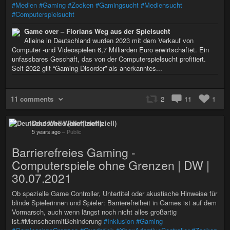
#Medien
#Gaming
#Zocken
#Gamingsucht
#Mediensucht
#Computerspielsucht
Game over – Florians Weg aus der Spielsucht
Alleine in Deutschland wurden 2023 mit dem Verkauf von
Computer -und Videospielen 6,7 Milliarden Euro erwirtschaftet. Ein
unfassbares Geschäft, das von der Computerspielsucht profitiert.
Seit 2022 gilt “Gaming Disorder” als anerkanntes...
11 comments
2
11
1
Deutsche Welle (inoffiziell)
5 years ago
–
Public
Barrierefreies Gaming -
Computerspiele ohne Grenzen | DW |
30.07.2021
Ob spezielle Game Controller, Untertitel oder akustische Hinweise für
blinde Spielerinnen und Spieler: Barrierefreiheit in Games ist auf dem
Vormarsch, auch wenn längst noch nicht alles großartig
ist.#MenschenmitBehinderung
#Inklusion
#Gaming