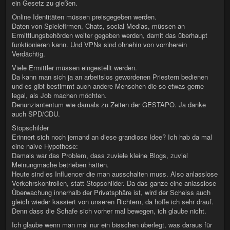
ein Gesetz zu gießen.
Online Identitäten müssen preisgegeben werden.
Daten von Spielefirmen, Chats, social Medias, müssen an
Ermittlungsbehörden weiter gegeben werden, damit das überhaupt
funktionieren kann. Und VPNs sind ohnehin von vornherein
Verdächtig.
Viele Ermittler müssen eingestellt werden.
Da kann man sich ja an arbeitslos gewordenen Priestern bedienen
und es gibt bestimmt auch andere Menschen die so etwas gerne
legal, als Job machen möchten.
Denunziantentum wie damals zu Zeiten der GESTAPO. Ja danke
auch SPD/CDU.
Stopschilder
Erinnert sich noch jemand an diese grandiose Idee? Ich hab da mal
eine naive Hypothese:
Damals war das Problem, dass zuviele kleine Blogs, zuviel
Meinungmache betrieben hatten.
Heute sind es Influencer die man ausschalten muss. Also anlasslose
Verkehrskontrollen, statt Stopschilder. Da das ganze eine anlasslose
Überwachung innerhalb der Privatsphäre ist, wird der Scheiss auch
gleich wieder kassiert von unseren Richtern, da hoffe ich sehr drauf.
Denn dass die Schafe sich vorher mal bewegen, ich glaube nicht.
Ich glaube wenn man mal nur ein bisschen überlegt, was daraus für