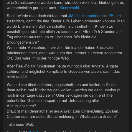
eine Scheissewelle werden kann, wird doch wohl klar, hierbei geht es
wahrscheinlich gar nicht ums
#Kindeswohl
.
Sonst würde man doch einfach mal
#Medienkompetenz
bei
#Eltern
zu fördern, damit die ihre Kinder aufs Leben vorbereiten können. Man
würde Eltern mehr Zeit verschaffen, sich selbst mit Kindern zu
beschäftigen, statt sie allein zu lassen, weil Eltern 2x8 Stunden am
Tag arbeiten müssen um zu überleben. Wo bleibt die
Bildungsoffensive?
Wenn mehr Menschen, mehr Zeit füreinander haben & sozialer
miteinander leben, dann wird auch das Internet zu einem schöneren
Ort. Das wäre imho der richtige Weg.
Aber Real-Politik funktioniert heute nur noch über Ängste. Ängste
schüren und möglichst komplizierte Gesetze verfassen, damit das
nicht auffällt.
Wenn diese überbehüteten, abgeschotteten und isolierten Kinder
dann selbst mal Kinder zeugen wollen - werden die dann überhaupt
noch in der Lage dazu sein? Oder verklagen die dann erst ihre
potentiellen Geschlechtspartner auf Unterlassung aller
Anzüglichkeiten?
Braucht man demnächst einen Anwalt zum OnlineDating, Zocken,
Chatten oder um seine Statusmeldeung in Whatsapp zu ändern?
Tolle neue Welt.