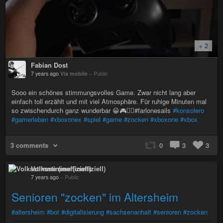
+ 2
Fabian Dost
7 years ago
Via mobile
–
Public
Sooo ein schönes stimmungsvolles Game. Zwar nicht lang aber
einfach toll erzählt und mit viel Atmosphäre. Für ruhige Minuten mal
so zwischendurch ganz wunderbar 😀🎮👍🏻#farlonesails
#konsolero
#gamerleben
#xboxonex
#spiel
#game
#zocken
#xboxone
#xbox
3 comments
0
3
3
Volksstimme (inoffiziell)
7 years ago
–
Public
Senioren "zocken" im Altersheim
#altersheim
#bot
#digitalisierung
#sachsenanhalt
#senioren
#zocken