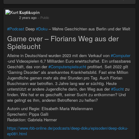
Kurt Lupin
2 years ago
–
Public
#Podcast
Deep
#Doku
– Wahre Geschichten aus Berlin und der Welt
Game over – Florians Weg aus der
Spielsucht
Alleine in Deutschland wurden 2023 mit dem Verkauf von
#Computer
-und Videospielen 6,7 Milliarden Euro erwirtschaftet. Ein unfassbares
Geschäft, das von der
#Computerspielsucht
profitiert. Seit 2022 gilt
“Gaming Disorder” als anerkanntes Krankheitsbild. Fast eine Million
Jugendliche gamen mehr als drei Stunden pro Tag. Auch Florian
Buschmann war betroffen. 3 Jahre lang war er süchtig. Heute
unterstützt er andere Jugendliche darin, den Weg aus der
#Sucht
zu
finden. Wie hat er es geschafft, seiner Sucht zu entkommen? Und
wie gelingt es ihm, anderen Betroffenen zu helfen?
Autorin und Regie: Elisabeth Maria Weilenmann
Sprecherin: Pippa Galli
Redaktion: Gabriela Hermer
https://www.rbb-online.de/podcasts/deep-doku/episoden/deep-doku-
ep081.html