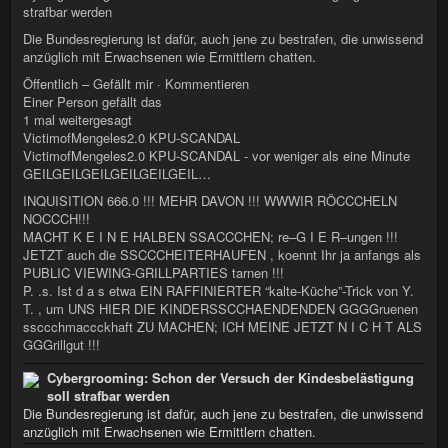
strafbar werden
Die Bundesregierung ist dafür, auch jene zu bestrafen, die unwissend
anzüglich mit Erwachsenen wie Ermittlern chatten.
Öffentlich – Gefällt mir · Kommentieren
Einer Person gefällt das
1 mal weitergesagt
VictimofMengeles2.0 KPU-SCANDAL
VictimofMengeles2.0 KPU-SCANDAL - vor weniger als eine Minute
GEILGEILGEILGEILGEILGEIL…
INQUISITION 666.0 !!! MEHR DAVON !!! WWWIR RÖCCCHELN
NOCCCH!!!
MACHT K E I N E HALBEN SSACCCHEN; re–G I E R–ungen !!!
JETZT auch die SSCCCHEITERHAUFEN , koennt Ihr ja anfangs als
PUBLIC VIEWING-GRILLPARTIES tarnen !!!
P. .s. Ist d a s etwa EIN RAFFINIERTER “kalte-Küche”-Trick von Y.
T. , um UNS HIER DIE KINDERSSCCHAENDENDEN GGGGruenen
ssccchmaccckhaft ZU MACHEN; ICH MEINE JETZT N I C H T ALS
GGGrillgut !!!
Cybergrooming: Schon der Versuch der Kindesbelästigung
soll strafbar werden
Die Bundesregierung ist dafür, auch jene zu bestrafen, die unwissend
anzüglich mit Erwachsenen wie Ermittlern chatten.