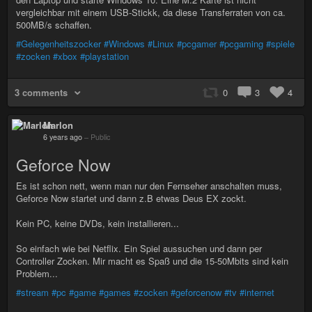
vergleichbar mit einem USB-Stickk, da diese Transferraten von ca.
500MB/s schaffen.
#Gelegenheitszocker
#Windows
#Linux
#pcgamer
#pcgaming
#spiele
#zocken
#xbox
#playstation
3 comments
0
3
4
Marlon
6 years ago
–
Public
Geforce Now
Es ist schon nett, wenn man nur den Fernseher anschalten muss,
Geforce Now startet und dann z.B etwas Deus EX zockt.
Kein PC, keine DVDs, kein installieren...
So einfach wie bei Netflix. Ein Spiel aussuchen und dann per
Controller Zocken. Mir macht es Spaß und die 15-50Mbits sind kein
Problem...
#stream
#pc
#game
#games
#zocken
#geforcenow
#tv
#internet