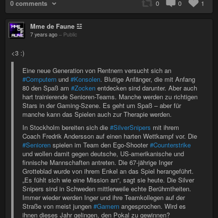
0 comments
0
0
1
Mme de Faune ☳
7 years ago
–
Public
<3 :)
Eine neue Generation von Rentnern versucht sich an
#Computern
und
#Konsolen
. Blutige Anfänger, die mit Anfang
80 den Spaß am
#Zocken
entdecken sind darunter. Aber auch
hart trainierende Senioren-Teams. Manche werden zu richtigen
Stars in der Gaming-Szene. Es geht um Spaß – aber für
manche kann das Spielen auch zur Therapie werden.
In Stockholm bereiten sich die
#SilverSnipers
mit ihrem
Coach Fredrik Andersson auf einen harten Wettkampf vor. Die
#Senioren
spielen im Team den Ego-Shooter
#Counterstrike
und wollen damit gegen deutsche, US-amerikanische und
finnische Mannschaften antreten. Die 67-jährige Inger
Grotteblad wurde von ihrem Enkel an das Spiel herangeführt.
„Es fühlt sich wie eine Mission an“, sagt sie heute. Die Silver
Snipers sind in Schweden mittlerweile echte Berühmtheiten.
Immer wieder werden Inger und ihre Teamkollegen auf der
Straße von meist jungen
#Gamern
angesprochen. Wird es
ihnen dieses Jahr gelingen, den Pokal zu gewinnen?