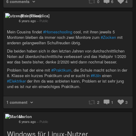
6 comments
0
6
4
utzer [Friendica]
6 years ago
–
Public
Mein Cousins findet
#Homeschooling
cool, mit ihren jeweils 5
Monitoren bleiben da immer noch zwei Monitore zum
#Zocken
mit
anderen gelangweilten Schulfreuden übrig.
Die beiden haben sich in den letzten Jahren von durchschnittlichen
Noten auf überdurchschnittliche verbessert und das Halbjahr 1/2020
war das beste bisher, denke 2/2020 wird dann nochmal besser.
Problem hat der eine mit
#Praktikum
, die Schule macht schon in der
8. Klasse ein kurzes Praktikum und er sucht in
#Köln
einen
#Elektriker
der ihm da was anbieten kann, Problem er ist sehr jung
und es ist nur ein einwöchiges Praktikum.
1 comment
2
1
3
Marlon
6 years ago
–
Public
Windows für Linux-Nutzer