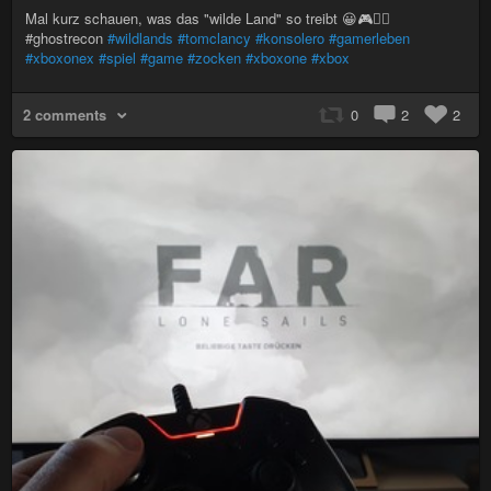
Mal kurz schauen, was das "wilde Land" so treibt 😀🎮👍🏻
#ghostrecon
#wildlands
#tomclancy
#konsolero
#gamerleben
#xboxonex
#spiel
#game
#zocken
#xboxone
#xbox
2 comments
0
2
2