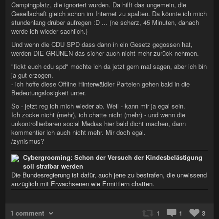
Campingplatz, die ignoriert wurden. Da hilft das ungemein, die
Gesellschaft gleich schon im Internet zu spalten. Da könnte ich mich
stundenlang drüber aufregen :D ... (ne scherz, 45 Minuten, danach
werde ich wieder sachlich.)
Und wenn die CDU SPD dass dann in ein Gesetz gegossen hat,
werden DIE GRÜNEN das sicher auch nicht mehr zurück nehmen.
"fickt euch cdu spd" möchte ich da jetzt gern mal sagen, aber ich bin
ja gut erzogen.
- ich hoffe diese Offline Hinterwäldler Parteien gehen bald in die
Bedeutungslosigkeit unter.
So - jetzt reg ich mich wieder ab. Weil - kann mir ja egal sein.
Ich zocke nicht (mehr), ich chatte nicht (mehr) - und wenn die
unkontrollierbaren social Medias hier bald dicht machen, dann
kommentier ich auch nicht mehr. Mir doch egal.
/zynismus?
Cybergrooming: Schon der Versuch der Kindesbelästigung
soll strafbar werden
Die Bundesregierung ist dafür, auch jene zu bestrafen, die unwissend
anzüglich mit Erwachsenen wie Ermittlern chatten.
1 comment
1
1
3