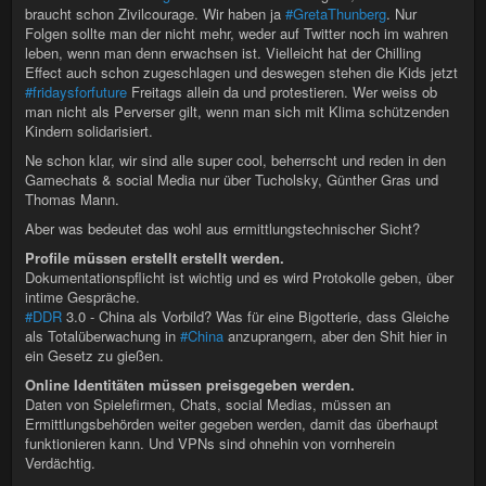
braucht schon Zivilcourage. Wir haben ja
#GretaThunberg
. Nur
Folgen sollte man der nicht mehr, weder auf Twitter noch im wahren
leben, wenn man denn erwachsen ist. Vielleicht hat der Chilling
Effect auch schon zugeschlagen und deswegen stehen die Kids jetzt
#fridaysforfuture
Freitags allein da und protestieren. Wer weiss ob
man nicht als Perverser gilt, wenn man sich mit Klima schützenden
Kindern solidarisiert.
Ne schon klar, wir sind alle super cool, beherrscht und reden in den
Gamechats & social Media nur über Tucholsky, Günther Gras und
Thomas Mann.
Aber was bedeutet das wohl aus ermittlungstechnischer Sicht?
Profile müssen erstellt erstellt werden.
Dokumentationspflicht ist wichtig und es wird Protokolle geben, über
intime Gespräche.
#DDR
3.0 - China als Vorbild? Was für eine Bigotterie, dass Gleiche
als Totalüberwachung in
#China
anzuprangern, aber den Shit hier in
ein Gesetz zu gießen.
Online Identitäten müssen preisgegeben werden.
Daten von Spielefirmen, Chats, social Medias, müssen an
Ermittlungsbehörden weiter gegeben werden, damit das überhaupt
funktionieren kann. Und VPNs sind ohnehin von vornherein
Verdächtig.