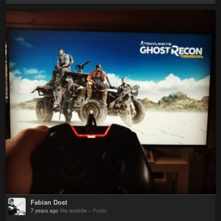
Fabian Dost
7 years ago
Via mobile
–
Public