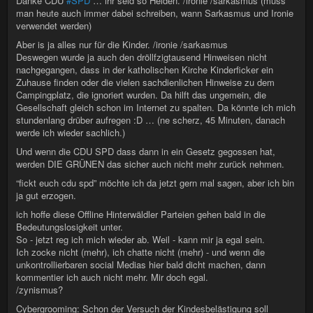
Danke CDU
#SPD
… ihr seid so Helden. /ironie /sarkasmus (muss
man heute auch immer dabei schreiben, wann Sarkasmus und Ironie
verwendet werden)
Aber is ja alles nur für die Kinder. /ironie /sarkasmus
Deswegen wurde ja auch den dröllfzigtausend Hinweisen nicht
nachgegangen, dass in der katholischen Kirche Kinderficker ein
Zuhause finden oder die vielen sachdienlichen Hinweise zu dem
Campingplatz, die ignoriert wurden. Da hilft das ungemein, die
Gesellschaft gleich schon im Internet zu spalten. Da könnte ich mich
stundenlang drüber aufregen :D … (ne scherz, 45 Minuten, danach
werde ich wieder sachlich.)
Und wenn die CDU SPD dass dann in ein Gesetz gegossen hat,
werden DIE GRÜNEN das sicher auch nicht mehr zurück nehmen.
“fickt euch cdu spd” möchte ich da jetzt gern mal sagen, aber ich bin
ja gut erzogen.
ich hoffe diese Offline Hinterwäldler Parteien gehen bald in die
Bedeutungslosigkeit unter.
So - jetzt reg ich mich wieder ab. Weil - kann mir ja egal sein.
Ich zocke nicht (mehr), ich chatte nicht (mehr) - und wenn die
unkontrollierbaren social Medias hier bald dicht machen, dann
kommentier ich auch nicht mehr. Mir doch egal.
/zynismus?
Cybergrooming: Schon der Versuch der Kindesbelästigung soll