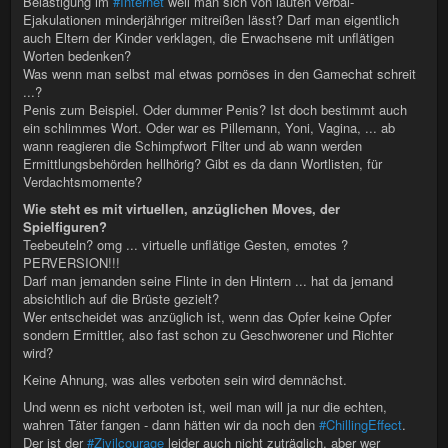
Belästigung im
#Internet
weil man sich von lauten verbal-
Ejakulationen minderjähriger mitreißen lässt? Darf man eigentlich
auch Eltern der Kinder verklagen, die Erwachsene mit unflätigen
Worten bedenken?
Was wenn man selbst mal etwas pornöses in den Gamechat schreit
...?
Penis zum Beispiel. Oder dummer Penis? Ist doch bestimmt auch
ein schlimmes Wort. Oder war es Pillemann, Yoni, Vagina, ... ab
wann reagieren die Schimpfwort Filter und ab wann werden
Ermittlungsbehörden hellhörig? Gibt es da dann Wortlisten, für
Verdachtsmomente?
Wie steht es mit virtuellen, anzüglichen Moves, der
Spielfiguren?
Teebeuteln? omg ... virtuelle unflätige Gesten, emotes ?
PERVERSION!!!
Darf man jemanden seine Flinte in den Hintern ... hat da jemand
absichtlich auf die Brüste gezielt?
Wer entscheidet was anzüglich ist, wenn das Opfer keine Opfer
sondern Ermittler, also fast schon zu Geschworener und Richter
wird?
Keine Ahnung, was alles verboten sein wird demnächst.
Und wenn es nicht verboten ist, weil man will ja nur die echten,
wahren Täter fangen - dann hätten wir da noch den
#ChillingEffect
.
Der ist der
#Zivilcourage
leider auch nicht zuträglich, aber wer