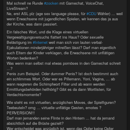
Mal schnell ne Runde
#zocken
mit Gamechat, VoiceChat,
LiveStream?
Ne, erst ASL plz (age sex language please, für
#CDU
Wähler) … weil
wenn Erwachsene mit jugendlichen Spielen, wir kennen das ja aus
der Kirche, was dann passiert.
Ein falsches Wort, und die Klage eines virtuellen
Vergewaltigungsversuchs flattert ins Haus? Oder sexuelle
Belästigung im
#Internet
weil man sich von lauten verbal-
Ejakulationen minderjähriger mitreißen lässt? Darf man eigentlich
auch Eltern der Kinder verklagen, die Erwachsene mit unflätigen
Worten bedenken?
Was wenn man selbst mal etwas pornöses in den Gamechat schreit
…?
Penis zum Beispiel. Oder dummer Penis? Ist doch bestimmt auch
ein schlimmes Wort. Oder war es Pillemann, Yoni, Vagina, … ab
wann reagieren die Schimpfwort Filter und ab wann werden
Ermittlungsbehörden hellhörig? Gibt es da dann Wortlisten, für
Verdachtsmomente?
Wie steht es mit virtuellen, anzüglichen Moves, der Spielfiguren?
Teebeuteln? omg … virtuelle unflätige Gesten, emotes ?
PERVERSION!!!
Darf man jemanden seine Flinte in den Hintern … hat da jemand
absichtlich auf die Brüste gezielt?
Wer entscheidet was anzüglich ist, wenn das Opfer keine Opfer