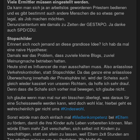
Viele Ermittler müssen eingestellt werden.
Da kann man sich ja an arbeitslos gewordenen Priestern bedienen
und es gibt bestimmt auch andere Menschen die so etwas gerne
legal, als Job machen möchten.
Denunziantentum wie damals zu Zeiten der GESTAPO. Ja danke
auch SPD/CDU.
Stopschilder
Erinnert sich noch jemand an diese grandiose Idee? Ich hab da mal
eine naive Hypothese:
Damals war das Problem, dass zuviele kleine Blogs, zuviel
Meinungmache betrieben hatten.
Heute sind es Influencer die man ausschalten muss. Also anlasslose
Verkehrskontrollen, statt Stopschilder. Da das ganze eine anlasslose
Überwachung innerhalb der Privatsphäre ist, wird der Scheiss auch
gleich wieder kassiert von unseren Richtern, da hoffe ich sehr drauf.
Denn dass die Schafe sich vorher mal bewegen, ich glaube nicht.
Ich glaube wenn man mal nur ein bisschen überlegt, was daraus für
eine Scheissewelle werden kann, wird doch wohl klar, hierbei geht es
wahrscheinlich gar nicht ums
#Kindeswohl
.
Sonst würde man doch einfach mal
#Medienkompetenz
bei
#Eltern
zu fördern, damit die ihre Kinder aufs Leben vorbereiten können. Man
würde Eltern mehr Zeit verschaffen, sich selbst mit Kindern zu
beschäftigen, statt sie allein zu lassen, weil Eltern 2x8 Stunden am
Tag arbeiten müssen um zu überleben. Wo bleibt die