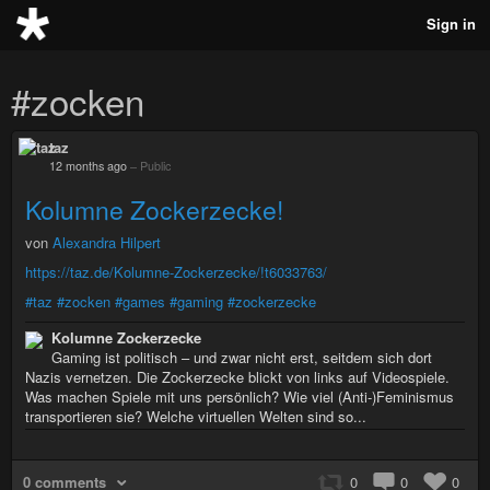
Sign in
#zocken
taz
12 months ago
–
Public
Kolumne Zockerzecke!
von
Alexandra Hilpert
https://taz.de/Kolumne-Zockerzecke/!t6033763/
#taz
#zocken
#games
#gaming
#zockerzecke
Kolumne Zockerzecke
Gaming ist politisch – und zwar nicht erst, seitdem sich dort
Nazis vernetzen. Die Zockerzecke blickt von links auf Videospiele.
Was machen Spiele mit uns persönlich? Wie viel (Anti-)Feminismus
transportieren sie? Welche virtuellen Welten sind so...
0 comments
0
0
0