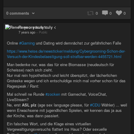
0 comments
0
0
0
Rene > yours truly <
7 years ago
–
Public
Online
#Gaming
und Dating wird demnächst zur gefährlichen Falle
https://www.heise.de/newsticker/meldung/Cybergrooming-Schon-der-
Versuch-der-Kindesbelaestigung-soll-strafbar-werden-4455721.html
Man bedenke nur, was das für eine Biomasse (neudeutsch für
Scheisse) nach sich zieht.
Nur mal rein hypothetisch und leicht überspitzt, der lächerlichen
Groteske wegen und ich entschuldige mich mal vorher schon für das
Ragespeak / Rant:
Mal schnell ne Runde
#zocken
mit Gamechat, VoiceChat,
LiveStream?
Ne, erst
ASL plz
(age sex language please, für
#CDU
Wähler) ... weil
wenn Erwachsene mit jugendlichen Spielen, wir kennen das ja aus
der Kirche, was dann passiert.
Ein falsches Wort, und die Klage eines virtuellen
Vergewaltigungsversuchs flattert ins Haus? Oder sexuelle