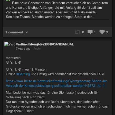
Eine neue Generation von Rentnern versucht sich an Computern
und Konsolen. Blutige Anfänger, die mit Anfang 80 den Spaß am
Zocken entdecken sind darunter. Aber auch hart trainierende
Senioren-Teams. Manche werden zu richtigen Stars in der...
1 comment
0
1
3
VictimofMengeles2.0 KPU-SCANDAL
7 years ago
–
Public
mentieren
🐰 Y. T. ☮
🐰 Y. T. ☮ - vor 18 Minuten
Online
#Gaming
und Dating wird demnächst zur gefährlichen Falle
https://www.heise.de/newsticker/meldung/Cybergrooming-Schon-der-
Versuch-der-Kindesbelaestigung-soll-strafbar-werden-4455721.html
Man bedenke nur, was das für eine Biomasse (neudeutsch für
Scheisse) nach sich zieht.
Nur mal rein hypothetisch und leicht überspitzt, der lächerlichen
Groteske wegen und ich entschuldige mich mal vorher schon für das
Ragespeak / Rant: