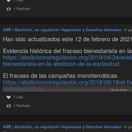
1 Reshare
ANR | Abolición, no regulación Veganismo y Derechos Animales
-
5 ye
Han sido actualizados este 12 de febrero de 2021
Evidencia histórica del fracaso bienestarista en la
https://abolicionnoregulacion.org/2019/04/24/evid
bienestarista-en-la-abolicion-de-la-esclavitud
El fracaso de las campañas monotemáticas
https://abolicionnoregulacion.org/2018/08/18/el-
monotematicas
Show more
1 Like
Bienestarismo y el doble adoctrinamiento especis
https://abolicionnoregulacion.org/2018/08/18/bie
1 Reshare
especista
Y el PDF:
https://abolicionnoregulacion.org/wp-
ANR | Abolición, no regulación Veganismo y Derechos Animales
-
5 ye
content/uploads/rebelionantiesclavistas.pdf