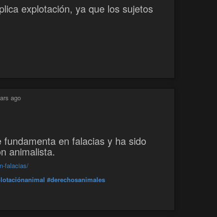
plica explotación, ya que los sujetos
ars ago
se fundamenta en falacias y ha sido
n animalista.
n-falacias/
lotaciónanimal
#derechosanimales