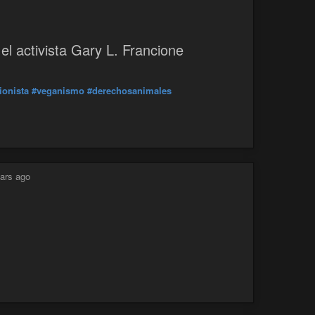
ienestaranimal
el activista Gary L. Francione
ionista
#veganismo
#derechosanimales
ars ago