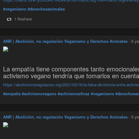
#veganismo
#derechosanimales
1 Reshare
ANR | Abolición, no regulación Veganismo y Derechos Animales
-
5 ye
La empatía tiene componentes tanto emocionales 
activismo vegano tendría que tomarlos en cuenta
https://abolicionnoregulacion.org/2021/03/16/la-falsa-dicotomia-entre-acti
#empatía
#activismovegano
#activismoeficaz
#veganismo
#derechosa
ANR | Abolición, no regulación Veganismo y Derechos Animales
-
5 ye