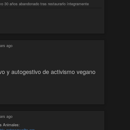
vo 30 años abandonado tras restaurarlo íntegramente
ars ago
vo y autogestivo de activismo vegano
ars ago
os Animales:
rix.astrosmxsftp.org