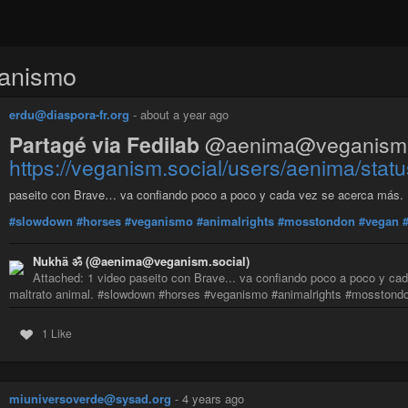
anismo
erdu@diaspora-fr.org
-
about a year ago
Partagé via Fedilab
@aenima@veganism.s
https://veganism.social/users/aenima/st
paseito con Brave… va confiando poco a poco y cada vez se acerca más. El
#slowdown
#horses
#veganismo
#animalrights
#mosstondon
#vegan
Nukhä ॐ (@aenima@veganism.social)
Attached: 1 video paseito con Brave... va confiando poco a poco y cad
maltrato animal. #slowdown #horses #veganismo #animalrights #mosstondon
1 Like
miuniversoverde@sysad.org
-
4 years ago