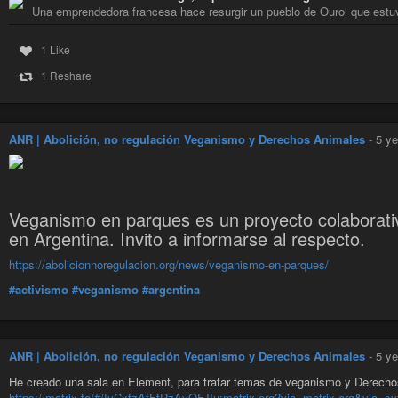
Una emprendedora francesa hace resurgir un pueblo de Ourol que estu
1 Like
1 Reshare
ANR | Abolición, no regulación Veganismo y Derechos Animales
-
5 ye
Veganismo en parques es un proyecto colaborati
en Argentina. Invito a informarse al respecto.
https://abolicionnoregulacion.org/news/veganismo-en-parques/
#activismo
#veganismo
#argentina
ANR | Abolición, no regulación Veganismo y Derechos Animales
-
5 ye
He creado una sala en Element, para tratar temas de veganismo y Derech
https://matrix.to/#/!yCxfzAfFtRzAvQFJIu:matrix.org?via=matrix.org&via=syt