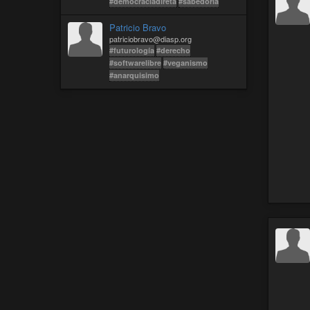
#democraciadireta
#sabedoria
Patricio Bravo
patriciobravo@diasp.org
#futurología
#derecho
#softwarelibre
#veganismo
#anarquisimo