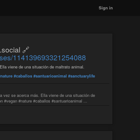
Sign in
ocial 🔗
atuses/114139693321254088
la viene de una situación de maltrato animal.
#nature
#caballos
#santuarioanimal
#sanctuarylife
a vez se acerca más. Ella viene de una situación de
 #vegan #nature #caballos #santuarioanimal ...