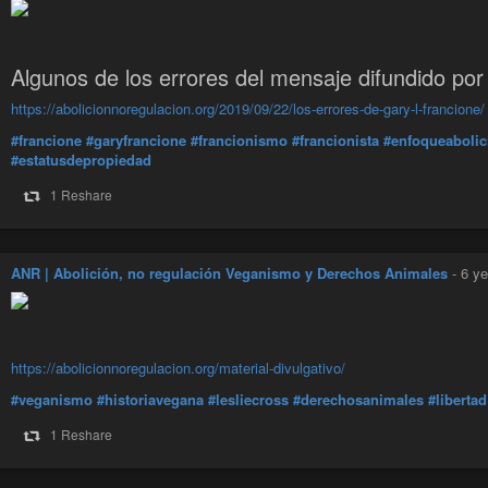
#veganismo
#derechosanimales
#animales
#especismo
#activismo
#b
Algunos de los errores del mensaje difundido por 
https://abolicionnoregulacion.org/2019/09/22/los-errores-de-gary-l-francione/
#francione
#garyfrancione
#francionismo
#francionista
#enfoqueabolic
#estatusdepropiedad
1 Reshare
ANR | Abolición, no regulación Veganismo y Derechos Animales
-
6 ye
https://abolicionnoregulacion.org/material-divulgativo/
#veganismo
#historiavegana
#lesliecross
#derechosanimales
#libertad
1 Reshare