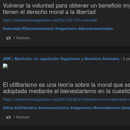
Vulnerar la voluntad para obtener un beneficio im
tienen el derecho moral a la libertad
https://abolicionnoregulacion.org/2021/03/13/la-voluntad/
#voluntad
#liberaciónanimal
#veganismo
#derechosanimales
1 Reshare
ANR | Abolición, no regulación Veganismo y Derechos Animales
-
5 ye
El utilitarismo es una teoría sobre la moral que 
adoptada mediante el bienestarismo en la cuestió
https://abolicionnoregulacion.org/2021/02/26/el-utilitarismo-se-fundamenta-e
#ética
#utilitarismo
#sensocentrismo
#veganismo
#bienestarismo
#exp
1 Reshare