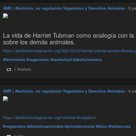
ANR | Abolición, no regulación Veganismo y Derechos Animales
-
5 ye
La vida de Harriet Tubman como analogía con la 
sobre los demás animales.
https://abolicionnoregulacion.org/2021/02/23/harriet-tubman-accion-directa-
#feminismo
#veganismo
#esclavitud
#abolicionismo
1 Reshare
ANR | Abolición, no regulación Veganismo y Derechos Animales
-
5 ye
https://abolicionnoregulacion.org/material-divulgativo/
#veganismo
#derechosanimales
#principiomoral
#ética
#lesliecross
1 Like