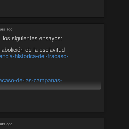
ars ago
 los siguientes ensayos:
 abolición de la esclavitud
encia-historica-del-fracaso-
fracaso-de-las-campanas-
ta
nestarismo-el-doble-adoctrinamiento-
ars ago