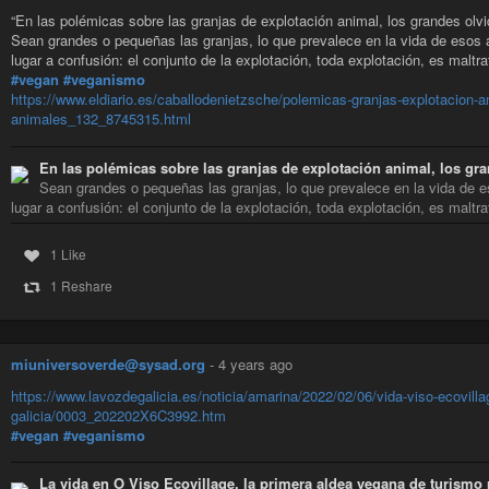
“En las polémicas sobre las granjas de explotación animal, los grandes olv
Sean grandes o pequeñas las granjas, lo que prevalece en la vida de esos a
lugar a confusión: el conjunto de la explotación, toda explotación, es maltra
#vegan
#veganismo
https://www.eldiario.es/caballodenietzsche/polemicas-granjas-explotacion-a
animales_132_8745315.html
En las polémicas sobre las granjas de explotación animal, los gr
Sean grandes o pequeñas las granjas, lo que prevalece en la vida de e
lugar a confusión: el conjunto de la explotación, toda explotación, es maltra
1 Like
1 Reshare
miuniversoverde@sysad.org
-
4 years ago
https://www.lavozdegalicia.es/noticia/amarina/2022/02/06/vida-viso-ecovilla
galicia/0003_202202X6C3992.htm
#vegan
#veganismo
La vida en O Viso Ecovillage, la primera aldea vegana de turismo r