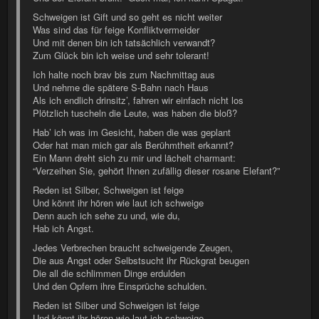
Schweigen ist Gift und so geht es nicht weiter
Was sind das für feige Konfliktvermeider
Und mit denen bin ich tatsächlich verwandt?
Zum Glück bin ich weise und sehr tolerant!
Ich halte noch brav bis zum Nachmittag aus
Und nehme die spätere S-Bahn nach Haus
Als ich endlich drinsitz’, fahren wir einfach nicht los
Plötzlich tuscheln die Leute, was haben die bloß?
Hab’ ich was im Gesicht, haben die was geplant
Oder hat man mich gar als Berühmtheit erkannt?
Ein Mann dreht sich zu mir und lächelt charmant:
“Verzeihen Sie, gehört Ihnen zufällig dieser rosane Elefant?”
Reden ist Silber, Schweigen ist feige
Und könnt ihr hören wie laut ich schweige
Denn auch ich sehe zu und, wie du,
Hab ich Angst.
Jedes Verbrechen braucht schweigende Zeugen,
Die aus Angst oder Selbstsucht ihr Rückgrat beugen
Die all die schlimmen Dinge erdulden
Und den Opfern ihre Einsprüche schulden.
Reden ist Silber und Schweigen ist feige
Und könnt ihr hören wie laut ich schweige