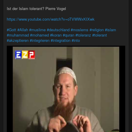
Ist der Islam tolerant? Pierre Vogel
https://www.youtube.com/watch?v=oTVWWxKIXwk
#Gott
#Allah
#muslime
#deutschland
#moslems
#religion
#islam
#muhammad
#mohamed
#koran
#quran
#toleranz
#tolerant
#akzeptieren
#integrieren
#integration
#into