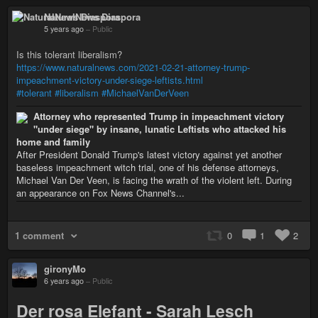
NaturalNews Diaspora
5 years ago
–
Public
Is this tolerant liberalism?
https://www.naturalnews.com/2021-02-21-attorney-trump-
impeachment-victory-under-siege-leftists.html
#tolerant
#liberalism
#MichaelVanDerVeen
Attorney who represented Trump in impeachment victory
"under siege" by insane, lunatic Leftists who attacked his
home and family
After President Donald Trump's latest victory against yet another
baseless impeachment witch trial, one of his defense attorneys,
Michael Van Der Veen, is facing the wrath of the violent left. During
an appearance on Fox News Channel's...
1 comment
0
1
2
gironyMo
6 years ago
–
Public
Der rosa Elefant - Sarah Lesch