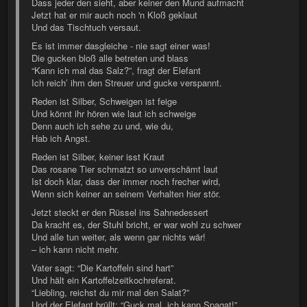
Dass jeder den sieht, aber keiner den Mund aufmacht
Jetzt hat er mir auch noch 'n Kloß geklaut
Und das Tischtuch versaut.
Es ist immer dasgleiche - nie sagt einer was!
Die gucken bloß alle betreten und blass
“Kann ich mal das Salz?”, fragt der Elefant
Ich reich’ ihm den Streuer und gucke verspannt.
Reden ist Silber, Schweigen ist feige
Und könnt ihr hören wie laut ich schweige
Denn auch ich sehe zu und, wie du,
Hab ich Angst.
Reden ist Silber, keiner isst Kraut
Das rosane Tier schmatzt so unverschämt laut
Ist doch klar, dass der immer noch frecher wird,
Wenn sich keiner an seinem Verhalten hier stör.
Jetzt steckt er den Rüssel ins Sahnedessert
Da kracht es, der Stuhl bricht, er war wohl zu schwer
Und alle tun weiter, als wenn gar nichts wär!
– ich kann nicht mehr.
Vater sagt: “Die Kartoffeln sind hart”
Und hält ein Kartoffelzeitkochreferat.
“Liebling, reichst du mir mal den Salat?”
Und der Elefant brüllt: “Guck mal, ich kann Spagat!”