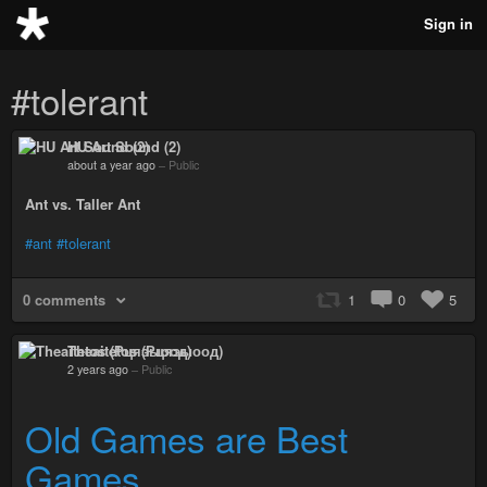
Sign in
#tolerant
HU Art Sound (2)
about a year ago
–
Public
Ant vs. Taller Ant
#ant
#tolerant
0 comments
1
0
5
Theaitetos (Рцяэыоод)
2 years ago
–
Public
Old Games are Best
Games