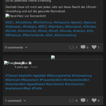
So ist jedenfalls meine Erfahrung.
Deshalb freue ich mich wie jedes Jahr auf diese Nacht der Uhrzeit-
Umstellung und auf die gesunde Normalzeit.
#2021
,
#Autofahrer
,
#Biorhythmus
,
#entspannt
,
#gereizt
,
#gesund
,
#Halloween
,
#Kollegen
,
#MEZ
,
#Nachbarn
,
#Normalzeit
,
#Oktober
,
#Schlaf
,
#Sommerzeit
,
#Streit
,
#Streß
,
#Stunde
,
#tolerant
,
#Uhr
,
#Winterzeit
,
#Wochendende
,
#Zeit
,
#Zeitumstellung
0 comments
1
0
1
Freigeist 👻
5 years ago
–
Public
#Tolerant
#weltoffen
#gebildet
#Meinungsfreiheit
#Unterwerfung
#Dominant
#Rassistisch
#Frauenfeindlich
#Schwulenfeindlich
#Islamfeindlich
#gewaltbereit
#faschistisch
#rechtsextrem
#verhetzend
#Nazi
#Politik
1 comment
0
1
0