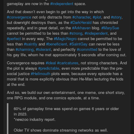
gameplay are now in the
#independent
space.
And that doesn’t even begin to get into the way in which
#convergence
not only distracts from
#character
,
#plot
, and
#story
,
but downright destroys them, as the
#DarkHerald
has chronicled
repeatedly, and in great detail, on the
#Arkhaven
blog.
#MarySue
cannot be permitted to be less than
#strong
,
#independent
, and
#perfect
in every way. The
#MagicNegro
cannot be permitted to be
less than
#saintly
and
#beneficient
.
#SaintGay
can never be less
than
#charming
,
#tolerant
, and perfectly
#committed
to the love of
his gay life, whom he met approximately 5 seconds after coming out.
Convergence requires
#ideal
#caricatures
, not strong characters. And
the plot is always
#predictable
, even more predictable than the pre-
social justice
#Hellmouth
plots were, because every episode has a
moral that is more explicitly obvious than He-Man lecturing the kids
at the end.
And so, we build our own entertainment, one meme, one short story,
one RPG module, and one comics episode, at a time.
60% of gameplay time was spend on games 6 years or older
in 2023.
*newzoo industry report.
Older TV shows dominate streaming networks as well.