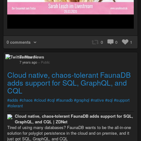
0 comments
0
0
1
Twitter News
7 years ago
–
Public
Cloud native, chaos-tolerant FaunaDB
adds support for SQL, GraphQL, and
CQL
#adds
#chaos
#cloud
#cql
#faunadb
#graphql
#native
#sql
#support
#tolerant
Cloud native, chaos-tolerant FaunaDB adds support for SQL,
GraphQL, and CQL | ZDNet
Tired of using many databases? FaunaDB wants to be the all-in-one
solution for polyglot persistence in the cloud and on premise, and it
just got SQL, GraphQL, and CQL