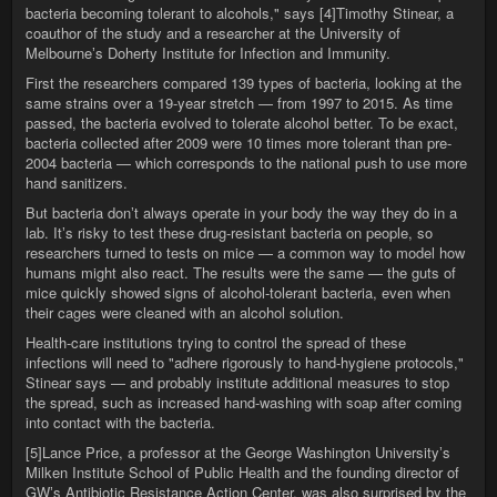
bacteria becoming tolerant to alcohols," says [4]Timothy Stinear, a
coauthor of the study and a researcher at the University of
Melbourneʼs Doherty Institute for Infection and Immunity.
First the researchers compared 139 types of bacteria, looking at the
same strains over a 19-year stretch — from 1997 to 2015. As time
passed, the bacteria evolved to tolerate alcohol better. To be exact,
bacteria collected after 2009 were 10 times more tolerant than pre-
2004 bacteria — which corresponds to the national push to use more
hand sanitizers.
But bacteria donʼt always operate in your body the way they do in a
lab. Itʼs risky to test these drug-resistant bacteria on people, so
researchers turned to tests on mice — a common way to model how
humans might also react. The results were the same — the guts of
mice quickly showed signs of alcohol-tolerant bacteria, even when
their cages were cleaned with an alcohol solution.
Health-care institutions trying to control the spread of these
infections will need to "adhere rigorously to hand-hygiene protocols,"
Stinear says — and probably institute additional measures to stop
the spread, such as increased hand-washing with soap after coming
into contact with the bacteria.
[5]Lance Price, a professor at the George Washington Universityʼs
Milken Institute School of Public Health and the founding director of
GWʼs Antibiotic Resistance Action Center, was also surprised by the