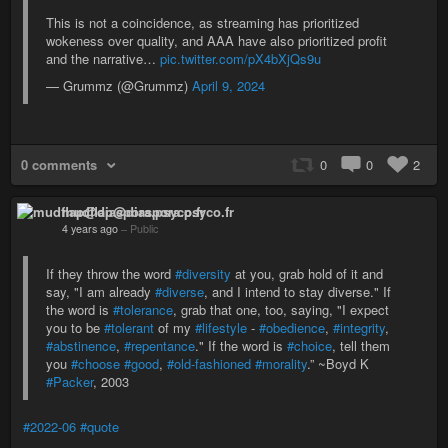
This is not a coincidence, as streaming has prioritized
wokeness over quality, and AAA have also prioritized profit
and the narrative…
pic.twitter.com/pX4bXjQs9u
— Grummz (@Grummz)
April 9, 2024
0 comments
0
0
2
mudflap@diaspora.psyco.fr
4 years ago
–
Public
If they throw the word
#diversity
at you, grab hold of it and
say, "I am already
#diverse
, and I intend to stay diverse." If
the word is
#tolerance
, grab that one, too, saying, "I expect
you to be
#tolerant
of my
#lifestyle
-
#obedience
,
#integrity
,
#abstinence
,
#repentance
." If the word is
#choice
, tell them
you
#choose
#good
,
#old-fashioned
#morality
.” ~Boyd K
#Packer
, 2003
#2022-06
#quote