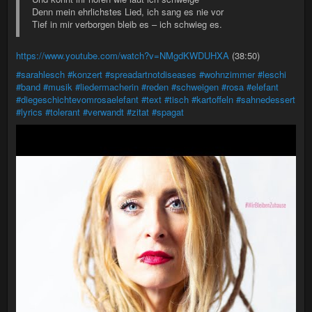
Denn mein ehrlichstes Lied, ich sang es nie vor
Tief in mir verborgen bleib es – ich schwieg es.
https://www.youtube.com/watch?v=NMgdKWDUHXA
(38:50)
#sarahlesch
#konzert
#spreadartnotdiseases
#wohnzimmer
#leschi
#band
#musik
#liedermacherin
#reden
#schweigen
#rosa
#elefant
#diegeschichtevomrosaelefant
#text
#tisch
#kartoffeln
#sahnedessert
#lyrics
#tolerant
#verwandt
#zitat
#spagat