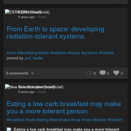
CERN (Unofficial)
9 years ago
–
Public
From Earth to space: developing
radiation-tolerant systems
#cern
#developing
#earth
#radiation
#space
#systems
#tolerant
posted by
pod_feeder
0 comments
0
0
0
New Scientist (unofficial)
9 years ago
–
Public
Eating a low carb breakfast may make
you a more tolerant person
#breakfast
#carb
#eating
#low
#make
#may
#more
#person
#tolerant
Eating a low carb breakfast may make you a more tolerant