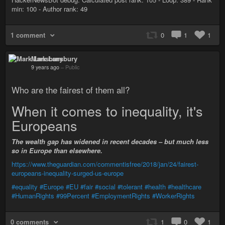
min: 100 - Author rank: 49
1 comment
0
1
1
Mark Lansbury
9 years ago
–
Public
Who are the fairest of them all?
When it comes to inequality, it's
Europeans
The wealth gap has widened in recent decades – but much less
so in Europe than elsewhere.
https://www.theguardian.com/commentisfree/2018/jan/24/fairest-
europeans-inequality-surged-us-europe
#equality
#Europe
#EU
#fair
#social
#tolerant
#health
#healthcare
#HumanRights
#99Percent
#EmploymentRights
#WorkerRights
0 comments
1
0
1