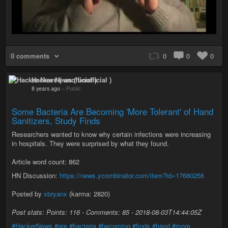
0 comments
0
0
0
Hacker News ( unofficial )
8 years ago
–
Public
Some Bacteria Are Becoming 'More Tolerant' of Hand
Sanitizers, Study Finds
Researchers wanted to know why certain infections were increasing
in hospitals. They were surprised by what they found.
Article word count: 862
HN Discussion:
https://news.ycombinator.com/item?id=17680256
Posted by
xbryanx
(karma: 2820)
Post stats: Points: 116 - Comments: 85 - 2018-08-03T14:44:05Z
#HackerNews
#are
#bacteria
#becoming
#finds
#hand
#more