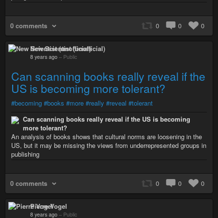
0 comments
0
0
0
New Scientist (unofficial)
8 years ago
–
Public
Can scanning books really reveal if the
US is becoming more tolerant?
#becoming
#books
#more
#really
#reveal
#tolerant
Can scanning books really reveal if the US is becoming
more tolerant?
An analysis of books shows that cultural norms are loosening in the
US, but it may be missing the views from underrepresented groups in
publishing
0 comments
0
0
0
Pierre Vogel
8 years ago
–
Public