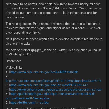
"We have to be careful about this new trend towards heavy reliance
on alcohol-based hand sanitizers," Price continues. "Soap and water
should be our number-one protection" — both in hospitals and for
personal use.
The next question, Price says, is whether the bacteria will continue
to evolve and tolerate higher and higher doses of alcohol — or even
stop responding entirely.
"Is it possible for these organisms to develop complete resistance to
alcohol?" he asks.
Melody Schreiber ([6]@m_scribe on Twitter) is a freelance journalist
in Washington, D.C.
References
Visible links
1.
https://www.ncbi.nlm.nih.gov/books/NBK190429/
2.
http://stm.sciencemag.org/lookup/doi/10.1126/scitranslmed.aar6115
3.
https://www.ncbi.nlm.nih.gov/pmc/articles/PMC3291447
4.
https://www.doherty.edu.au/people/associate-professor-tim-stinear
5.
https://publichealth.gwu.edu/departments/environmental-and-
occupational-health/lance-price
6.
https://twitter.com/m_scribe
HackerNewsBot debug: Calculated post rank: 105 - Loop: 389 - Rank