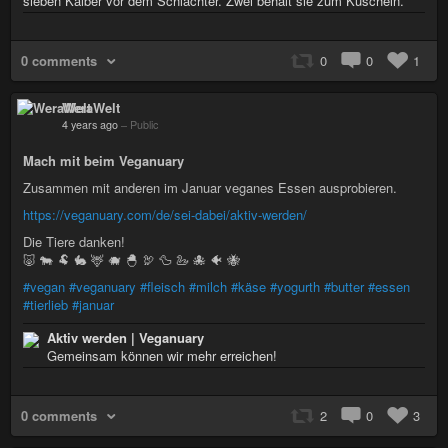
sieben Kälber vor dem Schlachter. Zwei behält sie zum Kuscheln.
0 comments
0
0
1
WeraWelt
4 years ago
–
Public
Mach mit beim Veganuary
Zusammen mit anderen im Januar veganes Essen ausprobieren.
https://veganuary.com/de/sei-dabei/aktiv-werden/
Die Tiere danken!
🐷 🐄 🐏 🐇 🦌 🐗 🐣 🦃 🦆 🦢 🐙 🐠 🐝
#vegan
#veganuary
#fleisch
#milch
#käse
#yogurth
#butter
#essen
#tierlieb
#januar
Aktiv werden | Veganuary
Gemeinsam können wir mehr erreichen!
0 comments
2
0
3