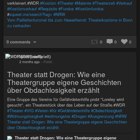
verkleinert.#WDR
#Kostüm
#Theater
#Malente
#Theaterzelt
#Verkauf
#Kostümverkauf
#Requisite
#Fundus
#Kostümfundus
#
squeet.me/search?tag=
#NRW
Vom Paillettenfummel bis zum Hawaiihemd: Theaterkostüme in Bonn
zu verkaufen
0 comments
0
0
0
WDR (inoffiziell)
2 months ago
–
Public
Theater statt Drogen: Wie eine
Theatergruppe eigene Geschichten
über Obdachlosigkeit erzählt
Eine Gruppe des Vereins für Gefährdetenhilfe probt "Loreley wird
gesucht", ein Theaterstück über das Leben auf der Straße.#WDR
#Theater
#VfG
#Verein
#für
#Gefährdetenhilfe
#Obdachlosigkeit
#Wohnungslosigkeit
#wohnungslos
#Drogen
#Ausgrenzung
#NRW
Theater statt Drogen: Wie eine Theatergruppe eigene Geschichten
über Obdachlosigkeit erzählt
Theater statt Drogen: Wie eine Theatergruppe eigene