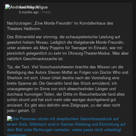
Andreas Kilgus
3 months ago
–
Public
Nachzutragen: „Eine Mords-Freundin" im Komödienhaus des
Theaters Heilbronn.
Das Bühnenbild war stimmig, die schauspielerische Leistung auf
gewohnt hohem Niveau. Lediglich die titelgebende Mords-Freundin,
unter anderem als Mary Poppins für Teenager im Einsatz, war mir
persönlich gelegentlich zu sehr im Ohnsorg-Theater-Modus. Was aber
natürlich Geschmackssache ist.
Tja, der Text. Viel Vorschusslorbeeren brachte das Wissen um die
Beteiligung des Autors Steven Moffat an Folgen von Doctor Who und
Sherlock mit sich. Unser Urteil deckte nach der Vorstellung eine
breite Spanne ab: Die Gemahlin fand das Stück ermüdend, ich
unausgewogen im Sinne von sich abwechselnden Längen und
durchaus humorigen Teilen, der Dritte im Besucherbunde fand alles
schön skurril und hat sich mehr oder weniger durchgehend gut
amüsiert. Es gibt also definitiv eine Zielgruppe, zu der aber nicht
jede:r gehört. 🙂