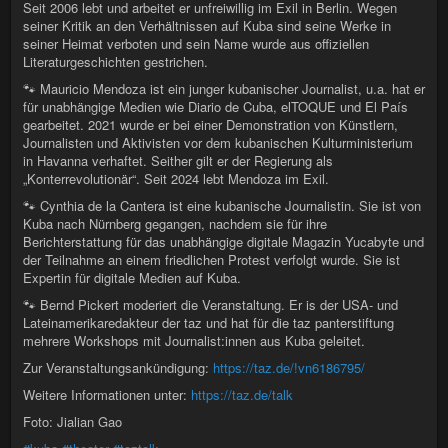
Seit 2006 lebt und arbeitet er unfreiwillig im Exil in Berlin. Wegen
seiner Kritik an den Verhältnissen auf Kuba sind seine Werke in
seiner Heimat verboten und sein Name wurde aus offiziellen
Literaturgeschichten gestrichen.
🐾 Mauricio Mendoza ist ein junger kubanischer Journalist, u.a. hat er
für unabhängige Medien wie Diario de Cuba, elTOQUE und El País
gearbeitet. 2021 wurde er bei einer Demonstration von Künstlern,
Journalisten und Aktivisten vor dem kubanischen Kulturministerium
in Havanna verhaftet. Seither gilt er der Regierung als
„Konterrevolutionär“. Seit 2024 lebt Mendoza im Exil.
🐾 Cynthia de la Cantera ist eine kubanische Journalistin. Sie ist von
Kuba nach Nürnberg gegangen, nachdem sie für ihre
Berichterstattung für das unabhängige digitale Magazin Yucabyte und
der Teilnahme an einem friedlichen Protest verfolgt wurde. Sie ist
Expertin für digitale Medien auf Kuba.
🐾 Bernd Pickert moderiert die Veranstaltung. Er is der USA- und
Lateinamerikaredakteur der taz und hat für die taz panterstiftung
mehrere Workshops mit Journalist:innen aus Kuba geleitet.
Zur Veranstaltungsankündigung:
https://taz.de/!vn6186795/
Weitere Informationen unter:
https://taz.de/talk
Foto: Jialian Gao