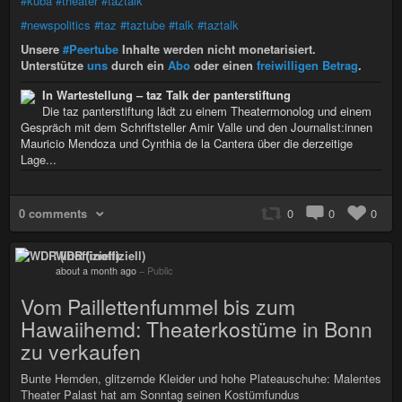
#kuba
#theater
#taztalk
#newspolitics
#taz
#taztube
#talk
#taztalk
Unsere
#Peertube
Inhalte werden nicht monetarisiert.
Unterstütze
uns
durch ein
Abo
oder einen
freiwilligen Betrag
.
In Wartestellung – taz Talk der panterstiftung
Die taz panterstiftung lädt zu einem Theatermonolog und einem
Gespräch mit dem Schriftsteller Amir Valle und den Journalist:innen
Mauricio Mendoza und Cynthia de la Cantera über die derzeitige
Lage...
0 comments
0
0
0
WDR (inoffiziell)
about a month ago
–
Public
Vom Paillettenfummel bis zum
Hawaiihemd: Theaterkostüme in Bonn
zu verkaufen
Bunte Hemden, glitzernde Kleider und hohe Plateauschuhe: Malentes
Theater Palast hat am Sonntag seinen Kostümfundus