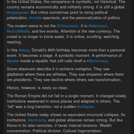
In the United States, the comparison is symbolic, not historical. The
country remains economically and militarily strong. It is still a global
#superpower
. But critics sometimes point to rising political
polarization,
#media
spectacle, and the personalization of politics.
The modern arena is not the
#Colosseum
. It is
#television
,
#socialMedia
, and live events. Attention is the new currency. The
crowd is no longer in stone seats. It is online, scrolling, watching,
reacting.
In this
#story
, Donald’s 80th birthday becomes more than a personal
event. It becomes a stage. A symbolic moment. A performance of
#power
inside a republic that still calls itself a
#democracy
.
Some observers describe it in extreme metaphor. They see
gladiators where there are athletes. They see emperors where there
are presidents. They see decline where others see transformation.
History, however, is rarely so clean.
The Roman Empire did not fall in a single moment. It changed slowly.
Institutions weakened in some places and adapted in others. The
“fall” was a long transition, not a sudden
#collapse
.
The United States today shows no equivalent structural collapse. Its
institutions,
#economy
, and global alliances remain strong. But like
Rome in its later centuries, it faces internal tensions. Wealth
concentration. Political division. Cultural fragmentation.