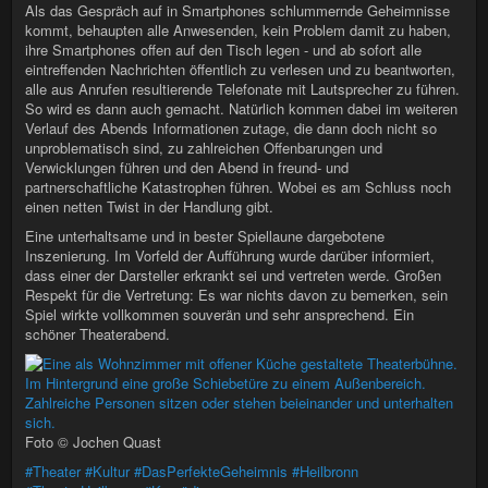
Als das Gespräch auf in Smartphones schlummernde Geheimnisse
kommt, behaupten alle Anwesenden, kein Problem damit zu haben,
ihre Smartphones offen auf den Tisch legen - und ab sofort alle
eintreffenden Nachrichten öffentlich zu verlesen und zu beantworten,
alle aus Anrufen resultierende Telefonate mit Lautsprecher zu führen.
So wird es dann auch gemacht. Natürlich kommen dabei im weiteren
Verlauf des Abends Informationen zutage, die dann doch nicht so
unproblematisch sind, zu zahlreichen Offenbarungen und
Verwicklungen führen und den Abend in freund- und
partnerschaftliche Katastrophen führen. Wobei es am Schluss noch
einen netten Twist in der Handlung gibt.
Eine unterhaltsame und in bester Spiellaune dargebotene
Inszenierung. Im Vorfeld der Aufführung wurde darüber informiert,
dass einer der Darsteller erkrankt sei und vertreten werde. Großen
Respekt für die Vertretung: Es war nichts davon zu bemerken, sein
Spiel wirkte vollkommen souverän und sehr ansprechend. Ein
schöner Theaterabend.
Foto © Jochen Quast
#Theater
#Kultur
#DasPerfekteGeheimnis
#Heilbronn