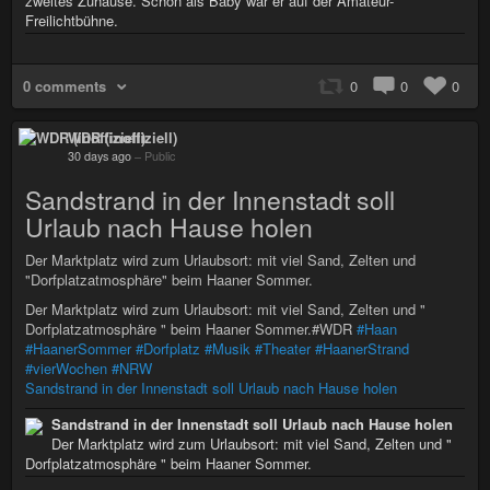
zweites Zuhause. Schon als Baby war er auf der Amateur-
Freilichtbühne.
0 comments
0
0
0
WDR (inoffiziell)
30 days ago
–
Public
Sandstrand in der Innenstadt soll
Urlaub nach Hause holen
Der Marktplatz wird zum Urlaubsort: mit viel Sand, Zelten und
"Dorfplatzatmosphäre" beim Haaner Sommer.
Der Marktplatz wird zum Urlaubsort: mit viel Sand, Zelten und "
Dorfplatzatmosphäre " beim Haaner Sommer.#WDR
#Haan
#HaanerSommer
#Dorfplatz
#Musik
#Theater
#HaanerStrand
#vierWochen
#NRW
Sandstrand in der Innenstadt soll Urlaub nach Hause holen
Sandstrand in der Innenstadt soll Urlaub nach Hause holen
Der Marktplatz wird zum Urlaubsort: mit viel Sand, Zelten und "
Dorfplatzatmosphäre " beim Haaner Sommer.