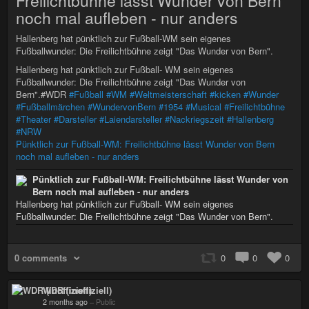
Freilichtbühne lässt Wunder von Bern
noch mal aufleben - nur anders
Hallenberg hat pünktlich zur Fußball-WM sein eigenes
Fußballwunder: Die Freilichtbühne zeigt "Das Wunder von Bern".
Hallenberg hat pünktlich zur Fußball- WM sein eigenes
Fußballwunder: Die Freilichtbühne zeigt "Das Wunder von
Bern".#WDR
#Fußball
#WM
#Weltmeisterschaft
#kicken
#Wunder
#Fußballmärchen
#WundervonBern
#1954
#Musical
#Freilichtbühne
#Theater
#Darsteller
#Laiendarsteller
#Nackriegszeit
#Hallenberg
#NRW
Pünktlich zur Fußball-WM: Freilichtbühne lässt Wunder von Bern
noch mal aufleben - nur anders
Pünktlich zur Fußball-WM: Freilichtbühne lässt Wunder von
Bern noch mal aufleben - nur anders
Hallenberg hat pünktlich zur Fußball- WM sein eigenes
Fußballwunder: Die Freilichtbühne zeigt "Das Wunder von Bern".
0 comments
0
0
0
WDR (inoffiziell)
2 months ago
–
Public