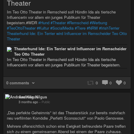
Theater
Im Teo Otto Theater in Remscheid soll Hündin Ida als tierische
Influencerin vor allem ein junges Publikum für Theater
begeistern.#WDR
#Hund
#Theater
#Remscheid
#Werbung
#TeoOttoTheater
#Kultur
#SocialMedia
#Tiere
#NRW
#IrishTerrier
Theaterhund Ide: Ein Terrier wird Influencer im Remscheider Teo Otto
Theater
Theaterhund Ide: Ein Terrier wird Influencer im Remscheider
Teo Otto Theater
Im Teo Otto Theater in Remscheid soll Hündin Ida als tierische
Influencerin vor allem ein junges Publikum für Theater begeistern.
0 comments
0
0
0
Andreas Kilgus
3 months ago
–
Public
„Das perfekte Geheimnis" ist das Theaterstück zur bereits mehrfach
neu verfilmten Komödie „Perfetti Sconosciuti" von Paolo Genovese.
Mehrere offensichtlich schon eine Ewigkeit befreundete Paare treffen
sich zu einem gemeinsamen Abend bei einem der Paare zuhause.