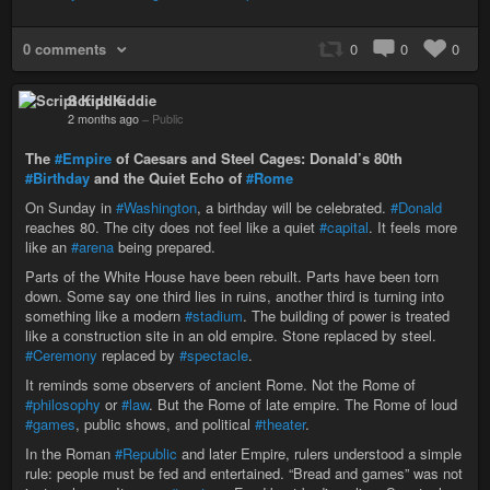
0 comments
0
0
0
Script Kiddie
2 months ago
–
Public
The
#Empire
of Caesars and Steel Cages: Donald’s 80th
#Birthday
and the Quiet Echo of
#Rome
On Sunday in
#Washington
, a birthday will be celebrated.
#Donald
reaches 80. The city does not feel like a quiet
#capital
. It feels more
like an
#arena
being prepared.
Parts of the White House have been rebuilt. Parts have been torn
down. Some say one third lies in ruins, another third is turning into
something like a modern
#stadium
. The building of power is treated
like a construction site in an old empire. Stone replaced by steel.
#Ceremony
replaced by
#spectacle
.
It reminds some observers of ancient Rome. Not the Rome of
#philosophy
or
#law
. But the Rome of late empire. The Rome of loud
#games
, public shows, and political
#theater
.
In the Roman
#Republic
and later Empire, rulers understood a simple
rule: people must be fed and entertained. “Bread and games” was not