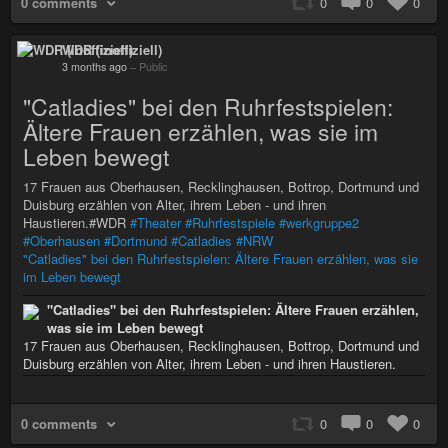
0 comments
0
0
0
WDR (inoffiziell)
3 months ago
–
Public
"Catladies" bei den Ruhrfestspielen:
Ältere Frauen erzählen, was sie im
Leben bewegt
17 Frauen aus Oberhausen, Recklinghausen, Bottrop, Dortmund und
Duisburg erzählen von Alter, ihrem Leben - und ihren
Haustieren.#WDR
#Theater
#Ruhrfestspiele
#werkgruppe2
#Oberhausen
#Dortmund
#Catladies
#NRW
"Catladies" bei den Ruhrfestspielen: Ältere Frauen erzählen, was sie
im Leben bewegt
"Catladies" bei den Ruhrfestspielen: Ältere Frauen erzählen,
was sie im Leben bewegt
17 Frauen aus Oberhausen, Recklinghausen, Bottrop, Dortmund und
Duisburg erzählen von Alter, ihrem Leben - und ihren Haustieren.
0 comments
0
0
0