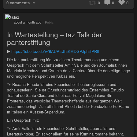
0 comments
0
0
0
taz
about a month ago
–
Public
In Wartestellung – taz Talk der
panterstiftung
▶️
https://tube.taz.de/w/6AUPEJfE6MDGPJptEfPRff
Die taz panterstiftung lädt zu einem Theatermonolog und einem
Gespräch mit dem Schriftsteller Amir Valle und den Journalist:innen
Mauricio Mendoza und Cynthia de la Cantera über die derzeitige Lage
und mögliche Perspektiven Kubas ein.
🐾 Roxana Pineda ist eine kubanische Theaterregisseurin und -
schauspielerin. Sie ist Gründungsmitglied des Ensembles Estudio
Teatral de Santa Clara und leitet das Fetival Magdalena Sin
Fronteras, das weibliche Theaterschaffende aus der ganzen Welt
zusammenbringt. Zurzeit nimmt Pineda bei der Fondazione Fo Rame
in Italien ein Auszeit-Stipendium.
Ein Gespräch mit:
🐾 Amir Valle ist ein kubanischer Schriftsteller, Journalist und
Literaturkritiker. Er ist vor allem für seine Kriminalromane bekannt.