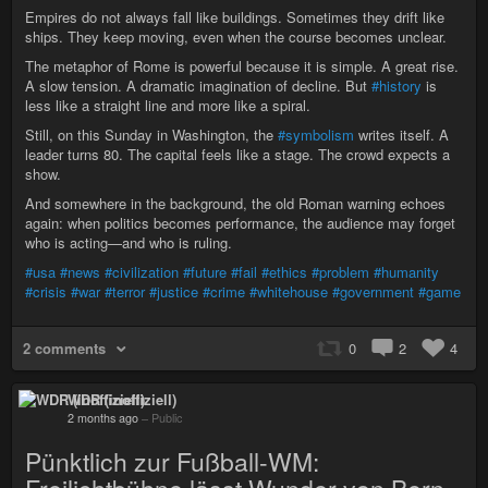
Empires do not always fall like buildings. Sometimes they drift like
ships. They keep moving, even when the course becomes unclear.
The metaphor of Rome is powerful because it is simple. A great rise.
A slow tension. A dramatic imagination of decline. But
#history
is
less like a straight line and more like a spiral.
Still, on this Sunday in Washington, the
#symbolism
writes itself. A
leader turns 80. The capital feels like a stage. The crowd expects a
show.
And somewhere in the background, the old Roman warning echoes
again: when politics becomes performance, the audience may forget
who is acting—and who is ruling.
#usa
#news
#civilization
#future
#fail
#ethics
#problem
#humanity
#crisis
#war
#terror
#justice
#crime
#whitehouse
#government
#game
2 comments
0
2
4
WDR (inoffiziell)
2 months ago
–
Public
Pünktlich zur Fußball-WM: