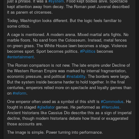
just a phrase. It was a
#system
. Food kept bodies alive. Spectacle
kept attention away from decay. The Roman poet Juvenal described
it as panem et circenses.
Today, Washington looks different. But the logic feels familiar to
some critics.
A cage is mentioned. A modern arena. Mixed martial arts fights. No
marble floors. No sand from the Colosseum. Instead, metal fences
on green grass. The White House lawn becomes a stage. Violence
becomes sport. Sport becomes politics.
#Politics
becomes
#entertainment
.
The Roman comparison is not new. The late empire under Decline of
the Western Roman Empire was marked by internal fragmentation,
economic pressure, and political
#instability
. The borders were large.
But the system inside became harder to hold together. In the final
centuries, emperors relied more on spectacle and loyalty games than
on
#reform
.
One emperor often used as a symbol of this shift is
#Commodus
. He
fought in staged
#gladiator
games. He performed as
#Hercules
.
Ancient historians like Cassius Dio describe this as a sign of imperial
decline, though modern historians debate how literal or exaggerated
those accounts are.
The image is simple. Power turning into performance.