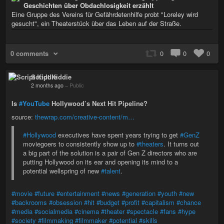
Geschichten über Obdachlosigkeit erzählt
Eine Gruppe des Vereins für Gefährdetenhilfe probt "Loreley wird
gesucht", ein Theaterstück über das Leben auf der Straße.
0 comments
0
0
0
Script Kiddie
2 months ago
–
Public
Is
#YouTube
Hollywood’s Next Hit Pipeline?
source:
thewrap.com/creative-content/m…
#Hollywood
executives have spent years trying to get
#GenZ
moviegoers to consistently show up to
#theaters
. It turns out
a big part of the solution is a pair of Gen Z directors who are
putting Hollywood on its ear and opening its mind to a
potential wellspring of new
#talent
.
#movie
#future
#entertainment
#news
#generation
#youth
#new
#backrooms
#obsession
#hit
#budget
#profit
#capitalism
#chance
#media
#socialmedia
#cinema
#theater
#spectacle
#fans
#hype
#society
#filmmaking
#filmmaker
#potential
#skills