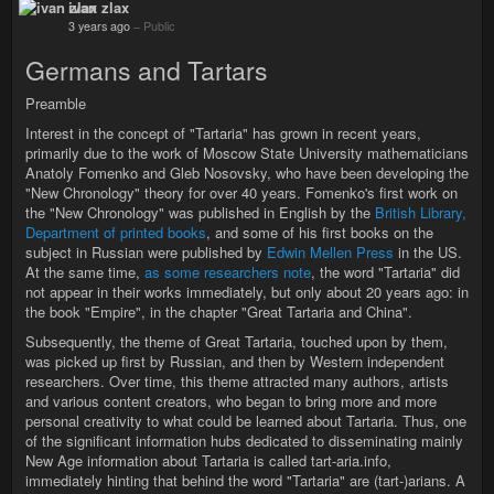
ivan zlax
3 years ago
–
Public
Germans and Tartars
Preamble
Interest in the concept of "Tartaria" has grown in recent years,
primarily due to the work of Moscow State University mathematicians
Anatoly Fomenko and Gleb Nosovsky, who have been developing the
"New Chronology" theory for over 40 years. Fomenko's first work on
the "New Chronology" was published in English by the
British Library,
Department of printed books
, and some of his first books on the
subject in Russian were published by
Edwin Mellen Press
in the US.
At the same time,
as some researchers note
, the word "Tartaria" did
not appear in their works immediately, but only about 20 years ago: in
the book "Empire", in the chapter "Great Tartaria and China".
Subsequently, the theme of Great Tartaria, touched upon by them,
was picked up first by Russian, and then by Western independent
researchers. Over time, this theme attracted many authors, artists
and various content creators, who began to bring more and more
personal creativity to what could be learned about Tartaria. Thus, one
of the significant information hubs dedicated to disseminating mainly
New Age information about Tartaria is called tart-aria.info,
immediately hinting that behind the word "Tartaria" are (tart-)arians. A