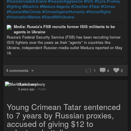
#RussiaInvadedUkraine
#RussianAggression
#ISIS
#Syria
#Turkey
#fighting
#Muslims
#Meduza
#agents
#Chechen
#Tatar
#Crimea
#RussianWarCrimes
#CrimesAgainstHumanity
#HumanRights
#InformationWarfare
#StandWithUkraine
Media: Russia's FSB recruits former ISIS militants to be
agents in Ukraine
Russia's Federal Security Service (FSB) has been recruiting former
ISIS fighters over the years as their "agents" in countries like
Ukraine, independent Russian media outlet Meduza reported on May
16.
4 comments
1
4
2
Mark Lansbury
3 years ago
–
Public
Young Crimean Tatar sentenced
to 7 years by Russian proxies,
accused of giving $12 to