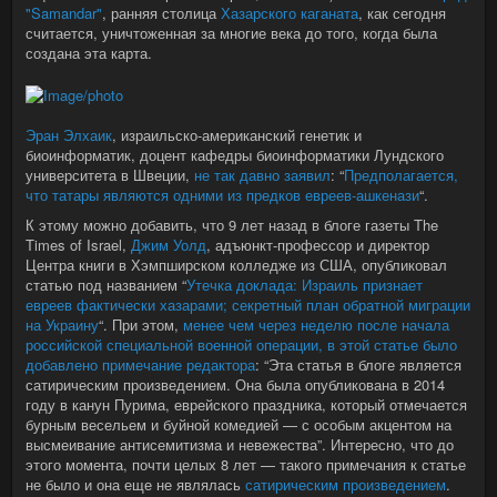
"Samandar"
, ранняя столица
Хазарского каганата
, как сегодня
считается, уничтоженная за многие века до того, когда была
создана эта карта.
Эран Элхаик
, израильско-американский генетик и
биоинформатик, доцент кафедры биоинформатики Лундского
университета в Швеции,
не так давно заявил
: “
Предполагается,
что татары являются одними из предков евреев-ашкенази
“.
К этому можно добавить, что 9 лет назад в блоге газеты The
Times of Israel,
Джим Уолд
, адъюнкт-профессор и директор
Центра книги в Хэмпширском колледже из США, опубликовал
статью под названием “
Утечка доклада: Израиль признает
евреев фактически хазарами; секретный план обратной миграции
на Украину
“. При этом,
менее чем через неделю после начала
российской специальной военной операции, в этой статье было
добавлено примечание редактора
: “Эта статья в блоге является
сатирическим произведением. Она была опубликована в 2014
году в канун Пурима, еврейского праздника, который отмечается
бурным весельем и буйной комедией — с особым акцентом на
высмеивание антисемитизма и невежества”. Интересно, что до
этого момента, почти целых 8 лет — такого примечания к статье
не было и она еще не являлась
сатирическим произведением
.