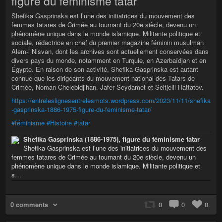
figure du féminisme tatar
Shefika Gasprinska est l’une des initiatrices du mouvement des
femmes tatares de Crimée au tournant du 20e siècle, devenu un
phénomène unique dans le monde islamique. Militante politique et
sociale, rédactrice en chef du premier magazine féminin musulman
Alem-i Nisvan, dont les archives sont actuellement conservées dans
divers pays du monde, notamment en Turquie, en Azerbaïdjan et en
Égypte. En raison de son activité, Shefika Gasprinska est autant
connue que les dirigeants du mouvement national des Tatars de
Crimée, Noman Chelebidjihan, Jafer Seydamet et Seitjelil Hattatov.
https://entreleslignesentrelesmots.wordpress.com/2023/11/11/shefika
-gasprinska-1886-1975-figure-du-feminisme-tatar/
#féminisme
#Histoire
#tatar
Shefika Gasprinska (1886-1975), figure du féminisme tatar
Shefika Gasprinska est l’une des initiatrices du mouvement des
femmes tatares de Crimée au tournant du 20e siècle, devenu un
phénomène unique dans le monde islamique. Militante politique et
s…
0 comments
0
0
0