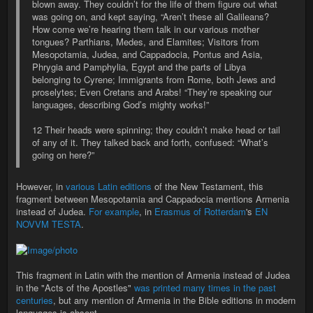
blown away. They couldn’t for the life of them figure out what
was going on, and kept saying, “Aren’t these all Galileans?
How come we’re hearing them talk in our various mother
tongues? Parthians, Medes, and Elamites; Visitors from
Mesopotamia, Judea, and Cappadocia, Pontus and Asia,
Phrygia and Pamphylia, Egypt and the parts of Libya
belonging to Cyrene; Immigrants from Rome, both Jews and
proselytes; Even Cretans and Arabs! “They’re speaking our
languages, describing God’s mighty works!”
12 Their heads were spinning; they couldn’t make head or tail
of any of it. They talked back and forth, confused: “What’s
going on here?”
However, in
various Latin editions
of the New Testament, this
fragment between Mesopotamia and Cappadocia mentions Armenia
instead of Judea.
For example
, in
Erasmus of Rotterdam
's
EN
NOVVM TESTA
.
This fragment in Latin with the mention of Armenia instead of Judea
in the "Acts of the Apostles"
was printed many times in the past
centuries
, but any mention of Armenia in the Bible editions in modern
languages is absent.