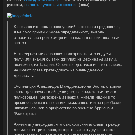
русском,
на англ. лучше и интереснее
(вики)
К сожалению, после всех усилий, которые я предпринял,
я не смог прийти к более определенному выводу
относительно происхождения наших нынешних числовых
знаков.
Есть серьезные основания подозревать, что индусы
получили знания об этих фигурах из Верхней Азии или,
возможно, из Татарии. Скромные достижения этого народа
не имеют права претендовать на очень далёкую
древность.
Экспедиция Александра Македонского на Восток открыла
канал для научного общения; но, по свидетельству его
полководцев, Мегасфена и Неарха, жители Индии в то
время совершенно не знали письменности и не приобрели
никаких навыков в арифметике во времена Арриана и
Филострата.
Анкетиль утверждает, что санскритский алфавит прежде
делился на три класса, которые, как и в других языках,
использовались для обозначения последовательных