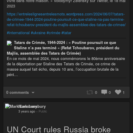
vivre dans notre maison. » Volodymyr Zelensky sur Twitter, le 18 mai
2023
https://entreleslignesentrelesmots.wordpress.com/2024/06/07/tatars-
de-crimee-1944-2024-poutine-poursuit-ce-que-staline-na-pas-termine-
refat-tchoubarov-president-du-majlis-assemblee-des-tatars-de-crimee/
#international
#ukraine
#crimée
#tatar
Tatars de Crimée, 1944-2024 : « Poutine poursuit ce que
Staline n’a pas terminé » (Refat Tchoubarov, président du
Majlis, assemblée des Tatars de Crimée)
En ce mois de mai 2024, nous commémorons le 80ème anniversaire
de la déportation par Staline des Tatars de Crimée, ce crime de
masse auquel fait écho, depuis 10 ans, l’occupation brutale de la
péni…
0 comments
0
0
1
Mark Lansbury
3 years ago
–
Public
UN Court rules Russia broke