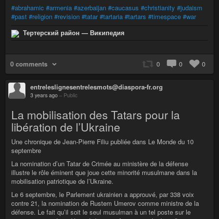
#abrahamic
#armenia
#azerbaijan
#caucasus
#christianity
#judaism
#past
#religion
#revision
#tatar
#tartaria
#tartars
#timespace
#war
Тертерский район — Википедия
0 comments
0
0
0
entreleslignesentrelesmots@diaspora-fr.org
3 years ago
–
Public
La mobilisation des Tatars pour la
libération de l’Ukraine
Une chronique de Jean-Pierre Filiu publiée dans Le Monde du 10
septembre
La nomination d’un Tatar de Crimée au ministère de la défense
illustre le rôle éminent que joue cette minorité musulmane dans la
mobilisation patriotique de l’Ukraine.
Le 6 septembre, le Parlement ukrainien a approuvé, par 338 voix
contre 21, la nomination de Rustem Umerov comme ministre de la
défense. Le fait qu’il soit le seul musulman à un tel poste sur le