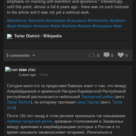
emphasis on mocking anti-Semitism and ignorance." Interestingly,
until this point, almost a full 8 years ago - there was no such footnote
to the article and it was not yet a satirical work.
#abrahamic
#armenia
#azerbaijan
#caucasus
#christianity
#judaism
#past
#religion
#revision
#tatar
#tartaria
#tartars
#timespace
#war
Tartar District - Wikipedia
5 comments
0
5
0
ivan zlax
3 years ago
–
Public
Сегодня мало кто за пределами Кавказа знает о том, что между
Азербайджаном и армянской Нагорно-Карабахской Республикой
республикой располагается небольшой
Тертерский район
(англ.
Tartar District
), по которому протекает
река Тертер
(англ.
Tartar
river
).
Почти 120 лет назад в этом регионе произошла так называемая
Армяно-татарская резня
, кровавые столкновения в Закавказье
между армянами и азербайджанцами (которых в России в то
время называли закавказскими татарами). Изначально в