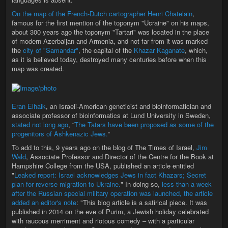
On the map of the French-Dutch cartographer
Henri Chatelain
,
famous for the first mention of the toponym "Ucraine" on his maps,
about 300 years ago the toponym "Tartari" was located in the place
of modern Azerbaijan and Armenia, and not far from it was marked
the
city of "Samandar"
, the capital of the
Khazar Kaganate
, which,
as it is believed today, destroyed many centuries before when this
map was created.
Eran Elhaik
, an Israeli-American geneticist and bioinformatician and
associate professor of bioinformatics at Lund University in Sweden,
stated not long ago
, “
The Tatars have been proposed as some of the
progenitors of Ashkenazic Jews.
“
To add to this, 9 years ago on the blog of The Times of Israel,
Jim
Wald
, Associate Professor and Director of the Centre for the Book at
Hampshire College from the USA, published an article entitled
"
Leaked report: Israel acknowledges Jews in fact Khazars; Secret
plan for reverse migration to Ukraine.
" In doing so,
less than a week
after the Russian special military operation was launched, the article
added an editor's note
: "This blog article is a satirical piece. It was
published in 2014 on the eve of Purim, a Jewish holiday celebrated
with raucous merriment and riotous comedy – with a particular