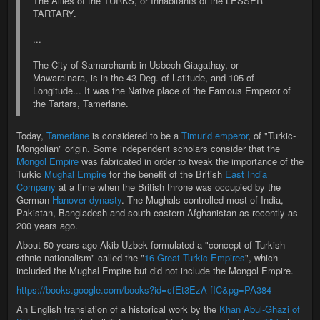
The Allies of the TURKS, or Inhabitants of the LESSER
TARTARY.
...
The City of Samarchamb in Usbech Giagathay, or
Mawaralnara, is in the 43 Deg. of Latitude, and 105 of
Longitude... It was the Native place of the Famous Emperor of
the Tartars, Tamerlane.
Today,
Tamerlane
is considered to be a
Timurid emperor
, of "Turkic-
Mongolian" origin. Some independent scholars consider that the
Mongol Empire
was fabricated in order to tweak the importance of the
Turkic
Mughal Empire
for the benefit of the British
East India
Company
at a time when the British throne was occupied by the
German
Hanover dynasty
. The Mughals controlled most of India,
Pakistan, Bangladesh and south-eastern Afghanistan as recently as
200 years ago.
About 50 years ago Akib Uzbek formulated a "concept of Turkish
ethnic nationalism" called the "
16 Great Turkic Empires
", which
included the Mughal Empire but did not include the Mongol Empire.
https://books.google.com/books?id=cfEt3EzA-fIC&pg=PA384
An English translation of a historical work by the
Khan Abul-Ghazi of