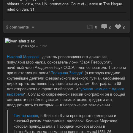
oblasts in 2014, the UN International Court of Justice in The Hague
ruled on Jan. 31.
2 comments
0
2
2
ivan zlax
3 years ago
–
Public
Николай Морозов
- деятель революционного движения,
популяризатор науки, основатель ложи "Заря Петрбурга",
почётный член Академии Наук СССР, член-основатель 1 степени
при инсталляции ложи "
Полярная Звезда
" (в которую входили
крупнейшие деятели февральского военного путча), бессменный
директор Естественно-научного института им. Лесграфта, в 88
лет отправился на фронт снайпером, и "
убивал немцев с одного
выстрела
". Согласно современной версии биографии он в общей
сложности провёл в царских тюрьмах около тридцати лет,
двадцать пять из которых — в непрерывном заключении.
Тем не менее
, в Двинске были просторные помещения и
сносный режим содержания, вдобавок, Ксения Морозова,
которая преподавала в Народной консерватории в
Петербурге, могла регулярно навещать мужа[155]. 26