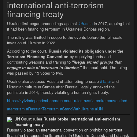
international anti-terrorism
financing treaty
Ukraine first began proceedings against
#Russia
in 2017, arguing that
it had been financing terrorism in Ukraine's Donbas region.
The ruling was limited in scope to the events before the full-scale
invasion of Ukraine in 2022.
According to the court,
Russia violated its obligation under the
Terrorism Financing Convention
by supplying funds and
contributing weapons and training to
"illegal armed groups that
engage in acts of terrorism in Ukraine,"
the court said. The ruling
was passed by 13 votes to two.
Ukraine also accused Russia of attempting to erase
#Tatar
and
Ukrainian culture in Crimea after Russia illegally annexed the
peninsula in 2014, thereby violating a human rights treaty.
https://kyivindependent.com/un-court-rules-russia-broke-convention/
#terrorism
#RussianTerrorism
#StandWithUkraine
#UN
UN Court rules Russia broke international anti-terrorism
financing treaty
Russia violated an international convention on prohibiting terrorist
financing by supporting its proxies in Ukraine's Donetsk and Luhansk