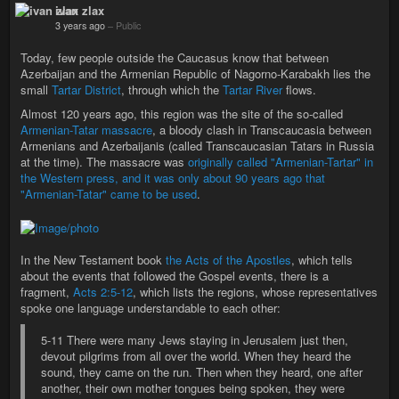
ivan zlax
3 years ago
–
Public
Today, few people outside the Caucasus know that between
Azerbaijan and the Armenian Republic of Nagorno-Karabakh lies the
small
Tartar District
, through which the
Tartar River
flows.
Almost 120 years ago, this region was the site of the so-called
Armenian-Tatar massacre
, a bloody clash in Transcaucasia between
Armenians and Azerbaijanis (called Transcaucasian Tatars in Russia
at the time). The massacre was
originally called "Armenian-Tartar" in
the Western press, and it was only about 90 years ago that
"Armenian-Tatar" came to be used
.
In the New Testament book
the Acts of the Apostles
, which tells
about the events that followed the Gospel events, there is a
fragment,
Acts 2:5-12
, which lists the regions, whose representatives
spoke one language understandable to each other:
5-11 There were many Jews staying in Jerusalem just then,
devout pilgrims from all over the world. When they heard the
sound, they came on the run. Then when they heard, one after
another, their own mother tongues being spoken, they were