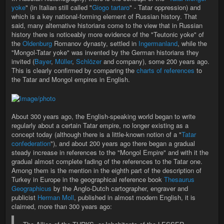
yoke
" (in Italian still called "
Giogo tartaro
" - Tatar oppression) and
which is a key national-forming element of Russian history. That
said, many alternative historians come to the view that in Russian
history there is noticeably more evidence of the "Teutonic yoke" of
the
Oldenburg
Romanov dynasty, settled in
Ingermanland
, while the
"Mongol-Tatar yoke" was invented by the German historians they
invited (
Bayer
,
Müller
,
Schlözer
and company), some 200 years ago.
This is clearly confirmed by comparing the
charts of references
to
the Tatar and Mongol empires in English.
About 300 years ago, the English-speaking world began to write
regularly about a certain Tatar empire, no longer existing as a
concept today (although there is a little-known notion of a "
Tatar
confederation
"), and about 200 years ago there began a gradual
steady increase in references to the "Mongol Empire" and with it the
gradual almost complete fading of the references to the Tatar one.
Among them is the mention in the eighth part of the description of
Turkey in Europe in the geographical reference book
Thesaurus
Geographicus
by the Anglo-Dutch cartographer, engraver and
publicist
Herman Moll
, published in almost modern English, it is
claimed, more than 300 years ago: