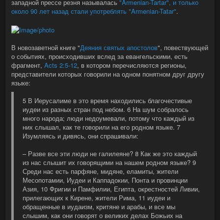
западной прессе резня называлась
"Armenian-Tartar", и только
около 90 лет назад стали употреблять "Armenian-Tatar"
.
В новозаветной книге "
Деяния святых апостолов
", повествующей
о событиях, происходивших вслед за евангельскими, есть
фрагмент,
Acts 2:5-12
, в котором перечисляются регионы,
представители которых говорили на одном понятном друг другу
языке:
5 В Иерусалиме в это время находились благочестивые
иудеи из разных стран под небом. 6 На шум собралось
много народа; люди недоумевали, потому что каждый из
них слышал, как те говорили на его родном языке. 7
Изумляясь и дивясь, они спрашивали:
– Разве все эти люди не галилеяне? 8 Как же это каждый
из нас слышит их говорящими на нашем родном языке? 9
Среди нас есть парфяне, мидяне, еламиты, жители
Месопотамии, Иудеи и Каппадокии, Понта и провинции
Азия, 10 Фригии и Памфилии, Египта, окрестностей Ливии,
прилегающих к Кирене, жители Рима, 11 иудеи и
обращенные в иудаизм, критяне и арабы, и все мы
слышим, как они говорят о великих делах Божьих на