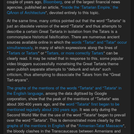
couple of years ago,
Bloomberg
, one of the largest financial news
agencies, published an article, "
Inside the ‘Tartarian Empire,’ the
QAnon of Architecture
", devoted entirely to this topic.
At the same time, many critics pointed out that the word "Tartaria" is
just an obsolete version of the word "Tataria" and thus attempts to
describe a certain Great Tartaria in isolation from the Tatars is a
commonplace historical falsification. There are numerous ancient
sources available online in which the
words "Tartar" and "Tatar" occur
simultaneously
, in many of which expressions along the lines of
"
Tartars or Tartars
" or "
Tartars, or more correctly Tartars
" can be
clearly read. It may be noted that in response to this, some popular
video bloggers successfully monetising the Great Tartaria theme
even publish separate attempts to "debunk and refute" such
criticism, thus attempting to dissociate the Tatars from the "Great
Tart-aryans".
The graphs of the mentions of the words "Tartaria" and "Tataria" in
the English language
, among the data digitised by Google
corporation, show that the peak of the mentions of "Tartaria" was
about 300-400 years ago, and the
word "Tataria" first began to be
mentioned regularly about 250 years ago
. It was only during the
Second World War that the use of the word "Tataria" began to prevail
over the word "Tartaria". This is demonstrated more clearly by the
graphs of the mentions in English
of the "
Armenian-Tatar Massacre
",
the bloody clashes in the Transcaucasus between Armenians and