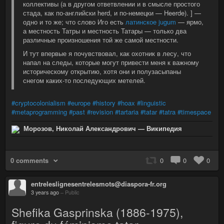
коллективы (а в другом ответвлении и в смысле простого
стада, как по-английски herd, и по-немецки — Heerde). ] —
одно и то же; что слово Иго есть
латинское jugum
— ярмо,
а местность Татры и местность Татары — только два
различные произношения той же самой местности.
И тут впервые я почувствовал, как охотник в лесу, что
напал на следы, которые могут привести меня к важному
историческому открытию, хотя они и полузасыпаны
снегом каких-то последующих метелей.
#cryptocolonialism
#europe
#history
#hoax
#linguistic
#metaprogramming
#past
#revision
#tartaria
#tatar
#tatra
#timespace
Морозов, Николай Александрович — Википедия
0 comments
0
0
0
entreleslignesentrelesmots@diaspora-fr.org
3 years ago
–
Public
Shefika Gasprinska (1886-1975),