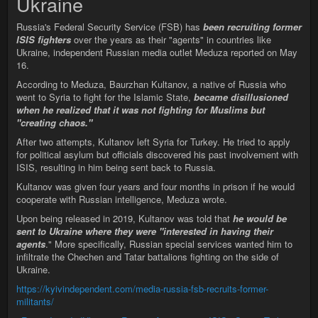
Ukraine
Russia's Federal Security Service (FSB) has
been recruiting former
ISIS fighters
over the years as their "agents" in countries like
Ukraine, independent Russian media outlet Meduza reported on May
16.
According to Meduza, Baurzhan Kultanov, a native of Russia who
went to Syria to fight for the Islamic State,
became disillusioned
when he realized that it was not fighting for Muslims but
"creating chaos."
After two attempts, Kultanov left Syria for Turkey. He tried to apply
for political asylum but officials discovered his past involvement with
ISIS, resulting in him being sent back to Russia.
Kultanov was given four years and four months in prison if he would
cooperate with Russian intelligence, Meduza wrote.
Upon being released in 2019, Kultanov was told that
he would be
sent to Ukraine where they were "interested in having their
agents
." More specifically, Russian special services wanted him to
infiltrate the Chechen and Tatar battalions fighting on the side of
Ukraine.
https://kyivindependent.com/media-russia-fsb-recruits-former-
militants/