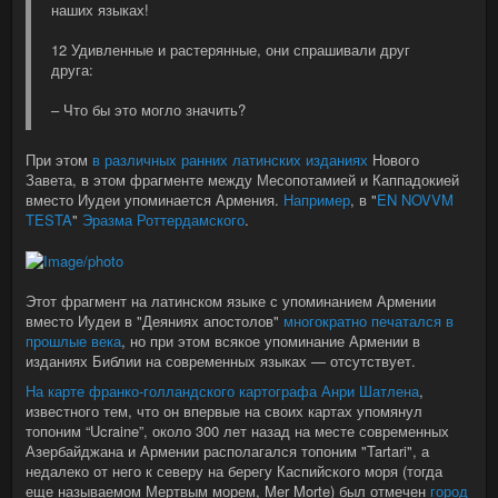
наших языках!
12 Удивленные и растерянные, они спрашивали друг
друга:
– Что бы это могло значить?
При этом
в различных ранних латинских изданиях
Нового
Завета, в этом фрагменте между Месопотамией и Каппадокией
вместо Иудеи упоминается Армения.
Например
, в "
EN NOVVM
TESTA
"
Эразма Роттердамского
.
Этот фрагмент на латинском языке с упоминанием Армении
вместо Иудеи в "Деяниях апостолов"
многократно печатался в
прошлые века
, но при этом всякое упоминание Армении в
изданиях Библии на современных языках — отсутствует.
На карте франко-голландского картографа
Анри Шатлена
,
известного тем, что он впервые на своих картах упомянул
топоним “Ucraine”, около 300 лет назад на месте современных
Азербайджана и Армении располагался топоним "Tartari", а
недалеко от него к северу на берегу Каспийского моря (тогда
еще называемом Мертвым морем, Mer Morte) был отмечен
город