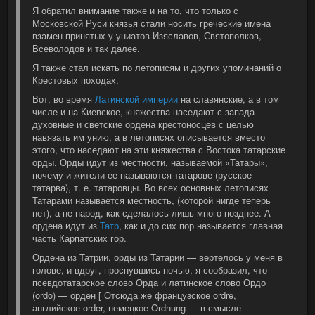
Я обратил внимание также и на то, что только с
Московской Руси князья стали носить греческие имена
взамен принятых у униатов Изяславов, Святополков,
Всеволодов и так далее.
Я также стал искать по летописям и других упоминаний о
Крестовых походах.
Вот, во время
Латинской империи
на славянские, а в том
числе и на Киевское, княжества наседают с запада
духовные и светские ордена крестоносцев с целью
навязать им унию, а в летописях описывается вместо
этого, что наседают на эти княжества с Востока татарские
орды. Орды идут из местности, называемой «Татары»,
почему и жители ее называются татарове (русское —
татарва), т. е. татаровцы. Во всех основных летописях
Татарами называется местность, (которой нигде теперь
нет), а не народ, как сделалось лишь много позднее. А
ордена идут из
Татр
, как и до сих пор называется главная
часть Карпатских гор.
Ордена из Татрии, орды из Татарии — вертелось у меня в
голове, и вдруг, проснувшись ночью, я сообразил, что
псевдотатарское слово Орда и латинское слово Ордо
(ordo) — орден [ Отсюда же французское ordre,
английское order, немецкое Ordnung — в смысле