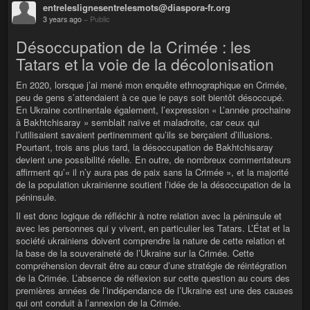
entreleslignesentrelesmots@diaspora-fr.org
3 years ago
–
Public
Désoccupation de la Crimée : les
Tatars et la voie de la décolonisation
En 2020, lorsque j’ai mené mon enquête ethnographique en Crimée,
peu de gens s’attendaient à ce que le pays soit bientôt désoccupé.
En Ukraine continentale également, l’expression « L’année prochaine
à Bakhtchisaray » semblait naïve et maladroite, car ceux qui
l’utilisaient savaient pertinemment qu’ils se berçaient d’illusions.
Pourtant, trois ans plus tard, la désoccupation de Bakhtchisaray
devient une possibilité réelle. En outre, de nombreux commentateurs
affirment qu’« il n’y aura pas de paix sans la Crimée », et la majorité
de la population ukrainienne soutient l’idée de la désoccupation de la
péninsule.
Il est donc logique de réfléchir à notre relation avec la péninsule et
avec les personnes qui y vivent, en particulier les Tatars. L’État et la
société ukrainiens doivent comprendre la nature de cette relation et
la base de la souveraineté de l’Ukraine sur la Crimée. Cette
compréhension devrait être au cœur d’une stratégie de réintégration
de la Crimée. L’absence de réflexion sur cette question au cours des
premières années de l’indépendance de l’Ukraine est une des causes
qui ont conduit à l’annexion de la Crimée.