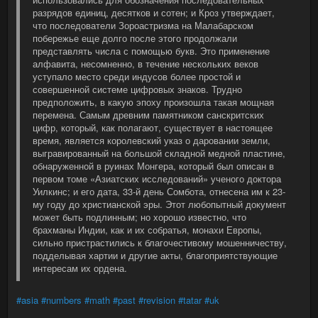
разрядов единиц, десятков и сотен; и Кроз утверждает,
что последователи Зороастризма на Малабарском
побережье еще долго после этого продолжали
представлять числа с помощью букв. Это применение
алфавита, несомненно, в течение нескольких веков
уступало место среди индусов более простой и
совершенной системе цифровых знаков. Трудно
предположить, в какую эпоху произошла такая мощная
перемена. Самым древним памятником санскритских
цифр, который, как полагают, существует в настоящее
время, является королевский указ о даровании земли,
выгравированный на большой складной медной пластине,
обнаруженной в руинах Монгера, который был описан в
первом томе «Азиатских исследований» ученого доктора
Уилкинс; и его дата, 33-й день Сомбота, отнесена им к 23-
му году до христианской эры. Этот любопытный документ
может быть подлинным; но хорошо известно, что
брахманы Индии, как и их собратья, монахи Европы,
сильно пристрастились к благочестивому мошенничеству,
подделывая хартии и другие акты, благоприятствующие
интересам их ордена.
#asia
#numbers
#math
#past
#revision
#tatar
#uk