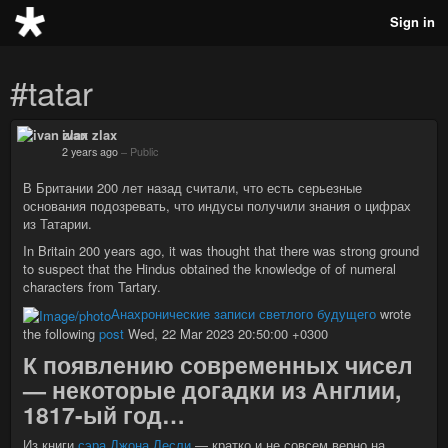
Sign in
#tatar
ivan zlax
2 years ago
–
Public
В Британии 200 лет назад считали, что есть серьезные
основания подозревать, что индусы получили знания о цифрах
из Татарии.
In Britain 200 years ago, it was thought that there was strong ground
to suspect that the Hindus obtained the knowledge of of numeral
characters from Tartary.
Анахронические записи светлого будущего
wrote
the following
post
Wed, 22 Mar 2023 20:50:00 +0300
К появлению современных чисел
— некоторые догадки из Англии,
1817-ый год…
Из книги
сэра Джона Лесли
— кратко и не совсем верно на