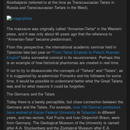
Azerbaijanis (referred to at the time as Transcaucasian Tatars in
Russia and Transcaucasian Tartars in the West).
The massacre was originally called "Armenian-Tartar" in the Western
press, and it was only about 90 years ago that the reference to
"Armenian-Tatar" became predominant.
From this perspective, the international academic seminar held in
Tatarstan late last year on "
From Tartar Empires to Peter's Russian
Empire
" looks somewhat comical in its recursiveness. Perhaps this
is an example of how historical phantomes are created in real time.
If not to try to disassociate the concepts of "Tartars" and "Tatars", as
it is suggested by academician Fomenko and his followers for some
time, it would be possible to understand better what the Great Tataria
was and for what reasons it could be forgotten.
The Germans and the Tatars
Today there is a barely perceptible, but close connection between the
Germans and the Tatars. For example,
over 100 German professors
have worked at Kazan Federal University
in
Tatarstan
in different
years, and two rectors, Karl Fuchs and Ivan Osipovich Braun, were
from Germany. The Geological Museum of the University is named
after A.A. Stuckenberg and the Zoological Museum after E.A.