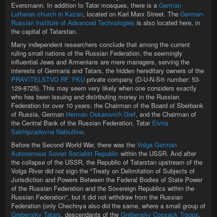
Eversmann. In addition to Tatar mosques, there is a
German
Lutheran church in Kazan
, located on Karl Marx Street. The
German-
Russian Institute of Advanced Technologies
is also located here, in
the capital of Tatarstan.
Many independent researchers conclude that among the current
ruling small nations of the Russian Federation, the seemingly
influential Jews and Armenians are mere managers, serving the
interests of Germans and Tatars, the hidden hereditary owners of the
PRAVITELSTVO RF, FKU
private company (D-U-N-S® number: 53-
129-8725). This may seem very likely when one considers exactly
who has been issuing and distributing money in the Russian
Federation for over 10 years: the Chairman of the Board of Sberbank
of Russia, German
Herman Oskarovich Gref
, and the Chairman of
the Central Bank of the Russian Federation, Tatar
Elvira
Sakhipzadovna Nabiullina
.
Before the Second World War, there was the
Volga German
Autonomous Soviet Socialist Republic
within the USSR. And after
the collapse of the USSR, the Republic of Tatarstan upstream of the
Volga River did not sign the "Treaty on Delimitation of Subjects of
Jurisdiction and Powers Between the Federal Bodies of State Power
of the Russian Federation and the Sovereign Republics within the
Russian Federation", but it did not withdraw from the Russian
Federation (only Chechnya also did the same, where a small group of
Grebensky Tatars
, descendants of the
Grebensky Cossack Troops
,