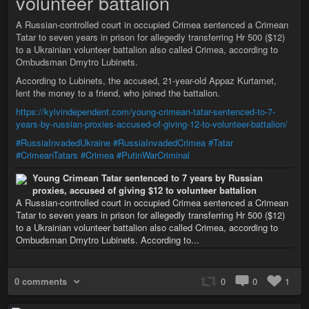
volunteer battalion
A Russian-controlled court in occupied Crimea sentenced a Crimean
Tatar to seven years in prison for allegedly transferring Hr 500 ($12)
to a Ukrainian volunteer battalion also called Crimea, according to
Ombudsman Dmytro Lubinets.
According to Lubinets, the accused, 21-year-old Appaz Kurtamet,
lent the money to a friend, who joined the battalion.
https://kyivindependent.com/young-crimean-tatar-sentenced-to-7-
years-by-russian-proxies-accused-of-giving-12-to-volunteer-battalion/
#RussiaInvadedUkraine
#RussiaInvadedCrimea
#Tatar
#CrimeanTatars
#Crimea
#PutinWarCriminal
Young Crimean Tatar sentenced to 7 years by Russian
proxies, accused of giving $12 to volunteer battalion
A Russian-controlled court in occupied Crimea sentenced a Crimean
Tatar to seven years in prison for allegedly transferring Hr 500 ($12)
to a Ukrainian volunteer battalion also called Crimea, according to
Ombudsman Dmytro Lubinets. According to...
0 comments
0
0
1