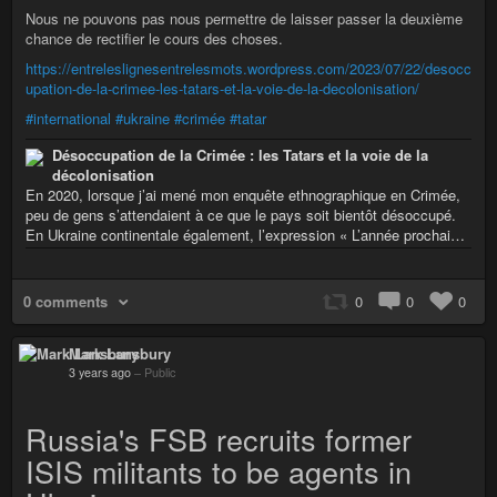
Nous ne pouvons pas nous permettre de laisser passer la deuxième
chance de rectifier le cours des choses.
https://entreleslignesentrelesmots.wordpress.com/2023/07/22/desocc
upation-de-la-crimee-les-tatars-et-la-voie-de-la-decolonisation/
#international
#ukraine
#crimée
#tatar
Désoccupation de la Crimée : les Tatars et la voie de la
décolonisation
En 2020, lorsque j’ai mené mon enquête ethnographique en Crimée,
peu de gens s’attendaient à ce que le pays soit bientôt désoccupé.
En Ukraine continentale également, l’expression « L’année prochai…
0 comments
0
0
0
Mark Lansbury
3 years ago
–
Public
Russia's FSB recruits former
ISIS militants to be agents in