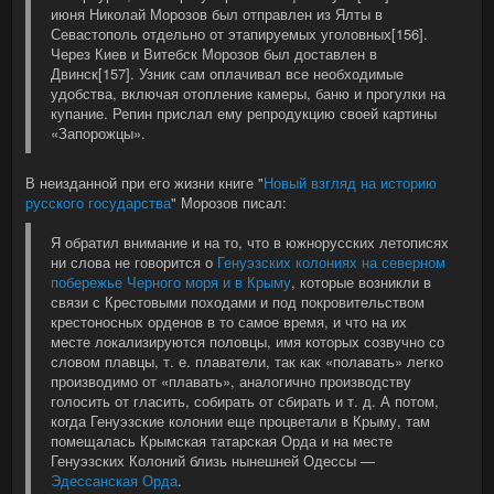
июня Николай Морозов был отправлен из Ялты в
Севастополь отдельно от этапируемых уголовных[156].
Через Киев и Витебск Морозов был доставлен в
Двинск[157]. Узник сам оплачивал все необходимые
удобства, включая отопление камеры, баню и прогулки на
купание. Репин прислал ему репродукцию своей картины
«Запорожцы».
В неизданной при его жизни книге "
Новый взгляд на историю
русского государства
" Морозов писал:
Я обратил внимание и на то, что в южнорусских летописях
ни слова не говорится о
Генуэзских колониях на северном
побережье Черного моря и в Крыму
, которые возникли в
связи с Крестовыми походами и под покровительством
крестоносных орденов в то самое время, и что на их
месте локализируются половцы, имя которых созвучно со
словом плавцы, т. е. плаватели, так как «полавать» легко
производимо от «плавать», аналогично производству
голосить от гласить, собирать от сбирать и т. д. А потом,
когда Генуэзские колонии еще процветали в Крыму, там
помещалась Крымская татарская Орда и на месте
Генуэзских Колоний близь нынешней Одессы —
Эдессанская Орда
.