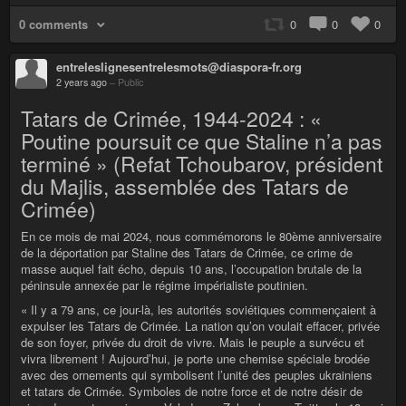
0 comments
0
0
0
entreleslignesentrelesmots@diaspora-fr.org
2 years ago
–
Public
Tatars de Crimée, 1944-2024 : «
Poutine poursuit ce que Staline n’a pas
terminé » (Refat Tchoubarov, président
du Majlis, assemblée des Tatars de
Crimée)
En ce mois de mai 2024, nous commémorons le 80ème anniversaire
de la déportation par Staline des Tatars de Crimée, ce crime de
masse auquel fait écho, depuis 10 ans, l’occupation brutale de la
péninsule annexée par le régime impérialiste poutinien.
« Il y a 79 ans, ce jour-là, les autorités soviétiques commençaient à
expulser les Tatars de Crimée. La nation qu’on voulait effacer, privée
de son foyer, privée du droit de vivre. Mais le peuple a survécu et
vivra librement ! Aujourd’hui, je porte une chemise spéciale brodée
avec des ornements qui symbolisent l’unité des peuples ukrainiens
et tatars de Crimée. Symboles de notre force et de notre désir de