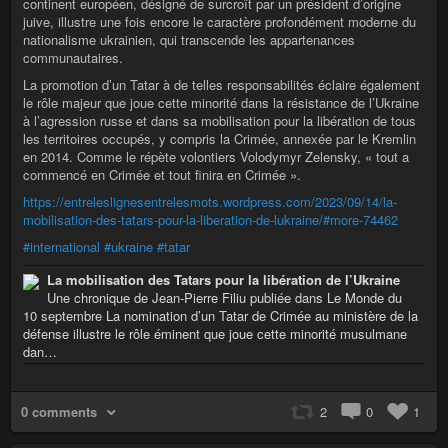
continent européen, désigné de surcroît par un président d’origine
juive, illustre une fois encore le caractère profondément moderne du
nationalisme ukrainien, qui transcende les appartenances
communautaires.
La promotion d’un Tatar à de telles responsabilités éclaire également
le rôle majeur que joue cette minorité dans la résistance de l’Ukraine
à l’agression russe et dans sa mobilisation pour la libération de tous
les territoires occupés, y compris la Crimée, annexée par le Kremlin
en 2014. Comme le répète volontiers Volodymyr Zelensky, « tout a
commencé en Crimée et tout finira en Crimée ».
https://entreleslignesentrelesmots.wordpress.com/2023/09/14/la-
mobilisation-des-tatars-pour-la-liberation-de-lukraine/#more-74462
#international
#ukraine
#tatar
La mobilisation des Tatars pour la libération de l’Ukraine
Une chronique de Jean-Pierre Filiu publiée dans Le Monde du
10 septembre La nomination d’un Tatar de Crimée au ministère de la
défense illustre le rôle éminent que joue cette minorité musulmane
dan…
0 comments
2
0
1