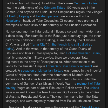
had lived from old times). In addition, there were
German colonies
near the settlements of the
Crimean Tatars
100 years ago in the
Crimea. And beyond the Urals, in the Chelyabinsk region, the villages
of
Berlin
,
Leipzig
and
Fershampenauaz
were founded by the
Nagaibaks
- baptized Tatar Cossacks. Of course, these are not all
examples of such links on the territory of the Russian Federation.
Not so long ago, the Tatar cultural influence spread much wider than
it does today. For example, in the East, just a century ago, the inner
part of the Forbidden City in Peking, surrounded by the "Сhinese
City", was called "
Tartar City
" (
in the French it is still called so
today
). And in the west, in the territory of the Grand Duchy of
Lithuania and later in Rzeczpospolita, lived
Polish-Lithuanian Tatars
,
mainly engaged in military service: there were several Tatar
regiments in the army of Rzeczpospolita. After annexation of its
lands to the Russian Empire
Lithuanian-Tatar cavalry regiment
was
created. A
squadron of Lithuanian Tartars
was formed in the Imperial
Guard of Napoleon, first under the command of Mustafa Mirza
Akhmatovich and after his assassination near Vilnius - under the
command of Samuel Urza Uhlan. In World War I, a
regiment of Tatar
cavalry
fought as part of Józef Piłsudski's Polish army. The
uhlans
were also well known: the New European light cavalry in the armies
of Austria, Prussia and Russia. They got their name from the Tatar
language, and were originally recruited from Polish-Lithuanian Tatars.
In Russian historiography, there is the concept of the "
Tatar-Mongol