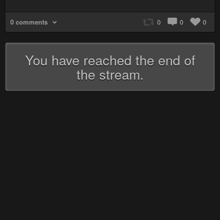
0 comments
0
0
0
You have reached the end of
the stream.