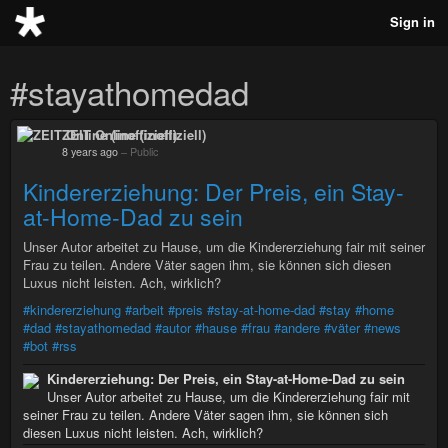
Sign in
#stayathomedad
ZEIT Online (inoffiziell)
8 years ago
–
Public
Kindererziehung: Der Preis, ein Stay-
at-Home-Dad zu sein
Unser Autor arbeitet zu Hause, um die Kindererziehung fair mit seiner
Frau zu teilen. Andere Väter sagen ihm, sie können sich diesen
Luxus nicht leisten. Ach, wirklich?
#kindererziehung
#arbeit
#preis
#stay-at-home-dad
#stay
#home
#dad
#stayathomedad
#autor
#hause
#frau
#andere
#väter
#news
#bot
#rss
Kindererziehung: Der Preis, ein Stay-at-Home-Dad zu sein
Unser Autor arbeitet zu Hause, um die Kindererziehung fair mit
seiner Frau zu teilen. Andere Väter sagen ihm, sie können sich
diesen Luxus nicht leisten. Ach, wirklich?