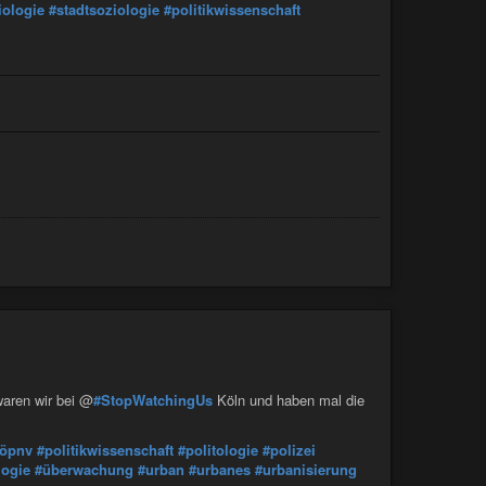
iologie
#stadtsoziologie
#politikwissenschaft
waren wir bei @
#StopWatchingUs
Köln und haben mal die
öpnv
#politikwissenschaft
#politologie
#polizei
logie
#überwachung
#urban
#urbanes
#urbanisierung