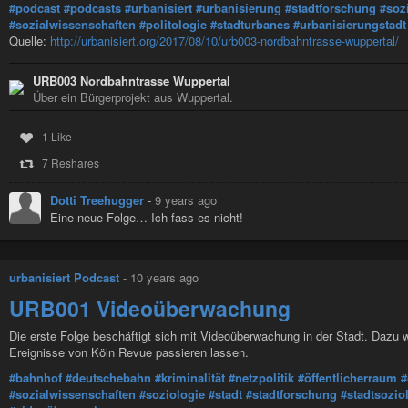
#podcast
#podcasts
#urbanisiert
#urbanisierung
#stadtforschung
#soz
#sozialwissenschaften
#politologie
#stadturbanes
#urbanisierungstadt
Quelle:
http://urbanisiert.org/2017/08/10/urb003-nordbahntrasse-wuppertal/
URB003 Nordbahntrasse Wuppertal
Über ein Bürgerprojekt aus Wuppertal.
1 Like
7 Reshares
Dotti Treehugger
-
9 years ago
Eine neue Folge… Ich fass es nicht!
urbanisiert Podcast
-
10 years ago
URB001 Videoüberwachung
Die erste Folge beschäftigt sich mit Videoüberwachung in der Stadt. Dazu 
Ereignisse von Köln Revue passieren lassen.
#bahnhof
#deutschebahn
#kriminalität
#netzpolitik
#öffentlicherraum
#
#sozialwissenschaften
#soziologie
#stadt
#stadtforschung
#stadtsozio