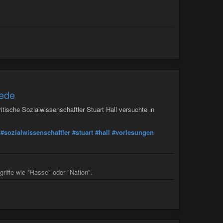
iede
tische Sozialwissenschaftler Stuart Hall versuchte in
#sozialwissenschaftler
#stuart
#hall
#vorlesungen
griffe wie "Rasse" oder "Nation".