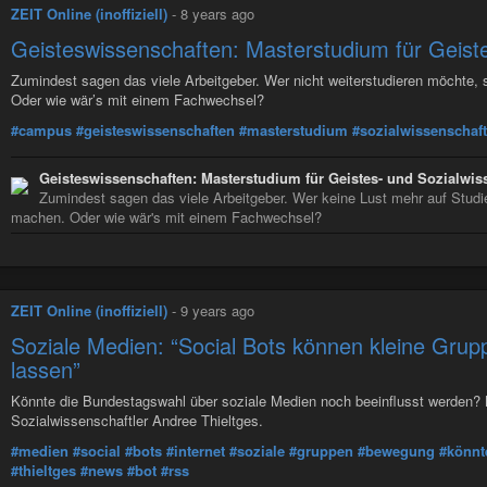
ZEIT Online (inoffiziell)
-
8 years ago
Geisteswissenschaften: Masterstudium für Geiste
Zumindest sagen das viele Arbeitgeber. Wer nicht weiterstudieren möchte, s
Oder wie wär’s mit einem Fachwechsel?
#campus
#geisteswissenschaften
#masterstudium
#sozialwissenschaft
Geisteswissenschaften: Masterstudium für Geistes- und Sozialwis
Zumindest sagen das viele Arbeitgeber. Wer keine Lust mehr auf Studier
machen. Oder wie wär's mit einem Fachwechsel?
ZEIT Online (inoffiziell)
-
9 years ago
Soziale Medien: “Social Bots können kleine Gr
lassen”
Könnte die Bundestagswahl über soziale Medien noch beeinflusst werden? Mi
Sozialwissenschaftler Andree Thieltges.
#medien
#social
#bots
#internet
#soziale
#gruppen
#bewegung
#könnt
#thieltges
#news
#bot
#rss