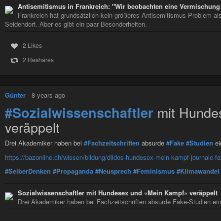
Antisemitismus in Frankreich: "Wir beobachten eine Vermischung
Frankreich hat grundsätzlich kein größeres Antisemitismus-Problem al
Seidendorf. Aber es gibt ein paar Besonderheiten.
2 Likes
2 Reshares
Günter
-
8 years ago
mit Hunde
#Sozialwissenschaftler
veräppelt
Drei Akademiker haben bei
#Fachzeitschriften
absurde
#Fake
#Studien
ei
https://bazonline.ch/wissen/bildung/dildos-hundesex-mein-kampf-journale-fa
#SelberDenken
#Propaganda
#Neusprech
#Feminismus
#Klimawandel
Sozialwissenschaftler mit Hundesex und «Mein Kampf» veräppelt
Drei Akademiker haben bei Fachzeitschriften absurde Fake-Studien eing