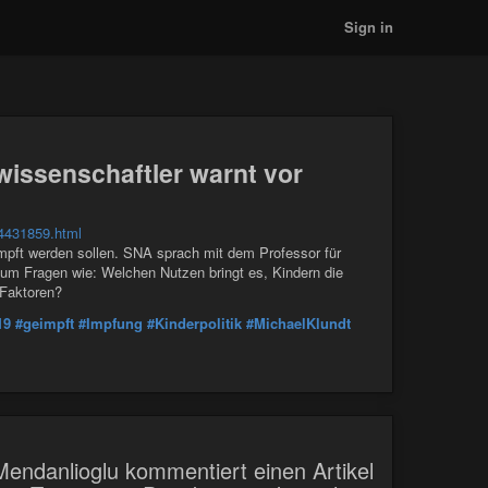
Sign in
wissenschaftler warnt vor
-4431859.html
impft werden sollen. SNA sprach mit dem Professor für
 um Fragen wie: Welchen Nutzen bringt es, Kindern die
 Faktoren?
19
#geimpft
#Impfung
#Kinderpolitik
#MichaelKlundt
endanlioglu kommentiert einen Artikel