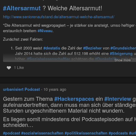
#Altersarmut
? Welche Altersarmut!
http://www.seniorenaufstand.de/altersarmut-welche-altersarmut/
"Die Altersarmut wird wegpropagiert – je stärker sie ansteigt, umso heftiger
erstaunlich breitem
#Niveau
.
Zunächst zwei Fakten:
Seit 2003 weist
#destatis
die Zahl der
#Bezieher
von
#Grundsiche
Jahr 2014 hatte sich die Zahl auf 512.198 erhöht eine
#Steigerung
u
höher.
#Sozialwissenschaftler
schätzen die
#Dunkelziffer
zwischen
Show more
Million ältere
#Menschen
ein
#Einkommen
haben, das unter dem
#
1 Like
Wichtig für die Begrifflichkeit: Wer geringere Einkünfte als die Grundsicheru
Man kann sie auch als absolute
#Armutsschwelle
bezeichnen. Sie beträgt
die Berechtigung zum Empfang dieser
#Leistung
vorliegt, wird penibel amt
urbanisiert Podcast
-
10 years ago
#Demokratie
#Geld
#Partei
#Politik
#Wirtschaft
#Menschen
#Leben
#Ar
Gestern zum Thema
ein
g
#Hackerspaces
#Interview
aufeinandertreffen, dann muss man sich über ständig
Stunden ungeschnittenem Material nicht wundern.
Es liegen somit mindestens drei Podcastepisoden auf 
schneiden…
#podcast
#sozialwissenschaften
#politikwissenschaften
#podcasts
#ur