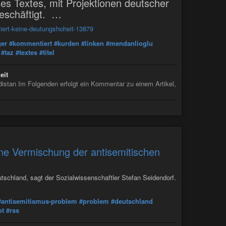
des Textes, mit Projektionen deutscher
eschäftigt. …
ziert-keine-deutungshoheit-13879
er
#kommentiert
#kurden
#linken
#mendanlioglu
#taz
#textes
#titel
eit
rdistan Im Folgenden erfolgt ein Kommentar zu einem Artikel,
ine Vermischung der antisemitischen
tschland, sagt der Sozialwissenschaftler Stefan Seidendorf.
#antisemitismus-problem
#problem
#deutschland
ot
#rss