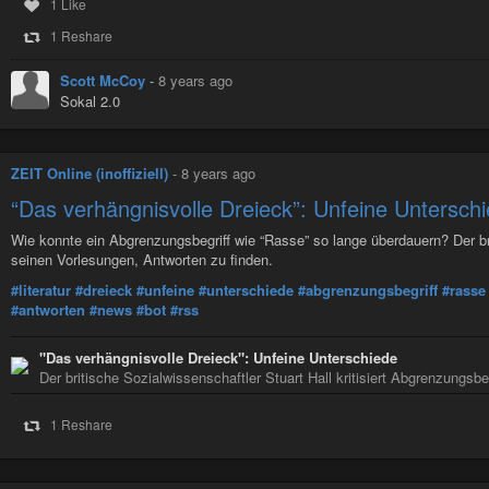
1 Like
1 Reshare
Scott McCoy
-
8 years ago
Sokal 2.0
ZEIT Online (inoffiziell)
-
8 years ago
“Das verhängnisvolle Dreieck”: Unfeine Untersch
Wie konnte ein Abgrenzungsbegriff wie “Rasse” so lange überdauern? Der bri
seinen Vorlesungen, Antworten zu finden.
#literatur
#dreieck
#unfeine
#unterschiede
#abgrenzungsbegriff
#rasse
#antworten
#news
#bot
#rss
"Das verhängnisvolle Dreieck": Unfeine Unterschiede
Der britische Sozialwissenschaftler Stuart Hall kritisiert Abgrenzungsbe
1 Reshare