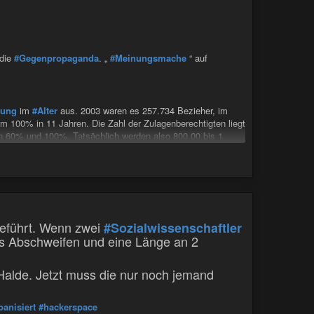
 die
#Gegenpropaganda
. „
#Meinungsmache
“ auf
rung
im
#Alter
aus. 2003 waren es 257.734 Bezieher, im
m 100% in 11 Jahren. Die Zahl der Zulagenberechtigten liegt
 60% und 100%. Tatsächlich werden also 800.00 bis 1
Existenzminimum
liegt.
ng hat, ist von
#Hunger
und
#Obdachlosigkeit
bedroht.
 aktuell im
#Bundesschnitt
für
#Einzelhaushalte
790€. Ob
lich geprüft…"
mut
#Renten
#Lohn
#Arbeit
#Job
#Deutschland
eführt. Wenn zwei
#Sozialwissenschaftler
es Abschweifen und eine Länge an 2
Halde. Jetzt muss die nur noch jemand
banisiert
#hackerspace