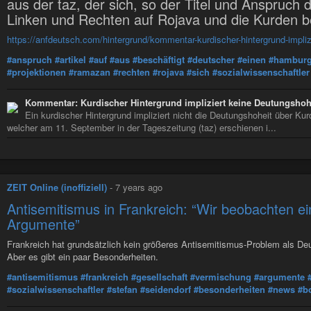
aus der taz, der sich, so der Titel und Anspruch 
Linken und Rechten auf Rojava und die Kurden b
https://anfdeutsch.com/hintergrund/kommentar-kurdischer-hintergrund-impli
#anspruch
#artikel
#auf
#aus
#beschäftigt
#deutscher
#einen
#hamburg
#projektionen
#ramazan
#rechten
#rojava
#sich
#sozialwissenschaftler
Kommentar: Kurdischer Hintergrund impliziert keine Deutungshoh
Ein kurdischer Hintergrund impliziert nicht die Deutungshoheit über Ku
welcher am 11. September in der Tageszeitung (taz) erschienen i...
ZEIT Online (inoffiziell)
-
7 years ago
Antisemitismus in Frankreich: “Wir beobachten e
Argumente”
Frankreich hat grundsätzlich kein größeres Antisemitismus-Problem als Deu
Aber es gibt ein paar Besonderheiten.
#antisemitismus
#frankreich
#gesellschaft
#vermischung
#argumente
#sozialwissenschaftler
#stefan
#seidendorf
#besonderheiten
#news
#b