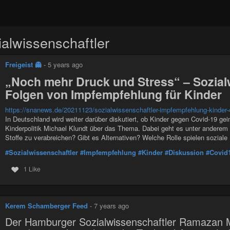
ialwissenschaftler
Freigeist 👻
-
5 years ago
„Noch mehr Druck und Stress“ – Sozial
Folgen von Impfempfehlung für Kinder
https://snanews.de/20211123/sozialwissenschaftler-impfempfehlung-kinder
In Deutschland wird weiter darüber diskutiert, ob Kinder gegen Covid-19 ge
Kinderpolitik Michael Klundt über das Thema. Dabei geht es unter anderem
Stoffe zu verabreichen? Gibt es Alternativen? Welche Rolle spielen soziale
#Sozialwissenschaftler
#Impfempfehlung
#Kinder
#Diskussion
#Covid
1 Like
Kerem Schamberger Feed
-
7 years ago
Der Hamburger Sozialwissenschaftler Ramazan M