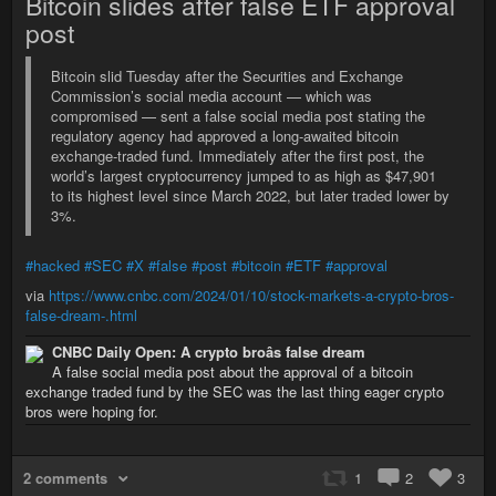
Bitcoin slides after false ETF approval
post
Bitcoin slid Tuesday after the Securities and Exchange
Commission’s social media account — which was
compromised — sent a false social media post stating the
regulatory agency had approved a long-awaited bitcoin
exchange-traded fund. Immediately after the first post, the
world’s largest cryptocurrency jumped to as high as $47,901
to its highest level since March 2022, but later traded lower by
3%.
#hacked
#SEC
#X
#false
#post
#bitcoin
#ETF
#approval
via
https://www.cnbc.com/2024/01/10/stock-markets-a-crypto-bros-
false-dream-.html
CNBC Daily Open: A crypto broâs false dream
A false social media post about the approval of a bitcoin
exchange traded fund by the SEC was the last thing eager crypto
bros were hoping for.
2 comments
1
2
3