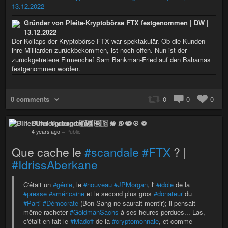
13.12.2022
Gründer von Pleite-Kryptobörse FTX festgenommen | DW |
13.12.2022
Der Kollaps der Kryptobörse FTX war spektakulär. Ob die Kunden
ihre Milliarden zurückbekommen, ist noch offen. Nun ist der
zurückgetretene Firmenchef Sam Bankman-Fried auf den Bahamas
festgenommen worden.
0 comments
0
0
0
Bliter Underground 🇫🇷 ☠ ♫ ☯ ☮ ♽
4 years ago
–
Public
Que cache le
#scandale
#FTX
? |
#IdrissAberkane
C'était un
#génie
, le
#nouveau
#JPMorgan
, l'
#idole
de la
#presse
#américaine
et le second plus gros
#donateur
du
#Parti
#Démocrate
(Bon Sang ne saurait mentir); il pensait
même racheter
#GoldmanSachs
à ses heures perdues... Las,
c'était en fait le
#Madoff
de la
#cryptomonnaie
, et comme