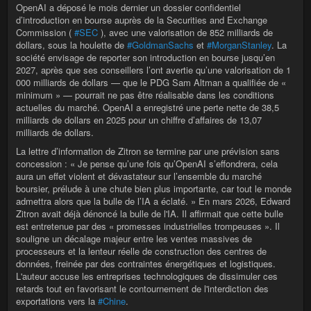
OpenAI a déposé le mois dernier un dossier confidentiel
d’introduction en bourse auprès de la Securities and Exchange
Commission (
#SEC
), avec une valorisation de 852 milliards de
dollars, sous la houlette de
#GoldmanSachs
et
#MorganStanley
. La
société envisage de reporter son introduction en bourse jusqu’en
2027, après que ses conseillers l’ont avertie qu’une valorisation de 1
000 milliards de dollars — que le PDG Sam Altman a qualifiée de «
minimum » — pourrait ne pas être réalisable dans les conditions
actuelles du marché. OpenAI a enregistré une perte nette de 38,5
milliards de dollars en 2025 pour un chiffre d’affaires de 13,07
milliards de dollars.
La lettre d’information de Zitron se termine par une prévision sans
concession : « Je pense qu’une fois qu’OpenAI s’effondrera, cela
aura un effet violent et dévastateur sur l’ensemble du marché
boursier, prélude à une chute bien plus importante, car tout le monde
admettra alors que la bulle de l’IA a éclaté. » En mars 2026, Edward
Zitron avait déjà dénoncé la bulle de l'IA. Il affirmait que cette bulle
est entretenue par des « promesses industrielles trompeuses ». Il
souligne un décalage majeur entre les ventes massives de
processeurs et la lenteur réelle de construction des centres de
données, freinée par des contraintes énergétiques et logistiques.
L'auteur accuse les entreprises technologiques de dissimuler ces
retards tout en favorisant le contournement de l'interdiction des
exportations vers la
#Chine
.