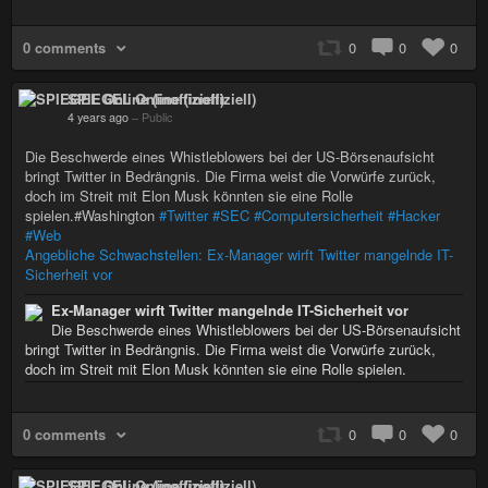
0 comments
0
0
0
SPIEGEL Online (inoffiziell)
4 years ago
–
Public
Die Beschwerde eines Whistleblowers bei der US-Börsenaufsicht
bringt Twitter in Bedrängnis. Die Firma weist die Vorwürfe zurück,
doch im Streit mit Elon Musk könnten sie eine Rolle
spielen.#Washington
#Twitter
#SEC
#Computersicherheit
#Hacker
#Web
Angebliche Schwachstellen: Ex-Manager wirft Twitter mangelnde IT-
Sicherheit vor
Ex-Manager wirft Twitter mangelnde IT-Sicherheit vor
Die Beschwerde eines Whistleblowers bei der US-Börsenaufsicht
bringt Twitter in Bedrängnis. Die Firma weist die Vorwürfe zurück,
doch im Streit mit Elon Musk könnten sie eine Rolle spielen.
0 comments
0
0
0
SPIEGEL Online (inoffiziell)