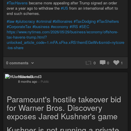
#TaxHavens
became more appealing after Trump signed an order
over a year ago to withdraw the
#US
from an international effort to
end such schemes.
#law
#plutocracy
#criminal
#billionaires
#TaxDodging
#TaxShelters
#CorporateTax
#business
#economy
#IRS
#SEC
https://www.nytimes.com/2026/05/29/business/economy/offshore-
tax-havens-trump.html?
unlocked_article_code=1.mFA.sFke.xRS1hemEGeWv&smid=nytcore
-ios-share
0 comments
0
0
1
HUartsound3
8 months ago
–
Public
Paramount's hostile takeover bid
for Warner Bros. Discovery
exposes Jared Kushner's game
Kushner is not running a private