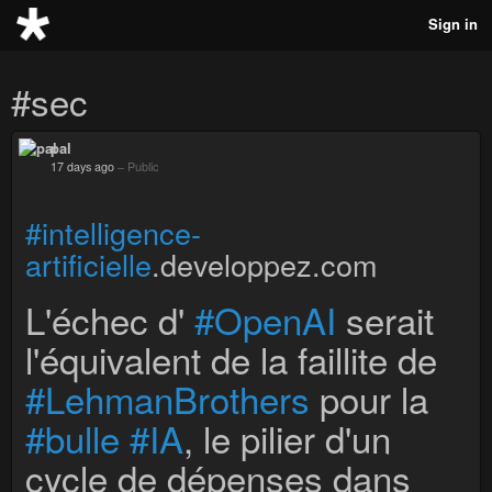
Sign in
#sec
pal
17 days ago
–
Public
#intelligence-
artificielle
.developpez.com
L'échec d'
#OpenAI
serait
l'équivalent de la faillite de
#LehmanBrothers
pour la
#bulle
#IA
, le pilier d'un
cycle de dépenses dans