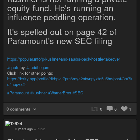
equity fund. He's running an
influence peddling operation.
It's spelled out on page 42 of
Paramount's new SEC filing
https://popular.info/p/kushner-and-saudis-back-hostile-takeover
#quote
by
#JuddLegum
Click link for other points:
https://bsky.app/profile/did:plc:7prh6raya2ntwnpyzte5u5hc/post/3m7k
q4nopvx2r
#Paramount
#kushner
#WarnerBros
#SEC
0 comments
0
0
1
Ted
3 years ago
–
Public