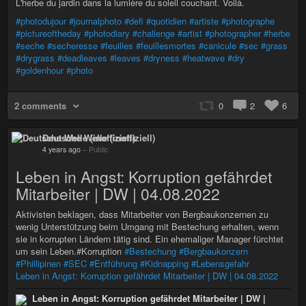
L'herbe du jardin dans la lumière du soleil couchant. Voilà.
#photodujour
#journalphoto
#defi
#quotidien
#artiste
#photographe
#pictureoftheday
#photodiary
#challenge
#artist
#photographer
#herbe
#seche
#secheresse
#feuilles
#feuillesmortes
#canicule
#sec
#grass
#drygrass
#deadleaves
#leaves
#dryness
#heatwave
#dry
#goldenhour
#photo
2 comments
0
2
6
Deutsche Welle (inoffiziell)
4 years ago
–
Public
Leben in Angst: Korruption gefährdet
Mitarbeiter | DW | 04.08.2022
Aktivisten beklagen, dass Mitarbeiter von Bergbaukonzernen zu
wenig Unterstützung beim Umgang mit Bestechung erhalten, wenn
sie in korrupten Ländern tätig sind. Ein ehemaliger Manager fürchtet
um sein Leben.#Korruption
#Bestechung
#Bergbaukonzern
#Phillipinen
#SEC
#Entführung
#Kidnapping
#Lebensgefahr
Leben in Angst: Korruption gefährdet Mitarbeiter | DW | 04.08.2022
Leben in Angst: Korruption gefährdet Mitarbeiter | DW |