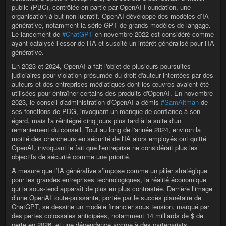
public (PBC), contrôlée en partie par OpenAI Foundation, une
organisation à but non lucratif. OpenAI développe des modèles d’IA
générative, notamment la série GPT de grands modèles de langage.
Le lancement de
#ChatGPT
en novembre 2022 est considéré comme
ayant catalysé l’essor de l’IA et suscité un intérêt généralisé pour l’IA
générative.
En 2023 et 2024, OpenAI a fait l'objet de plusieurs poursuites
judiciaires pour violation présumée du droit d'auteur intentées par des
auteurs et des entreprises médiatiques dont les œuvres avaient été
utilisées pour entraîner certains des produits d'OpenAI. En novembre
2023, le conseil d'administration d'OpenAI a démis
#SamAltman
de
ses fonctions de PDG, invoquant un manque de confiance à son
égard, mais l'a réintégré cinq jours plus tard à la suite d'un
remaniement du conseil. Tout au long de l'année 2024, environ la
moitié des chercheurs en sécurité de l'IA alors employés ont quitté
OpenAI, invoquant le fait que l'entreprise ne considérait plus les
objectifs de sécurité comme une priorité.
À mesure que l’IA générative s’impose comme un pilier stratégique
pour les grandes entreprises technologiques, la réalité économique
qui la sous-tend apparaît de plus en plus contrastée. Derrière l’image
d’une OpenAI toute-puissante, portée par le succès planétaire de
ChatGPT, se dessine un modèle financier sous tension, marqué par
des pertes colossales anticipées, notamment 14 milliards de $ de
perte en 2026, et une dépendance accrue à des partenariats