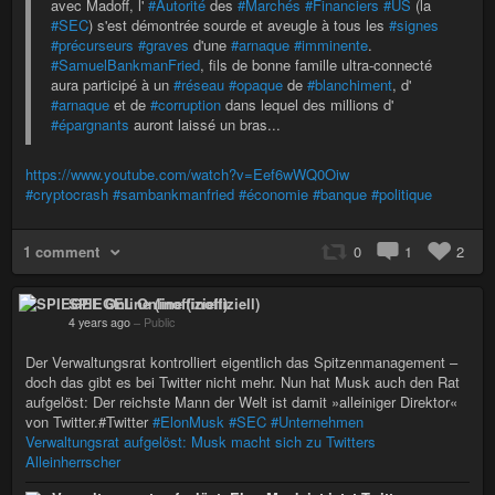
avec Madoff, l'
#Autorité
des
#Marchés
#Financiers
#US
(la
#SEC
) s'est démontrée sourde et aveugle à tous les
#signes
#précurseurs
#graves
d'une
#arnaque
#imminente
.
#SamuelBankmanFried
, fils de bonne famille ultra-connecté
aura participé à un
#réseau
#opaque
de
#blanchiment
, d'
#arnaque
et de
#corruption
dans lequel des millions d'
#épargnants
auront laissé un bras...
https://www.youtube.com/watch?v=Eef6wWQ0Oiw
#cryptocrash
#sambankmanfried
#économie
#banque
#politique
1 comment
0
1
2
SPIEGEL Online (inoffiziell)
4 years ago
–
Public
Der Verwaltungsrat kontrolliert eigentlich das Spitzenmanagement –
doch das gibt es bei Twitter nicht mehr. Nun hat Musk auch den Rat
aufgelöst: Der reichste Mann der Welt ist damit »alleiniger Direktor«
von Twitter.#Twitter
#ElonMusk
#SEC
#Unternehmen
Verwaltungsrat aufgelöst: Musk macht sich zu Twitters
Alleinherrscher