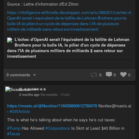
Source : Lettre d’information d'Ed Zitron
https://intelligence-artificielle.developpez.com/actu/385251/L-echec-d-
OpenAI-serait-l-equivalent-de-la-faillite-de-Lehman-Brothers-pour-la-
bulle-IA-le-pilier-d-un-cycle-de-depenses-dans-l-IA-de-plusieurs-
milliers-de-milliards-sans-retour-sur-investissement/
L'échec d'OpenAI serait l'équivalent de la faillite de Lehman
Brothers pour la bulle IA, le pilier d'un cycle de dépenses
dans l'IA de plusieurs milliers de milliards $ sans retour sur
investissement
0 comments
0
0
0
Susan ✶✶✶✶
2 months ago
Via mobile
–
Public
https://masto.ai/@Nonilex/116658800612786078
Nonilex@masto.ai
-
#GiftArticle
This is what he’s talking about when he says he’s cut taxes:
#Trump
Has Allowed
#Corporations
to Skirt at Least $40 Billion in
#Taxes