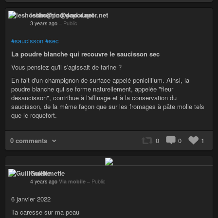
leshoshin@pod.dapor.net
3 years ago
–
Public
#saucisson
#sec
La poudre blanche qui recouvre le saucisson sec
Vous pensiez qu'il s'agissait de farine ?
En fait d'un champignon de surface appelé penicillium. Ainsi, la
poudre blanche qui se forme naturellement, appelée "fleur
desaucisson", contribue à l'affinage et à la conservation du
saucisson, de la même façon que sur les fromages à pâte molle tels
que le roquefort.
0 comments
0
0
1
Guillemette
4 years ago
Via mobile
–
Public
6 janvier 2022
Ta caresse sur ma peau