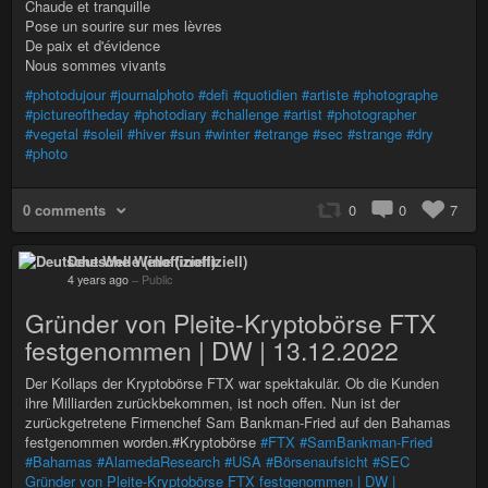
Chaude et tranquille
Pose un sourire sur mes lèvres
De paix et d'évidence
Nous sommes vivants
#photodujour
#journalphoto
#defi
#quotidien
#artiste
#photographe
#pictureoftheday
#photodiary
#challenge
#artist
#photographer
#vegetal
#soleil
#hiver
#sun
#winter
#etrange
#sec
#strange
#dry
#photo
0 comments
0
0
7
Deutsche Welle (inoffiziell)
4 years ago
–
Public
Gründer von Pleite-Kryptobörse FTX
festgenommen | DW | 13.12.2022
Der Kollaps der Kryptobörse FTX war spektakulär. Ob die Kunden
ihre Milliarden zurückbekommen, ist noch offen. Nun ist der
zurückgetretene Firmenchef Sam Bankman-Fried auf den Bahamas
festgenommen worden.#Kryptobörse
#FTX
#SamBankman-Fried
#Bahamas
#AlamedaResearch
#USA
#Börsenaufsicht
#SEC
Gründer von Pleite-Kryptobörse FTX festgenommen | DW |