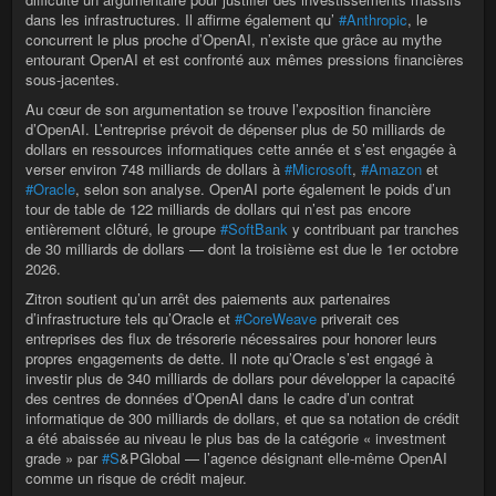
dans les infrastructures. Il affirme également qu’
#Anthropic
, le
concurrent le plus proche d’OpenAI, n’existe que grâce au mythe
entourant OpenAI et est confronté aux mêmes pressions financières
sous-jacentes.
Au cœur de son argumentation se trouve l’exposition financière
d’OpenAI. L’entreprise prévoit de dépenser plus de 50 milliards de
dollars en ressources informatiques cette année et s’est engagée à
verser environ 748 milliards de dollars à
#Microsoft
,
#Amazon
et
#Oracle
, selon son analyse. OpenAI porte également le poids d’un
tour de table de 122 milliards de dollars qui n’est pas encore
entièrement clôturé, le groupe
#SoftBank
y contribuant par tranches
de 30 milliards de dollars — dont la troisième est due le 1er octobre
2026.
Zitron soutient qu’un arrêt des paiements aux partenaires
d’infrastructure tels qu’Oracle et
#CoreWeave
priverait ces
entreprises des flux de trésorerie nécessaires pour honorer leurs
propres engagements de dette. Il note qu’Oracle s’est engagé à
investir plus de 340 milliards de dollars pour développer la capacité
des centres de données d’OpenAI dans le cadre d’un contrat
informatique de 300 milliards de dollars, et que sa notation de crédit
a été abaissée au niveau le plus bas de la catégorie « investment
grade » par
#S
&PGlobal — l’agence désignant elle-même OpenAI
comme un risque de crédit majeur.