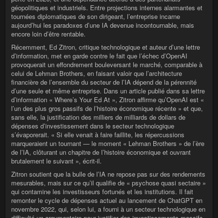
géopolitiques et industriels. Entre projections internes alarmantes et
tournées diplomatiques de son dirigeant, l’entreprise incarne
aujourd’hui les paradoxes d’une IA devenue incontournable, mais
encore loin d’être rentable.
Récemment, Ed Zitron, critique technologique et auteur d’une lettre
d’information, met en garde contre le fait que l’échec d’OpenAI
provoquerait un effondrement bouleversant le marché, comparable à
celui de Lehman Brothers, en faisant valoir que l’architecture
financière de l’ensemble du secteur de l’IA dépend de la pérennité
d’une seule et même entreprise. Dans un article publié dans sa lettre
d’information « Where’s Your Ed At », Zitron affirme qu’OpenAI est «
l’un des plus gros passifs de l’histoire économique récente » et que,
sans elle, la justification des milliers de milliards de dollars de
dépenses d’investissement dans le secteur technologique
s’évaporerait. « Si elle venait à faire faillite, les répercussions
marqueraient un tournant — le moment « Lehman Brothers » de l’ère
de l’IA, clôturant un chapitre de l’histoire économique et ouvrant
brutalement le suivant », écrit-il.
Zitron soutient que la bulle de l’IA ne repose pas sur des rendements
mesurables, mais sur ce qu’il qualifie de « psychose quasi sectaire »
qui contamine les investisseurs fortunés et les institutions. Il fait
remonter le cycle de dépenses actuel au lancement de ChatGPT en
novembre 2022, qui, selon lui, a fourni à un secteur technologique en
difficulté un argumentaire pour justifier des investissements massifs