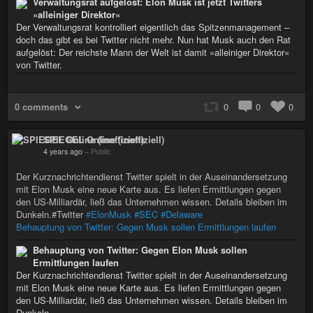
Verwaltungsrat aufgelöst: Elon Musk ist jetzt Twitters
»alleiniger Direktor«
Der Verwaltungsrat kontrolliert eigentlich das Spitzenmanagement –
doch das gibt es bei Twitter nicht mehr. Nun hat Musk auch den Rat
aufgelöst: Der reichste Mann der Welt ist damit »alleiniger Direktor«
von Twitter.
0 comments
0
0
0
SPIEGEL Online (inoffiziell)
4 years ago
–
Public
Der Kurznachrichtendienst Twitter spielt in der Auseinandersetzung
mit Elon Musk eine neue Karte aus. Es liefen Ermittlungen gegen
den US-Milliardär, ließ das Unternehmen wissen. Details bleiben im
Dunkeln.#Twitter
#ElonMusk
#SEC
#Delaware
Behauptung von Twitter: Gegen Musk sollen Ermittlungen laufen
Behauptung von Twitter: Gegen Elon Musk sollen
Ermittlungen laufen
Der Kurznachrichtendienst Twitter spielt in der Auseinandersetzung
mit Elon Musk eine neue Karte aus. Es liefen Ermittlungen gegen
den US-Milliardär, ließ das Unternehmen wissen. Details bleiben im
Dunkeln.