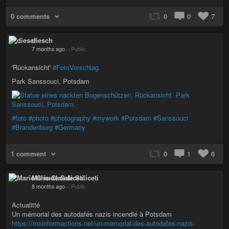
0 comments
0
0
7
diesch
7 months ago
–
Public
'Rückansicht'
#FotoVorschlag
Park Sanssouci, Potsdam
#foto
#photo
#photography
#mywork
#Potsdam
#Sanssouci
#Brandenburg
#Germany
1 comment
0
1
6
Marie-Claude Saliceti
8 months ago
–
Public
Actualitté
Un mémorial des autodafés nazis incendié à Potsdam
https://mcinformactions.net/un-memorial-des-autodafes-nazis-