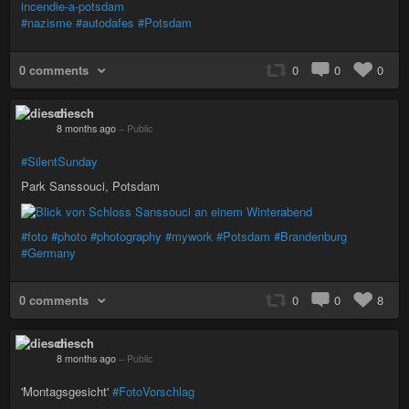
incendie-a-potsdam
#nazisme
#autodafes
#Potsdam
0 comments
0
0
0
diesch
8 months ago
–
Public
#SilentSunday
Park Sanssouci, Potsdam
#foto
#photo
#photography
#mywork
#Potsdam
#Brandenburg
#Germany
0 comments
0
0
8
diesch
8 months ago
–
Public
'Montagsgesicht'
#FotoVorschlag