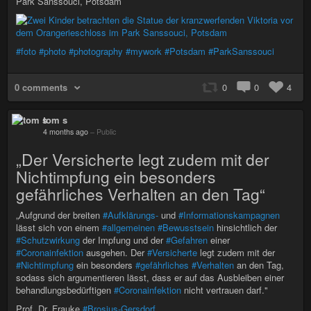
Park Sanssouci, Potsdam
#foto
#photo
#photography
#mywork
#Potsdam
#ParkSanssouci
0 comments
0
0
4
tom s
4 months ago
–
Public
„Der Versicherte legt zudem mit der
Nichtimpfung ein besonders
gefährliches Verhalten an den Tag“
„Aufgrund der breiten
#Aufklärungs-
und
#Informationskampagnen
lässt sich von einem
#allgemeinen
#Bewusstsein
hinsichtlich der
#Schutzwirkung
der Impfung und der
#Gefahren
einer
#Coronainfektion
ausgehen. Der
#Versicherte
legt zudem mit der
#Nichtimpfung
ein besonders
#gefährliches
#Verhalten
an den Tag,
sodass sich argumentieren lässt, dass er auf das Ausbleiben einer
behandlungsbedürftigen
#Coronainfektion
nicht vertrauen darf."
Prof. Dr. Frauke
#Brosius-Gersdorf