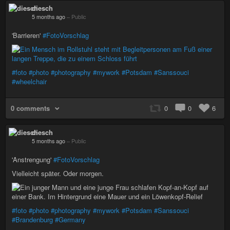
diesch
5 months ago
–
Public
'Barrieren'
#FotoVorschlag
#foto
#photo
#photography
#mywork
#Potsdam
#Sanssouci
#wheelchair
0 comments
0
0
6
diesch
5 months ago
–
Public
'Anstrengung'
#FotoVorschlag
Vielleicht später. Oder morgen.
#foto
#photo
#photography
#mywork
#Potsdam
#Sanssouci
#Brandenburg
#Germany