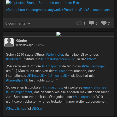
#foto
#photo
#photography
#mywork
#Potsdam
#ParkSanssouci
#art
0 comments
1
0
7
Günter
9 months ago
–
Public
Schon 2010 sagte Ottmar
#Edenhofer
, damaliger Direktor des
#Potsdam
Instituts für
#Klimafolgenforschung
, in der
#NZZ
:
„Wir verteilen durch die
#Klimapolitik
de facto das
#Weltvermögen
um […] Man muss sich von der
#Illusion
frei machen, dass
internationale
#Klimapolitik
#Umweltpolitik
ist. Das hat mit
#Umweltpolitik
fast nichts zu tun.“
So gesehen ist globaler
#Klimaschutz
ein weiteres
#marxistisches
#Großexperiment
, das genauso wie alle anderen maxistischen Ideen
zum Scheitern verurteilt ist. Was jedoch die
#Marxisten
der Welt
nicht davon abhalten wird, es trotzdem immer weiter zu versuchen.
#Sozialismus
ist
#Böse