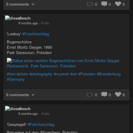
0 comments
0
0
0
diesch
9 months ago
–
Public
'Lowkey'
#FotoVorschlag
Bogenschütze
Ernst Moritz Geyger, 1895
Park Sanssouci, Potsdam
#foto
#photo
#photography
#mywork
#art
#Potsdam
#Brandenburg
#Germany
0 comments
0
0
6
diesch
9 months ago
–
Public
'Gespiegelt'
#FotoVorschlag
Belvedere auf dem Pfingstberg, Potsdam