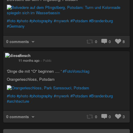
#foto
#photo
#photography
#mywork
#Potsdam
#Brandenburg
#Germany
0 comments
0
0
8
diesch
11 months ago
–
Public
'Dinge die mit "O" beginnen .... '
#FotoVorschlag
Orangerieschloss, Potsdam
#foto
#photo
#photography
#mywork
#Potsdam
#Brandenburg
#architecture
0 comments
0
0
3