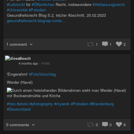
#Lehrstuhl
für
#Öffentliches
Recht, insbesondere
#Verfassungsrecht
#Universität
#Potsdam
Gesundheitsrecht Blog S.2, letzter Abschnitt, 20.02.2023
gesundheitsrecht.blog/wp-conte…
1 comment
1
1
2
diesch
4 months ago
–
Public
'Eingerahmt'
#FotoVorschlag
Werder (Havel)
#foto
#photo
#photography
#mywork
#Potsdam
#Brandenburg
#Deutschland
0 comments
0
0
8