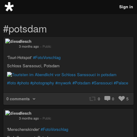
Sign in
#potsdam
diesch
3 months ago
–
Public
'Touri-Hotspot'
#FotoVorschlag
Schloss Sanssouci, Potsdam
#foto
#photo
#photography
#mywork
#Potsdam
#Sanssouci
#Palace
0 comments
0
0
5
diesch
3 months ago
–
Public
'Menschenskinder'
#FotoVorschlag