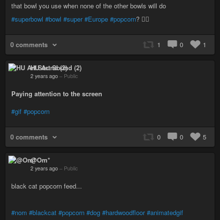
that bowl you use when none of the other bowls will do
#superbowl
#bowl
#super
#Europe
#popcorn
? 🤷‍♀️
0 comments
1
0
1
HU Art Sound (2)
2 years ago
–
Public
Paying attention to the screen
#gif
#popcorn
0 comments
0
0
5
@Om*
2 years ago
–
Public
black cat popcorn feed...
#nom
#blackcat
#popcorn
#dog
#hardwoodfloor
#animatedgif