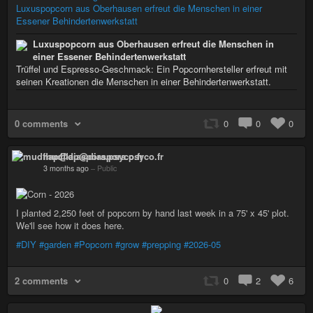
Luxuspopcorn aus Oberhausen erfreut die Menschen in einer
Essener Behindertenwerkstatt
Luxuspopcorn aus Oberhausen erfreut die Menschen in
einer Essener Behindertenwerkstatt
Trüffel und Espresso-Geschmack: Ein Popcornhersteller erfreut mit
seinen Kreationen die Menschen in einer Behindertenwerkstatt.
0 comments
0
0
0
mudflap@diaspora.psyco.fr
3 months ago
–
Public
I planted 2,250 feet of popcorn by hand last week in a 75' x 45' plot.
We'll see how it does here.
#DIY
#garden
#Popcorn
#grow
#prepping
#2026-05
2 comments
0
2
6