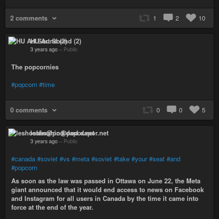
2 comments
1
2
10
HU Art Sound (2)
3 years ago
–
Public
The popcornies
#popcorn
#time
0 comments
0
0
5
leshoshin@pod.dapor.net
3 years ago
–
Public
#canada
#soviet
#vs
#meta
#soviet
#take
#your
#seat
#and
#popcorn
As soon as the law was passed in Ottawa on June 22, the Meta
giant announced that it would end access to news on Facebook
and Instagram for all users in Canada by the time it came into
force at the end of the year.