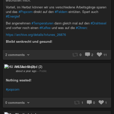
erschüttert mich.
Vorteil, im Herbst können wir uns verschiedene Arbeitsgänge sparen
und das
#Popcorn
direkt auf den
#Feldern
eintüten. Spart auch
#Energie
!
Bei angenehmen
#Temperaturen
dann gleich mal auf den
#Drahtesel
und vorher noch einen
#Kaffee
und was auf die
#Ohren
:
https://archive.org/details/tvtunes_26876
Bleibt senkrecht und gesund!
2 comments
0
2
11
HU Art Sound (2)
about a year ago
–
Public
Nothing wasted!
#popcorn
0 comments
1
0
1