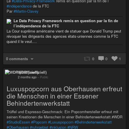
Le
#Data-Privacy-Framework
remis en question par la fin de l’
#indépendance
de la FTC
Par
#Martin-Clavey
Le Data Privacy Framework remis en question par la fin de
l’indépendance de la FTC
La Cour suprême américaine vient de statuer que Donald Trump peut
révoquer les dirigeants des agences états-uniennes comme la FTC
quand il le veut.…
0 comments
0
0
1
WDR (inoffiziell)
2 months ago
–
Public
Luxuspopcorn aus Oberhausen erfreut
die Menschen in einer Essener
Behindertenwerkstatt
Trüffel und Espresso-Geschmack: Ein Popcornhersteller erfreut mit
seinen Kreationen die Menschen in einer Behindertenwerkstatt.#WDR
#StudioEssen
#Popcorn
#Luxuspopcorn
#Behindertenwerkstatt
#Oberhausen
#ruhrgebiet
#inklusion
#NRW