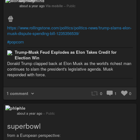
Monkeymind
about a year ago
Via mobile
–
Public
🍿
https://www.rollingstone.com/politics/politics-news/trump-slams-elon-
musk-dispute-spending-bill-1235356539/
#popcorn
Trump-Musk Feud Explodes as Elon Takes Credit for
Election Win
Donald Trump clapped back at Elon Musk as the world's richest man
continues to slam the president's legislative agenda. Musk
responded with force.
1 comment
0
1
0
phle
about a year ago
–
Public
superbowl
from a European perspective: