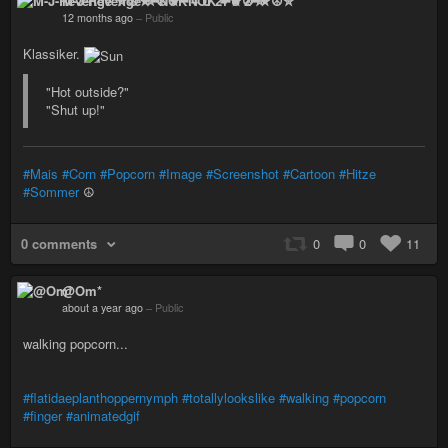
M-J-Revenge ✮☮★━NOK 4 U 2━★☮✮
12 months ago
–
Public
Klassiker.
"Hot outside?"
"Shut up!"
#Mais
#Corn
#Popcorn
#Image
#Screenshot
#Cartoon
#Hitze
#Sommer
☮️
0 comments
0
0
11
@Om*
about a year ago
–
Public
walking popcorn...
#flatidaeplanthoppernymph
#totallylookslike
#walking
#popcorn
#finger
#animatedgif