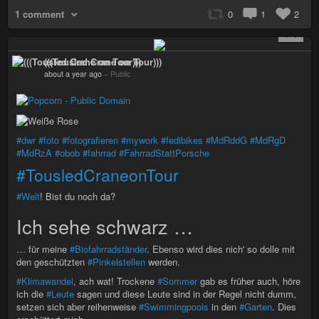
1 comment
0
1
2
+ 1
(((Tousled Crane on Tour)))
about a year ago
–
Public
#dwr
#foto
#fotografieren
#mywork
#fedibikes
#MdRddG
#MdRgD
#MdRzA
#obob
#fahrrad
#FahrradStattPorsche
#TousledCraneonTour
#Welt
! Bist du noch da?
Ich sehe schwarz …
… für meine
#Biofahrradständer
. Ebenso wird dies nich' so dolle mit
den geschützten
#Pinkelstellen
werden.
#Klimawandel
, ach wat! Trockene
#Sommer
gab es früher auch, höre
ich die
#Leute
sagen und diese Leute sind in der Regel nicht dumm,
setzen sich aber reihenweise
#Swimmingpools
in den
#Garten
. Dies