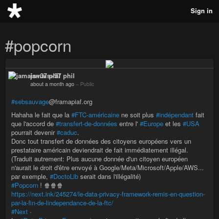
Sign in
#popcorn
jamais+37 phil
about a month ago
–
Public
#sebsauvage
@framapiaf.org
Hahaha le fait que la
#FTC-américaine
ne soit plus
#indépendant
fait
que l'accord de
#transfert-de-données
entre l'
#Europe
et les
#USA
pourrait devenir
#caduc
.
Donc tout transfert de données des citoyens européens vers un
prestataire américain deviendrait de fait immédiatement illégal.
(Traduit autrement: Plus aucune donnée d'un citoyen européen
n'aurait le droit d'être envoyé à Google/Meta/Microsoft/Apple/AWS...
par exemple,
#DoctoLib
serait dans l'illégalité)
#Popcorn
! 🍿🍿🍿
https://next.ink/245274/le-data-privacy-framework-remis-en-question-
par-la-fin-de-lindependance-de-la-ftc/
#Next
·