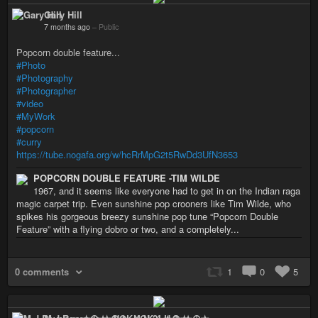
Gary Hill
7 months ago
–
Public
Popcorn double feature...
#Photo
#Photography
#Photographer
#video
#MyWork
#popcorn
#curry
https://tube.nogafa.org/w/hcRrMpG2t5RwDd3UfN3653
POPCORN DOUBLE FEATURE -TIM WILDE
1967, and it seems like everyone had to get in on the Indian raga
magic carpet trip. Even sunshine pop crooners like Tim Wilde, who
spikes his gorgeous breezy sunshine pop tune “Popcorn Double
Feature” with a flying dobro or two, and a completely...
0 comments
1
0
5