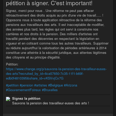
pétition à signer. C'est important!
Signez, merci pour nous . Une réforme ne peut pas effacer
rétroactivement des droits acquis au prix d'une vie de travail..... !
Opposons nous à toute application rétroactive de la réforme des
pensions aux travailleurs des arts. Il est inacceptable de modifier,
des années plus tard, les règles qui ont servi à construire nos
carrières et nos droits à la pension. Des milliers d'artistes ont
travaillé pendant des décennies en respectant la législation en
vigueur et en cotisant comme tous les autres travailleurs. Supprimer
ou réduire aujourd'hui la valorisation de périodes antérieures à 2014
constitue une atteinte à la sécurité juridique, aux attentes légitimes
des citoyens et au principe d'égalité.
Pétition:
https://www.change.org/p/sauvons-la-pension-des-travailleur-euses-
des-arts?recruited_by_id=6ca57650-7c35-11f1-b69f-
edb0f4810395&share_id=vKSVvjCx7G
#petition
#pension
#artistes
#Belgique
#Arizona
#GouvernementFoireux
#Bruxelles
Signez la pétition
Sauvons la pension des travailleur·euses des arts !