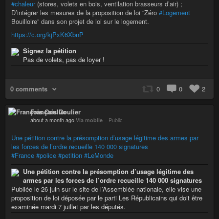
#chaleur
(stores, volets en bois, ventilation brasseurs d’air) ;
D’intégrer les mesures de la proposition de loi “Zéro
#Logement
Bouilloire” dans son projet de loi sur le logement.
https://c.org/kjPxK6XbnP
Signez la pétition
Pas de volets, pas de loyer !
0 comments
0
0
2
François Coulier
about a month ago
Via mobile
–
Public
Une pétition contre la présomption d’usage légitime des armes par
les forces de l’ordre recueille 140 000 signatures
#France
#police
#petition
#LeMonde
Une pétition contre la présomption d’usage légitime des
armes par les forces de l’ordre recueille 140 000 signatures
Publiée le 26 juin sur le site de l’Assemblée nationale, elle vise une
proposition de loi déposée par le parti Les Républicains qui doit être
examinée mardi 7 juillet par les députés.