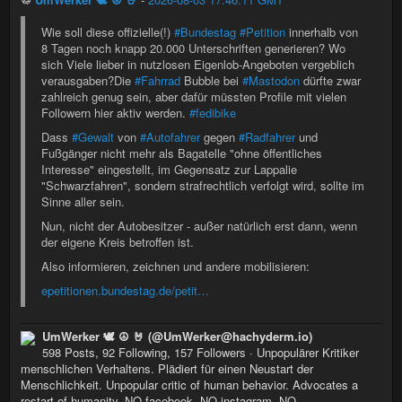
Wie soll diese offizielle(!)
#Bundestag
#Petition
innerhalb von
8 Tagen noch knapp 20.000 Unterschriften generieren? Wo
sich Viele lieber in nutzlosen Eigenlob-Angeboten vergeblich
verausgaben?Die
#Fahrrad
Bubble bei
#Mastodon
dürfte zwar
zahlreich genug sein, aber dafür müssten Profile mit vielen
Followern hier aktiv werden.
#fedibike
Dass
#Gewalt
von
#Autofahrer
gegen
#Radfahrer
und
Fußgänger nicht mehr als Bagatelle "ohne öffentliches
Interesse" eingestellt, im Gegensatz zur Lappalie
"Schwarzfahren", sondern strafrechtlich verfolgt wird, sollte im
Sinne aller sein.
Nun, nicht der Autobesitzer - außer natürlich erst dann, wenn
der eigene Kreis betroffen ist.
Also informieren, zeichnen und andere mobilisieren:
epetitionen.bundestag.de/petit…
UmWerker 🕊 ☮️ 🤘 (@UmWerker@hachyderm.io)
598 Posts, 92 Following, 157 Followers · Unpopulärer Kritiker
menschlichen Verhaltens. Plädiert für einen Neustart der
Menschlichkeit. Unpopular critic of human behavior. Advocates a
restart of humanity. NO facebook, NO instagram, NO...