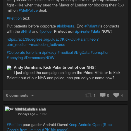
fight - like when they sued the Mayor of London for blocking their £50
million
#MetPolice
deal.
#Petition
text:
Put patients before corporate
#lobbyists
. End
#Palantir
’s contracts
with the
#NHS
and
#police
.
Protect our
#private
#data
NOW!
https://act.38degrees.org.uk/act/Kick-Out-Palantir-eoi?
utm_medium=mastodon_fediverse
#CorporateTerrorism
#privacy
#medical
#BigData
#corruption
#lobbying
#DemocracyNOW
Andy Burnham: Kick Palantir out of our NHS!
I just signed the campaign calling on the Prime Minister to kick
Palantir out of our NHS and police, can you ad your name now?
0 comments
1
0
4
🍉 Mlah Lalalah
22 days ago
–
Public
#Petition
pour garder Android Ouvert
Keep Android Open (Stop
Google from limiting APK file usage)