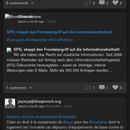
2 comments
2
2
2
Birne Helene
about a month ago
–
Public
SPD, stoppt den Frontalangriff auf die Informationsfreiheit!
#Campact
#SchwarzRot
#IFG
#Petition
SPD, stoppt den Frontalangriff auf die Informationsfreiheit!
Wir alle haben das Recht auf staatliche Informationen. Seit 2006
müssen Behörden auf Antrag nach dem Informationsfreiheitsgesetz
(IFG) Dokumente herausgeben – seien es Verträge, interne
Weisungen oder E-Mails. Mehr als 300.000 Anfragen wurden...
1 comment
1
1
5
jeymya@diaspora-fr.org
about a month ago
Via mobile
–
Public
#petition
#france
#citoyenneté
#solidarité
Créer un droit à la suspension du
#loyer
pour les
#locataires
dont le
logement est invivable car dépourvu d’équipements de base contre la