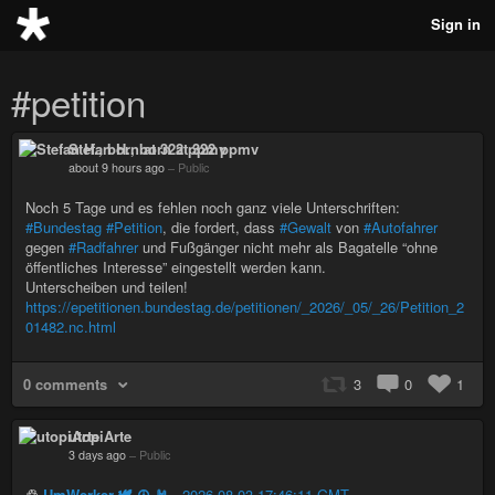
Sign in
#petition
Stefan H., born at 322 ppmv
about 9 hours ago
–
Public
Noch 5 Tage und es fehlen noch ganz viele Unterschriften:
#Bundestag
#Petition
, die fordert, dass
#Gewalt
von
#Autofahrer
gegen
#Radfahrer
und Fußgänger nicht mehr als Bagatelle “ohne
öffentliches Interesse” eingestellt werden kann.
Unterscheiben und teilen!
https://epetitionen.bundestag.de/petitionen/_2026/_05/_26/Petition_2
01482.nc.html
0 comments
3
0
1
utopiArte
3 days ago
–
Public
♲
UmWerker 🕊 ☮️ 🤘
-
2026-08-03 17:46:11 GMT