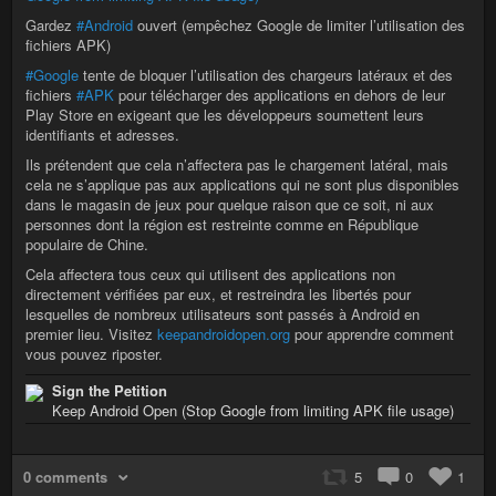
Gardez
#Android
ouvert (empêchez Google de limiter l’utilisation des
fichiers APK)
#Google
tente de bloquer l’utilisation des chargeurs latéraux et des
fichiers
#APK
pour télécharger des applications en dehors de leur
Play Store en exigeant que les développeurs soumettent leurs
identifiants et adresses.
Ils prétendent que cela n’affectera pas le chargement latéral, mais
cela ne s’applique pas aux applications qui ne sont plus disponibles
dans le magasin de jeux pour quelque raison que ce soit, ni aux
personnes dont la région est restreinte comme en République
populaire de Chine.
Cela affectera tous ceux qui utilisent des applications non
directement vérifiées par eux, et restreindra les libertés pour
lesquelles de nombreux utilisateurs sont passés à Android en
premier lieu. Visitez
keepandroidopen.org
pour apprendre comment
vous pouvez riposter.
Sign the Petition
Keep Android Open (Stop Google from limiting APK file usage)
0 comments
5
0
1