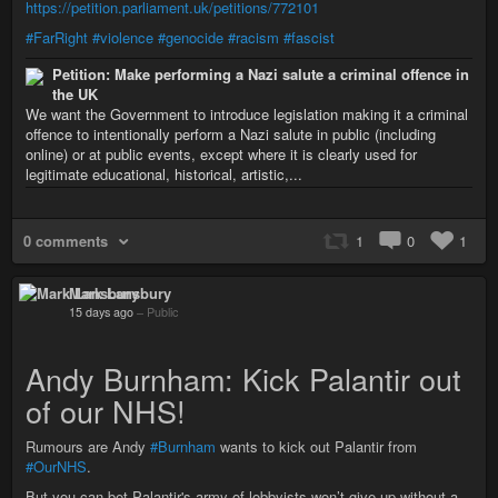
https://petition.parliament.uk/petitions/772101
#FarRight
#violence
#genocide
#racism
#fascist
Petition: Make performing a Nazi salute a criminal offence in
the UK
We want the Government to introduce legislation making it a criminal
offence to intentionally perform a Nazi salute in public (including
online) or at public events, except where it is clearly used for
legitimate educational, historical, artistic,...
0 comments
1
0
1
Mark Lansbury
15 days ago
–
Public
Andy Burnham: Kick Palantir out
of our NHS!
Rumours are Andy
#Burnham
wants to kick out Palantir from
#OurNHS
.
But you can bet Palantir's army of lobbyists won’t give up without a