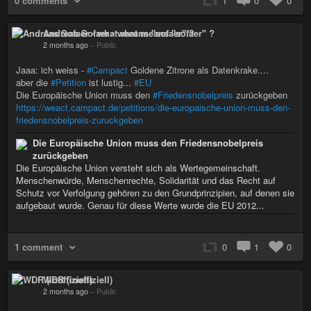
0 comments
1
0
0
Andreas Sofaer - what means "sofaer" ?
2 months ago
–
Public
Jaaa: ich weiss -
#Campact
Goldene Zitrone als Datenkrake....
aber die
#Petition
ist lustig...
#EU
Die Europäische Union muss den
#Friedensnobelpreis
zurückgeben
https://weact.campact.de/petitions/die-europaische-union-muss-den-
friedensnobelpreis-zuruckgeben
Die Europäische Union muss den Friedensnobelpreis
zurückgeben
Die Europäische Union versteht sich als Wertegemeinschaft.
Menschenwürde, Menschenrechte, Solidarität und das Recht auf
Schutz vor Verfolgung gehören zu den Grundprinzipien, auf denen sie
aufgebaut wurde. Genau für diese Werte wurde die EU 2012...
1 comment
0
1
0
WDR (inoffiziell)
2 months ago
–
Public