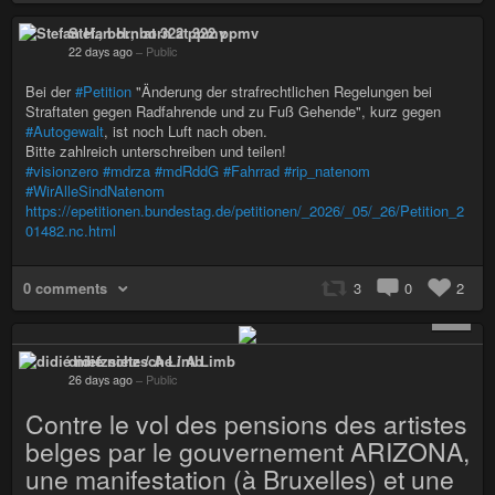
Stefan H., born at 322 ppmv
22 days ago
–
Public
Bei der
#Petition
"Änderung der strafrechtlichen Regelungen bei
Straftaten gegen Radfahrende und zu Fuß Gehende", kurz gegen
#Autogewalt
, ist noch Luft nach oben.
Bitte zahlreich unterschreiben und teilen!
#visionzero
#mdrza
#mdRddG
#Fahrrad
#rip_natenom
#WirAlleSindNatenom
https://epetitionen.bundestag.de/petitionen/_2026/_05/_26/Petition_2
01482.nc.html
0 comments
3
0
2
+ 1
didié nietzsche / A Limb
26 days ago
–
Public
Contre le vol des pensions des artistes
belges par le gouvernement ARIZONA,
une manifestation (à Bruxelles) et une