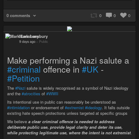
0 comments
0
0
0
Mark Lansbury
9 days ago
–
Public
Make performing a Nazi salute a
#criminal
offence in
#UK
-
#Petition
The
#Nazi
salute is widely recognised as a symbol of Nazi ideology
and the
#atrocities
of
#WWII
Its intentional use in public can reasonably be understood as
#intimidation
or endorsement of
#extremist
#ideology
. It falls outside
existing hate speech protections unless targeted at specific groups
We believe
a clear criminal offence is needed to address
deliberate public use, provide legal clarity and deter its use,
while protecting legitimate use, where the intent is not extremist
.