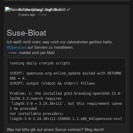
Rainer "diasp​.org" Sokoll ✅
2 years ago
–
Public
Suse-Bloat
Ich weiß nicht mehr, was mich vor Jahrzehnten geritten hatte,
#Opensuse
auf Servern zu installieren.
meldet sich per Mail:
cron
running daily cronjob scripts

SCRIPT: opensuse.org-online_update exited with RETURNC
ODE = 4.

SCRIPT: output (stdout && stderr) follows

Problem: 1: the installed gtk3-branding-openSUSE-15.0-
lp156.3.3.noarch requires

'libgtk-3-0 = 3.24.38+111', but this requirement canno
t be provided

not installable providers:

Was hat bitte gtk auf einem Server verloren? Weg damit!