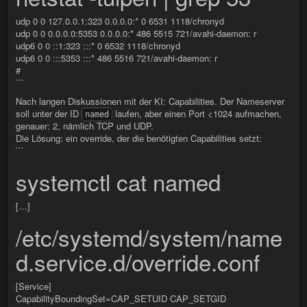
udp 0 0 127.0.0.1:323 0.0.0.0:* 0 6531 1118/chronyd
udp 0 0 0.0.0.0:5353 0.0.0.0:* 486 5515 721/avahi-daemon: r
udp6 0 0 ::1:323 :::* 0 6532 1118/chronyd
udp6 0 0 :::5353 :::* 486 5516 721/avahi-daemon: r
#
```
Nach langen Diskussionen mit der KI: Capabilities. Der Nameserver
soll unter der ID
laufen, aber einen Port <1024 aufmachen,
named
genauer: 2, nämlich TCP und UDP.
Die Lösung: ein override, der die benötigten Capabilities setzt:
```
systemctl cat named
[…]
/etc/systemd/system/name
d.service.d/override.conf
[Service]
CapabilityBoundingSet=CAP_SETUID CAP_SETGID