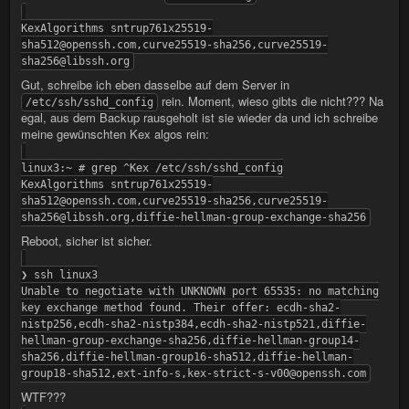
KexAlgorithms sntrup761x25519-
sha512@openssh.com,curve25519-sha256,curve25519-
sha256@libssh.org
Gut, schreibe ich eben dasselbe auf dem Server in
rein. Moment, wieso gibts die nicht??? Na
/etc/ssh/sshd_config
egal, aus dem Backup rausgeholt ist sie wieder da und ich schreibe
meine gewünschten Kex algos rein:
linux3:~ # grep ^Kex /etc/ssh/sshd_config
KexAlgorithms sntrup761x25519-
sha512@openssh.com,curve25519-sha256,curve25519-
sha256@libssh.org,diffie-hellman-group-exchange-sha256
Reboot, sicher ist sicher.
❯ ssh linux3
Unable to negotiate with UNKNOWN port 65535: no matching
key exchange method found. Their offer: ecdh-sha2-
nistp256,ecdh-sha2-nistp384,ecdh-sha2-nistp521,diffie-
hellman-group-exchange-sha256,diffie-hellman-group14-
sha256,diffie-hellman-group16-sha512,diffie-hellman-
group18-sha512,ext-info-s,kex-strict-s-v00@openssh.com
WTF???