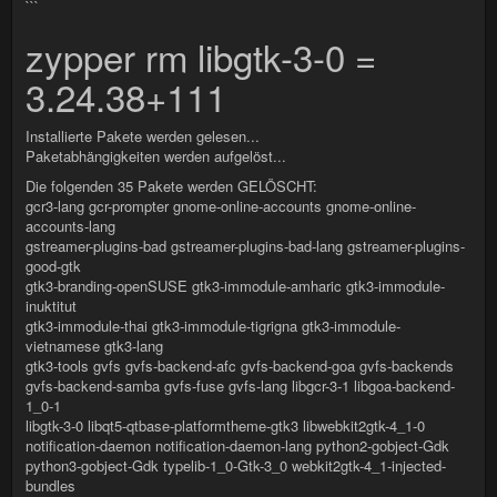
```
zypper rm libgtk-3-0 =
3.24.38+111
Installierte Pakete werden gelesen...
Paketabhängigkeiten werden aufgelöst...
Die folgenden 35 Pakete werden GELÖSCHT:
gcr3-lang gcr-prompter gnome-online-accounts gnome-online-
accounts-lang
gstreamer-plugins-bad gstreamer-plugins-bad-lang gstreamer-plugins-
good-gtk
gtk3-branding-openSUSE gtk3-immodule-amharic gtk3-immodule-
inuktitut
gtk3-immodule-thai gtk3-immodule-tigrigna gtk3-immodule-
vietnamese gtk3-lang
gtk3-tools gvfs gvfs-backend-afc gvfs-backend-goa gvfs-backends
gvfs-backend-samba gvfs-fuse gvfs-lang libgcr-3-1 libgoa-backend-
1_0-1
libgtk-3-0 libqt5-qtbase-platformtheme-gtk3 libwebkit2gtk-4_1-0
notification-daemon notification-daemon-lang python2-gobject-Gdk
python3-gobject-Gdk typelib-1_0-Gtk-3_0 webkit2gtk-4_1-injected-
bundles