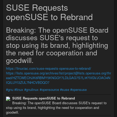
SUSE Requests
openSUSE to Rebrand
Breaking: The openSUSE Board
discusses SUSE's request to
stop using its brand, highlighting
the need for cooperation and
goodwill.
https://linuxiac.com/suse-requests-opensuse-to-rebrand/
https://lists.opensuse.org/archives/list/project@lists.opensuse.org/thr
ead/HZTCWECHJK6RBMY5KNGGY7LDLGAG7S7L/#7IVGVJOAO4N
IQILUYI3ZUL7NHCVBDQO7
#gnu
#linux
#gnulinux
#opensource
#suse
#opensuse
SUSE Requests openSUSE to Rebrand
Breaking: The openSUSE Board discusses SUSE's request to
stop using its brand, highlighting the need for cooperation and
goodwill.