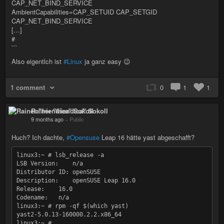
CAP_NET_BIND_SERVICE
AmbientCapabilities=CAP_SETUID CAP_SETGID
CAP_NET_BIND_SERVICE
[…]
#
```
Also eigentlch ist
#Linux
ja ganz easy 😉
1 comment
0
1
1
Rainer "friendica" Sokoll
9 months ago
–
Public
Huch? Ich dachte,
#Opensuse
Leap 16 hätte yast abgeschafft?
linux3:~ # lsb_release -a

LSB Version:    n/a

Distributor ID: openSUSE

Description:    openSUSE Leap 16.0

Release:    16.0

Codename:   n/a

linux3:~ # rpm -qf $(which yast)

yast2-5.0.13-160000.2.2.x86_64
