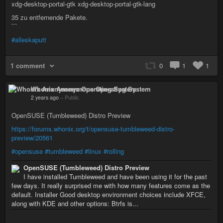
xdg-desktop-portal-gtk xdg-desktop-portal-gtk-lang
35 zu entfernende Pakete.
```
#alleskaputt
1 comment
0
1
1
Whonix Anonymous Operating System
2 years ago
–
Public
OpenSUSE (Tumbleweed) Distro Preview
https://forums.whonix.org/t/opensuse-tumbleweed-distro-
preview/20561
#opensuse
#tumbleweed
#linux
#rolling
OpenSUSE (Tumbleweed) Distro Preview
I have installed Tumbleweed and have been using it for the past
few days. It really surprised me with how many features come as the
default. Installer Good desktop environment choices include XFCE,
along with KDE and other options: Btrfs is...