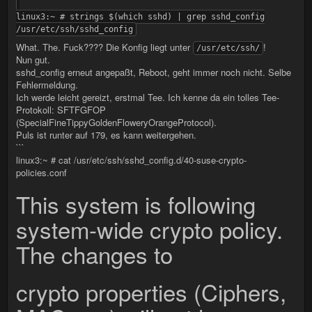
linux3:~ # strings $(which sshd) | grep sshd_config
/usr/etc/ssh/sshd_config
What. The. Fuck???? Die Konfig liegt unter
!
/usr/etc/ssh/
Nun gut.
sshd_config erneut angepaßt, Reboot, geht immer noch nicht. Selbe
Fehlermeldung.
Ich werde leicht gereizt, erstmal Tee. Ich kenne da ein tolles Tee-
Protokoll: SFTFGFOP
(SpecialFineTippyGoldenFloweryOrangeProtocol).
Puls ist runter auf 179, es kann weitergehen.
```
linux3:~ # cat /usr/etc/ssh/sshd_config.d/40-suse-crypto-
policies.conf
This system is following
system-wide crypto policy.
The changes to
crypto properties (Ciphers,