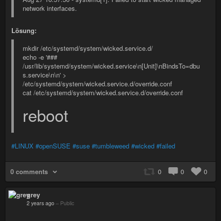
network interfaces.
Lösung:
mkdir /etc/systemd/system/wicked.service.d/
echo -e '###
/usr/lib/systemd/system/wicked.service\n[Unit]\nBindsTo=dbu
s.service\n\n' >
/etc/systemd/system/wicked.service.d/override.conf
cat /etc/systemd/system/wicked.service.d/override.conf
reboot
#LINUX
#openSUSE
#suse
#tumbleweed
#wicked
#failed
0 comments
0
0
0
grey
2 years ago
–
Public