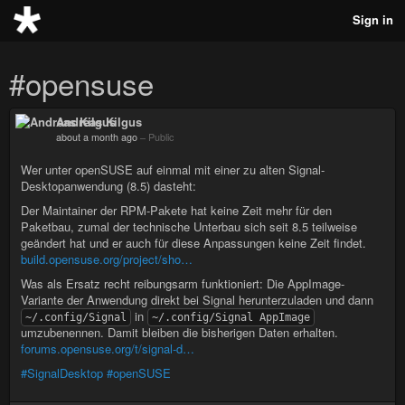
Sign in
#opensuse
Andreas Kilgus
about a month ago
–
Public
Wer unter openSUSE auf einmal mit einer zu alten Signal-
Desktopanwendung (8.5) dasteht:
Der Maintainer der RPM-Pakete hat keine Zeit mehr für den
Paketbau, zumal der technische Unterbau sich seit 8.5 teilweise
geändert hat und er auch für diese Anpassungen keine Zeit findet.
build.opensuse.org/project/sho…
Was als Ersatz recht reibungsarm funktioniert: Die AppImage-
Variante der Anwendung direkt bei Signal herunterzuladen und dann
in
~/.config/Signal
~/.config/Signal AppImage
umzubenennen. Damit bleiben die bisherigen Daten erhalten.
forums.opensuse.org/t/signal-d…
#SignalDesktop
#openSUSE