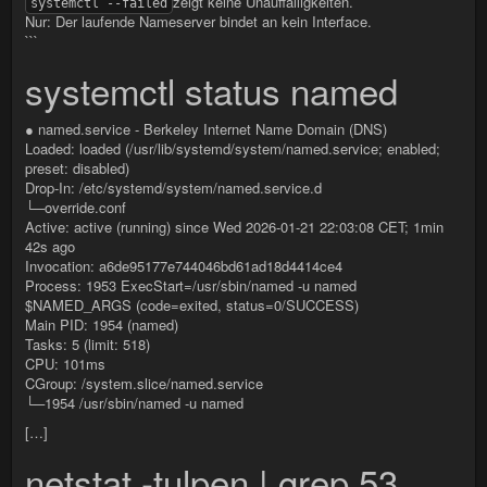
zeigt keine Unauffälligkeiten.
systemctl --failed
Nur: Der laufende Nameserver bindet an kein Interface.
```
systemctl status named
● named.service - Berkeley Internet Name Domain (DNS)
Loaded: loaded (/usr/lib/systemd/system/named.service; enabled;
preset: disabled)
Drop-In: /etc/systemd/system/named.service.d
└─override.conf
Active: active (running) since Wed 2026-01-21 22:03:08 CET; 1min
42s ago
Invocation: a6de95177e744046bd61ad18d4414ce4
Process: 1953 ExecStart=/usr/sbin/named -u named
$NAMED_ARGS (code=exited, status=0/SUCCESS)
Main PID: 1954 (named)
Tasks: 5 (limit: 518)
CPU: 101ms
CGroup: /system.slice/named.service
└─1954 /usr/sbin/named -u named
[…]
netstat -tulpen | grep 53