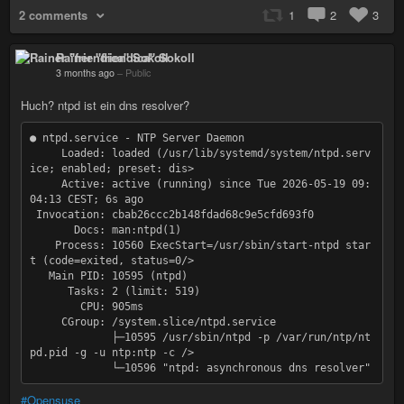
2 comments
1
2
3
Rainer "friendica" Sokoll
3 months ago
–
Public
Huch? ntpd ist ein dns resolver?
● ntpd.service - NTP Server Daemon

     Loaded: loaded (/usr/lib/systemd/system/ntpd.serv
ice; enabled; preset: dis>

     Active: active (running) since Tue 2026-05-19 09:
04:13 CEST; 6s ago

 Invocation: cbab26ccc2b148fdad68c9e5cfd693f0

       Docs: man:ntpd(1)

    Process: 10560 ExecStart=/usr/sbin/start-ntpd star
t (code=exited, status=0/>

   Main PID: 10595 (ntpd)

      Tasks: 2 (limit: 519)

        CPU: 905ms

     CGroup: /system.slice/ntpd.service

             ├─10595 /usr/sbin/ntpd -p /var/run/ntp/nt
pd.pid -g -u ntp:ntp -c />

#Opensuse