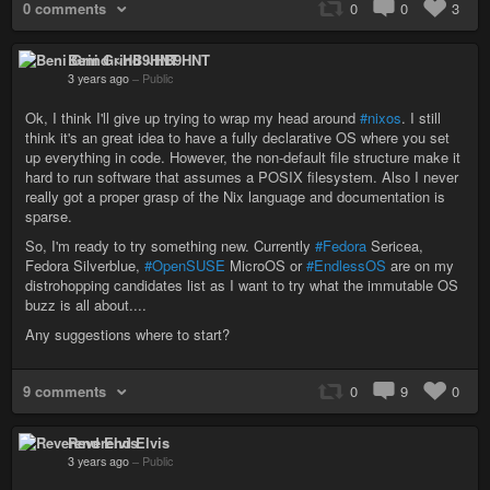
0 comments
0
0
3
Beni Grind ~HB9HNT
3 years ago
–
Public
Ok, I think I'll give up trying to wrap my head around
#nixos
. I still
think it's an great idea to have a fully declarative OS where you set
up everything in code. However, the non-default file structure make it
hard to run software that assumes a POSIX filesystem. Also I never
really got a proper grasp of the Nix language and documentation is
sparse.
So, I'm ready to try something new. Currently
#Fedora
Sericea,
Fedora Silverblue,
#OpenSUSE
MicroOS or
#EndlessOS
are on my
distrohopping candidates list as I want to try what the immutable OS
buzz is all about....
Any suggestions where to start?
9 comments
0
9
0
Reverend Elvis
3 years ago
–
Public