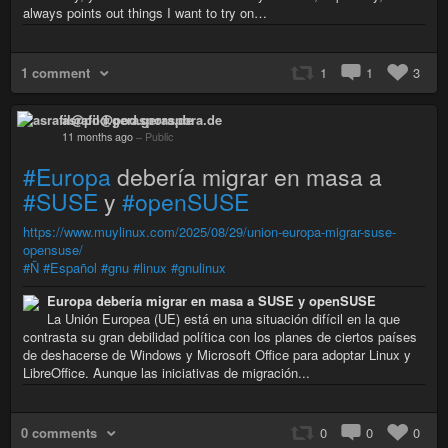
always points out things I want to try on…
1 comment
1
1
3
asrafil@pod.geraspora.de
11 months ago
–
Public
#Europa
debería migrar en masa a
#SUSE
y
#openSUSE
https://www.muylinux.com/2025/08/29/union-europa-migrar-suse-
opensuse/
#Ñ
#Español
#gnu
#linux
#gnulinux
Europa debería migrar en masa a SUSE y openSUSE
La Unión Europea (UE) está en una situación difícil en la que
contrasta su gran debilidad política con los planes de ciertos países
de deshacerse de Windows y Microsoft Office para adoptar Linux y
LibreOffice. Aunque las iniciativas de migración...
0 comments
0
0
0