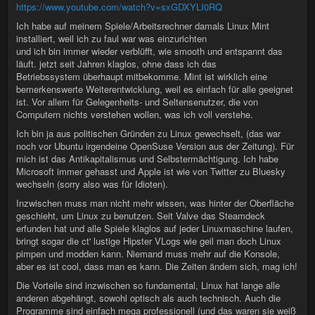
https://www.youtube.com/watch?v=sxGDXYLI0RQ
Ich habe auf meinem Spiele/Arbeitsrechner damals Linux Mint
installiert, weil ich zu faul war was einzurichten
und ich bin immer wieder verblüfft, wie smooth und entspannt das
läuft. jetzt seit Jahren klaglos, ohne dass ich das
Betriebssystem überhaupt mitbekomme. Mint ist wirklich eine
bemerkenswerte Weiterentwicklung, weil es einfach für alle geeignet
ist. Vor allem für Gelegenheits- und Seltensenutzer, die von
Computern nichts verstehen wollen, was ich voll verstehe.
Ich bin ja aus politischen Gründen zu Linux gewechselt, (das war
noch vor Ubuntu irgendeine OpenSuse Version aus der Zeitung). Für
mich ist das Antikapitalismus und Selbstermächtigung. Ich habe
Microsoft immer gehasst und Apple ist wie von Twitter zu Bluesky
wechseln (sorry also was für Idioten).
Inzwischen muss man nicht mehr wissen, was hinter der Oberfläche
geschieht, um Linux zu benutzen. Seit Valve das Steamdeck
erfunden hat und alle Spiele klaglos auf jeder Linuxmaschine laufen,
bringt sogar die ct' lustige Hipster VLogs wie geil man doch Linux
pimpen und modden kann. Niemand muss mehr auf die Konsole,
aber es ist cool, dass man es kann. Die Zeiten ändern sich, mag ich!
Die Vorteile sind inzwischen so fundamental, Linux hat lange alle
anderen abgehängt, sowohl optisch als auch technisch. Auch die
Programme sind einfach mega professionell (und das waren sie weiß