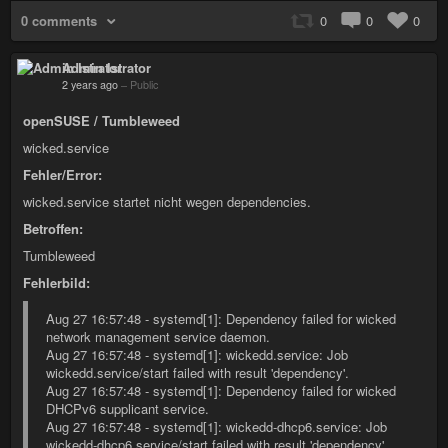
0 comments
0
0
0
Admin Istrator
2 years ago
–
Public
openSUSE / Tumbleweed
wicked.service
Fehler/Error:
wicked.service startet nicht wegen dependencies.
Betroffen:
Tumbleweed
Fehlerbild:
Aug 27 16:57:48 - systemd[1]: Dependency failed for wicked
network management service daemon.
Aug 27 16:57:48 - systemd[1]: wickedd.service: Job
wickedd.service/start failed with result 'dependency'.
Aug 27 16:57:48 - systemd[1]: Dependency failed for wicked
DHCPv6 supplicant service.
Aug 27 16:57:48 - systemd[1]: wickedd-dhcp6.service: Job
wickedd-dhcp6.service/start failed with result 'dependency'.