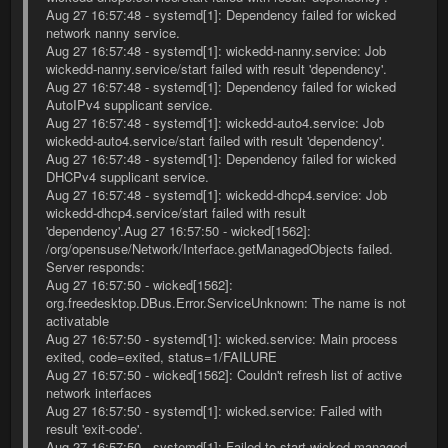
Aug 27 16:57:48 - systemd[1]: Dependency failed for wicked
network nanny service.
Aug 27 16:57:48 - systemd[1]: wickedd-nanny.service: Job
wickedd-nanny.service/start failed with result 'dependency'.
Aug 27 16:57:48 - systemd[1]: Dependency failed for wicked
AutoIPv4 supplicant service.
Aug 27 16:57:48 - systemd[1]: wickedd-auto4.service: Job
wickedd-auto4.service/start failed with result 'dependency'.
Aug 27 16:57:48 - systemd[1]: Dependency failed for wicked
DHCPv4 supplicant service.
Aug 27 16:57:48 - systemd[1]: wickedd-dhcp4.service: Job
wickedd-dhcp4.service/start failed with result
'dependency'.Aug 27 16:57:50 - wicked[1562]:
/org/opensuse/Network/Interface.getManagedObjects failed.
Server responds:
Aug 27 16:57:50 - wicked[1562]:
org.freedesktop.DBus.Error.ServiceUnknown: The name is not
activatable
Aug 27 16:57:50 - systemd[1]: wicked.service: Main process
exited, code=exited, status=1/FAILURE
Aug 27 16:57:50 - wicked[1562]: Couldn't refresh list of active
network interfaces
Aug 27 16:57:50 - systemd[1]: wicked.service: Failed with
result 'exit-code'.
Aug 27 16:57:50 - systemd[1]: Failed to start wicked managed