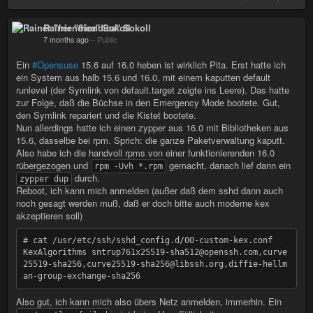
Rainer "friendica" Sokoll
7 months ago
–
Public
Ein
#Opensuse
15.6 auf 16.0 heben ist wirklich Pita. Erst hatte ich
ein System aus halb 15.6 und 16.0, mit einem kaputten default
runlevel (der Symlink von default.target zeigte ins Leere). Das hatte
zur Folge, daß die Büchse in den Emergency Mode bootete. Gut,
den Symlink repariert und die Kistet bootete.
Nun allerdings hatte ich einen zypper aus 16.0 mit Bibliotheken aus
15.6, dasselbe bei rpm. Sprich: die ganze Paketverwaltung kaputt.
Also habe ich die handvoll rpms von einer funktionierenden 16.0
rübergezogen und
gemacht, danach lief dann ein
rpm -Uvh *.rpm
durch.
zypper dup
Reboot, ich kann mich anmelden (außer daß dem sshd dann auch
noch gesagt werden muß, daß er doch bitte auch moderne kex
akzeptieren soll)
# cat /usr/etc/ssh/sshd_config.d/00-custom-kex.conf

KexAlgorithms sntrup761x25519-sha512@openssh.com,curve
25519-sha256,curve25519-sha256@libssh.org,diffie-hellm
Also gut, ich kann mich also übers Netz anmelden, immerhin. Ein