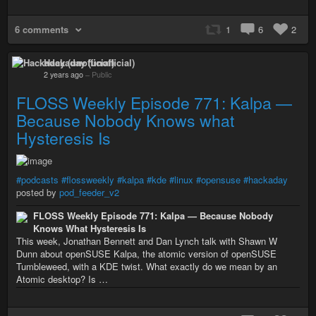
6 comments
1
6
2
Hackaday (unofficial)
2 years ago
–
Public
FLOSS Weekly Episode 771: Kalpa —
Because Nobody Knows what
Hysteresis Is
#podcasts
#flossweekly
#kalpa
#kde
#linux
#opensuse
#hackaday
posted by
pod_feeder_v2
FLOSS Weekly Episode 771: Kalpa — Because Nobody
Knows What Hysteresis Is
This week, Jonathan Bennett and Dan Lynch talk with Shawn W
Dunn about openSUSE Kalpa, the atomic version of openSUSE
Tumbleweed, with a KDE twist. What exactly do we mean by an
Atomic desktop? Is …