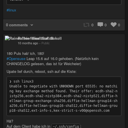
#linux
0 comments
0
0
0
Rainer "friendica" Sokoll
10 months ago
–
Public
180 Puls hab' ich, 180!
#Opensuse
Leap 15.6 auf 16.0 gehoben. (Natürlich kein
CHANGELOG gelesen, das ist für Weicheier)
Upate lief durch, reboot, ssh auf die Kiste:
❯ ssh linux3

Unable to negotiate with UNKNOWN port 65535: no matchi
ng key exchange method found. Their offer: ecdh-sha2-n
istp256,ecdh-sha2-nistp384,ecdh-sha2-nistp521,diffie-h
ellman-group-exchange-sha256,diffie-hellman-group14-sh
a256,diffie-hellman-group16-sha512,diffie-hellman-grou
Hä?
Auf dem Client habe ich in
:
~/.ssh/config