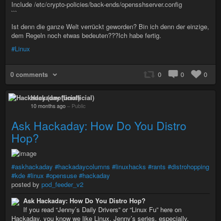
Include /etc/crypto-policies/back-ends/opensshserver.config
```
Ist denn die ganze Welt verrückt geworden? Bin ich denn der einzige,
dem Regeln noch etwas bedeuten???Ich habe fertig.
#Linux
0 comments
0
0
0
Hackaday (unofficial)
10 months ago
–
Public
Ask Hackaday: How Do You Distro
Hop?
#askhackaday
#hackadaycolumns
#linuxhacks
#rants
#distrohopping
#kde
#linux
#opensuse
#hackaday
posted by
pod_feeder_v2
Ask Hackaday: How Do You Distro Hop?
If you read “Jenny’s Daily Drivers” or “Linux Fu” here on
Hackaday, you know we like Linux. Jenny’s series, especially,