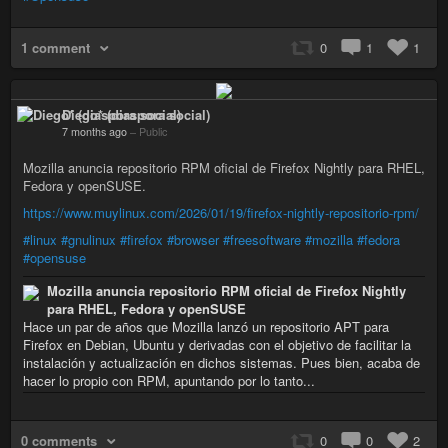
1 comment
0
1
1
Diego* (diaspora social)
7 months ago
–
Public
Mozilla anuncia repositorio RPM oficial de Firefox Nightly para RHEL,
Fedora y openSUSE.
https://www.muylinux.com/2026/01/19/firefox-nightly-repositorio-rpm/
#linux
#gnulinux
#firefox
#browser
#freesoftware
#mozilla
#fedora
#opensuse
Mozilla anuncia repositorio RPM oficial de Firefox Nightly
para RHEL, Fedora y openSUSE
Hace un par de años que Mozilla lanzó un repositorio APT para
Firefox en Debian, Ubuntu y derivadas con el objetivo de facilitar la
instalación y actualización en dichos sistemas. Pues bien, acaba de
hacer lo propio con RPM, apuntando por lo tanto...
0 comments
0
0
2