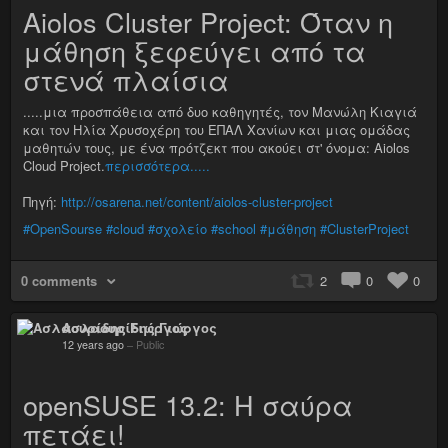
Aiolos Cluster Project: Όταν η
μάθηση ξεφεύγει από τα
στενά πλαίσια
.....μια προσπάθεια από δυο καθηγητές, τον Μανώλη Κιαγιά
και τον Ηλία Χρυσοχέρη του ΕΠΑΛ Χανίων και μιας ομάδας
μαθητών τους, με ένα πρότζεκτ που ακούει στ' όνομα: Aiolos
Cloud Project.
περισσότερα.....
Πηγή:
http://osarena.net/content/aiolos-cluster-project
#OpenSourse
#cloud
#σχολείο
#school
#μάθηση
#ClusterProject
0 comments
2
0
0
Ασλαουρίδης Γιώργος
12 years ago
–
Public
openSUSE 13.2: H σαύρα
πετάει!