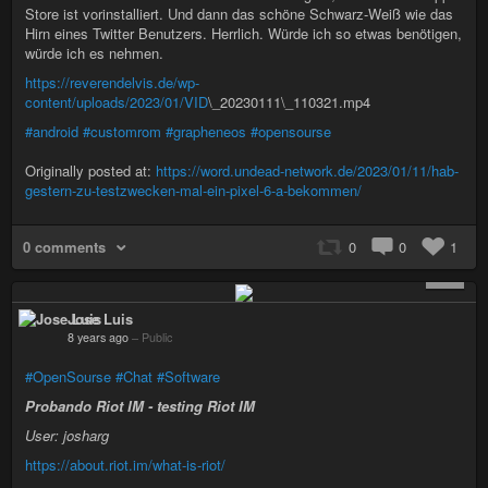
Store ist vorinstalliert. Und dann das schöne Schwarz-Weiß wie das
Hirn eines Twitter Benutzers. Herrlich. Würde ich so etwas benötigen,
würde ich es nehmen.
https://reverendelvis.de/wp-
content/uploads/2023/01/VID
\_20230111\_110321.mp4
#android
#customrom
#grapheneos
#opensourse
Originally posted at:
https://word.undead-network.de/2023/01/11/hab-
gestern-zu-testzwecken-mal-ein-pixel-6-a-bekommen/
0 comments
0
0
1
+ 1
Jose Luis
8 years ago
–
Public
#OpenSourse
#Chat
#Software
Probando Riot IM - testing Riot IM
User: josharg
https://about.riot.im/what-is-riot/