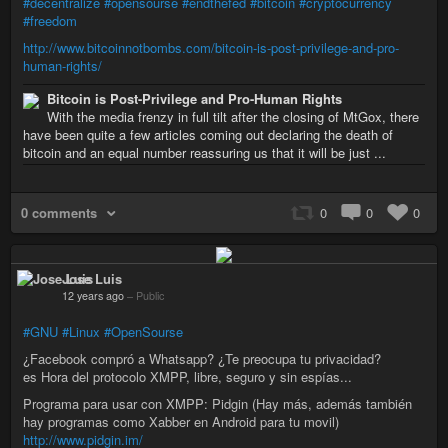
#decentralize
#opensourse
#endthefed
#bitcoin
#cryptocurrency
#freedom
http://www.bitcoinnotbombs.com/bitcoin-is-post-privilege-and-pro-
human-rights/
Bitcoin is Post-Privilege and Pro-Human Rights
With the media frenzy in full tilt after the closing of MtGox, there
have been quite a few articles coming out declaring the death of
bitcoin and an equal number reassuring us that it will be just ...
0 comments
0
0
0
Jose Luis
12 years ago
–
Public
#GNU
#Linux
#OpenSourse
¿Facebook compró a Whatsapp? ¿Te preocupa tu privacidad?
es Hora del protocolo XMPP, libre, seguro y sin espías...
Programa para usar con XMPP: Pidgin (Hay más, además también
hay programas como Xabber en Android para tu movil)
http://www.pidgin.im/