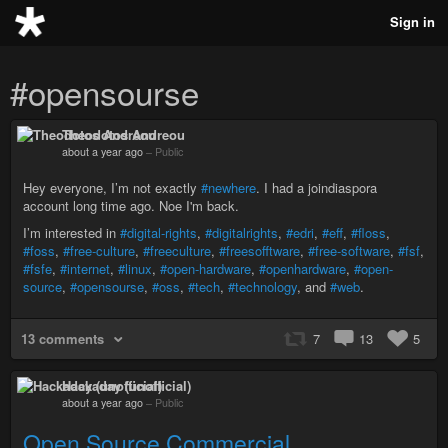
Sign in
#opensourse
Theodotos Andreou
about a year ago
–
Public
Hey everyone, I’m not exactly
#newhere
. I had a joindiaspora
account long time ago. Noe I'm back.
I’m interested in
#digital-rights
,
#digitalrights
,
#edri
,
#eff
,
#floss
,
#foss
,
#free-culture
,
#freeculture
,
#freesofftware
,
#free-software
,
#fsf
,
#fsfe
,
#internet
,
#linux
,
#open-hardware
,
#openhardware
,
#open-
source
,
#opensourse
,
#oss
,
#tech
,
#technology
, and
#web
.
13 comments
7
13
5
Hackaday (unofficial)
about a year ago
–
Public
Open Source Commercial