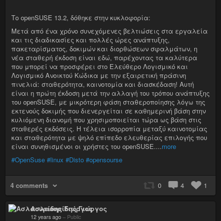
Το openSUSE 13.2, δόθηκε στην κυκλοφορία:
Μετά από ένα χρόνο συνεχόμενες βελτιώσεις στα εργαλεία
και τις διαδικασίες και πολλές ώρες ανάπτυξης,
πακεταρίσματος, δοκιμών και διορθώσεων σφαλμάτων, η
νέα σταθερή έκδοση είναι εδώ, παρέχοντας τα καλύτερα
που μπορεί να προσφέρει στο Ελεύθερο Λογισμικό και
Λογισμικό Ανοικτού Κώδικα με την εξαιρετική πράσινη
πινελιά: σταθερότητα, καινοτομία και διασκέδαση! Αυτή
είναι η πρώτη έκδοση μετά την αλλαγή του τρόπου ανάπτυξης
του openSUSE, με μικρότερη φάση σταθεροποίησης λόγω της
εκτενούς δοκιμής που διενεργείται σε καθημερινή βάση στην
κυλιόμενη διανομή που χρησιμοποιείται τώρα ως βάση στις
σταθερές εκδόσεις. Η τέλεια ισορροπία μεταξύ καινοτομίας
και σταθερότητα με ψηλό επίπεδο ελευθερίας επιλογής που
είναι συνηθισμένοι οι χρήστες του openSUSE....
more
#OpenSuse
#linux
#Disto
#opensourse
4 comments
0
4
1
Ασλαουρίδης Γιώργος
12 years ago
–
Public