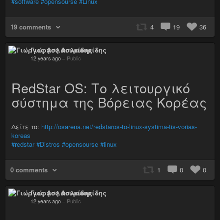
#software
#opensourse
#Linux
19 comments
4
19
36
Γιώργος Ασλαουρίδης
12 years ago
–
Public
RedStar OS: Το λειτουργικό
σύστημα της Βόρειας Κορέας
Δείτε το:
http://osarena.net/redstaros-to-linux-systima-tis-vorias-
koreas
#redstar
#Distros
#opensourse
#linux
0 comments
1
0
0
Γιώργος Ασλαουρίδης
12 years ago
–
Public