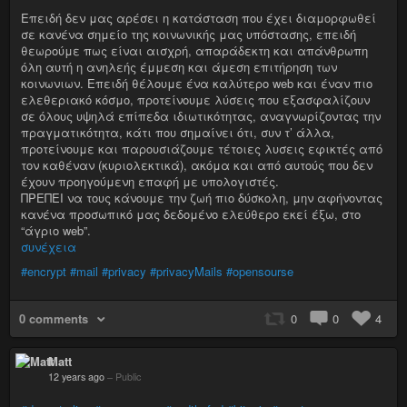
Επειδή δεν μας αρέσει η κατάσταση που έχει διαμορφωθεί
σε κανένα σημείο της κοινωνικής μας υπόστασης, επειδή
θεωρούμε πως είναι αισχρή, απαράδεκτη και απάνθρωπη
όλη αυτή η ανηλεής έμμεση και άμεση επιτήρηση των
κοινωνιων. Επειδή θέλουμε ένα καλύτερο web και έναν πιο
ελεθεριακό κόσμο, προτείνουμε λύσεις που εξασφαλίζουν
σε όλους υψηλά επίπεδα ιδιωτικότητας, αναγνωρίζοντας την
πραγματικότητα, κάτι που σημαίνει ότι, συν τ’ άλλα,
προτείνουμε και παρουσιάζουμε τέτοιες λυσεις εφικτές από
τον καθέναν (κυριολεκτικά), ακόμα και από αυτούς που δεν
έχουν προηγούμενη επαφή με υπολογιστές.
ΠΡΕΠΕΙ να τους κάνουμε την ζωή πιο δύσκολη, μην αφήνοντας
κανένα προσωπικό μας δεδομένο ελεύθερο εκεί έξω, στο
“άγριο web”.
συνέχεια
#encrypt
#mail
#privacy
#privacyMails
#opensourse
0 comments
0
0
4
Matt
12 years ago
–
Public