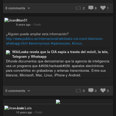
8 comments
2
8
1
Joan51
9 years ago
–
Public
¿Alguien puede ampliar esta información?
http://www.publico.es/internacional/wikileaks-cia-movil-television-
whatsapp.html
#anonnymous
#opensourse
.
#Linux
.
WikiLeaks revela que la CIA espía a través del móvil, la tele,
Telegram y Whatsapp
Difunde documentos que demostrarían que la agencia de inteligencia
usa un programa que &#039;hackea&#039; aparatos electrónicos
para convertirlos en grabadoras y antenas transmisoras. Entre sus
blancos, Microsoft, Mac, Linux, iPhone y Android.
0 comments
0
0
0
Jose Luis
10 years ago
–
Public