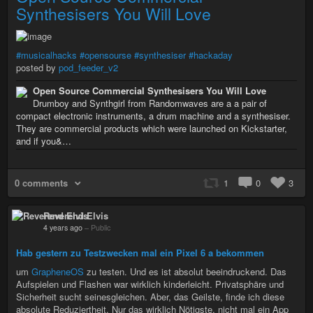
Synthesisers You Will Love
#musicalhacks
#opensourse
#synthesiser
#hackaday
posted by
pod_feeder_v2
Open Source Commercial Synthesisers You Will Love
Drumboy and Synthgirl from Randomwaves are a a pair of
compact electronic instruments, a drum machine and a synthesiser.
They are commercial products which were launched on Kickstarter,
and if you&…
0 comments
1
0
3
Reverend Elvis
4 years ago
–
Public
Hab gestern zu Testzwecken mal ein Pixel 6 a bekommen
um
GrapheneOS
zu testen. Und es ist absolut beeindruckend. Das
Aufspielen und Flashen war wirklich kinderleicht. Privatsphäre und
Sicherheit sucht seinesgleichen. Aber, das Geilste, finde ich diese
absolute Reduziertheit. Nur das wirklich Nötigste, nicht mal ein App