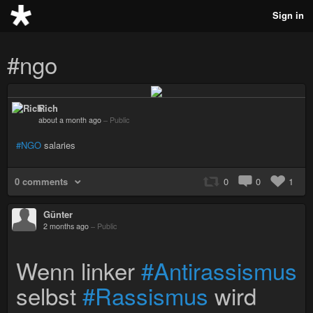
Sign in
#ngo
Rich
about a month ago
–
Public
#NGO
salaries
0 comments
0
0
1
Günter
2 months ago
–
Public
Wenn linker
#Antirassismus
selbst
#Rassismus
wird