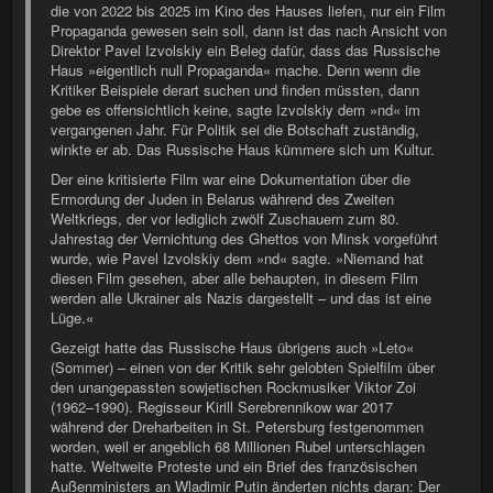
die von 2022 bis 2025 im Kino des Hauses liefen, nur ein Film
Propaganda gewesen sein soll, dann ist das nach Ansicht von
Direktor Pavel Izvolskiy ein Beleg dafür, dass das Russische
Haus »eigentlich null Propaganda« mache. Denn wenn die
Kritiker Beispiele derart suchen und finden müssten, dann
gebe es offensichtlich keine, sagte Izvolskiy dem »nd« im
vergangenen Jahr. Für Politik sei die Botschaft zuständig,
winkte er ab. Das Russische Haus kümmere sich um Kultur.
Der eine kritisierte Film war eine Dokumentation über die
Ermordung der Juden in Belarus während des Zweiten
Weltkriegs, der vor lediglich zwölf Zuschauern zum 80.
Jahrestag der Vernichtung des Ghettos von Minsk vorgeführt
wurde, wie Pavel Izvolskiy dem »nd« sagte. »Niemand hat
diesen Film gesehen, aber alle behaupten, in diesem Film
werden alle Ukrainer als Nazis dargestellt – und das ist eine
Lüge.«
Gezeigt hatte das Russische Haus übrigens auch »Leto«
(Sommer) – einen von der Kritik sehr gelobten Spielfilm über
den unangepassten sowjetischen Rockmusiker Viktor Zoi
(1962–1990). Regisseur Kirill Serebrennikow war 2017
während der Dreharbeiten in St. Petersburg festgenommen
worden, weil er angeblich 68 Millionen Rubel unterschlagen
hatte. Weltweite Proteste und ein Brief des französischen
Außenministers an Wladimir Putin änderten nichts daran: Der