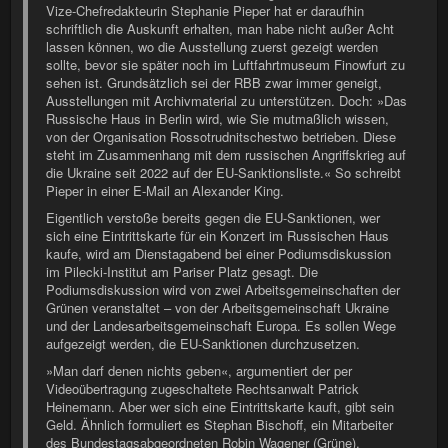
Vize-Chefredakteurin Stephanie Pieper hat er daraufhin
schriftlich die Auskunft erhalten, man habe nicht außer Acht
lassen können, wo die Ausstellung zuerst gezeigt werden
sollte, bevor sie später noch im Luftfahrtmuseum Finowfurt zu
sehen ist. Grundsätzlich sei der RBB zwar immer geneigt,
Ausstellungen mit Archivmaterial zu unterstützen. Doch: »Das
Russische Haus in Berlin wird, wie Sie mutmaßlich wissen,
von der Organisation Rossotrudnitschestwo betrieben. Diese
steht im Zusammenhang mit dem russischen Angriffskrieg auf
die Ukraine seit 2022 auf der EU-Sanktionsliste.« So schreibt
Pieper in einer E-Mail an Alexander King.
Eigentlich verstoße bereits gegen die EU-Sanktionen, wer
sich eine Eintrittskarte für ein Konzert im Russischen Haus
kaufe, wird am Dienstagabend bei einer Podiumsdiskussion
im Pilecki-Institut am Pariser Platz gesagt. Die
Podiumsdiskussion wird von zwei Arbeitsgemeinschaften der
Grünen veranstaltet – von der Arbeitsgemeinschaft Ukraine
und der Landesarbeitsgemeinschaft Europa. Es sollen Wege
aufgezeigt werden, die EU-Sanktionen durchzusetzen.
»Man darf denen nichts geben«, argumentiert der per
Videoübertragung zugeschaltete Rechtsanwalt Patrick
Heinemann. Aber wer sich eine Eintrittskarte kauft, gibt sein
Geld. Ähnlich formuliert es Stephan Bischoff, ein Mitarbeiter
des Bundestagsabgeordneten Robin Wagener (Grüne).