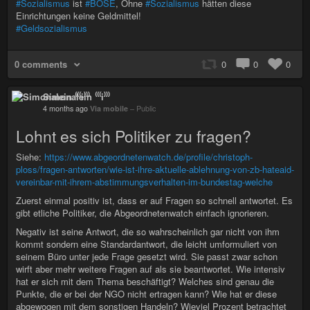
#Sozialismus
ist
#BÖSE
, Ohne
#Sozialismus
hätten diese
Einrichtungen keine Geldmittel!
#Geldsozialismus
0 comments
0
0
0
Simonalein ⁽⁽⁽i⁾⁾⁾
4 months ago
Via mobile
–
Public
Lohnt es sich Politiker zu fragen?
Siehe:
https://www.abgeordnetenwatch.de/profile/christoph-
ploss/fragen-antworten/wie-ist-ihre-aktuelle-ablehnung-von-zb-hateaid-
vereinbar-mit-ihrem-abstimmungsverhalten-im-bundestag-welche
Zuerst einmal positiv ist, dass er auf Fragen so schnell antwortet. Es
gibt etliche Politiker, die Abgeordnetenwatch einfach ignorieren.
Negativ ist seine Antwort, die so wahrscheinlich gar nicht von ihm
kommt sondern eine Standardantwort, die leicht umformuliert von
seinem Büro unter jede Frage gesetzt wird. Sie passt zwar schon
wirft aber mehr weitere Fragen auf als sie beantwortet. Wie intensiv
hat er sich mit dem Thema beschäftigt? Welches sind genau die
Punkte, die er bei der NGO nicht ertragen kann? Wie hat er diese
abgewogen mit dem sonstigen Handeln? Wieviel Prozent betrachtet