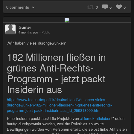
0 comments
0
0
0
Günter
4 months ago
–
Public
„Wir haben vieles durchgewunken“
182 Millionen fließen in
grünes Anti-Rechts-
Programm - jetzt packt
Insiderin aus
https://www.focus.de/politik/deutschland/wir-haben-vieles-
durchgewunken-182-millionen-fliessen-in-gruenes-anti-rechts-
programm-jetzt-packt-insiderin-aus_id_259813999.html
Eine Insidern packt aus! Die Projekte von
#Demokratieleben
!" seien
häufig durchgewinkt worden, weil die Politik es so wollte.
Bewilligungen wurden von Personen erteilt, die selbst linke Aktivisten