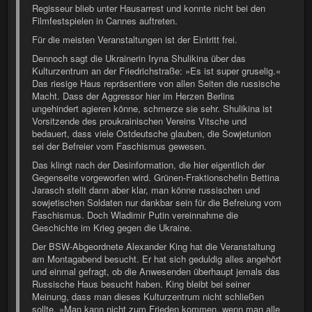
Regisseur blieb unter Hausarrest und konnte nicht bei den
Filmfestspielen in Cannes auftreten.
Für die meisten Veranstaltungen ist der Eintritt frei.
Dennoch sagt die Ukrainerin Iryna Shulikina über das
Kulturzentrum an der Friedrichstraße: »Es ist super gruselig.«
Das riesige Haus repräsentiere von allen Seiten die russische
Macht. Dass der Aggressor hier im Herzen Berlins
ungehindert agieren könne, schmerze sie sehr. Shulikina ist
Vorsitzende des proukrainischen Vereins Vitsche und
bedauert, dass viele Ostdeutsche glauben, die Sowjetunion
sei der Befreier vom Faschismus gewesen.
Das klingt nach der Desinformation, die hier eigentlich der
Gegenseite vorgeworfen wird. Grünen-Fraktionschefin Bettina
Jarasch stellt dann aber klar, man könne russischen und
sowjetischen Soldaten nur dankbar sein für die Befreiung vom
Faschismus. Doch Wladimir Putin vereinnahme die
Geschichte im Krieg gegen die Ukraine.
Der BSW-Abgeordnete Alexander King hat die Veranstaltung
am Montagabend besucht. Er hat sich geduldig alles angehört
und einmal gefragt, ob die Anwesenden überhaupt jemals das
Russische Haus besucht haben. King bleibt bei seiner
Meinung, dass man dieses Kulturzentrum nicht schließen
sollte. »Man kann nicht zum Frieden kommen, wenn man alle