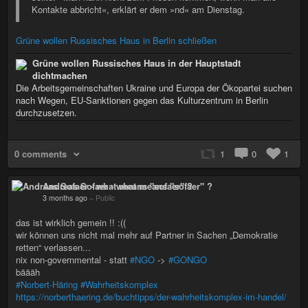
Kontakte abbricht«, erklärt er dem »nd« am Dienstag.
Grüne wollen Russisches Haus in Berlin schließen
Grüne wollen Russisches Haus in der Hauptstadt
dichtmachen
Die Arbeitsgemeinschaften Ukraine und Europa der Ökopartei suchen
nach Wegen, EU-Sank­tionen gegen das Kultur­zentrum in Berlin
durchzusetzen.
0 comments
1
0
1
Andreas Sofaer - what means "sofaer" ?
3 months ago
–
Public
das ist wirklich gemein !! :((
wir können uns nicht mal mehr auf Partner in Sachen „Demokratie
retten“ verlassen...
nix non-governmental - statt
#NGO
->
#GONGO
bäääh
#Norbert-Häring
#Wahrheitskomplex
https://norberthaering.de/buchtipps/der-wahrheitskomplex-im-handel/