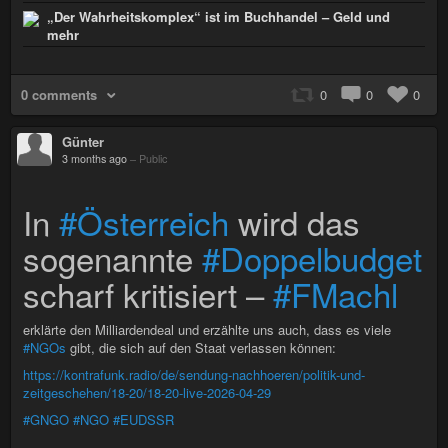
„Der Wahrheitskomplex“ ist im Buchhandel – Geld und
mehr
0 comments
0
0
0
Günter
3 months ago
–
Public
In
#Österreich
wird das
sogenannte
#Doppelbudget
scharf kritisiert –
#FMachl
erklärte den Milliardendeal und erzählte uns auch, dass es viele
#NGOs
gibt, die sich auf den Staat verlassen können:
https://kontrafunk.radio/de/sendung-nachhoeren/politik-und-
zeitgeschehen/18-20/18-20-live-2026-04-29
#GNGO
#NGO
#EUDSSR