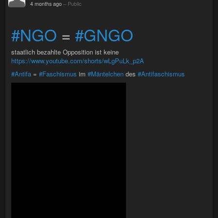
4 months ago
–
Public
#NGO
=
#GNGO
staatlich bezahlte Opposition ist keine
https://www.youtube.com/shorts/wLgPuLk_p2A
#Antifa
=
#Faschismus
im
#Mäntelchen
des
#Antifaschismus