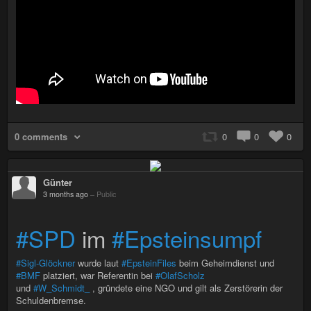
0 comments
0
0
0
Günter
3 months ago
–
Public
#SPD
im
#Epsteinsumpf
#Sigl-Glöckner
wurde laut
#EpsteinFiles
beim Geheimdienst und
#BMF
platziert, war Referentin bei
#OlafScholz
und
#W_Schmidt_
, gründete eine NGO und gilt als Zerstörerin der
Schuldenbremse.