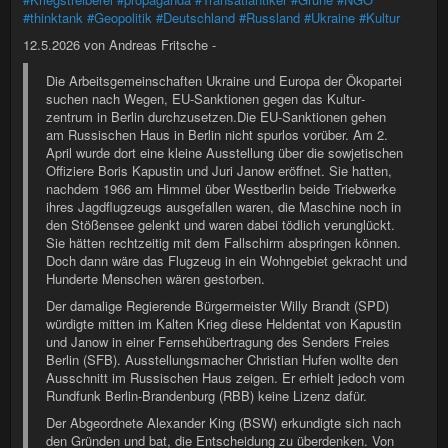
#thinktank
#Geopolitik
#Deutschland
#Russland
#Ukraine
#Kultur
12.5.2026 von Andreas Fritsche -
Die Arbeitsgemeinschaften Ukraine und Europa der Ökopartei
suchen nach Wegen, EU-Sank­tionen gegen das Kultur­
zentrum in Berlin durchzusetzen.Die EU-Sanktionen gehen
am Russischen Haus in Berlin nicht spurlos vorüber. Am 2.
April wurde dort eine kleine Ausstellung über die sowjetischen
Offiziere Boris Kapustin und Juri Janow eröffnet. Sie hatten,
nachdem 1966 am Himmel über Westberlin beide Triebwerke
ihres Jagdflugzeugs ausgefallen waren, die Maschine noch in
den Stößensee gelenkt und waren dabei tödlich verunglückt.
Sie hätten rechtzeitig mit dem Fallschirm abspringen können.
Doch dann wäre das Flugzeug in ein Wohngebiet gekracht und
Hunderte Menschen wären gestorben.
Der damalige Regierende Bürgermeister Willy Brandt (SPD)
würdigte mitten im Kalten Krieg diese Heldentat von Kapustin
und Janow in einer Fernsehübertragung des Senders Freies
Berlin (SFB). Ausstellungsmacher Christian Hufen wollte den
Ausschnitt im Russischen Haus zeigen. Er erhielt jedoch vom
Rundfunk Berlin-Brandenburg (RBB) keine Lizenz dafür.
Der Abgeordnete Alexander King (BSW) erkundigte sich nach
den Gründen und bat, die Entscheidung zu überdenken. Von