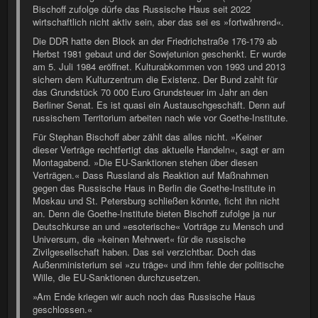
Bischoff zufolge dürfe das Russische Haus seit 2022
wirtschaftlich nicht aktiv sein, aber das sei es »fortwährend«.
Die DDR hatte den Block an der Friedrichstraße 176-179 ab
Herbst 1981 gebaut und der Sowjetunion geschenkt. Er wurde
am 5. Juli 1984 eröffnet. Kulturabkommen von 1993 und 2013
sichern dem Kulturzentrum die Existenz. Der Bund zahlt für
das Grundstück 70 000 Euro Grundsteuer im Jahr an den
Berliner Senat. Es ist quasi ein Austauschgeschäft. Denn auf
russischem Territorium arbeiten nach wie vor Goethe-Institute.
Für Stephan Bischoff aber zählt das alles nicht. »Keiner
dieser Verträge rechtfertigt das aktuelle Handeln«, sagt er am
Montagabend. »Die EU-Sanktionen stehen über diesen
Verträgen.« Dass Russland als Reaktion auf Maßnahmen
gegen das Russische Haus in Berlin die Goethe-Institute in
Moskau und St. Petersburg schließen könnte, ficht ihn nicht
an. Denn die Goethe-Institute bieten Bischoff zufolge ja nur
Deutschkurse an und »esoterische« Vorträge zu Mensch und
Universum, die »keinen Mehrwert« für die russische
Zivilgesellschaft haben. Das sei verzichtbar. Doch das
Außenministerium sei »zu träge« und ihm fehle der politische
Wille, die EU-Sanktionen durchzusetzen.
»Am Ende kriegen wir auch noch das Russische Haus
geschlossen.«