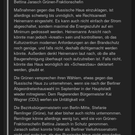
Bettina Jarasch Grünen-Fraktionschefin
Maßnahmen gegen das Russische Haus einzuklagen, ist
allerdings schwierig bis unmöglich, wie Rechtsanwalt
Heinemann eingesteht. Es kann auch nicht einfach der Strom
abgeschaltet, sondern maximal die Energiezufuhr auf ein
Minimum gedrosselt werden. Heinemanns Ansicht nach
könnte man jedoch »kreativ« sein und kontrollieren, ob das
Kulturzentrum modernen Anforderungen an den Brandschutz
noch genüge, und falls nicht, deshalb dichtgemacht werden
könnte. Außerdem denkt Heinemann laut nach, ob die alte
Baugenehmigung überhaupt noch aufzutreiben ist. Falls nicht,
könnte das Haus womöglich als »Schwarzbau« deklariert
werden, glaubt er.
Die Grünen versprechen ihren Wählern, etwas gegen das
Russische Haus zu unternehmen, wenn sie nach der Berliner
Abgeordnetenhauswahl im September in der Hauptstadt
wieder mitregieren. Dem Regierenden Bürgermeister Kai
Wegner (CDU) werfen sie Untätigkeit vor.
Die Bezirksbürgermeisterin von Berlin-Mitte, Stefanie
Remlinger (Grüne), hat aber bisher auch nichts unternommen.
Remlinger könne allerdings wenig tun, wird sie von Grünen-
Fraktionschefin Bettina Jarasch in Schutz genommen.
Jarasch selbst konnte früher als Berliner Verkehrssenatorin
nicht viel mehr tun, als das Russische Haus nicht einzuladen,