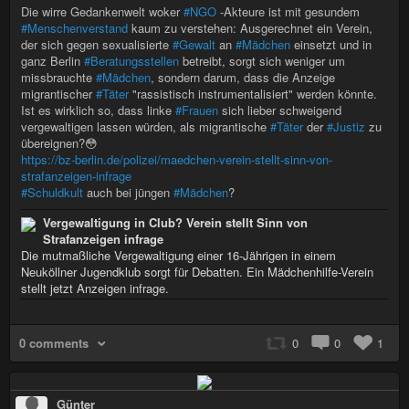
Die wirre Gedankenwelt woker
#NGO
-Akteure ist mit gesundem
#Menschenverstand
kaum zu verstehen: Ausgerechnet ein Verein,
der sich gegen sexualisierte
#Gewalt
an
#Mädchen
einsetzt und in
ganz Berlin
#Beratungsstellen
betreibt, sorgt sich weniger um
missbrauchte
#Mädchen
, sondern darum, dass die Anzeige
migrantischer
#Täter
"rassistisch instrumentalisiert" werden könnte.
Ist es wirklich so, dass linke
#Frauen
sich lieber schweigend
vergewaltigen lassen würden, als migrantische
#Täter
der
#Justiz
zu
übereignen?😳
https://bz-berlin.de/polizei/maedchen-verein-stellt-sinn-von-
strafanzeigen-infrage
#Schuldkult
auch bei jüngen
#Mädchen
?
Vergewaltigung in Club? Verein stellt Sinn von
Strafanzeigen infrage
Die mutmaßliche Vergewaltigung einer 16-Jährigen in einem
Neuköllner Jugendklub sorgt für Debatten. Ein Mädchenhilfe-Verein
stellt jetzt Anzeigen infrage.
0 comments
0
0
1
Günter