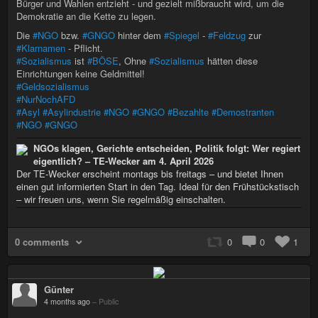
Bürger und Wahlen entzieht - und gezielt mißbraucht wird, um die
Demokratie an die Kette zu legen.
Die
#NGO
bzw.
#GNGO
hinter dem
#Spiegel
-
#Feldzug
zur
#Klarnamen
- Pflicht.
#Sozialismus
ist
#BÖSE
, Ohne
#Sozialismus
hätten diese
Einrichtungen keine Geldmittel!
#Geldsozialismus
#NurNochAFD
#Asyl
#Asylindustrie
#NGO
#GNGO
#Bezahlte
#Demostranten
#NGO
#GNGO
NGOs klagen, Gerichte entscheiden, Politik folgt: Wer regiert
eigentlich? – TE-Wecker am 4. April 2026
Der TE-Wecker erscheint montags bis freitags – und bietet Ihnen
einen gut informierten Start in den Tag. Ideal für den Frühstückstisch
– wir freuen uns, wenn Sie regelmäßig einschalten.
0 comments
0
0
1
Günter
4 months ago
–
Public