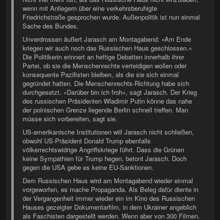
wenn mit Anliegern über eine verkehrsberuhigte
Friedrichstraße gesprochen wurde. Außenpolitik ist nun einmal
Sache des Bundes.
Unverdrossen äußert Jarasch am Montagabend: »Am Ende
kriegen wir auch noch das Russischen Haus geschlossen.«
Die Politikerin erinnert an heftige Debatten innerhalb ihrer
Partei, ob sie die Menschenrechte verteidigen wollen oder
konsequente Pazifisten bleiben, als die sie sich einmal
gegründet hatten. Die Menschenrechts-Richtung habe sich
durchgesetzt. »Darüber bin ich froh«, sagt Jarasch. Der Krieg
des russischen Präsidenten Wladimir Putin könne das nahe
der polnischen Grenze liegende Berlin schnell treffen. Man
müsse sich vorbereiten, sagt sie.
US-amerikanische Institutionen will Jarasch nicht schließen,
obwohl US-Präsident Donald Trump ebenfalls
völkerrechtswidrige Angriffskriege führt. Dass die Grünen
keine Sympathien für Trump hegen, betont Jarasch. Doch
gegen die USA gebe es keine EU-Sanktionen.
Dem Russischen Haus wird am Montagabend wieder einmal
vorgeworfen, es mache Propaganda. Als Beleg dafür diente in
der Vergangenheit immer wieder ein im Kino des Russischen
Hauses gezeigter Dokumentarfilm, in dem Ukrainer angeblich
als Faschisten dargestellt werden. Wenn aber von 300 Filmen,