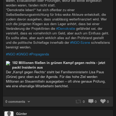
waren, Evaluationen oder Prüfungen, wofür die Mittel eingesetzt
worden waren, fanden nicht statt.
"Demokratie leben!" hat sich offenbar zu einer
Selbstbedienungseinrichtung für links-woke Akteure entwickelt, die
zudem davon ausgehen, dass unablässig weiterfinanziert wird. Wer
sich die jüngsten Klagen aus dem Lager anhört, dass bei einer
Veränderung der Projektlinien die
#Demokratie
gefährdet sei, der
versteht, dass es vornehmlich um Geld, aber auch um Einfluss geht.
Es sollte alles, aber auch wirklich alles auf den Prüfstand gestellt
und die politische Schieflage innerhalb der
#NGO-Szene
schnellstens
bereinigt werden.
#NGO
#GNGO
#Propaganda
182 Millionen fließen in grünen Kampf gegen rechts - jetzt
packt Insiderin aus
Der „Kampf gegen Rechts“ steht bei Familienministerin Lisa Paus
(Grüne) ganz oben auf der Agenda. Für das hohe Ziel werden
Millionen an Steuermitteln ausgegeben – oft ohne genaue Prüfung,
wie eine ehemalige Mitarbeiterin berichtet.
0 comments
0
0
0
Günter