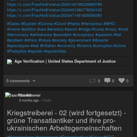
https://x.com/FrauHodl/status/2024143796229869789
https://x.com/FrauHodl/status/2024401380778054120
https://x.com/FrauHodl/status/2024471461826556380
#Gates
#Epstein
#Corona
#Covid
#Hanta
#Hantavirus
#WHO
#meme
#politics
#usa
#america
#qanon
#maga
#trump
#crazy
#mad
#democracy
#whitehouse
#president
#conspiracy
#question
#fail
#problem
#ethics
#future
#society
#government
#disaster
#apocalypse
#war
#inflation
#economy
#finance
#corruption
#crime
#Pedophiie
#epstein
#epsteinfiles
Age Verification | United States Department of Justice
0 comments
0
0
0
IsarAthener
3 months ago
–
Public
Kriegstreiberei - 02 (wird fortgesetzt) -
grüne Transatlantiker und ihre pro-
ukrainischen Arbeitsgemeinschaften
#Kriegstreiberei
#propaganda
#Transatlantiker
#Grüne
#NGO