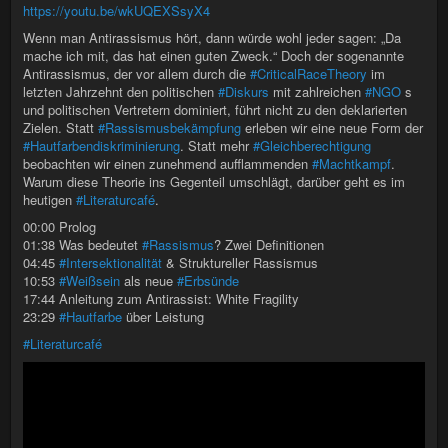
https://youtu.be/wkUQEXSsyX4
Wenn man Antirassismus hört, dann würde wohl jeder sagen: „Da
mache ich mit, das hat einen guten Zweck.“ Doch der sogenannte
Antirassismus, der vor allem durch die
#CriticalRaceTheory
im
letzten Jahrzehnt den politischen
#Diskurs
mit zahlreichen
#NGO
s
und politischen Vertretern dominiert, führt nicht zu den deklarierten
Zielen. Statt
#Rassismusbekämpfung
erleben wir eine neue Form der
#Hautfarbendiskriminierung
. Statt mehr
#Gleichberechtigung
beobachten wir einen zunehmend aufflammenden
#Machtkampf
.
Warum diese Theorie ins Gegenteil umschlägt, darüber geht es im
heutigen
#Literaturcafé
.
00:00 Prolog
01:38 Was bedeutet
#Rassismus
? Zwei Definitionen
04:45
#Intersektionalität
& Struktureller Rassismus
10:53
#Weißsein
als neue
#Erbsünde
17:44 Anleitung zum Antirassist: White Fragility
23:29
#Hautfarbe
über Leistung
#Literaturcafé