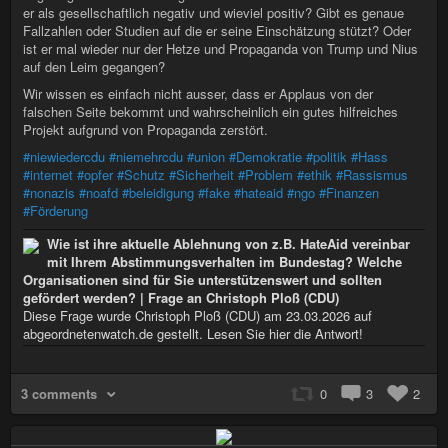
er als gesellschaftlich negativ und wieviel positiv? Gibt es genaue
Fallzahlen oder Studien auf die er seine Einschätzung stützt? Oder
ist er mal wieder nur der Hetze und Propaganda von Trump und Nius
auf den Leim gegangen?
Wir wissen es einfach nicht ausser, dass er Applaus von der
falschen Seite bekommt und wahrscheinlich ein gutes hilfreiches
Projekt aufgrund von Propaganda zerstört.
#niewiedercdu
#niemehrcdu
#union
#Demokratie
#politik
#Hass
#internet
#opfer
#Schutz
#Sicherheit
#Problem
#ethik
#Rassismus
#nonazis
#noafd
#beleidigung
#fake
#hateaid
#ngo
#Finanzen
#Förderung
Wie ist ihre aktuelle Ablehnung von z.B. HateAid vereinbar
mit Ihrem Abstimmungsverhalten im Bundestag? Welche
Organisationen sind für Sie unterstützenswert und sollten
gefördert werden? | Frage an Christoph Ploß (CDU)
Diese Frage wurde Christoph Ploß (CDU) am 23.03.2026 auf
abgeordnetenwatch.de gestellt. Lesen Sie hier die Antwort!
3 comments
0
3
2