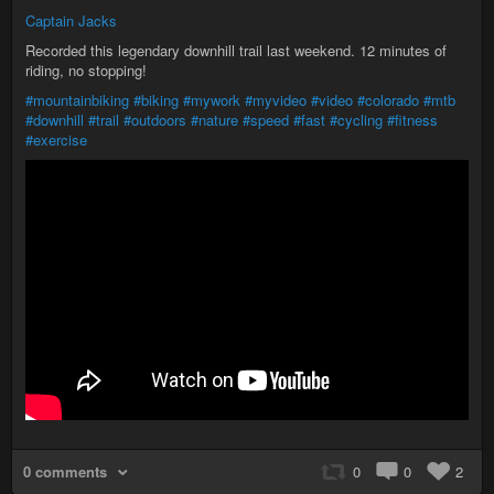
Captain Jacks
Recorded this legendary downhill trail last weekend. 12 minutes of
riding, no stopping!
#mountainbiking
#biking
#mywork
#myvideo
#video
#colorado
#mtb
#downhill
#trail
#outdoors
#nature
#speed
#fast
#cycling
#fitness
#exercise
0 comments
0
0
2