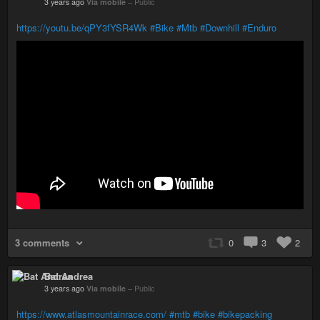
3 years ago
Via mobile
–
Public
https://youtu.be/qPY3fYSR4Wk
#Bike
#Mtb
#Downhill
#Enduro
3 comments
0
3
2
Bat Andrea
3 years ago
Via mobile
–
Public
https://www.atlasmountainrace.com/
#mtb
#bike
#bikepacking