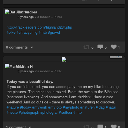
Bat Andrea
3 years ago
Via mobile
–
Public
http://trackleaders.com/highland23f.php
#bike
#ultracycling
#mtb
#gravel
0 comments
0
0
1
+ 40
Martin N
3 years ago
Via mobile
–
Public
Today was a beautiful day.
If you are interested, you can accompany me on my bike tour using
the pictures. The selection is mixed. From the swan to the Blåsippa
(anemone liverwort). And somewhere I am "hidden". Have a nice
weekend! And go outside - there is always something to discover.
#nature
#today
#mywork
#myfoto
#myphoto
#naturen
#idag
#natur
#heute
#photograph
#photograf
#radtour
#mtb
1 comment
0
1
6