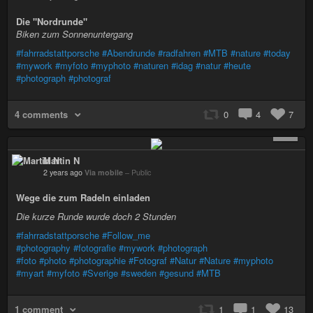
Die "Nordrunde"
Biken zum Sonnenuntergang
#fahrradstattporsche
#Abendrunde
#radfahren
#MTB
#nature
#today
#mywork
#myfoto
#myphoto
#naturen
#idag
#natur
#heute
#photograph
#photograf
4 comments
0
4
7
+ 3
Martin N
2 years ago
Via mobile
–
Public
Wege die zum Radeln einladen
Die kurze Runde wurde doch 2 Stunden
#fahrradstattporsche
#Follow_me
#photography
#fotografie
#mywork
#photograph
#foto
#photo
#photographie
#Fotograf
#Natur
#Nature
#myphoto
#myart
#myfoto
#Sverige
#sweden
#gesund
#MTB
1 comment
1
1
13