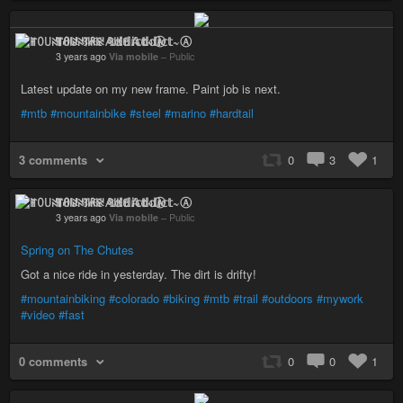
ꂵꄲ꒤ꋊ꓄ꋬ꒐ꋊ ꃳ꒐ꀘꏂ 𝔸𝕕𝕕𝕚𝕔𝕥~Ⓐ
3 years ago
Via mobile
–
Public
Latest update on my new frame. Paint job is next.
#mtb
#mountainbike
#steel
#marino
#hardtail
3 comments
0
3
1
ꂵꄲ꒤ꋊ꓄ꋬ꒐ꋊ ꃳ꒐ꀘꏂ 𝔸𝕕𝕕𝕚𝕔𝕥~Ⓐ
3 years ago
Via mobile
–
Public
Spring on The Chutes
Got a nice ride in yesterday. The dirt is drifty!
#mountainbiking
#colorado
#biking
#mtb
#trail
#outdoors
#mywork
#video
#fast
0 comments
0
0
1