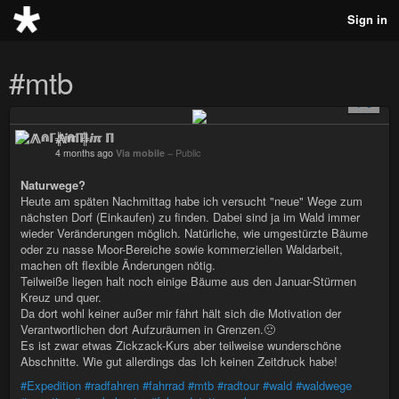
Sign in
#mtb
+ 5
⨇⋒ℾ╬ⅈℼ ℿ
4 months ago
Via mobile
–
Public
Naturwege?
Heute am späten Nachmittag habe ich versucht "neue" Wege zum
nächsten Dorf (Einkaufen) zu finden. Dabei sind ja im Wald immer
wieder Veränderungen möglich. Natürliche, wie umgestürzte Bäume
oder zu nasse Moor-Bereiche sowie kommerziellen Waldarbeit,
machen oft flexible Änderungen nötig.
Teilweiße liegen halt noch einige Bäume aus den Januar-Stürmen
Kreuz und quer.
Da dort wohl keiner außer mir fährt hält sich die Motivation der
Verantwortlichen dort Aufzuräumen in Grenzen.🙁
Es ist zwar etwas Zickzack-Kurs aber teilweise wunderschöne
Abschnitte. Wie gut allerdings das Ich keinen Zeitdruck habe!
#Expedition
#radfahren
#fahrrad
#mtb
#radtour
#wald
#waldwege