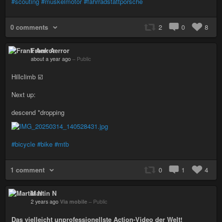
#scouting
#muskelmotor
#fahrradstattporsche
0 comments
2
0
8
Frank Aerror
about a year ago
–
Public
Hillclimb ☑️
Next up:
descend *dropping
#bicycle
#bike
#mtb
1 comment
0
1
4
Martin N
2 years ago
Via mobile
–
Public
Das vielleicht unprofessionellste Action-Video der Welt!