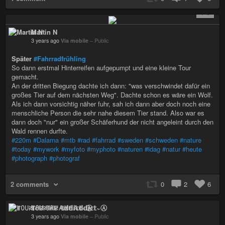
+ 3
Martin N
3 years ago
Via mobile
–
Public
Später
#Fahrradfrühling
So dann erstmal Hinterreifen aufgepumpt und eine kleine Tour
gemacht.
An der dritten Biegung dachte ich dann: "was verschwindet dafür ein
großes Tier auf dem nächsten Weg". Dachte schon es wäre ein Wolf.
Als ich dann vorsichtig näher fuhr, sah ich dann aber doch noch eine
menschliche Person die sehr nahe diesem Tier stand. Also war es
dann doch "nur" ein großer Schäferhund der nicht angeleint durch den
Wald rennen durfte.
#220m
#Dalarna
#mtb
#rad
#fahrrad
#sweden
#schweden
#nature
#today
#mywork
#myfoto
#myphoto
#naturen
#idag
#natur
#heute
#photograph
#photograf
2 comments
0
2
6
ꂵꄲ꒤ꋊ꓄ꋬ꒐ꋊ ꃳ꒐ꀘꏂ 𝔸𝕕𝕕𝕚𝕔𝕥~Ⓐ
3 years ago
Via mobile
–
Public