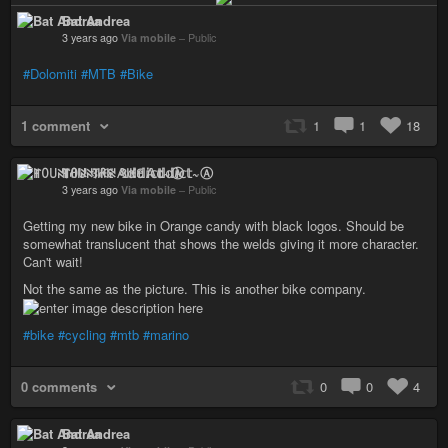
Bat Andrea
3 years ago
Via mobile
–
Public
#Dolomiti
#MTB
#Bike
1 comment
1
1
18
ꂵꄲ꒤ꋊ꓄ꋬ꒐ꋊ ꃳ꒐ꀘꏂ 𝔸𝕕𝕕𝕚𝕔𝕥~Ⓐ
3 years ago
Via mobile
–
Public
Getting my new bike in Orange candy with black logos. Should be
somewhat translucent that shows the welds giving it more character.
Can't wait!
Not the same as the picture. This is another bike company.
#bike
#cycling
#mtb
#marino
0 comments
0
0
4
Bat Andrea