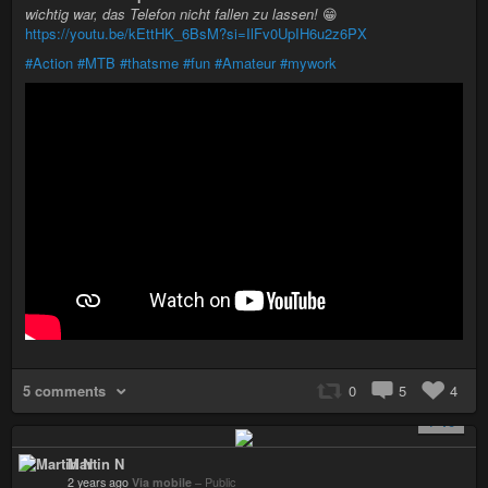
wichtig war, das Telefon nicht fallen zu lassen!
😁
https://youtu.be/kEttHK_6BsM?si=IlFv0UpIH6u2z6PX
#Action
#MTB
#thatsme
#fun
#Amateur
#mywork
5 comments
0
5
4
+ 10
Martin N
2 years ago
Via mobile
–
Public