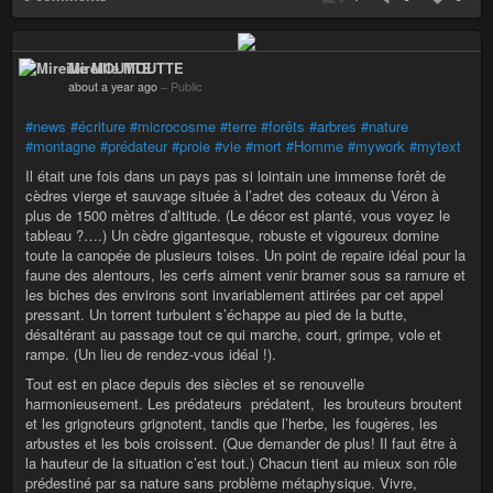
Mireille MOUTTE
about a year ago
–
Public
#news
#écriture
#microcosme
#terre
#forêts
#arbres
#nature
#montagne
#prédateur
#proie
#vie
#mort
#Homme
#mywork
#mytext
Il était une fois dans un pays pas si lointain une immense forêt de
cèdres vierge et sauvage située à l’adret des coteaux du Véron à
plus de 1500 mètres d’altitude. (Le décor est planté, vous voyez le
tableau ?….) Un cèdre gigantesque, robuste et vigoureux domine
toute la canopée de plusieurs toises. Un point de repaire idéal pour la
faune des alentours, les cerfs aiment venir bramer sous sa ramure et
les biches des environs sont invariablement attirées par cet appel
pressant. Un torrent turbulent s’échappe au pied de la butte,
désaltérant au passage tout ce qui marche, court, grimpe, vole et
rampe. (Un lieu de rendez-vous idéal !).
Tout est en place depuis des siècles et se renouvelle
harmonieusement. Les prédateurs prédatent, les brouteurs broutent
et les grignoteurs grignotent, tandis que l’herbe, les fougères, les
arbustes et les bois croissent. (Que demander de plus! Il faut être à
la hauteur de la situation c’est tout.) Chacun tient au mieux son rôle
prédestiné par sa nature sans problème métaphysique. Vivre,