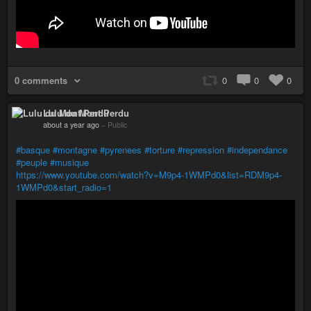
0 comments
0
0
0
Lulu du Mont Perdu
about a year ago
–
Public
#basque
#montagne
#pyrenees
#torture
#repression
#independance
#peuple
#musique
https://www.youtube.com/watch?v=M9p4-1WMPd0&list=RDM9p4-
1WMPd0&start_radio=1