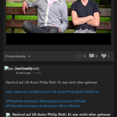
0 comments
0
0
1
taz (inoffiziell)
8 years ago
–
Public
Nachruf auf US-Autor Philip Roth: Er war nicht allen geheuer
http://www.taz.de/Nachruf-auf-US-Autor-Philip-Roth/!5505519/
#PhilipRoth
#Literatur
#NobelpreisfürLiteratur
#Shoah
#PoliticalCorrectness
#Lebenslust
#Buch
#Kultur
Nachruf auf US-Autor Philip Roth: Er war nicht allen geheuer