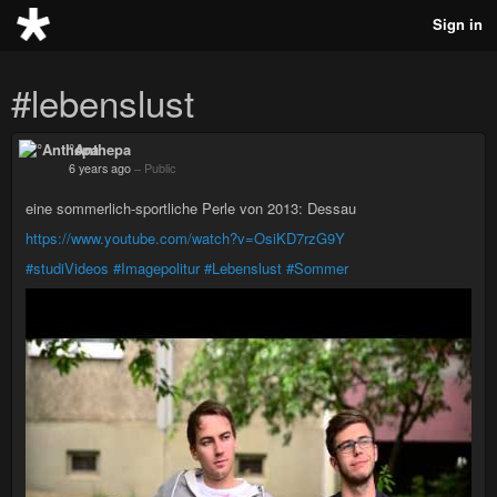
Sign in
#lebenslust
°Anthepa
6 years ago
–
Public
eine sommerlich-sportliche Perle von 2013: Dessau
https://www.youtube.com/watch?v=OsiKD7rzG9Y
#studiVideos
#Imagepolitur
#Lebenslust
#Sommer