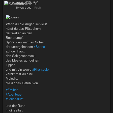
RⒶmonⒶ ⁽⁽⁽i⁾⁾⁾
10 years ago
–
Public
Wenn du die Augen schließt
hörst du das Plätschern
der Wellen an den
Bootsrumpf.
Spürst den warmen Schein
der untergehenden
#Sonne
auf der Haut,
den Salzgeschmack
des Meeres auf deinen
Lippen
und mit ein wenig
#Phantasie
vernimmst du eine
Melodie,
die dir das Gefühl von
#Freiheit
#Abenteuer
#Lebenslust
und der Ruhe
in dir selbst