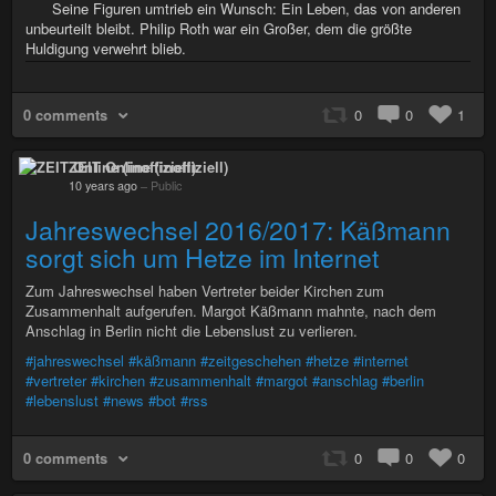
Seine Figuren umtrieb ein Wunsch: Ein Leben, das von anderen
unbeurteilt bleibt. Philip Roth war ein Großer, dem die größte
Huldigung verwehrt blieb.
0 comments
0
0
1
ZEIT Online (inoffiziell)
10 years ago
–
Public
Jahreswechsel 2016/2017: Käßmann
sorgt sich um Hetze im Internet
Zum Jahreswechsel haben Vertreter beider Kirchen zum
Zusammenhalt aufgerufen. Margot Käßmann mahnte, nach dem
Anschlag in Berlin nicht die Lebenslust zu verlieren.
#jahreswechsel
#käßmann
#zeitgeschehen
#hetze
#internet
#vertreter
#kirchen
#zusammenhalt
#margot
#anschlag
#berlin
#lebenslust
#news
#bot
#rss
0 comments
0
0
0