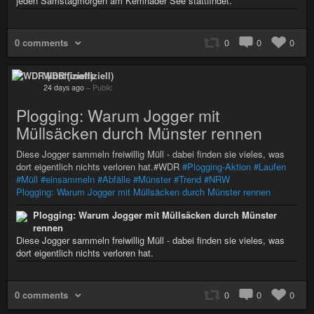
jeden Samstagmorgen am Kemnader See stattfindet.
0 comments
0
0
0
WDR (inoffiziell)
24 days ago
–
Public
Plogging: Warum Jogger mit
Müllsäcken durch Münster rennen
Diese Jogger sammeln freiwillig Müll - dabei finden sie vieles, was
dort eigentlich nichts verloren hat.#WDR
#Plogging-Aktion
#Laufen
#Müll
#einsammeln
#Abfälle
#Münster
#Trend
#NRW
Plogging: Warum Jogger mit Müllsäcken durch Münster rennen
Plogging: Warum Jogger mit Müllsäcken durch Münster
rennen
Diese Jogger sammeln freiwillig Müll - dabei finden sie vieles, was
dort eigentlich nichts verloren hat.
0 comments
0
0
0