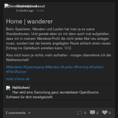
Serenityfreaksout
5 months ago
–
Public
Home | wanderer
Beim Spazieren, Wandern und Laufen hat man ja so seine
Standardrouten. Und gerade eben ist mir dann auch mal aufgefallen,
dass ich in meinem Wanderer-Profil die nicht jedes Mal neu anlegen
muss, sondern bei der bereits angelegten Route einfach einen neuen
Eintrag ins Gipfelbuch erstellen kann. 💡🥴
Also mich kann ja nichts mehr aufhalten - morgen übernehme ich die
Weltherrschaft!
#Wanderer
#Spaziergang
#Wandern
#Laufen
#Running
#Outdoor
#FibroRunner
trails.tchncs.de
Hallöchen!
Hier wird eine Sammlung ganz wunderbarer OpenSource-
Software für dich bereitgestellt.
2 comments
0
2
0