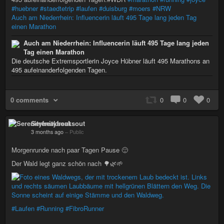
#huebner
#staedtetrip
#laufen
#duisburg
#moers
#NRW
Auch am Niederrhein: Influencerin läuft 495 Tage lang jeden Tag
einen Marathon
Auch am Niederrhein: Influencerin läuft 495 Tage lang jeden
Tag einen Marathon
Die deutsche Extremsportlerin Joyce Hübner läuft 495 Marathons an
495 aufeinanderfolgenden Tagen.
0 comments
0
0
0
Serenityfreaksout
3 months ago
–
Public
Morgenrunde nach paar Tagen Pause 🙂
Der Wald legt ganz schön nach 🌳🌿🌱
#Laufen
#Running
#FibroRunner