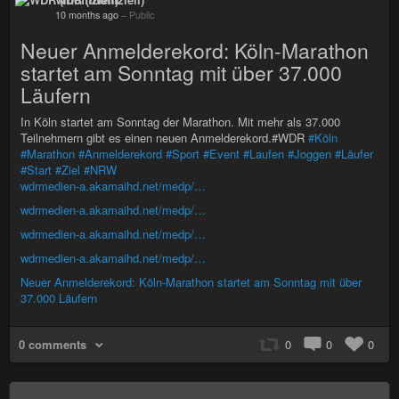
10 months ago
–
Public
Neuer Anmelderekord: Köln-Marathon
startet am Sonntag mit über 37.000
Läufern
In Köln startet am Sonntag der Marathon. Mit mehr als 37.000
Teilnehmern gibt es einen neuen Anmelderekord.#WDR
#Köln
#Marathon
#Anmelderekord
#Sport
#Event
#Laufen
#Joggen
#Läufer
#Start
#Ziel
#NRW
wdrmedien-a.akamaihd.net/medp/…
wdrmedien-a.akamaihd.net/medp/…
wdrmedien-a.akamaihd.net/medp/…
wdrmedien-a.akamaihd.net/medp/…
Neuer Anmelderekord: Köln-Marathon startet am Sonntag mit über
37.000 Läufern
0 comments
0
0
0