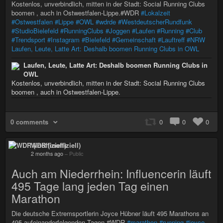
Kostenlos, unverbindlich, mitten in der Stadt: Social Running Clubs
boomen , auch in Ostwestfalen-Lippe.#WDR
#Lokalzeit
#Ostwestfalen
#Lippe
#OWL
#wdrde
#WestdeutscherRundfunk
#StudioBielefeld
#RunningClubs
#Joggen
#Laufen
#Running
#Club
#Trendsport
#Instagram
#Bielefeld
#Gemeinschaft
#Lauftreff
#NRW
Laufen, Leute, Latte Art: Deshalb boomen Running Clubs in OWL
Laufen, Leute, Latte Art: Deshalb boomen Running Clubs in
OWL
Kostenlos, unverbindlich, mitten in der Stadt: Social Running Clubs
boomen , auch in Ostwestfalen-Lippe.
0 comments
0
0
0
WDR (inoffiziell)
2 months ago
–
Public
Auch am Niederrhein: Influencerin läuft
495 Tage lang jeden Tag einen
Marathon
Die deutsche Extremsportlerin Joyce Hübner läuft 495 Marathons an
495 aufeinanderfolgenden Tagen.#WDR
#marathon
#running
#joyce