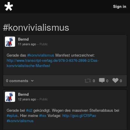
Sign in
#konvivialismus
Bernd
11 years ago
–
Public
Gerade das
#konvivialismus
Manifest unterzeichnet:
http://www.transcript-verlag.de/978-3-8376-2898-2/Das-
konvivialistische-Manifest
0 comments
0
0
0
Bernd
12 years ago
–
Public
Gerade bei
#o2
gekündigt. Wegen des massiven Stellenabbaus bei
#eplus
. Hier meine
#tex
Vorlage:
http://goo.gl/Cf5Pao
#konvivialismus