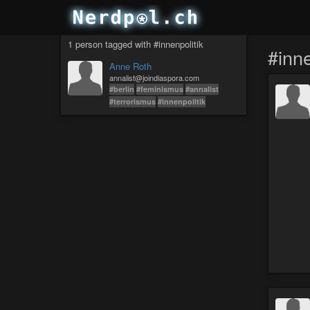
1 person tagged with #innenpolitik
#inne
Anne Roth
annalist@joindiaspora.com
#berlin
#feminismus
#annalist
#terrorismus
#innenpolitik