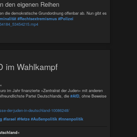
 in den eigenen Reihen
ehnen die demokratische Grundordnung offenbar ab. Nun gibt es
minalität
#Rechtsextremismus
#Polizei
2964184_53454215.mp4
AfD im Wahlkampf
d«
ro im Jahr finanzierte »Zentralrat der Juden« mit anderen
elfreundlichste Partei Deutschlands, die
#AfD
, ohne Beweise
eresse-der-juden-in-deutschland-10086248/
ng
#Israel
#Hetze
#Außenpolitik
#Innenpolitik
eutschland«