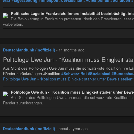
#taz
#tageszeitung
#Innenpolitik
#Haushalt
#Außenpolitik
#Schulden
#
Politische Lage in Frankreich: Innere Instabilität beeinträchtigt in
Die Bevölkerung in Frankreich protestiert, doch den Präsidenten lässt 
vorbereiten.
Deutschlandfunk (inoffiziell)
-
11 months ago
Politologe Uwe Jun - “Koalition muss Einigkeit stä
Aus Sicht des Politologen Uwe Jun muss die schwarz-rote Koalition ihre Eini
Ränder zurückdrängen.#Koalition
#Schwarz-Rot
#Sozialstaat
#Bundeshau
Politologe Uwe Jun - “Koalition muss Einigkeit stärker unter Beweis stellen”
Politologe Uwe Jun - "Koalition muss Einigkeit stärker unter Bewei
Aus Sicht des Politologen Uwe Jun muss die schwarz-rote Koalition ihre
Ränder zurückdrängen.
Deutschlandfunk (inoffiziell)
-
about a year ago