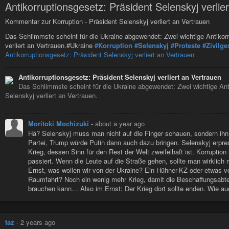
Antikorruptionsgesetz: Präsident Selenskyj verlie
Kommentar zur Korruption - Präsident Selenskyj verliert an Vertrauen
Das Schlimmste scheint für die Ukraine abgewendet: Zwei wichtige Antikor
verliert an Vertrauen.#Ukraine
#Korruption
#Selenskyj
#Proteste
#Zivilge
Antikorruptionsgesetz: Präsident Selenskyj verliert an Vertrauen
Antikorruptionsgesetz: Präsident Selenskyj verliert an Vertrauen
Das Schlimmste scheint für die Ukraine abgewendet: Zwei wichtige Ant
Selenskyj verliert an Vertrauen.
Moritoki Mochizuki
-
about a year ago
Hä? Selenskyj muss man nicht auf die Finger schauen, sondern ihn
Partei, Trump würde Putin dann auch dazu bringen. Selenskyj erpre
Krieg, dessen Sinn für den Rest der Welt zweifelhaft ist. Korrupti
passiert. Wenn die Leute auf die Straße gehen, sollte man wirklich 
Ernst, was wollen wir von der Ukraine? Ein Hühner-KZ oder etwas v
Raumfahrt? Noch ein wenig mehr Krieg, damit die Beschaffungsabt
brauchen kann… Also im Ernst: Der Krieg dort sollte enden. Wie au
taz
-
2 years ago