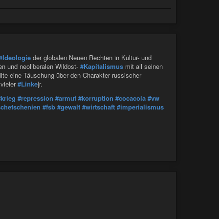
#Ideologie
der globalen Neuen Rechten in Kultur- und
iven und neoliberalen Wildost-
#Kapitalismus
mit all seinen
ollte eine Täuschung über den Charakter russischer
vieler
#Linke
|r.
#krieg
#repression
#armut
#korruption
#cocacola
#vw
schetschenien
#fsb
#gewalt
#wirtschaft
#imperialismus