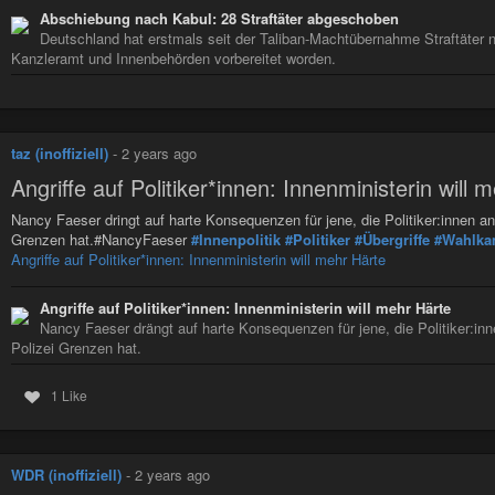
Abschiebung nach Kabul: 28 Straftäter abgeschoben
Deutschland hat erstmals seit der Taliban-Machtübernahme Straftäter 
Kanzleramt und Innenbehörden vorbereitet worden.
taz (inoffiziell)
-
2 years ago
Angriffe auf Po­li­ti­ke­r*in­nen: Innenministerin will
Nancy Faeser dringt auf harte Konsequenzen für jene, die Po­li­ti­ke­r:in­nen 
Grenzen hat.#NancyFaeser
#Innenpolitik
#Politiker
#Übergriffe
#Wahlka
Angriffe auf Po­li­ti­ke­r*in­nen: Innenministerin will mehr Härte
Angriffe auf Po­li­ti­ke­r*in­nen: Innenministerin will mehr Härte
Nancy Faeser drängt auf harte Konsequenzen für jene, die Po­li­ti­ke­r:in
Polizei Grenzen hat.
1 Like
WDR (inoffiziell)
-
2 years ago