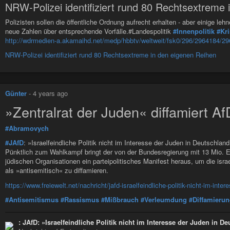
NRW-Polizei identifiziert rund 80 Rechtsextreme
Polizisten sollen die öffentliche Ordnung aufrecht erhalten - aber einige l
neue Zahlen über entsprechende Vorfälle.#Landespolitik
#Innenpolitik
#Kri
http://wdrmedien-a.akamaihd.net/medp/hbbtv/weltweit/fsk0/296/2964184/
NRW-Polizei identifiziert rund 80 Rechtsextreme in den eigenen Reihen
Günter
-
4 years ago
»Zentralrat der Juden« diffamiert 
#Abramovych
#JAfD
: »Israelfeindliche Politik nicht im Interesse der Juden in Deutschlan
Pünktlich zum Wahlkampf bringt der von der Bundesregierung mit 13 Mio. Eu
jüdischen Organisationen ein parteipolitisches Manifest heraus, um die isra
als »antisemitisch« zu diffamieren.
https://www.freiewelt.net/nachricht/jafd-israelfeindliche-politik-nicht-im-int
#Antisemitismus
#Rassismus
#Mißbrauch
#Verleumdung
#Diffamieru
: JAfD: »Israelfeindliche Politik nicht im Interesse der Juden in D