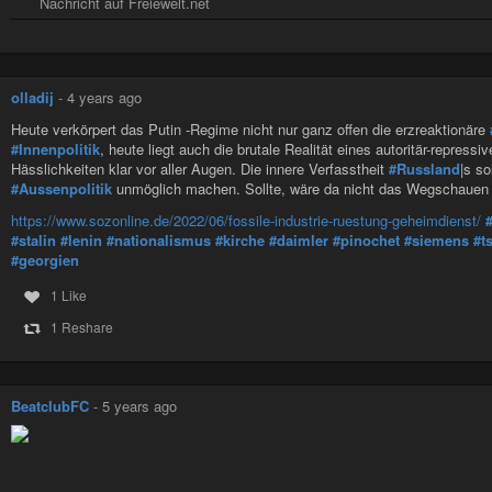
Nachricht auf Freiewelt.net
olladij
-
4 years ago
Heute verkörpert das Putin -Regime nicht nur ganz offen die erzreaktionäre
#Innenpolitik
, heute liegt auch die brutale Realität eines autoritär-repress
Hässlichkeiten klar vor aller Augen. Die innere Verfasstheit
#Russland
|s s
#Aussenpolitik
unmöglich machen. Sollte, wäre da nicht das Wegschauen 
https://www.sozonline.de/2022/06/fossile-industrie-ruestung-geheimdienst/
#stalin
#lenin
#nationalismus
#kirche
#daimler
#pinochet
#siemens
#t
#georgien
1 Like
1 Reshare
BeatclubFC
-
5 years ago