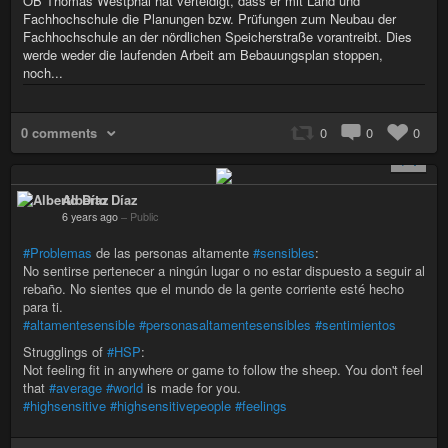
OB Thomas Westphal hat verteidigt, dass er mit Land und
Fachhochschule die Planungen bzw. Prüfungen zum Neubau der
Fachhochschule an der nördlichen Speicherstraße vorantreibt. Dies
werde weder die laufenden Arbeit am Bebauungsplan stoppen,
noch...
0 comments
0
0
0
+ 1
Alberto Díaz
6 years ago
–
Public
#Problemas
de las personas altamente
#sensibles
:
No sentirse pertenecer a ningún lugar o no estar dispuesto a seguir al
rebaño. No sientes que el mundo de la gente corriente esté hecho
para ti.
#altamentesensible
#personasaltamentesensibles
#sentimientos
Strugglings of
#HSP
:
Not feeling fit in anywhere or game to follow the sheep. You don't feel
that
#average
#world
is made for you.
#highsensitive
#highsensitivepeople
#feelings