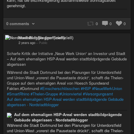
kann, hat die Bezirksregierung ausnahmsweise Sonntagsarbeit
genehmigt.
0 comments
0
0
0
Nordstadt-Blogger (inoffiziell)
2 years ago
–
Public
Scharfe Kritik der Initiative „Neue Werk Union“ an Investor und Stadt
– Auf dem ehemaligen HSP-Areal werden stadtbildprägende Gebäude
abgerissen
Während die Stadt Dortmund bei den Planungen für Unterdorstfeld
und Union-West „vorerst die Pausetaste drückt“, schafft die Thelen-
Gruppe auf dem ehemaligen Areal von Hoesch Spundwand
Fakten.#Dortmund
#Emscherschlösschen
#HSP
#NeueWerkUnion
#SmartRhino
#Thelen-Gruppe
#Unionviertel
#Versorgungsamt
Auf dem ehemaligen HSP-Areal werden stadtbildprägende Gebäude
abgerissen - Nordstadtblogger
Auf dem ehemaligen HSP-Areal werden stadtbildprägende
Gebäude abgerissen - Nordstadtblogger
Während die Stadt Dortmund bei den Planungen für Unterdorstfeld
und Union-West „vorerst die Pausetaste drückt“, schafft die Thelen-