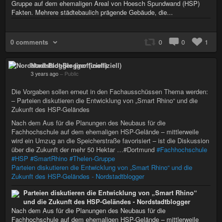
Gruppe auf dem ehemaligen Areal von Hoesch Spundwand (HSP)
Fakten. Mehrere städtebaulich prägende Gebäude, die...
0 comments
0
0
1
Nordstadt-Blogger (inoffiziell)
3 years ago
–
Public
Die Vorgaben sollen erneut in den Fachausschüssen Thema werden:
– Parteien diskutieren die Entwicklung von „Smart Rhino“ und die
Zukunft des HSP-Geländes
Nach dem Aus für die Planungen des Neubaus für die
Fachhochschule auf dem ehemaligen HSP-Gelände – mittlerweile
wird ein Umzug an die Speicherstraße favorisiert – ist die Diskussion
über die Zukunft der mehr 50 Hektar …#Dortmund
#Fachhochschule
#HSP
#SmartRhino
#Thelen-Gruppe
Parteien diskutieren die Entwicklung von „Smart Rhino“ und die
Zukunft des HSP-Geländes - Nordstadtblogger
Parteien diskutieren die Entwicklung von „Smart Rhino“
und die Zukunft des HSP-Geländes - Nordstadtblogger
Nach dem Aus für die Planungen des Neubaus für die
Fachhochschule auf dem ehemaligen HSP-Gelände – mittlerweile