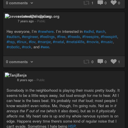
0 comments
1
0
0
zevensloten@diasp.org
7 years ago
–
Public
Hey everyone, I’m
#newhere
. I’m interested in
#adhd
,
#arch
,
#autism
,
#engineer
,
#feelings
,
#free
,
#freedo
,
#freespire
,
#freespirit
,
#hsp
,
#linux
,
#lov
,
#manjar
,
#metal
,
#metal4life
,
#movie
,
#music
,
#robotic
,
#rock
, and
#wee
.
0 comments
0
0
1
Tanja
8 years ago
–
Public
Somebody in the neighborhood is playing their music pretty loudly. It
seems to be a little ways away, but loud enough for me to hear. All I
can hear is the bass beat. It's probably not
that
loud; most people I
know wouldn't even notice. Me, though, I'm going nuts. Not as in
it
annoys the F out of me
(which it also does), but as in
it physically
affects me
. My heart rate is up and my whole nervous system is on
edge. Happens every time there's some kind of regular noise that I
can't evade. Sometimes I hate being
HSP
.