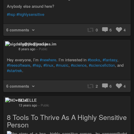
Anybody else around here?
#hsp
#highlysensitive
6 comments
0
6
4
sigdrifa@pod.jns.im
8 years ago
–
Public
Hey everyone, I’m
#newhere
. I’m interested in
#books
,
#fantasy
,
#freesoftware
,
#hsp
,
#linux
,
#music
,
#science
,
#sciencefiction
, and
#startrek
.
6 comments
2
6
4
NO♥ELLE
13 years ago
–
Public
8 Tools To Thrive As A Highly Sensitive
Person