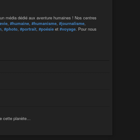
, un média dédié aux aventure humaines ! Nos centres
evie
,
#humaine
,
#humanisme
,
#journalisme
,
n
,
#photo
,
#portrait
,
#poésie
et
#voyage
. Pour nous
de cette planète…