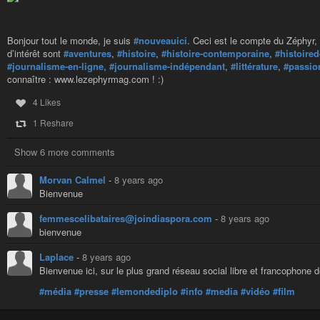
Bonjour tout le monde, je suis
#nouveauici
. Ceci est le compte du Zéphyr
d’intérêt sont
#aventures
,
#histoire
,
#histoire-contemporaine
,
#histoired
#journalisme-en-ligne
,
#journalisme-indépendant
,
#littérature
,
#passio
connaître : www.lezephyrmag.com ! :)
4 Likes
1 Reshare
Show 6 more comments
Morvan Calmel
-
8 years ago
Bienvenue
femmescelibataires@joindiaspora.com
-
8 years ago
bienvenue
Laplace
-
8 years ago
Bienvenue ici, sur le plus grand réseau social libre et francophone 
#média
#presse
#lemondediplo
#info
#media
#vidéo
#film