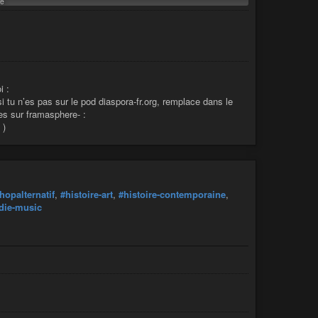
e
ag
#question
ou
#aide
dans un message. Tu peux
des astuces concernant l’utilisation du réseau.
ibution par un
petit don
ici
ou
ici
(dans la mesure de tes
ussi soutenir ton
pod
.
i :
i tu n’es pas sur le pod diaspora-fr.org, remplace dans le
 es sur framasphere- :
)
hopalternatif
,
#histoire-art
,
#histoire-contemporaine
,
die-music