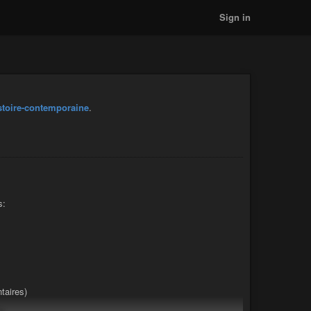
Sign in
stoire-contemporaine
.
s:
taires)