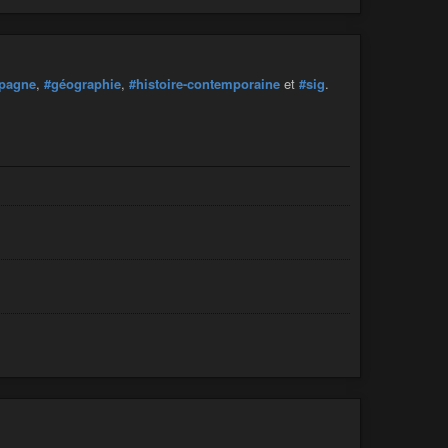
pagne
,
#géographie
,
#histoire-contemporaine
et
#sig
.