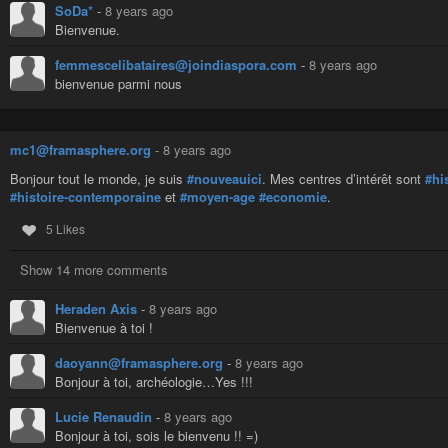
SoDa*
-
8 years ago
Bienvenue.
femmescelibataires@joindiaspora.com
-
8 years ago
bienvenue parmi nous
mc1@framasphere.org
-
8 years ago
Bonjour tout le monde, je suis
#nouveauici
. Mes centres d’intérêt sont
#hi
#histoire-contemporaine
et
#moyen-age
#economie
.
5 Likes
Show 14 more comments
Heraden Axis
-
8 years ago
Bienvenue à toi !
daoyann@framasphere.org
-
8 years ago
Bonjour à toi, archéologie…Yes !!!
Lucie Renaudin
-
8 years ago
Bonjour à toi, sois le bienvenu !! =)