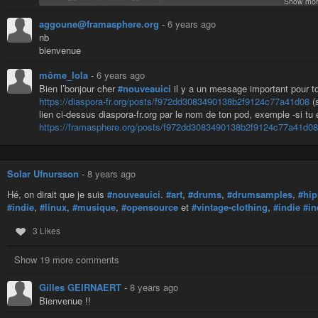
Show mor
Sinon, si tu n’as pas trouvé ton bonheur tu peux encore utiliser le t
aggoune@framasphere.org
-
6 years ago
également suivre
#diasporatips
et
#astucediaspora
pour recevoir 
nb
bienvenue
Et comme diaspora* a besoin de
soutien
, tu peux apporter ta contr
moyens, bien sûr 😉). Il sera certainement très apprécié. Tu peux a
môme_lola
-
6 years ago
Bien l’bonjour cher
#nouveauici
il y a un message important pour to
https://diaspora-fr.org/posts/f972dd3083490138b2f9124c77a41d08
(s
lien ci-dessus diaspora-fr.org par le nom de ton pod, exemple -si tu
https://framasphere.org/posts/f972dd3083490138b2f9124c77a41d08
Solar Ufnursson
-
8 years ago
Hé, on dirait que je suis
#nouveauici
.
#art
,
#drums
,
#drumsamples
,
#hip
#indie
,
#linux
,
#musique
,
#opensource
et
#vintage-clothing
,
#indie
#in
3 Likes
Show 19 more comments
Gilles GEIRNAERT
-
8 years ago
Bienvenue !!