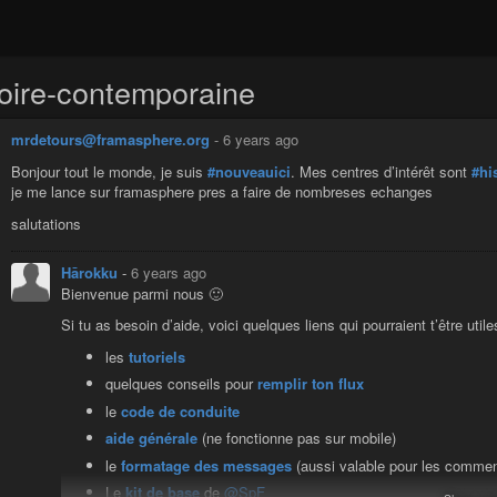
toire-contemporaine
mrdetours@framasphere.org
-
6 years ago
Bonjour tout le monde, je suis
#nouveauici
. Mes centres d’intérêt sont
#hi
je me lance sur framasphere pres a faire de nombreses echanges
salutations
Hārokku
-
6 years ago
Bienvenue parmi nous 🙂
Si tu as besoin d’aide, voici quelques liens qui pourraient t’être utile
les
tutoriels
quelques conseils pour
remplir ton flux
le
code de conduite
aide générale
(ne fonctionne pas sur mobile)
le
formatage des messages
(aussi valable pour les commen
Le
kit de base
de
@SpF