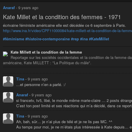
Anaraf
-
9 years ago
Kate Millet et la condition des femmes - 1971
écrivaine féministe américaine elle est décédée ce 6 septembre à Paris.
http://www.ina.fr/video/CPF11000084/kate-millett-et-la-condition-de-la-femm
#féminisme
#histoire-contemporaine
#rep
#ina
#KateMillet
Kate Millett et la condition de la femme
Reportage sur les sociétés occidentales et la condition de la femme dans
américaine, Kate MILLETT : "La Politique du mâle".
Tina
-
9 years ago
…et personne n’en a parlé. :/
Anaraf
-
9 years ago
si francetv, tv5, libé, le monde même marie-claire … 2 posts étrang
C’est ton post limité et ses réactions qui m’a décidé, dans ce report
Tina
-
9 years ago
Ah, bah, sûr… je n’ai plus de télé et je ne lis pas MC. ^^
Au temps pour moi, je ne m’étais plus intéressée à Kate depuis… e