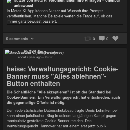
Nutzer von Meta AI veröffentlichen ihre Anfragen – offenbar
unbewusst
In Metas KI-App können Nutzer auf Wunsch ihre Prompts
veröffentlichen. Manche Beispiele werfen die Frage auf, ob das
immer ganz bewusst passiert.
0 comments
0
0
1
Sascha 😈 𒀯 (Fediverse)
about a year ago
–
Public
heise: Verwaltungsgericht: Cookie-
Banner muss "Alles ablehnen"-
Button enthalten
Die Schaltfläche "Alle akzeptieren" ist oft der Standard bei
Cookie-Bannern. Ein Verwaltungsgericht hat entschieden, auch
die gegenteilige Offerte ist nötig.
Der niedersächsische Datenschutzbeauftragte Denis Lehmkemper
kann einen juristischen Sieg in seinem langjährigen Kampf gegen
manipulativ gestaltete Cookie-Banner melden. Das
Verwaltungsgericht Hannover hat mit einem erst jetzt publik