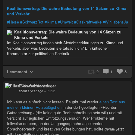
Koalitionsvertrag: Die wahre Bedeutung von 14 Sätzen zu Klima
und Verkehr
#Heise
#SchwarzRot
#Klima
#Umwelt
#Gaskraftwerke
#WirHabensJa
Koalitionsvertrag: Die wahre Bedeutung von 14 Sätzen zu
Klima und Verkehr
Im Koalitionsvertrag finden sich Absichtserklärungen zu Klima und
Verkehr, aber was bedeuten sie tatsächlich? Ein kritischer
Kommentar zur politischen Rhetorik.
1 comment
2
1
5
Elias Schwerdtfeger
about a year ago
–
Public
Ich kann es einfach nicht lassen. Es gibt mal wieder
einen Text aus
meinem kleinen Rotzeblögchen
in der dort gepflegten »Rechten
Gutschreibung« (die keine gute Rechtschreibung sein will) und mit
Verzicht auf jeglichen Entrotzungsversuch. Wer Probleme mit
teilweise derbem, an der Umgangssprache angelehnten
Sprachgebrauch und kreativen Schreibungen hat, sollte
genau jetzt
mit dem Weiterlesen aufhören…