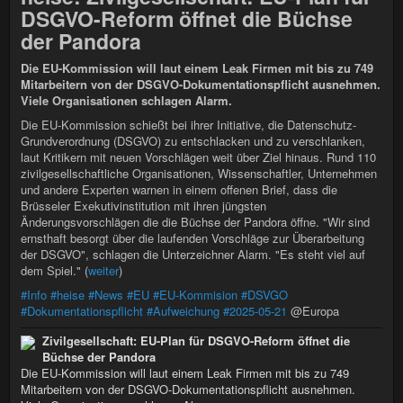
DSGVO-Reform öffnet die Büchse
der Pandora
Die EU-Kommission will laut einem Leak Firmen mit bis zu 749
Mitarbeitern von der DSGVO-Dokumentationspflicht ausnehmen.
Viele Organisationen schlagen Alarm.
Die EU-Kommission schießt bei ihrer Initiative, die Datenschutz-
Grundverordnung (DSGVO) zu entschlacken und zu verschlanken,
laut Kritikern mit neuen Vorschlägen weit über Ziel hinaus. Rund 110
zivilgesellschaftliche Organisationen, Wissenschaftler, Unternehmen
und andere Experten warnen in einem offenen Brief, dass die
Brüsseler Exekutivinstitution mit ihren jüngsten
Änderungsvorschlägen die die Büchse der Pandora öffne. "Wir sind
ernsthaft besorgt über die laufenden Vorschläge zur Überarbeitung
der DSGVO", schlagen die Unterzeichner Alarm. "Es steht viel auf
dem Spiel." (
weiter
)
#Info
#heise
#News
#EU
#EU-Kommision
#DSVGO
#Dokumentationspflicht
#Aufweichung
#2025-05-21
@Europa
Zivilgesellschaft: EU-Plan für DSGVO-Reform öffnet die
Büchse der Pandora
Die EU-Kommission will laut einem Leak Firmen mit bis zu 749
Mitarbeitern von der DSGVO-Dokumentationspflicht ausnehmen.