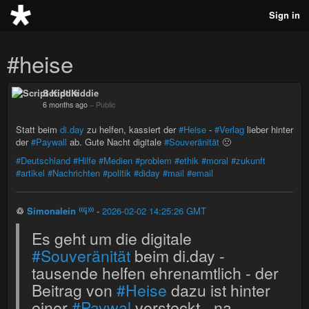
Sign in
#heise
Script Kiddie
6 months ago
–
Public
Statt beim
di.day
zu helfen, kassiert der
#Heise
-
#Verlag
lieber hinter
der
#Paywall
ab. Gute Nacht digitale
#Souveränität
🙁
#Deutschland
#Hilfe
#Medien
#problem
#ethik
#moral
#zukunft
#artikel
#Nachrichten
#politik
#diday
#mail
#email
♲
Simonalein ⁽⁽⁽i⁾⁾⁾
-
2026-02-02 14:25:26 GMT
Es geht um die digitale
#Souveränität
beim di.day -
tausende helfen ehrenamtlich - der
Beitrag von
#Heise
dazu ist hinter
einer
#Paywal
versteckt - na