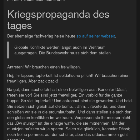
Kriegspropaganda des
tages
Der ehemalige fachverlag heise heute
so auf seiner webseit
.
Globale Konflikte werden längst auch im Weltraum
ausgetragen. Die Bundeswehr muss sich dem stellen
Antreten! Wir brauchen einen freiwilligen.
Hej, ihr lappen, tapferkeit ist soldatische pflicht! Wir brauchen einen
freiwilligen. Aber zack zack!
Na gut, dann suche ich halt einen freiwilligen aus. Kanonier Dässi,
treten sie vor! Sie sind jetzt freiwilliger. Ein vorbild für die ganze
truppe. So viel tapferkeit! Und astronaut sind sie geworden. Und held.
Sie setzen sich gleich auf die bomb… ähm… rakete da, und dann
schießen wir sie in die erdumlaufbahn. Und dann stellen sie sich dort
den globalen konflikten im weltraum. Vergessen sie ihr messer nicht,
das „Bw stumpf“ ist die einzige waffe, die sie mitnehmen. Mit der
munizjon müssen wir ja sparen. Seien sie glücklich, kanonier Dässi;
noch keine pommes auf der schulter, aber das ordensammeln geht
schon los.