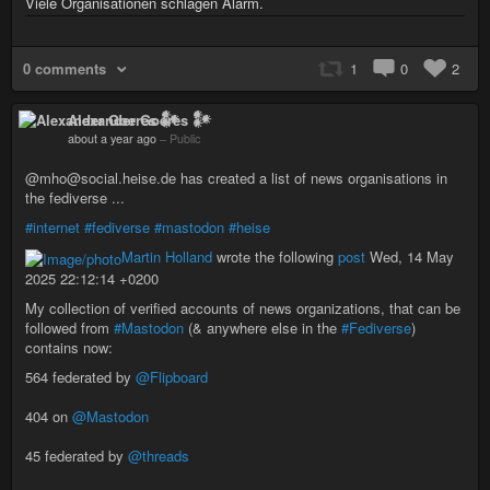
Viele Organisationen schlagen Alarm.
0 comments
1
0
2
Alexander Goeres 𒀯
about a year ago
–
Public
@mho@social.heise.de has created a list of news organisations in
the fediverse ...
#internet
#fediverse
#mastodon
#heise
Martin Holland
wrote the following
post
Wed, 14 May
2025 22:12:14 +0200
My collection of verified accounts of news organizations, that can be
followed from
#Mastodon
(& anywhere else in the
#Fediverse
)
contains now:
564 federated by
@Flipboard
404 on
@Mastodon
45 federated by
@threads