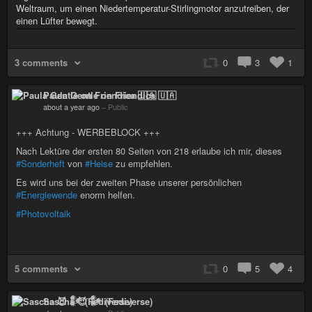
Weltraum, um einen Niedertemperatur-Stirlingmotor anzutreiben, der
einen Lüfter bewegt.
3 comments
0
3
1
Paula Gentle on Friendica 🇺🇦
about a year ago
–
Public
+++ Achtung - WERBEBLOCK +++
Nach Lektüre der ersten 80 Seiten von 218 erlaube ich mir, dieses
#Sonderheft
von
#Heise
zu empfehlen.
Es wird uns bei der zweiten Phase unserer persönlichen
#Energiewende
enorm helfen.
#Photovoltaik
5 comments
0
5
4
Sascha 😈 𒀯 (Fediverse)