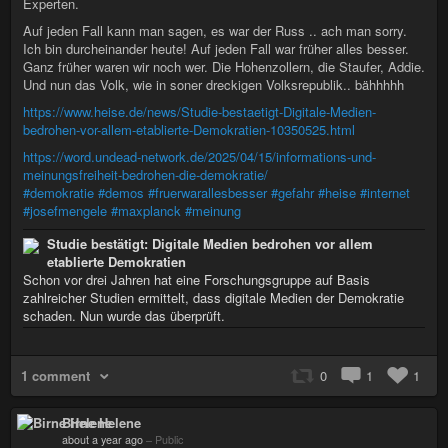
Experten.
Auf jeden Fall kann man sagen, es war der Russ .. ach man sorry.
Ich bin durcheinander heute! Auf jeden Fall war früher alles besser.
Ganz früher waren wir noch wer. Die Hohenzollern, die Staufer, Addie.
Und nun das Volk, wie in soner dreckigen Volksrepublik.. bähhhhh
https://www.heise.de/news/Studie-bestaetigt-Digitale-Medien-
bedrohen-vor-allem-etablierte-Demokratien-10350525.html
https://word.undead-network.de/2025/04/15/informations-und-
meinungsfreiheit-bedrohen-die-demokratie/
#demokratie
#demos
#fruerwarallesbesser
#gefahr
#heise
#internet
#josefmengele
#maxplanck
#meinung
Studie bestätigt: Digitale Medien bedrohen vor allem
etablierte Demokratien
Schon vor drei Jahren hat eine Forschungsgruppe auf Basis
zahlreicher Studien ermittelt, dass digitale Medien der Demokratie
schaden. Nun wurde das überprüft.
1 comment
0
1
1
Birne Helene
about a year ago
–
Public