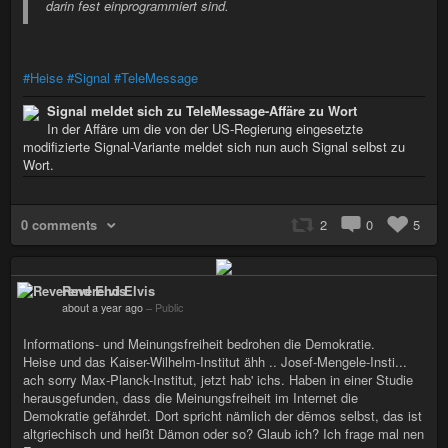
darin fest einprogrammiert sind.
#Heise
#Signal
#TeleMessage
Signal meldet sich zu TeleMessage-Affäre zu Wort
In der Affäre um die von der US-Regierung eingesetzte
modifizierte Signal-Variante meldet sich nun auch Signal selbst zu
Wort.
0 comments
2
0
5
Reverend Elvis
about a year ago
–
Public
Informations- und Meinungsfreiheit bedrohen die Demokratie.
Heise und das Kaiser-Wilhelm-Institut ähh .. Josef-Mengele-Insti...
ach sorry Max-Planck-Institut, jetzt hab' ichs. Haben in einer Studie
herausgefunden, dass die Meinungsfreiheit im Internet die
Demokratie gefährdet. Dort spricht nämlich der dēmos selbst, das ist
altgriechisch und heißt Dämon oder so? Glaub ich? Ich frage mal nen