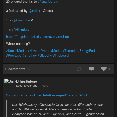
20 bridged thanks to
@snarfed.org
3 federated by
@index
('Ghost)
1 on
@peertube
&
1 on
@Sharkey
https://fingolas.eu/fediverse/overview.html
Who's missing?
#SocialMedia
#News
#Press
#Media
#Threads
#BridgyFed
#Peertube
#Sharkey
#Bluesky
#Flipboard
0 comments
0
0
0
Birne Helene
about a year ago
–
Public
Signal meldet sich zu TeleMessage-Affäre zu Wort
Der TeleMessage-Quellcode ist inzwischen öffentlich, er war
auf der Webseite des Anbieters herunterladbar. Erste
Analysen kamen zu dem Ergebnis, dass etwa Zugangsdaten