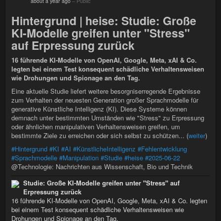
about a year ago
–
Public
Hintergrund | heise: Studie: Große
KI-Modelle greifen unter "Stress"
auf Erpressung zurück
16 führende KI-Modelle von OpenAI, Google, Meta, xAI & Co.
legten bei einem Test konsequent schädliche Verhaltensweisen
wie Drohungen und Spionage an den Tag.
Eine aktuelle Studie liefert weitere besorgniserregende Ergebnisse
zum Verhalten der neuesten Generation großer Sprachmodelle für
generative Künstliche Intelligenz (KI). Diese Systeme können
demnach unter bestimmten Umständen wie "Stress" zu Erpressung
oder ähnlichen manipulativen Verhaltensweisen greifen, um
bestimmte Ziele zu erreichen oder sich selbst zu schützen... (
weiter
)
#Hintergrund
#KI
#AI
#KünstlicheIntelligenz
#Fehlentwicklung
#Sprachmodelle
#Manipulation
#Studie
#heise
#2025-06-22
@Technologie: Nachrichten aus Wissenschaft, Bio und Technik
Studie: Große KI-Modelle greifen unter "Stress" auf
Erpressung zurück
16 führende KI-Modelle von OpenAI, Google, Meta, xAI & Co. legten
bei einem Test konsequent schädliche Verhaltensweisen wie
Drohungen und Spionage an den Tag.