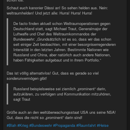
Schaut euch kanonier Dässi an! So sehen helden aus. Nein:
weltraumhelden! Und jetzt alle: Hurra! Hurra! Hurra!
De facto finden aktuell schon Weltraumoperationen gegen
Deutschland statt, sagt Michael Traut, Generalmajor der
Luftwaffe und Chef des Weltraumkommandos der
Bundeswehr: „Grundsätzlich ist es so, dass wir das schon
seit einiger Zeit beobachten, mit einer besorgniserregenderen
Intensität in den letzten Jahren. Bestimmte Nationen wie
Russland und China, aber natürlich auch andere Nationen,
haben Fähigkeiten aufgebaut und in ihrem Portfolio.“
Das ist völlig alternativlos! Gut, dass es gerade so viel
sonderunvermögen gibt!
Russland beispielsweise sei ziemlich „prominent“ darin,
aufzuklären, zu verfolgen und Kommunikation mitzuhören,
sagt Traut
Grüße auch an den weltüberwachungsstaat USA uns seine NSA!
Gut, dass die nicht so „prominent“ darin sind!
#Blah
#Krieg
#Bundeswehr
#Propaganda
#Raumfahrt
#Heise