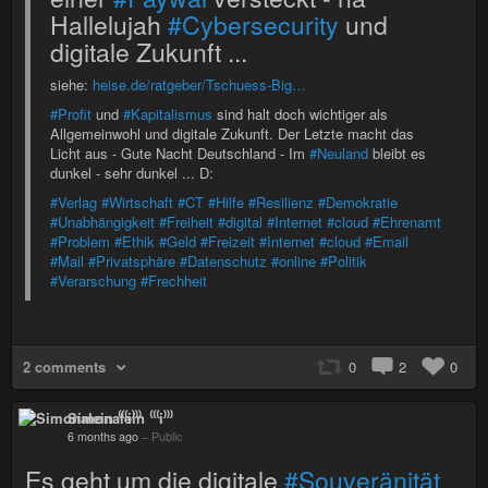
Hallelujah
#Cybersecurity
und
digitale Zukunft ...
siehe:
heise.de/ratgeber/Tschuess-Big…
#Profit
und
#Kapitalismus
sind halt doch wichtiger als
Allgemeinwohl und digitale Zukunft. Der Letzte macht das
Licht aus - Gute Nacht Deutschland - Im
#Neuland
bleibt es
dunkel - sehr dunkel ... D:
#Verlag
#Wirtschaft
#CT
#Hilfe
#Resilienz
#Demokratie
#Unabhängigkeit
#Freiheit
#digital
#Internet
#cloud
#Ehrenamt
#Problem
#Ethik
#Geld
#Freizeit
#Internet
#cloud
#Email
#Mail
#Privatsphäre
#Datenschutz
#online
#Politik
#Verarschung
#Frechheit
2 comments
0
2
0
Simonalein ⁽⁽⁽i⁾⁾⁾
6 months ago
–
Public
Es geht um die digitale
#Souveränität