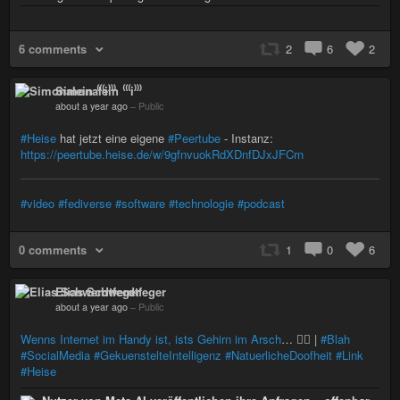
6 comments
2
6
2
Simonalein ⁽⁽⁽i⁾⁾⁾
about a year ago
–
Public
#Heise
hat jetzt eine eigene
#Peertube
- Instanz:
https://peertube.heise.de/w/9gfnvuokRdXDnfDJxJFCrn
#video
#fediverse
#software
#technologie
#podcast
0 comments
1
0
6
Elias Schwerdtfeger
about a year ago
–
Public
Wenns Internet im Handy ist, ists Gehirn im Arsch
… 🤦‍♂️️ |
#Blah
#SocialMedia
#GekuenstelteIntelligenz
#NatuerlicheDoofheit
#Link
#Heise