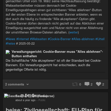
gemachten Urteil vom 19. März seine Rechtsauffassung bestätigt:
Webseitenbetreiber müssen demnach bei Cookie-
Einwilligungsabfragen einen gut sichtbaren "Alles ablehnen"-Button
auf der ersten Ebene im entsprechenden Banner anbieten, wenn es
dort auch die häufig zu findende "Alle akzeptieren"-Option gibt.
Cookie-Banner dürfen demnach nicht gezielt auf das Abklicken einer
Einwilligung ausgerichtet sein und Nutzer nicht von einer Ablehnung
der umstrittenen Browser-Dateien abhalten. (
weiter
)
#News
#Internet
#Webseiten
#Cookie-Banner
#Alles-ablehnen
#Urteil
#heise
# 2025-05-22
Verwaltungsgericht: Cookie-Banner muss "Alles ablehnen"-
Button enthalten
Die Schaltfläche "Alle akzeptieren" ist oft der Standard bei Cookie-
Bannern. Ein Verwaltungsgericht hat entschieden, auch die
gegenteilige Offerte ist nötig.
2 comments
0
2
2
Sascha 😈 𒀯 (Fediverse)
about a year ago
–
Public
heise: Zivilgesellschaft: EU-Plan für