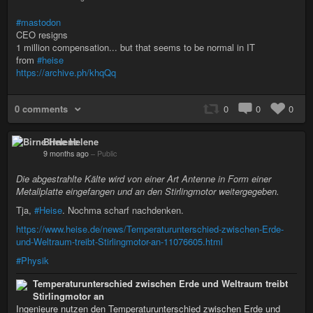
#mastodon
CEO resigns
1 million compensation... but that seems to be normal in IT
from
#heise
https://archive.ph/khqQq
0 comments
0
0
0
Birne Helene
9 months ago
–
Public
Die abgestrahlte Kälte wird von einer Art Antenne in Form einer
Metallplatte eingefangen und an den Stirlingmotor weitergegeben.
Tja,
#Heise
. Nochma scharf nachdenken.
https://www.heise.de/news/Temperaturunterschied-zwischen-Erde-
und-Weltraum-treibt-Stirlingmotor-an-11076605.html
#Physik
Temperaturunterschied zwischen Erde und Weltraum treibt
Stirlingmotor an
Ingenieure nutzen den Temperaturunterschied zwischen Erde und