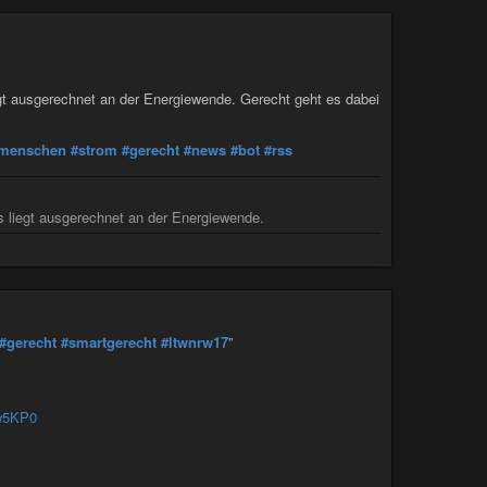
gt ausgerechnet an der Energiewende. Gerecht geht es dabei
menschen
#strom
#gerecht
#news
#bot
#rss
 liegt ausgerechnet an der Energiewende.
#gerecht
#smartgerecht
#ltwnrw17
”
mw5KP0