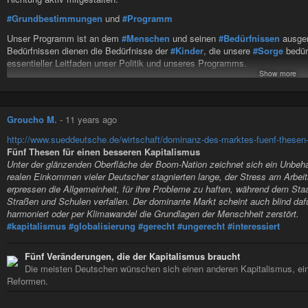
sich der eine oder andere noch daran erinnern kann, woran er selbst mit 19
#Grundbestimmungen
und
#Programm
Betrachtet man den Fall weniger zynisch und herablassend, so lässt sich d
prädestinierte Opfer einer solchen Tat war. Dass die bis dato beispiellose, 
Unser Programm ist an dem
#Menschen
und seinen
#Bedürfnissen
ausger
Revolution des
#Kulturrelativismus
und
#One-World-Ideologie
beginnt, i
Bedürfnissen dienen die Bedürfnisse der
#Kinder
, die unsere
#Sorge
bedür
Mord einzelner wie Maria L… Sie hat diese Ansichten gelebt, sie ist so er
essentieller Leitfaden unser Politik und unseres Programms.
vollziehenden „Bestrafung“ der westlichen Frau in Form von sexuellen Über
Show more
Die
#Grundbestimmungen
enthalten einen konkreten
#Entscheidungskat
grundsätzlichen Aushöhlung unserer Werte durch die Anhänger des Islams,
Errungenschaft zu einer autoimmunen Krankheit werden lassen, die sich s
#Pazifismus
#Religionsfreiheit
selbst angreift und mehr und mehr zerstört.
#‎Säkularismus‬
Groucho M.
-
11 years ago
Grob fahrlässig in Sicherheit gewiegt
#Gegenwartsbezogenheit
#‎Strukturelle_Unabgeschlossenheit‬
http://www.sueddeutsche.de/wirtschaft/dominanz-des-marktes-fuenf-thesen-
Was man Maria L. aufgrund ihres Alters, ihres wohl behüteten und wohlsitui
#Erhalt_der_natürlichen_Lebensgrundlagen
Fünf Thesen für einen besseren Kapitalismus
man stattdessen jenen vorhalten, die Maria L. diese naive Unbekümmertheit
#Solidarität
Unter der glänzenden Oberfläche der Boom-Nation zeichnet sich ein Unbeha
auch Eltern, die bis heute relativieren, die nicht wahrhaben wollen, dass es
#Gerechtigkeit
realen Einkommen vieler Deutscher stagnierten lange, der Stress am Arbei
jeder unsere Hilfe verdient hat. Es ist ferner die Vorstellung eines sicheren 
#Lebenszeit_als_Schatz
erpressen die Allgemeinheit, für ihre Probleme zu haften, während dem Staat 
Schlimmes geschieht, die Maria L. in Sicherheit wog. Die sie in der Nacht a
#Kooperation_statt_Wettbewerb
Straßen und Schulen verfallen. Der dominante Markt scheint auch blind dafü
Sicherheit, die doch eigentlich längst nicht mehr existiert. Während sich
#Bekenntnis_zu_den_universellen_Menschenrechten
harmoniert oder per Klimawandel die Grundlagen der Menschheit zerstört.
Pfefferspray bis Bewaffnung überlegt, glaubte Maria L. immer noch an das, 
#kapitalismus
#globalisierung
#gerecht
#ungerecht
#interessiert
arabischen Männer nichts an der heilen Welt verändern würde und vor allem
konkretes Programm
eigentlich Fatalistische dieser
#Indoktrination
verborgen.
Fünf Veränderungen, die der Kapitalismus braucht
Steuervorteile dort, wo die Kinder sind
Oft wird die Nazi-Vergangenheit Deutschlands herangezogen, um diesen a
Die meisten Deutschen wünschen sich einen anderen Kapitalismus, eine 
Stärkere Unterstützung von allein Erziehenden
der glauben, helfen, bedingungslos tolerant gegenüber dem Fremden sein zu
Reformen.
Sozialer Wohnungsbau
Empörungsimpulse reagieren, spielt dieses als
#Kollektivschuld
in die Er
Einschränkung des Nebenverdienstes für Abgeordnete, Transparenz und Lo
eingegangene düsterste Kapitel deutscher
#Geschichte
nach all meiner Erf