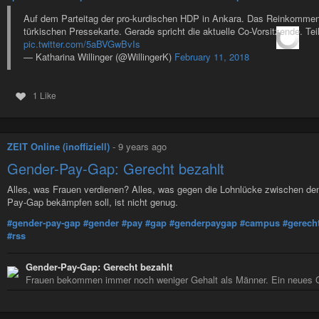
Auf dem Parteitag der pro-kurdischen HDP in Ankara. Das Reinkommen i
türkischen Pressekarte. Gerade spricht die aktuelle Co-Vorsitzende. Te
pic.twitter.com/5aBVGwBvIs
— Katharina Willinger (@WillingerK)
February 11, 2018
1 Like
ZEIT Online (inoffiziell)
-
9 years ago
Gender-Pay-Gap: Gerecht bezahlt
Alles, was Frauen verdienen? Alles, was gegen die Lohnlücke zwischen de
Pay-Gap bekämpfen soll, ist nicht genug.
#gender-pay-gap
#gender
#pay
#gap
#genderpaygap
#campus
#gerech
#rss
Gender-Pay-Gap: Gerecht bezahlt
Frauen bekommen immer noch weniger Gehalt als Männer. Ein neues Ge