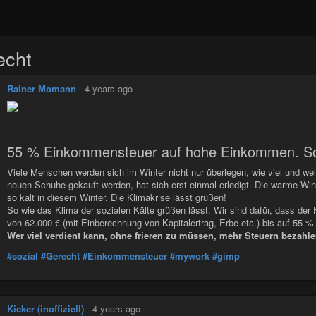
echt
Rainer Momann
-
4 years ago
55 % Einkommensteuer auf hohe Einkommen. Soz
Viele Menschen werden sich im Winter nicht nur überlegen, wie viel und wel
neuen Schuhe gekauft werden, hat sich erst einmal erledigt. Die warme Wint
so kalt in diesem Winter. Die Klimakrise lässt grüßen!
So wie das Klima der sozialen Kälte grüßen lässt. Wir sind dafür, dass d
von 62.000 € (mit Einberechnung von Kapitalertrag, Erbe etc.) bis auf 55 
Wer viel verdient kann, ohne frieren zu müssen, mehr Steuern bezahle
#sozial
#Gerecht
#Einkommensteuer
#mywork
#gimp
Kicker (inoffiziell)
-
4 years ago