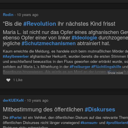
Rodin
-
10 years ago
"Bis die
#Revolution
ihr nächstes Kind frisst
Maria L. ist nicht nur das Opfer eines afghanischen Gewa
ebenso Opfer einer von linker
durchzogen
#Ideologie
jegliche
abtrainiert hat.
#Schutzmechanismen
Kaum erreichte die Meldung, es handele sich beim mutmaßlichen Mörder de
#Asylbewerber
afghanischer Herkunft, wurden bereits die ersten Stimmen l
und anschließend bewusstlos in den Fluss geworfen oder ertränkt wurde, s
seitdem auf Maria L.’s Mitwirkung in der
#Freiburger
#Flüchtlingshilfe
und 
Beerdigung hingewiesen. Als würde es am Mord an der jungen
#Frau
auch n
Show more
sich für
#Flüchtlinge
engagierte. Als hätte sie es gar aufgrund dessen gar n
1 Like
Der
stirbt zuletzt
#Idealismus
Maria L. war 19 Jahre alt. Ein
#Alter
, in dem man noch an eine gerechtere,
glauben. In dem man vor allen Dingen davon überzeugt ist, dass man selbst 
derKUEKeN
-
10 years ago
mit zu gestalten. Wer schon mehr als einmal an den Hürden der Wandelbark
Mitbestimmung des öffentlichen
#Diskurses
gescheitert und an den Rand der eigenen
#Wirkmacht
gestoßen ist, mag das
und darüber hinaus ein Zeichen der
#Hoffnung
, wenn junge Menschen diese
Die
#Partei
ist ein Vehikel, den öffentlichen Diskurs auf das relevante The
Wenn sie sich überhaupt noch politisch oder gesellschaftlich engagieren un
öffentlichen Diskurses nicht länger vorwiegend
#konsum-
und
#profitorient
Vorankommen kreisen. Maria L. daraus post mortem so etwas wie einen Vorw
Richtung aktiv mitgestalten.