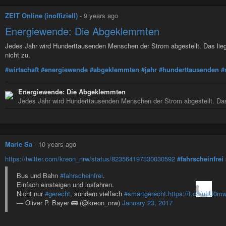
ZEIT Online (inoffiziell)
-
9 years ago
Energiewende: Die Abgeklemmten
Jedes Jahr wird Hunderttausenden Menschen der Strom abgestellt. Das lie
nicht zu.
#wirtschaft
#energiewende
#abgeklemmten
#jahr
#hunderttausenden
#
Energiewende: Die Abgeklemmten
Jedes Jahr wird Hunderttausenden Menschen der Strom abgestellt. Das
Marie Sa
-
10 years ago
https://twitter.com/kreon_nrw/status/823564197330030592
#fahrscheinfrei
Bus und Bahn
#fahrscheinfrei
.
Einfach einsteigen und losfahren.
Nicht nur
#gerecht
, sondern vielfach
#smartgerecht
.
https://t.co/uLU0
— Oliver P. Bayer 🚌 (@kreon_nrw)
January 23, 2017