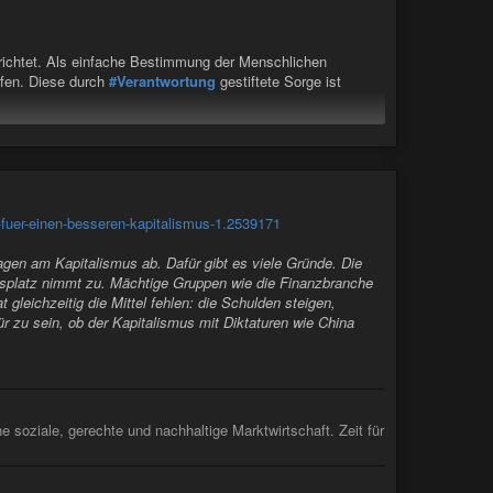
 noch glaubte.
ennoch feststellen, dass
#Maria
L. in tragischer Weise das
sich in den letzten Jahrzehnten schleichend vollzogene
ichtet. Als einfache Bestimmung der Menschlichen
hre eigenen Kinder zu fressen. Im Kleinen zeigt sich dies am
fen. Diese durch
#Verantwortung
gestiftete Sorge ist
zogen worden, genauso wie an der sich seit Monaten
griffen in nie dagewesener Zahl. Im Großen an der
alog
.
 die den
#Liberalismus
von der größten westlichen Werte-
chlussendlich im Namen der
#Toleranz
und
fuer-einen-besseren-kapitalismus-1.2539171
erten Elternhauses nicht vorhalten kann, kann und sollte
 auf allen Ebenen vermittelten.
#Medien
,
#Politik
, vielleicht
gen am Kapitalismus ab. Dafür gibt es viele Gründe. Die
 das Böse gibt. Dass wir nicht jeden retten können und nicht
tsplatz nimmt zu. Mächtige Gruppen wie die Finanzbranche
Staates, einer europäischen Welt, in der nicht allzu
gleichzeitig die Mittel fehlen: die Schulden steigen,
ls junge Frau alleine nach Hause fahren ließ in dieser
r zu sein, ob der Kapitalismus mit Diktaturen wie China
 unser eins seit Monaten zusätzliche Schutzmaßnahmen von
was man ihr erzählte. Dass sich hier durch die vielen
 daran, dass wir ihnen helfen müssen. In Letzterem liegt das
usgeprägten
#Schuldkomplex
zu begründen. Weshalb wir
soziale, gerechte und nachhaltige Marktwirtschaft. Zeit für
 müssen. Obgleich wir in dieser Frage sicherlich auf
innerungs- und
#Geschichtskultur
Deutschlands
bby Kontrolle
ahrung insbesondere in Bezug auf die jüngere bzw. meine