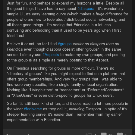
Just for fun, and perhaps to expand my horizons a little. Despite all
the good things I have had to say about
#diaspora
- it's wonderfully
simple UI, it's easy learning curve (which makes a
huge
difference for
people who are new to federated / distributed social networking) and
all those good things - I'm seeing that Friendica is a lot less
confusing and befuddling than it used to be years ago when I first
tried it out.
Believe it or not, so far I find
#groups
easier on diaspora than on
Friendica
even though diaspora doesn't offer "groups" in the same
sense. I simply use
#Aspects
to make my own groups; and posting
to the group is as simple as merely posting to that Aspect.
On Friendica searching for groups is more difficult. There's no
"directory of groups" like you might expect to find on a platform that
offers group memberships. And very few groups that I was able to
find were very specific, like a single family or local organization.
Nothing like "Livinghistory" or "reenactors" or "ReformedChristians"
or "XfceUsers" or even distro-specific groups for Linux users.
So far it's still been kind of fun, and it does reach a lot more people in
the wider
#fediverse
as they call it,
including
Diaspora. In spite of it's
steeper learning curve, it's easier than I remember from my earlier
experimentation with Friendica.