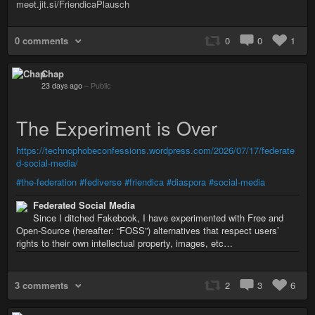
meet.jit.si/FriendicaPlausch
0 comments
0
0
1
Chap
23 days ago
–
Public
The Experiment is Over
https://technophobeconfessions.wordpress.com/2026/07/17/federate
d-social-media/
#the-federation
#fediverse
#friendica
#diaspora
#social-media
Federated Social Media
Since I ditched Fakebook, I have experimented with Free and
Open-Source (hereafter: “FOSS”) alternatives that respect users’
rights to their own intellectual property, images, etc…
3 comments
2
3
6