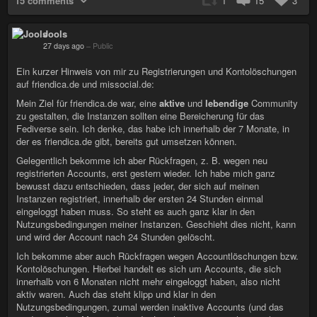
15 comments
1
15
3
Jools
27 days ago
–
Public
Ein kurzer Hinweis von mir zu Registrierungen und Kontolöschungen
auf friendica.de und missocial.de:
Mein Ziel für friendica.de war, eine
aktive
und
lebendige
Community
zu gestalten, die Instanzen sollten eine Bereicherung für das
Fediverse sein. Ich denke, das habe ich innerhalb der 7 Monate, in
der es friendica.de gibt, bereits gut umsetzen können.
Gelegentlich bekomme ich aber Rückfragen, z. B. wegen neu
registrierten Accounts, erst gestern wieder. Ich habe mich ganz
bewusst dazu entschieden, dass jeder, der sich auf meinen
Instanzen registriert, innerhalb der ersten 24 Stunden einmal
eingeloggt haben muss. So steht es auch ganz klar in den
Nutzungsbedingungen meiner Instanzen. Geschieht dies nicht, kann
und wird der Account nach 24 Stunden gelöscht.
Ich bekomme aber auch Rückfragen wegen Accountlöschungen bzw.
Kontolöschungen. Hierbei handelt es sich um Accounts, die sich
innerhalb von 6 Monaten nicht mehr eingeloggt haben, also nicht
aktiv waren. Auch das steht klipp und klar in den
Nutzungsbedingungen, zumal werden inaktive Accounts (und das