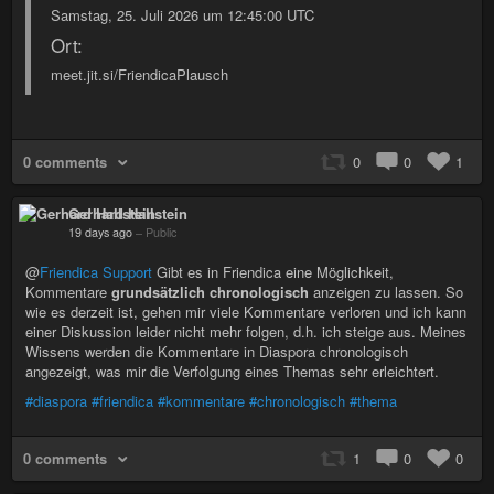
Samstag, 25. Juli 2026 um 12:45:00 UTC
Ort:
meet.jit.si/FriendicaPlausch
0 comments
0
0
1
Gerhard Hallstein
19 days ago
–
Public
@
Friendica Support
Gibt es in Friendica eine Möglichkeit,
Kommentare
grundsätzlich chronologisch
anzeigen zu lassen. So
wie es derzeit ist, gehen mir viele Kommentare verloren und ich kann
einer Diskussion leider nicht mehr folgen, d.h. ich steige aus. Meines
Wissens werden die Kommentare in Diaspora chronologisch
angezeigt, was mir die Verfolgung eines Themas sehr erleichtert.
#diaspora
#friendica
#kommentare
#chronologisch
#thema
0 comments
1
0
0