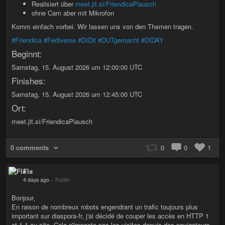
Realisiert über
meet.jit.si/FriendicaPlausch
ohne Cam aber mit Mikrofon
Komm einfach vorbei. Wir lassen uns von den Themen tragen.
#Friendica
#Fediverse
#DIDit
#DUTgemacht
#DIDAY
Beginnt:
Samstag, 15. August 2026 um 12:00:00 UTC
Finishes:
Samstag, 15. August 2026 um 12:45:00 UTC
Ort:
meet.jit.si/FriendicaPlausch
0 comments
0
0
1
Fla
4 days ago
–
Public
Bonjour,
En raison de nombreux robots engendrant un trafic toujours plus
important sur diaspora-fr, j'ai décidé de couper les accès en HTTP 1
et 1.1 au site. Cela n'impacte pas les visites depuis des navigateurs