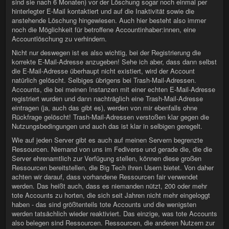
sind sie nach 6 Monaten) vor der Löschung sogar noch einmal per
hinterlegter E-Mail kontaktiert und auf die Inaktivität sowie die
anstehende Löschung hingewiesen. Auch hier besteht also immer
noch die Möglichkeit für betroffene Accountinhaber:innen, eine
Accountlöschung zu verhindern.
Nicht nur deswegen ist es also wichtig, bei der Registrierung die
korrekte E-Mail-Adresse anzugeben! Sehe ich aber, dass dann selbst
die E-Mail-Adresse überhaupt nicht existiert, wird der Account
natürlich gelöscht. Selbiges übrigens bei Trash-Mail-Adressen.
Accounts, die bei meinen Instanzen mit einer echten E-Mail-Adresse
registriert wurden und dann nachträglich eine Trash-Mail-Adresse
eintragen (ja, auch das gibt es), werden von mir ebenfalls ohne
Rückfrage gelöscht! Trash-Mail-Adressen verstoßen klar gegen die
Nutzungsbedingungen und auch das ist klar in selbigen geregelt.
Wie auf jeden Server gibt es auch auf meinen Servern begrenzte
Ressourcen. Niemand von uns im Fediverse und gerade die, die die
Server ehrenamtlich zur Verfügung stellen, können diese großen
Ressourcen bereitstellen, die Big Tech ihren Usern bietet. Von daher
achten wir darauf, dass vorhandene Ressourcen fair verwendet
werden. Das heißt auch, dass es niemanden nützt, 200 oder mehr
tote Accounts zu horten, die sich seit Jahren nicht mehr eingeloggt
haben - das sind größtenteils tote Accounts und die wenigsten
werden tatsächlich wieder reaktiviert. Das einzige, was tote Accounts
also belegen sind Ressourcen. Ressourcen, die anderen Nutzern zur