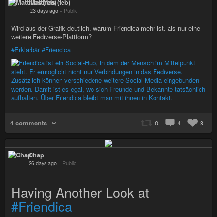
Matthias (feb)
23 days ago
–
Public
Wird aus der Grafik deutlich, warum Friendica mehr ist, als nur eine
weitere Fediverse-Plattform?
#Erklärbär
#Friendica
4 comments
0
4
3
Chap
26 days ago
–
Public
Having Another Look at
#Friendica