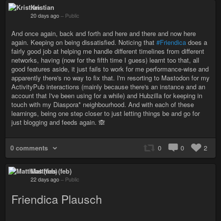
Kristian
20 days ago
–
Public
And once again, back and forth and here and there and now here
again. Keeping on being dissatisfied. Noticing that
#Friendica
does a
fairly good job at helping me handle different timelines from different
networks, having (now for the fifth time I guess) learnt too that, all
good features aside, it just fails to work for me performance-wise and
apparently there's no way to fix that. I'm resorting to Mastodon for my
ActivityPub interactions (mainly because there's an instance and an
account that I've been using for a while) and Hubzilla for keeping in
touch with my Diaspora* neighbourhood. And with each of these
learnings, being one step closer to just letting things be and go for
just blogging and feeds again. 🙈
0 comments
0
0
2
Matthias (feb)
22 days ago
–
Public
Friendica Plausch