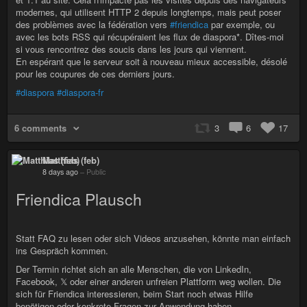
modernes, qui utilisent HTTP 2 depuis longtemps, mais peut poser
des problèmes avec la fédération vers
#friendica
par exemple, ou
avec les bots RSS qui récupéraient les flux de diaspora*. Dîtes-moi
si vous rencontrez des soucis dans les jours qui viennent.
En espérant que le serveur soit à nouveau mieux accessible, désolé
pour les coupures de ces derniers jours.
#diaspora
#diaspora-fr
6 comments
3
6
17
Matthias (feb)
8 days ago
–
Public
Friendica Plausch
Statt FAQ zu lesen oder sich Videos anzusehen, könnte man einfach
ins Gespräch kommen.
Der Termin richtet sich an alle Menschen, die von LinkedIn,
Facebook, 𝕏 oder einer anderen unfreien Plattform weg wollen. Die
sich für Friendica interessieren, beim Start noch etwas Hilfe
benötigen oder konkrete Fragen zur Anwendung haben.