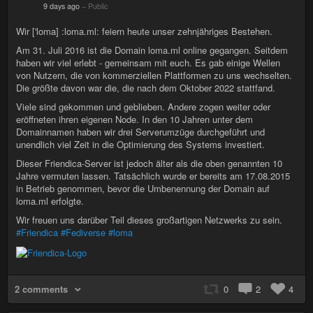
9 days ago
–
Public
Wir ['loma] :loma.ml: feiern heute unser zehnjähriges Bestehen.
Am 31. Juli 2016 ist die Domain loma.ml online gegangen. Seitdem
haben wir viel erlebt - gemeinsam mit euch. Es gab einige Wellen
von Nutzern, die von kommerziellen Plattformen zu uns wechselten.
Die größte davon war die, die nach dem Oktober 2022 stattfand.
Viele sind gekommen und geblieben. Andere zogen weiter oder
eröffneten ihren eigenen Node. In den 10 Jahren unter dem
Domainnamen haben wir drei Serverumzüge durchgeführt und
unendlich viel Zeit in die Optimierung des Systems investiert.
Dieser Friendica-Server ist jedoch älter als die oben genannten 10
Jahre vermuten lassen. Tatsächlich wurde er bereits am 17.08.2015
in Betrieb genommen, bevor die Umbenennung der Domain auf
loma.ml erfolgte.
Wir freuen uns darüber Teil dieses großartigen Netzwerks zu sein.
#Friendica
#Fediverse
#loma
2 comments
0
2
4