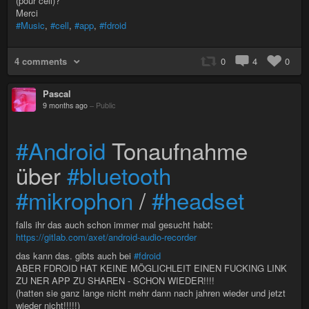
(pour cell)?
Merci
#Music
,
#cell
,
#app
,
#fdroid
4 comments
0
4
0
Pascal
9 months ago
–
Public
#Android
Tonaufnahme
über
#bluetooth
#mikrophon
/
#headset
falls ihr das auch schon immer mal gesucht habt:
https://gitlab.com/axet/android-audio-recorder
das kann das. gibts auch bei
#fdroid
ABER FDROID HAT KEINE MÖGLICHLEIT EINEN FUCKING LINK
ZU NER APP ZU SHAREN - SCHON WIEDER!!!!
(hatten sie ganz lange nicht mehr dann nach jahren wieder und jetzt
wieder nicht!!!!!)