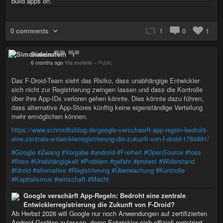
build apps on.
0 comments
1
0
1
Simonalein ⁽⁽⁽i⁾⁾⁾
6 months ago
Via mobile
–
Public
Das F-Droid-Team sieht das Risiko, dass unabhängige Entwickler
sich nicht zur Registrierung zwingen lassen und dass die Kontrolle
über ihre App-IDs verloren gehen könnte. Dies könnte dazu führen,
dass alternative App-Stores künftig keine eigenständige Verteilung
mehr ermöglichen können.
https://www.schmidtisblog.de/google-verschaerft-app-regeln-bedroht-
eine-zentrale-entwicklerregistrierung-die-zukunft-von-f-droid-1784881/
#Google
#Zwang
#Vorgabe
#android
#Freiheit
#OpenSource
#foss
#floss
#Unabhängigkeit
#Problem
#gefahr
#protest
#Widerstand
#fdroid
#alternative
#Registrierung
#Überwachung
#Kontrolle
#Kapitalismus
#wirtschaft
#Macht
Google verschärft App-Regeln: Bedroht eine zentrale
Entwicklerregistrierung die Zukunft von F-Droid?
Ab Herbst 2026 will Google nur noch Anwendungen auf zertifizierten
Android-Geräten zulassen, deren Entwickler sich offiziell registriert