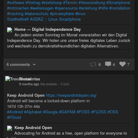
#software
#Vortrag
#steilshoop
#Termin
#Veranstaltung
#Smartphone
#mitmachen
#weitersagen
#opensource
#anleitung
#hilfe
#installation
#tracking
#datenschutz
#privatsphäre
#linux
Stadtteiltreff AGDAZ :: Linux Smartphone
Home — Digital Independence Day
An jedem ersten Sonntag im Monat veranstalten wir den Digital
Independence Day. Wir holen uns unser freies digitales Leben zurück
und wechseln zu demokratiefreundlichen digitalen Alternativen.
4 comments
6
4
7
Trocatintas
5 months ago
Via mobile
–
Public
Keep Android Open
https://keepandroidopen.org/
Android will become a locked-down platform in
167d 13h 37m 44s
#Android
#Alphabet
#Google
#GAFAM
#FOSS
#FLOSS
#OSS
#FDroid
Keep Android Open
Advocating for Android as a free, open platform for everyone to