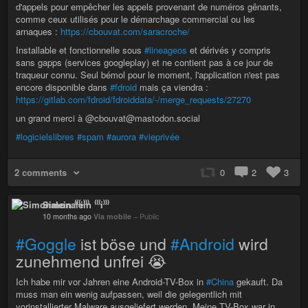
d'appels pour empêcher les appels provenant de numéros gênants,
comme ceux utilisés pour le démarchage commercial ou les
arnaques :
https://cbouvat.com/saracroche/
Installable et fonctionnelle sous
#lineageos
et dérivés y compris
sans gapps (services googleplay) et ne contient pas à ce jour de
traqueur connu. Seul bémol pour le moment, l'application n'est pas
encore disponible dans
#fdroid
mais ça viendra :
https://gitlab.com/fdroid/fdroiddata/-/merge_requests/27270
un grand merci à @cbouvat@mastodon.social
#logicielslibres
#spam
#aurora
#vieprivée
2 comments
0
2
3
Simonalein ⁽⁽⁽i⁾⁾⁾
10 months ago
Via mobile
–
Public
#Goggle
ist böse und
#Android
wird
zunehmend unfrei 😭
Ich habe mir vor Jahren eine Android-TV-Box in
#China
gekauft. Da
muss man ein wenig aufpassen, weil die gelegentlich mit
vorinstallierter Malware ausgeliefert werden. Meine TV-Box war in