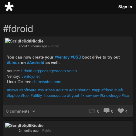
Sign in
#fdroid
Script Kiddie
about 13 hours ago
–
Public
You can now create your
#Ventoy
#USB
boot drive to try out
#Linux
on
#Android
as well.
source:
f-droid.org/packages/com.vento…
Ventoy:
ventoy.net
Linux Distros:
distrowatch.com
#news
#software
#os
#foss
#distro
#distribution
#app
#fdroid
#uefi
#laptop
#tool
#utility
#opensource
#tryout
#knowhow
#knowledge
#iso
0 comments
0
0
4
Script Kiddie
2 months ago
–
Public