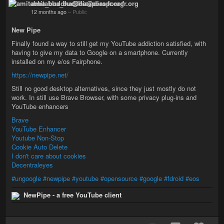
amitabha_buddha@diaspora-fr.org
12 months ago
–
Public
New Pipe
Finally found a way to still get my YouTube addiction satisfied, with
having to give my data to Google on a smartphone. Currently
installed on my e/os Fairphone.
https://newpipe.net/
Still no good desktop alternatives, since they just mostly do not
work. In still use Brave Browser, with some privacy plug-ins and
YouTube enhancers
Brave
YouTube Enhancer
Youtube Non-Stop
Cookie Auto Delete
I don't care about cookies
Decentraleyes
#ungoogle
#newpipe
#youtube
#opensource
#google
#fdroid
#eos
NewPipe - a free YouTube client