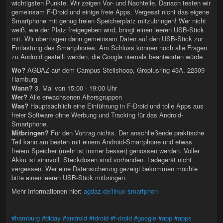
wichtigsten Punkte. Wir zeigen Vor- und Nachteile. Danach testen wir
gemeinsam F-Droid und einige freie Apps. Vergesst nicht das eigene
Smartphone mit genug freien Speicherplatz mitzubringen! Wer nicht
weiß, wie der Platz freigegeben wird, bringt einen leeren USB-Stick
mit. Wir übertragen dann gemeinsam Daten auf den USB-Stick zur
Entlastung des Smartphones. Am Schluss können noch alle Fragen
zu Android gestellt werden, die Google niemals beantworten würde.
Wo?
AGDAZ auf dem Campus Steilshoop, Gropiusring 43A, 22309
Hamburg
Wann?
3. Mai von 15:00 - 19:00 Uhr
Wer?
Alle erwachsenen Altersgruppen
Was?
Hauptsächlich eine Einführung in F-Droid und tolle Apps aus
freier Software ohne Werbung und Tracking für das Android-
Smartphone.
Mitbringen?
Für den Vortrag nichts. Der anschließende praktische
Teil kann am besten mit einem Android-Smartphone und etwas
freiem Speicher (mehr ist immer besser) genossen werden. Voller
Akku ist sinnvoll. Steckdosen sind vorhanden. Ladegerät nicht
vergessen. Wer eine Datensicherung gezeigt bekommen möchte
bitte einen leeren USB-Stick mitbringen.
Mehr Informationen hier:
agdaz.de/linux-smartphon
#hamburg
#diday
#android
#fdroid
#f-droid
#google
#app
#apps