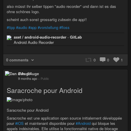
also müsst ihr selber tippen "audio recorder" und dann ist es das
ohne schönes logo.
scheint auch sonst grossartig zubsein die app!!
#tipp
#audio
#app
#vorstellung
#floss
axet / android-audio-recorder · GitLab
Android Audio Recorder
0 comments
0
0
1
Dan d'Auge
9 months ago
–
Public
Saracroche pour Android
Saracroche pour Android
Saracroche est une application open source initialement développée
pour
#iOS
et maintenant disponible pour
#Android
qui bloque les
appels indésirables. Elle utilise la fonctionnalité native de blocage