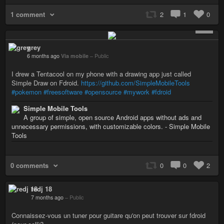
1 comment
2
1
0
+ 1
grey
6 months ago
Via mobile
–
Public
I drew a Tentacool on my phone with a drawing app just called
Simple Draw on Fdroid.
https://github.com/SimpleMobileTools
#pokemon
#freesoftware
#opensource
#mywork
#fdroid
Simple Mobile Tools
A group of simple, open source Android apps without ads and
unnecessary permissions, with customizable colors. - Simple Mobile
Tools
0 comments
0
0
2
redj 18
7 months ago
–
Public
Connaissez-vous un tuner pour guitare qu'on peut trouver sur fdroid