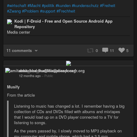
#wirtschaft
#Macht
#politik
#kunden
#kundenschutz
#Freiheit
#Zwang
#Problem
#support
#Frechheit
Kodi | F-Droid - Free and Open Source Android App
Repository
Media center
11 comments
0
11
5
amitabha_buddha@diaspora-fr.org
12 months ago
–
Public
Musify
From the article
Listening to music has changed a lot. I remember having a big
collection of CDs and DVDs filled with albums and mixtapes
that I would load up on a DVD player connected to a TV for
listening to songs.
As the years passed by, I slowly moved to MP3 playback on
my computer and mobile phone, which had a 3.5 mm