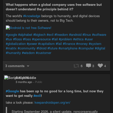
What happens when a global company uses free software but
doesn't understand the principle behind it?
The world's
#knowledge
belongs to humanity, and digital devices
should belong to their owners, not to Big Tech.
#google
#alphabet
#bigtech
#evil
#freedom
#android
#linux
#software
#tux
#floss
#foss
#opensource
#fail
#problem
#ethics
#user
#globalization
#power
#capitalism
#fail
#finance
#money
#system
#matrix
#community
#fdroid
#future
#smartphone
#computer
#digital
#humanity
#wisdom
#customer
3 comments
6
3
4
Script Kiddie
3 months ago
–
Public
#Google
has been up to no good for a long time, but now they
want to get really
#evil
!
take a look please:
keepandroidopen.org/en/
Starting September 2026, a silent update, nonconsensually