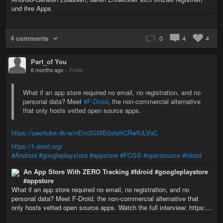
und ihre Apps
4 comments
0
4
4
Part_of You
6 months ago
–
Public
What if an app store required no email, no registration, and no
personal data? Meet
#F-Droid
, the non-commercial alternative
that only hosts vetted open source apps.
https://peertube.dk/w/rrEm2GWB2ofehCRwfULVaC
https://f-droid.org/
#Android
#googleplaystore
#appstore
#FOSS
#opensource
#fdroid
An App Store With ZERO Tracking #fdroid #googleplaystore
#appstore
What if an app store required no email, no registration, and no
personal data? Meet F-Droid, the non-commercial alternative that
only hosts vetted open source apps. Watch the full interview: https:...