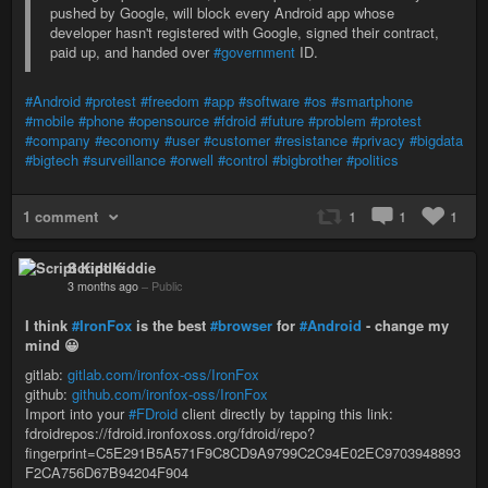
pushed by Google, will block every Android app whose
developer hasn't registered with Google, signed their contract,
paid up, and handed over
#government
ID.
#Android
#protest
#freedom
#app
#software
#os
#smartphone
#mobile
#phone
#opensource
#fdroid
#future
#problem
#protest
#company
#economy
#user
#customer
#resistance
#privacy
#bigdata
#bigtech
#surveillance
#orwell
#control
#bigbrother
#politics
1 comment
1
1
1
Script Kiddie
3 months ago
–
Public
I think
#IronFox
is the best
#browser
for
#Android
- change my
mind 😀
gitlab:
gitlab.com/ironfox-oss/IronFox
github:
github.com/ironfox-oss/IronFox
Import into your
#FDroid
client directly by tapping this link:
fdroidrepos://fdroid.ironfoxoss.org/fdroid/repo?
fingerprint=C5E291B5A571F9C8CD9A9799C2C94E02EC9703948893
F2CA756D67B94204F904