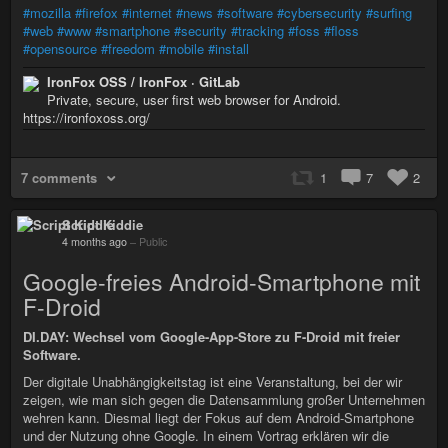
#mozilla
#firefox
#internet
#news
#software
#cybersecurity
#surfing
#web
#www
#smartphone
#security
#tracking
#foss
#floss
#opensource
#freedom
#mobile
#install
IronFox OSS / IronFox · GitLab
Private, secure, user first web browser for Android.
https://ironfoxoss.org/
7 comments
1
7
2
Script Kiddie
4 months ago
–
Public
Google-freies Android-Smartphone mit
F-Droid
DI.DAY: Wechsel vom Google-App-Store zu F-Droid mit freier
Software.
Der digitale Unabhängigkeitstag ist eine Veranstaltung, bei der wir
zeigen, wie man sich gegen die Datensammlung großer Unternehmen
wehren kann. Diesmal liegt der Fokus auf dem Android-Smartphone
und der Nutzung ohne Google. In einem Vortrag erklären wir die