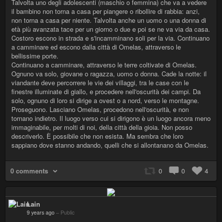
Talvolta uno degli adolescenti (maschio o femmina) che va a vedere
il bambino non torna a casa per piangere o ribollire di rabbia: anzi,
non torna a casa per niente. Talvolta anche un uomo o una donna di
età più avanzata tace per un giorno o due e poi se ne va via da casa.
Costoro escono in strada e s'incamminano soli per la via. Continuano
a camminare ed escono dalla città di Omelas, attraverso le
bellissime porte.
Continuano a camminare, attraverso le terre coltivate di Omelas.
Ognuno va solo, giovane o ragazza, uomo o donna. Cade la notte: il
viandante deve percorrere le vie dei villaggi, tra le case con le
finestre illuminate di giallo, e procedere nell'oscurità dei campi. Da
solo, ognuno di loro si dirige a ovest o a nord, verso le montagne.
Proseguono. Lasciano Omelas, procedono nell'oscurità, e non
tornano indietro. Il luogo verso cui si dirigono è un luogo ancora meno
immaginabile, per molti di noi, della città della gioia. Non posso
descriverlo. È possibile che non esista. Ma sembra che loro
sappiano dove stanno andando, quelli che si allontanano da Omelas.
0 comments
0
0
4
Lain
9 years ago
–
Public