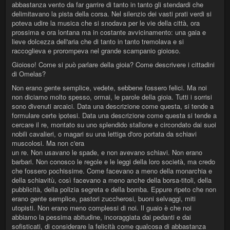
abbastanza vento da far garrire di tanto in tanto gli stendardi che
delimitavano la pista della corsa. Nel silenzio dei vasti prati verdi si
poteva udire la musica che si snodava per le vie della città, ora
prossima e ora lontana ma in costante avvicinamento: una gaia e
lieve dolcezza dell'aria che di tanto in tanto tremolava e si
raccoglieva e prorompeva nel grande scampanio gioioso.
Gioioso! Come si può parlare della gioia? Come descrivere i cittadini
di Omelas?
Non erano gente semplice, vedete, sebbene fossero felici. Ma noi
non diciamo molto spesso, ormai, le parole della gioia. Tutti i sorrisi
sono divenuti arcaici. Data una descrizione come questa, si tende a
formulare certe ipotesi. Data una descrizione come questa si tende a
cercare il re, montato su uno splendido stallone e circondato dai suoi
nobili cavalieri, o magari su una lettiga d'oro portata da schiavi
muscolosi. Ma non c'era
un re. Non usavano le spade, e non avevano schiavi. Non erano
barbari. Non conosco le regole e le leggi della loro società, ma credo
che fossero pochissime. Come facevano a meno della monarchia e
della schiavitù, così facevano a meno anche della borsa-titoli, della
pubblicità, della polizia segreta e della bomba. Eppure ripeto che non
erano gente semplice, pastori zuccherosi, buoni selvaggi, miti
utopisti. Non erano meno complessi di noi. Il guaio è che noi
abbiamo la pessima abitudine, incoraggiata dai pedanti e dai
sofisticati, di considerare la felicità come qualcosa di abbastanza