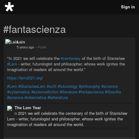
Sign in
#fantascienza
Lain
5 years ago
–
Public
"In 2021 we will celebrate the
#centenary
of the birth of Stanisław
#Lem
- writer, futurologist and philosopher, whose work ignites the
imagination of readers all around the world."
https://lem2021.org/
#Lem
#StanislawLem
#scifi
#futurology
#philosophy
#science
#cybernetics
#sciencefiction
#literature
#fantascienza
#filosofia
#scienza
#cibernetica
#letteratura
The Lem Year
n 2021 we will celebrate the centenary of the birth of Stanisław
Lem - writer, futurologist and philosopher, whose work ignites the
imagination of readers all around the world.