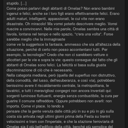
stupido. [...]
Come posso parlarvi degli abitanti di Omelas? Non erano bambini
ingenui e felici, anche se i loro figli erano effettivamente felici. Erano
adulti maturi, intelligenti, appassionati, le cui vite non erano
disastrate. Oh miracolo! Ma vorrei poterlo descrivere meglio. Vorrei
riuscire a convincervi. Nelle mie parole, Omelas sembra una città di
favola, lontana nel tempo e nello spazio, "c'era una volta". Forse
sarebbe meglio che la immaginaste
come ve la suggerisce la fantasia, ammesso che sia all'altezza della
situazione, perché di certo non posso accontentarvi tutti. Per
esempio, la tecnologia? Credo che non ci sarebbero vetture o
elicotteri per le vie e sopra le vie: questo consegue dal fatto che gli
abitanti di Omelas sono felici. La felicità si basa sulla giusta
discriminazione di ciò che è necessario.
Nella categoria mediana, però (quella del superfluo non distruttivo,
della comodità, del lusso, dell'esuberanza, e così via), potrebbero
benissimo avere il riscaldamento centrale, la metropolitana, le
lavatrici, e tutti i meravigliosi congegni non ancora inventati qui:
sorgenti luminose fluttuanti, energia senza combustibile, la cura per
guarire il comune raffreddore. Oppure potrebbero non averli: non
importa. Come vi piace. Io tendo a
pensare che la gente venuta dalle città più in su e più in giù sulla
costa sia arrivata negli ultimi giorni prima della Festa su trenini
velocissimi e tram con l'imperiale, e che la stazione ferroviaria di
Omelas sia il più bell'edificio della città, benché più semplice del