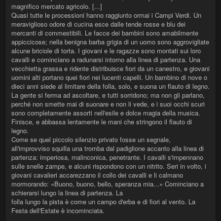
magnifico mercato agricolo. [...]
Quasi tutte le processioni hanno raggiunto ormai i Campi Verdi. Un
meraviglioso odore di cucina esce dalle tende rosse e blu dei
mercanti di commestibili. Le facce dei bambini sono amabilmente
appiccicose; nella benigna barba grigia di un uomo sono aggrovigliate
alcune briciole di torta. I giovani e le ragazze sono montati sui loro
cavalli e cominciano a radunarsi intorno alla linea di partenza. Una
vecchietta grassa e ridente distribuisce fiori da un canestro, e giovani
uomini alti portano quei fiori nei lucenti capelli. Un bambino di nove o
dieci anni siede al limitare della folla, solo, e suona un flauto di legno.
La gente si ferma ad ascoltare, e tutti sorridono; ma non gli parlano,
perché non smette mai di suonare e non li vede, e i suoi occhi scuri
sono completamente assorti nell'esile e dolce magia della musica.
Finisce, e abbassa lentamente le mani che stringono il flauto di
legno.
Come se quel piccolo silenzio privato fosse un segnale,
all'improvviso squilla una tromba dal padiglione accanto alla linea di
partenza: imperiosa, malinconica, penetrante. I cavalli s'impennano
sulle snelle zampe, e alcuni rispondono con un nitrito. Seri in volto, i
giovani cavalieri accarezzano il collo dei cavalli e li calmano
mormorando: «Buono, buono, bello, speranza mia...» Cominciano a
schierarsi lungo la linea di partenza. La
folla lungo la pista è come un campo d'erba e di fiori al vento. La
Festa dell'Estate è incominciata.