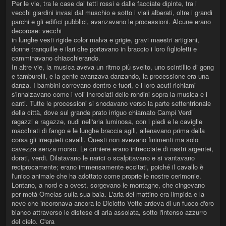
Per le vie, tra le case dai tetti rossi e dalle facciate dipinte, tra i
vecchi giardini invasi dal muschio e sotto i viali alberati, oltre i grandi
parchi e gli edifici pubblici, avanzavano le processioni. Alcune erano
decorose: vecchi
in lunghe vesti rigide color malva e grigie, gravi maestri artigiani,
donne tranquille e ilari che portavano in braccio i loro figlioletti e
camminavano chiacchierando.
In altre vie, la musica aveva un ritmo più svelto, uno scintillio di gong
e tamburelli, e la gente avanzava danzando, la processione era una
danza. I bambini correvano dentro e fuori, e i loro acuti richiami
s'innalzavano come i voli incrociati delle rondini sopra la musica e i
canti. Tutte le processioni si snodavano verso la parte settentrionale
della città, dove sul grande prato irriguo chiamato Campi Verdi
ragazzi e ragazze, nudi nell'aria luminosa, con i piedi e le caviglie
macchiati di fango e le lunghe braccia agili, allenavano prima della
corsa gli irrequieti cavalli. Questi non avevano finimenti ma solo
cavezza senza morso. Le criniere erano intrecciate di nastri argentei,
dorati, verdi. Dilatavano le narici o scalpitavano e si vantavano
reciprocamente; erano immensamente eccitati, poiché il cavallo è
l'unico animale che ha adottato come proprie le nostre cerimonie.
Lontano, a nord e a ovest, sorgevano le montagne, che cingevano
per metà Omelas sulla sua baia. L'aria del mattino era limpida e la
neve che incoronava ancora le Diciotto Vette ardeva di un fuoco d'oro
bianco attraverso le distese di aria assolata, sotto l'intenso azzurro
del cielo. C'era