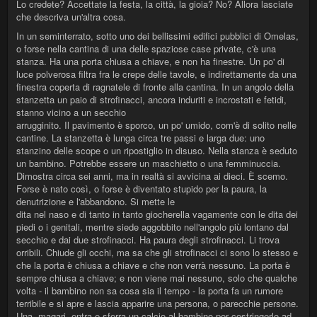
Lo credete? Accettate la festa, la città, la gioia? No? Allora lasciate
che descriva un'altra cosa.
In un seminterrato, sotto uno dei bellissimi edifici pubblici di Omelas,
o forse nella cantina di una delle spaziose case private, c'è una
stanza. Ha una porta chiusa a chiave, e non ha finestre. Un po' di
luce polverosa filtra fra le crepe delle tavole, e indirettamente da una
finestra coperta di ragnatele di fronte alla cantina. In un angolo della
stanzetta un paio di strofinacci, ancora induriti e incrostati e fetidi,
stanno vicino a un secchio
arrugginito. Il pavimento è sporco, un po' umido, com'è di solito nelle
cantine. La stanzetta è lunga circa tre passi e larga due: uno
stanzino delle scope o un ripostiglio in disuso. Nella stanza è seduto
un bambino. Potrebbe essere un maschietto o una femminuccia.
Dimostra circa sei anni, ma in realtà si avvicina ai dieci. È scemo.
Forse è nato così, o forse è diventato stupido per la paura, la
denutrizione e l'abbandono. Si mette le
dita nel naso e di tanto in tanto giocherella vagamente con le dita dei
piedi o i genitali, mentre siede aggobbito nell'angolo più lontano dal
secchio e dai due strofinacci. Ha paura degli strofinacci. Li trova
orribili. Chiude gli occhi, ma sa che gli strofinacci ci sono lo stesso e
che la porta è chiusa a chiave e che non verrà nessuno. La porta è
sempre chiusa a chiave; e non viene mai nessuno, solo che qualche
volta - il bambino non sa cosa sia il tempo - la porta fa un rumore
terribile e si apre e lascia apparire una persona, o parecchie persone.
Una, magari, entra e sferra un calcio al bambino per costringerlo ad