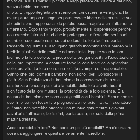
molto dalla sua libertà: il piccolo e vago piacere del calore e del cibo,
senza dubbio, ma poco
di più. È troppo degradato e scemo per conoscere la vera gioia. Ha
avuto paura troppo a lungo per poter essere libero dalla paura. Le sue
abitudini sono troppo squallide perché possa reagire a un trattamento
umanitario. Dopo tanto tempo, probabilmente si dispererebbe perché
non avrebbe intorno i muri che lo proteggono, e l'oscurità per i suoi
occhi, e i suoi escrementi su cui sedersi. Le loro lacrime per la
tremenda ingiustizia si asciugano quando incominciano a percepire la
terribile giustizia della realtà e ad accettarla. Eppure sono le loro
lacrime e la loro collera, la prova della loro generosità e l'accettazione
della loro impotenza, a costituire forse la vera fonte dello splendore
delle loro vite. La loro non è una felicità svampita e irresponsabile.
Sanno che loro, come il bambino, non sono liberi. Conoscono la
pietà. Sono l'esistenza del bambino e la conoscenza della sua
esistenza a rendere possibile la nobiltà della loro architettura, il
significato della loro musica, la profondità della loro scienza. È a
causa del bambino che sono così gentili con i bambini. Sanno che se
quell'infelice non fosse là a piagnucolare nel buio, l'altro, il suonatore
di flauto, non potrebbe suonare una musica gaia mentre i giovani
cavalieri si allineano, bellissimi, per la corsa, nel sole della prima
mattina d'estate.
Adesso credete in loro? Non sono un po' più credibili? Ma c'è un'altra
cosa da aggiungere, e questa è veramente incredibile.