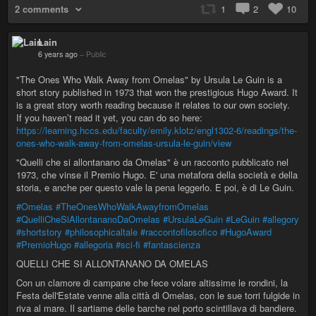
2 comments
1
2
10
Lain
6 years ago
–
Public
"The Ones Who Walk Away from Omelas" by Ursula Le Guin is a
short story published in 1973 that won the prestigious Hugo Award. It
is a great story worth reading because it relates to our own society.
If you haven’t read it yet, you can do so here:
https://learning.hccs.edu/faculty/emily.klotz/engl1302-6/readings/the-
ones-who-walk-away-from-omelas-ursula-le-guin/view
"Quelli che si allontanano da Omelas" è un racconto pubblicato nel
1973, che vinse il Premio Hugo. E' una metafora della società e della
storia, e anche per questo vale la pena leggerlo. E poi, è di Le Guin.
#Omelas
#TheOnesWhoWalkAwayfromOmelas
#QuelliCheSiAllontananoDaOmelas
#UrsulaLeGuin
#LeGuin
#allegory
#shortstory
#philosophicaltale
#raccontofilosofico
#HugoAward
#PremioHugo
#allegoria
#sci-fi
#fantascienza
QUELLI CHE SI ALLONTANANO DA OMELAS
Con un clamore di campane che fece volare altissime le rondini, la
Festa dell'Estate venne alla città di Omelas, con le sue torri fulgide in
riva al mare. Il sartiame delle barche nel porto scintillava di bandiere.