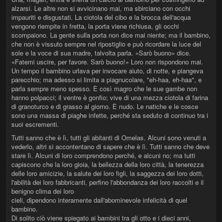
alzarsi. Le altre non si avvicinano mai, ma sbirciano con occhi
impauriti e disgustati. La ciotola del cibo e la brocca dell'acqua
vengono riempite in fretta, la porta viene richiusa, gli occhi
scompaiono. La gente sulla porta non dice mai niente; ma il bambino,
che non è vissuto sempre nel ripostiglio e può ricordare la luce del
sole e la voce di sua madre, talvolta parla. «Sarò buono» dice.
«Fatemi uscire, per favore. Sarò buono!» Loro non rispondono mai.
Un tempo il bambino urlava per invocare aiuto, di notte, e piangeva
parecchio; ma adesso si limita a piagnucolare, "eh-haa, eh-haa", e
parla sempre meno spesso. È così magro che le sue gambe non
hanno polpacci; il ventre è gonfio; vive di una mezza ciotola di farina
di granoturco e di grasso al giorno. È nudo. Le natiche e le cosce
sono una massa di piaghe infette, perché sta seduto di continuo tra i
suoi escrementi.
Tutti sanno che è lì, tutti gli abitanti di Omelas. Alcuni sono venuti a
vederlo, altri si accontentano di sapere che è lì. Tutti sanno che deve
stare lì. Alcuni di loro comprendono perché, e alcuni no; ma tutti
capiscono che la loro gioia, la bellezza della loro città, la tenerezza
delle loro amicizie, la salute dei loro figli, la saggezza dei loro dotti,
l'abilità dei loro fabbricanti, perfino l'abbondanza dei loro raccolti e il
benigno clima dei loro
cieli, dipendono interamente dall'abominevole infelicità di quel
bambino.
Di solito ciò viene spiegato ai bambini tra gli otto e i dieci anni,