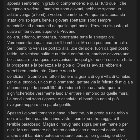
appena sembrano in grado di comprendere; e quasi tutti quelli che
vengono a vedere il bambino sono giovani, sebbene spesso un
adulto venga (o torni) a vedere il bambino. Per quanto la cosa sia
stata loro spiegata bene, i giovani spettatori sono sempre
scandalizzati o nauseati da quello spettacolo. Provano disgusto, al
quale si ritenevano superiori. Provano
collera, sdegno, impotenza, nonostante tutte le spiegazioni.
Vorrebbero fare qualcosa per il bambino. Ma non possono far nulla.
Se il bambino venisse portato alla luce del sole, fuori da quel posto
fetido, se venisse pulito e nutrito e confortato, sarebbe davvero una
bella cosa; ma se questo avvenisse, in quel giorno e in quell'ora tutta
la prosperità e la bellezza e la gioia di Omelas avvizzirebbero e
verrebbero annientate. Queste sono le
condizioni. Scambiare tutto il bene e la grazia di ogni vita di Omelas
per quel piccolo, unico miglioramento: gettare via la felicità di migliaia
di persone per la possibilità di renderne felice una sola: questo
significherebbe veramente lasciar entrare il rimorso tra quelle mura.
Le condizioni sono rigorose e assolute: al bambino non si può
rivolgere neppure una parola gentile.
Spesso i giovani tornano a casa in lacrime, o in preda a una rabbia
senza lacrime, quando hanno visto il bambino e fronteggiato il
terribile paradosso. Magari ci rimuginano sopra per settimane o per
anni. Ma col passare del tempo cominciano a rendersi conto che,
anche se il bambino potesse essere liberato, non guadagnerebbe