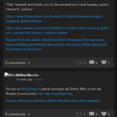
"Hail, farewell and thank you to the revered sci-fi and fantasy author
Ursula K. LeGuin."
https://www.theguardian.com/books/2018/jan/24/ursula-k-le-guin-
margaret-atwood-tribute
http://www.fantascienza.com/23248/un-mondo-senza-ursula-le-guin?
utm_source=dlvr.it&utm_medium=twitter
#leguin
#Ursula-LeGuin
#Science-fiction
#literature
#fantascienza
#Atwood
#MargaretAtwood
#anarchism
#anarchist
#Odo
#anarchia
#Left-Hand-of-Darkness
0 comments
1
0
1
Marco Binotto
14 years ago
–
Public
Se sei un
#movimento
prendi esempio da Dottor Who e non da
Avatar [nuovo post]
http://wp.me/p26g49-2q
#notav
#attivismo
#politica
#Italia
#fantascienza
#immaginario
0 comments
1
0
0