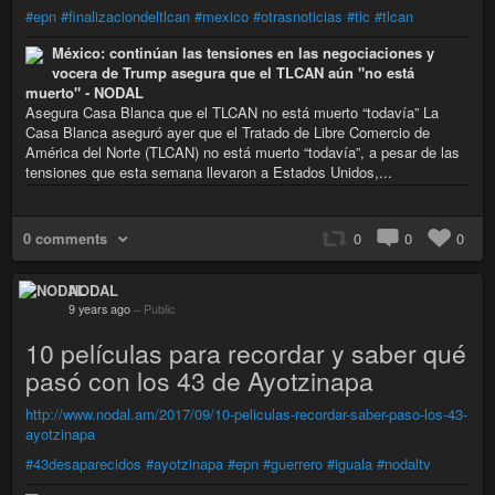
#epn
#finalizaciondeltlcan
#mexico
#otrasnoticias
#tlc
#tlcan
México: continúan las tensiones en las negociaciones y
vocera de Trump asegura que el TLCAN aún "no está
muerto" - NODAL
​Asegura Casa Blanca que el TLCAN no está muerto “todavía” La
Casa Blanca aseguró ayer que el Tratado de Libre Comercio de
América del Norte (TLCAN) no está muerto “todavía”, a pesar de las
tensiones que esta semana llevaron a Estados Unidos,...
0 comments
0
0
0
NODAL
9 years ago
–
Public
10 películas para recordar y saber qué
pasó con los 43 de Ayotzinapa
http://www.nodal.am/2017/09/10-peliculas-recordar-saber-paso-los-43-
ayotzinapa
#43desaparecidos
#ayotzinapa
#epn
#guerrero
#iguala
#nodaltv