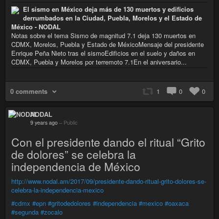
El sismo en México deja más de 130 muertos y edificios
derrumbados en la Ciudad, Puebla, Morelos y el Estado de
México - NODAL
Notas sobre el tema Sismo de magnitud 7.1 deja 130 muertos en
CDMX, Morelos, Puebla y Estado de MéxicoMensaje del presidente
Enrique Peña Nieto tras el sismoEdificios en el suelo y daños en
CDMX, Puebla y Morelos por terremoto 7.1En el aniversario...
0 comments
1
0
0
NODAL
9 years ago
–
Public
Con el presidente dando el ritual “Grito
de dolores” se celebra la
independencia de México
http://www.nodal.am/2017/09/presidente-dando-ritual-grito-dolores-se-
celebra-la-independencia-mexico
#cdmx
#epn
#gritodedolores
#independencia
#mexico
#oaxaca
#segunda
#zocalo