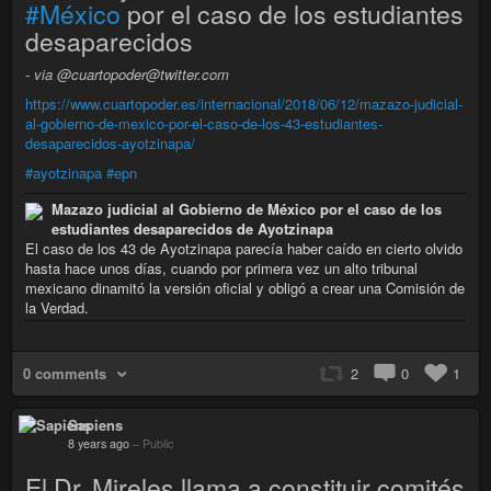
#México
por el caso de los estudiantes
desaparecidos
- via @cuartopoder@twitter.com
https://www.cuartopoder.es/internacional/2018/06/12/mazazo-judicial-
al-gobierno-de-mexico-por-el-caso-de-los-43-estudiantes-
desaparecidos-ayotzinapa/
#ayotzinapa
#epn
Mazazo judicial al Gobierno de México por el caso de los
estudiantes desaparecidos de Ayotzinapa
El caso de los 43 de Ayotzinapa parecía haber caído en cierto olvido
hasta hace unos días, cuando por primera vez un alto tribunal
mexicano dinamitó la versión oficial y obligó a crear una Comisión de
la Verdad.
0 comments
2
0
1
Sapiens
8 years ago
–
Public
El Dr. Mireles llama a constituir comités