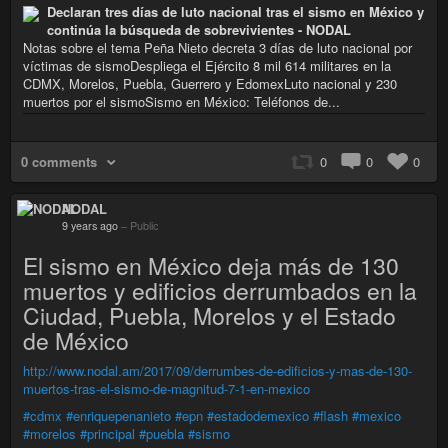
Declaran tres días de luto nacional tras el sismo en México y
continúa la búsqueda de sobrevivientes - NODAL
Notas sobre el tema Peña Nieto decreta 3 días de luto nacional por
víctimas de sismoDespliega el Ejército 8 mil 614 militares en la
CDMX, Morelos, Puebla, Guerrero y EdomexLuto nacional y 230
muertos por el sismoSismo en México: Teléfonos de...
0 comments
0
0
0
NODAL
9 years ago
–
Public
El sismo en México deja más de 130
muertos y edificios derrumbados en la
Ciudad, Puebla, Morelos y el Estado
de México
http://www.nodal.am/2017/09/derrumbes-de-edificios-y-mas-de-130-
muertos-tras-el-sismo-de-magnitud-7-1-en-mexico
#cdmx
#enriquepenanieto
#epn
#estadodemexico
#flash
#mexico
#morelos
#principal
#puebla
#sismo