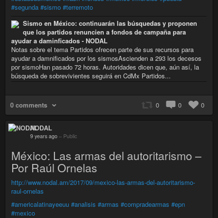
#segunda
#sismo
#terremoto
Sismo en México: continuarán las búsquedas y proponen
que los partidos renuncien a fondos de campaña para
ayudar a daminficados - NODAL
Notas sobre el tema Partidos ofrecen parte de sus recursos para
ayudar a damnificados por los sismosAscienden a 293 los decesos
por sismoHan pasado 72 horas. Autoridades dicen que, aún así, la
búsqueda de sobrevivientes seguirá en CdMx Partidos...
0 comments
0
0
0
NODAL
9 years ago
–
Public
México: Las armas del autoritarismo –
Por Raúl Ornelas
http://www.nodal.am/2017/09/mexico-las-armas-del-autoritarismo-
raul-ornelas
#americalatinayeeuu
#analisis
#armas
#compradearmas
#epn
#mexico