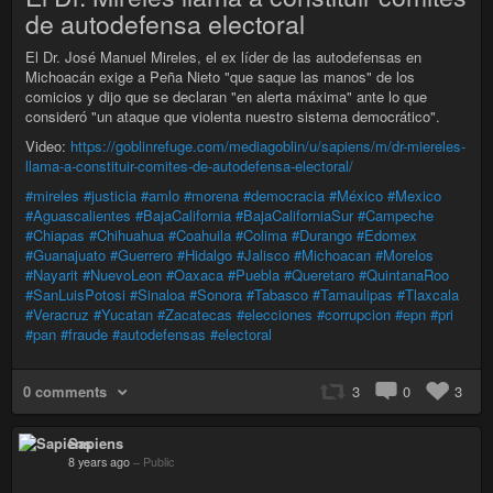
de autodefensa electoral
El Dr. José Manuel Mireles, el ex líder de las autodefensas en
Michoacán exige a Peña Nieto "que saque las manos" de los
comicios y dijo que se declaran "en alerta máxima" ante lo que
consideró "un ataque que violenta nuestro sistema democrático".
Video:
https://goblinrefuge.com/mediagoblin/u/sapiens/m/dr-miereles-
llama-a-constituir-comites-de-autodefensa-electoral/
#mireles
#justicia
#amlo
#morena
#democracia
#México
#Mexico
#Aguascalientes
#BajaCalifornia
#BajaCaliforniaSur
#Campeche
#Chiapas
#Chihuahua
#Coahuila
#Colima
#Durango
#Edomex
#Guanajuato
#Guerrero
#Hidalgo
#Jalisco
#Michoacan
#Morelos
#Nayarit
#NuevoLeon
#Oaxaca
#Puebla
#Queretaro
#QuintanaRoo
#SanLuisPotosi
#Sinaloa
#Sonora
#Tabasco
#Tamaulipas
#Tlaxcala
#Veracruz
#Yucatan
#Zacatecas
#elecciones
#corrupcion
#epn
#pri
#pan
#fraude
#autodefensas
#electoral
0 comments
3
0
3
Sapiens
8 years ago
–
Public