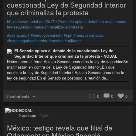
cuestionada Ley de Seguridad Interior
que criminaliza la protesta
https://www.nodal.am/2017/12/senado-aplaza-debate-la-cuestionada-
ley-seguridad-interior-criminaliza-la-protesta
#destacado1
#enriquepenanieto
#epn
#fuerzasarmadas
#leydeseguridadinterior
#mexico
#militares
El Senado aplaza el debate de la cuestionada Ley de
Seguridad Interior que criminaliza la protesta - NODAL
Notas sobre el tema Aplaza Senado unos días la ley de seguridadSe
manifiestan en contra de la Ley de Seguridad Interior¿En qué
consiste la Ley de Seguridad Interior? Aplaza Senado unos días la
ley de seguridad En el Senado se pospuso la reunión de...
0 comments
0
0
0
NODAL
9 years ago
–
Public
México: testigo revela que filial de
Odebrecht en México financió