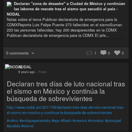
Declaran "zona de desastre" a Ciudad de México y continúan
las labores de rescate tras el sismo que sacudió al país -
NODAL
Notas sobre el tema Publican declaratoria de emergencia para la
CDMXReporta Luis Felipe Puente 273 fallecidos en el sismoSuman
233 las personas fallecidas; hay 200 desaparecidas en la CDMX
Publican declaratoria de emergencia para la CDMX El jefe...
0 comments
1
0
0
NODAL
9 years ago
–
Public
Declaran tres días de luto nacional tras
el sismo en México y continúa la
búsqueda de sobrevivientes
http://www.nodal.am/2017/09/declaran-tres-dias-de-luto-nacional-tras-
el-sismo-en-mexico-y-continua-la-busqueda-de-sobrevivientes
#cdmx
#enriquepenanieto
#epn
#flash
#mexico
#morelos
#principal
#puebla
#sismo