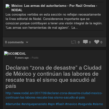
México: Las armas del autoritarismo - Por Raúl Ornelas -
NODAL
Los conceptos vertidos en esta sección no reflejan necesariamente
la línea editorial de Nodal. Consideramos importante que se
conozcan porque contribuyen a tener una visión integral de la región.
“Las armas son herramientas de mal agüero”. La...
0 comments
0
0
0
NODAL
9 years ago
–
Public
Declaran “zona de desastre” a Ciudad
de México y continúan las labores de
rescate tras el sismo que sacudió al
país
http://www.nodal.am/2017/09/declaran-zona-desastre-ciudad-mexico-
continuan-las-labores-rescate-tras-sismo-sacudio-al-pais
#derrumbe
#enriquepenanieto
#epn
#flash
#mexico
#segunda
#sismo