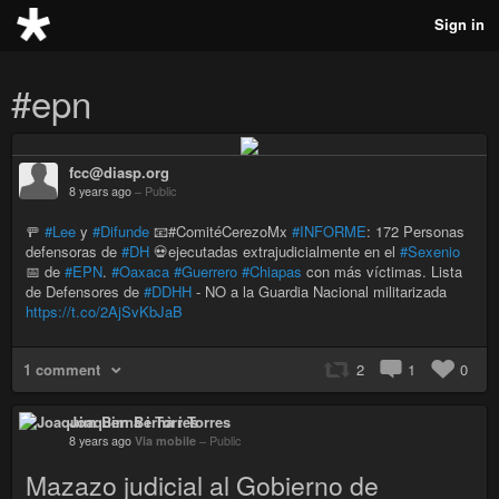
Sign in
#epn
fcc@diasp.org
8 years ago
–
Public
🚥
#Lee
y
#Difunde
📧#ComitéCerezoMx
#INFORME
: 172 Personas
defensoras de
#DH
💀ejecutadas extrajudicialmente en el
#Sexenio
📅 de
#EPN
.
#Oaxaca
#Guerrero
#Chiapas
con más víctimas. Lista
de Defensores de
#DDHH
- NO a la Guardia Nacional militarizada
https://t.co/2AjSvKbJaB
1 comment
2
1
0
Joaquim Bernà i Torres
8 years ago
Via mobile
–
Public
Mazazo judicial al Gobierno de