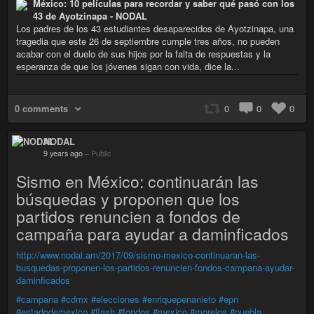
México: 10 películas para recordar y saber qué pasó con los
43 de Ayotzinapa - NODAL
Los padres de los 43 estudiantes desaparecidos de Ayotzinapa, una
tragedia que este 26 de septiembre cumple tres años, no pueden
acabar con el duelo de sus hijos por la falta de respuestas y la
esperanza de que los jóvenes sigan con vida, dice la...
0 comments
0
0
0
NODAL
9 years ago
–
Public
Sismo en México: continuarán las
búsquedas y proponen que los
partidos renuncien a fondos de
campaña para ayudar a daminficados
http://www.nodal.am/2017/09/sismo-mexico-continuaran-las-
busquedas-proponen-los-partidos-renuncien-fondos-campana-ayudar-
daminficados
#campana
#cdmx
#elecciones
#enriquepenanieto
#epn
#estadodemexico
#flash
#fondos
#mexico
#morelos
#puebla