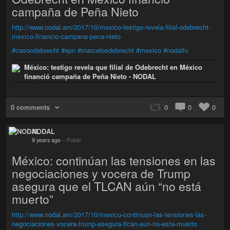
campaña de Peña Nieto
http://www.nodal.am/2017/10/mexico-testigo-revela-filial-odebrecht-
mexico-financio-campana-pena-nieto
#casoodebrecht
#epn
#marceloodebrecht
#mexico
#nodaltv
México: testigo revela que filial de Odebrecht en México
financió campaña de Peña Nieto - NODAL
0 comments
0
0
0
NODAL
9 years ago
–
Public
México: continúan las tensiones en las
negociaciones y vocera de Trump
asegura que el TLCAN aún “no está
muerto”
http://www.nodal.am/2017/10/mexico-continuan-las-tensiones-las-
negociaciones-vocera-trump-asegura-tlcan-aun-no-esta-muerto