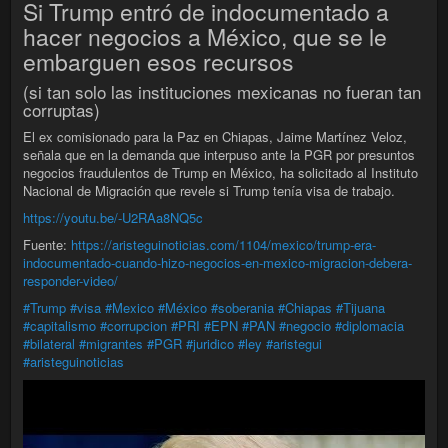
Si Trump entró de indocumentado a
hacer negocios a México, que se le
embarguen esos recursos
(si tan solo las instituciones mexicanas no fueran tan
corruptas)
El ex comisionado para la Paz en Chiapas, Jaime Martínez Veloz,
señala que en la demanda que interpuso ante la PGR por presuntos
negocios fraudulentos de Trump en México, ha solicitado al Instituto
Nacional de Migración que revele si Trump tenía visa de trabajo.
https://youtu.be/-U2RAa8NQ5c
Fuente:
https://aristeguinoticias.com/1104/mexico/trump-era-
indocumentado-cuando-hizo-negocios-en-mexico-migracion-debera-
responder-video/
#Trump
#visa
#Mexico
#México
#soberania
#Chiapas
#Tijuana
#capitalismo
#corrupcion
#PRI
#EPN
#PAN
#negocio
#diplomacia
#bilateral
#migrantes
#PGR
#juridico
#ley
#aristegui
#aristeguinoticias