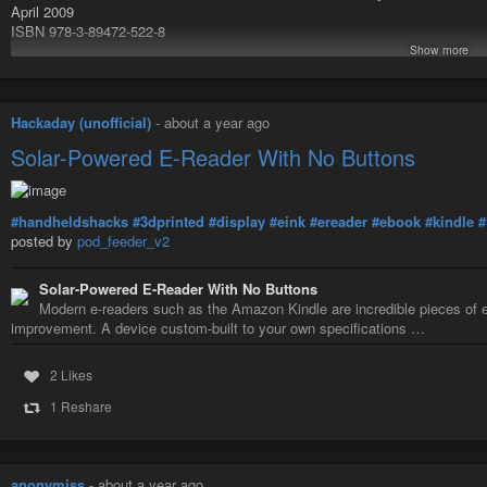
April 2009
comme une bouteille à la mer traverse l’océan
ISBN 978-3-89472-522-8
avant de s’échouer avec et par amour,
Show more
transformant du rocailleux
https://www.schueren-verlag.de/programm/titel/aller-anfang.html
en poussière d’étoile,
#Film
#Spielfilm
#E-Book
#PDF
#Medien
en une myriade de sable fin ;
d’ainsi aller et venir, sans fin.
Hackaday (unofficial)
-
about a year ago
Amicalement,
Solar-Powered E-Reader With No Buttons
Greegree »
Greendle cliqua sur « Envoyer » puis engloutit ce qui restait, rangea son ord
#handheldshacks
#3dprinted
#display
#eink
#ereader
#ebook
#kindle
#
posted by
pod_feeder_v2
Pour «
Le rendez-vous du vendredi
», dont à venir la compilation de tou
:
https://www.cuisine-art-politique-et-compagnie.com/forums/sujet/le-rendez
Solar-Powered E-Reader With No Buttons
Modern e-readers such as the Amazon Kindle are incredible pieces of e
Merci de votre attention,
improvement. A device custom-built to your own specifications …
Bon courage,
Bon début de printemps 2026,
Bonne fin de mars et début de mai.
2 Likes
1 Reshare
anonymiss
-
about a year ago