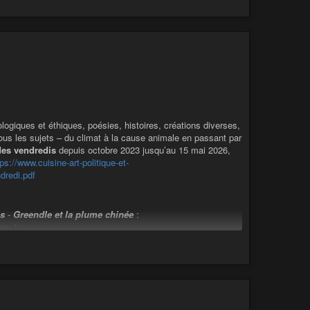
 « shadow banning » temporaire sur un réseau, je me suis dit
ir à ce mobile. Alors voilou.
ut
de 2023, cf. : [
Histoire poétique
] Au cours de l’année
e.com/forums/sujet/histoire-poetique-au-cours-de-lannee-
de lecture avec des illustrations générées par logiciel
 dont j’avais fait la lecture et avec lesquels j’avais fait des
oup.
logiques et éthiques, poésies, histoires, créations diverses,
en « description » la plupart du temps juste des passages de
ous les sujets – du climat à la cause animale en passant par
pas l’intention, l’imagination, le texte. Et mais si vous voulez
 des vendredis
depuis octobre 2023 jusqu’au 15 mai 2026,
tps://www.cuisine-art-politique-et-
dredi.pdf
motion.fr/w/p/jWBKt8zcJK9NQZgfzQ67cY?playlistPosition=1
:
https://indymotion.fr/w/p/jWBKt8zcJK9NQZgfzQ67cY?
es
-
Greendle et la plume chinée
:
ion=1
 :
https://indymotion.fr/w/fGdD8ZRVz4UVtDbEkC18f6
urgences civilisationnelles
» :