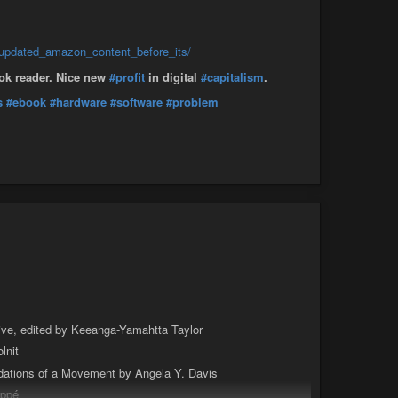
#écriture
#art
#artiste
#IA
#intelligenceartificielle
journalisme
#actu
#actualité
#info
#information
_updated_amazon_content_before_its/
sy
#fantaisie
#heroicfantasy
#heroic-fantasy
#hf
#sf
ok reader. Nice new
#profit
in digital
#capitalism
.
ntclimatique
#réchauffementclimatique
#fr
#France
es
#ebook
#lettre
#lettres
#message
#messages
s
#ebook
#hardware
#software
#problem
tre
#théâtre
#recette
#cuisine
#lecture
#litterature
#philosophie
#philo
#philosophe
#ecolo
#écolo
vegan
#végan
#vegane
#végane
#veganisme
#véganisme
#antispécisme
ve, edited by Keeanga-Yamahtta Taylor
lnit
ndations of a Movement by Angela Y. Davis
appé