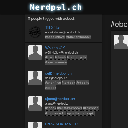
8 people tagged with #ebook
#ebo
Till Sitter
ebookzlover@nerdpol.ch
#ebookzlover
#bücher
#ebook
W50mb3CK
w50mb3ck@nerdpol.ch
#leser
#ebook
#motorcyclist
#openscource
dell@nerdpol.ch
dell@nerdpol.ch
#anonfiles
#torboox
#ebooks
#ebook
ajana@nerdpol.ch
ajana@nerdpol.ch
#ebook
#fantasy-ebooks
#zeichnen
#ebookreader
#gesellschaftsspiel
Frank Mueller V HR