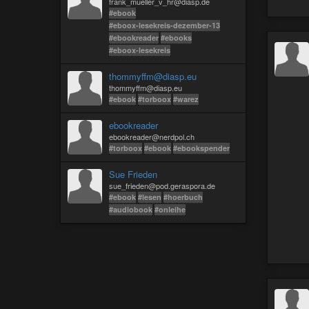
frank_mueller_v_hr@diasp.de
#ebook
#eboox-lesekreis-dezember-13
#ebookreader
#ebooks
#eboox-lesekreis
thommyffm@diasp.eu
thommyffm@diasp.eu
#ebook
#torboox
#warez
ebookreader
ebookreader@nerdpol.ch
#torboox
#ebook
#ebookspender
Sue Frieden
sue_frieden@pod.geraspora.de
#ebook
#lesen
#hoerbuch
#audiobook
#onleihe