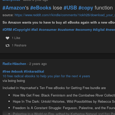
#Amazon
's
#eBooks
lose
#USB
#copy
function
#poesie
#poésie
#poeme
#poème
#poete
#poète
#slam
#texte
#ecriture
#intelligence-artificielle
#revolution
#révolution
#journal
#journaliste
#
source:
https://www.reddit.com/r/kindle/comments/1iokh26/download_your
#informations
#science
#fiction
#sciencefiction
#science-fiction
#fanta
So Amazon wants you to have to buy all eBooks again with a new eBo
#paranormal
#roman
#Toulouse
#changementclimatique
#rechauffeme
#couverture
#photo
#photographie
#livre
#livres
#magazine
#magazin
#DRM
#Copyright
#fail
#consumer
#customer
#economy
#digital
#new
#causeanimale
#cause-animale
#animal
#animaux
#video
#vidéo
#thea
#littérature
#histoire
#politique
#economie
#économie
#nature
#culture
1 Like
#ecologie
#écologie
#environnement
#veganfriendly
#vegan-friendly
#
1 Reshare
#antispeciste
#antispéciste
#zoopolis
#ethique
#éthique
#antispecisme
Radix-Häschen
-
2 years ago
#free
#ebook
#linksradikal
10 free radical ebooks to help you plan for the next 4 years
via boing boing
Included in Haymarket’s Ten Free eBooks for Getting Free bundle are
How We Get Free: Black Feminism and the Combahee River Collecti
Hope In The Dark: Untold Histories, Wild Possibilities by Rebecca So
Freedom Is A Constant Struggle: Ferguson, Palestine, and the Fou
Palestine in a World on Fire, edited by Katherine Natanel and Ilan P