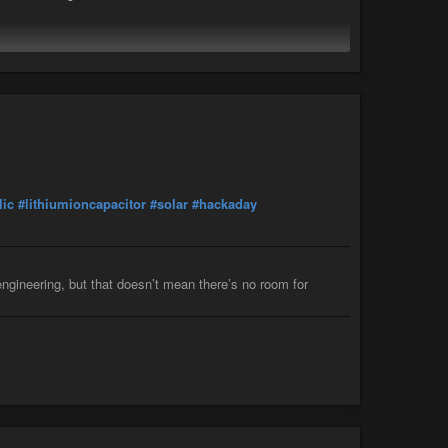
inateur et repartit comme arrivé.
lic
#lithiumioncapacitor
#solar
#hackaday
s les messages au format pdf. En attendant, rendez-vous sur
-vous-du-vendredi/
ngineering, but that doesn’t mean there’s no room for