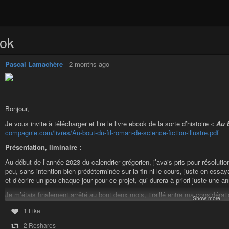
ok
Pascal Lamachère
-
2 months ago
Bonjour,
Je vous invite à télécharger et lire le livre ebook de la sorte d’histoire «
Au b
compagnie.com/livres/Au-bout-du-fil-roman-de-science-fiction-illustre.pdf
Présentation, liminaire :
Au début de l’année 2023 du calendrier grégorien, j’avais pris pour résolutio
peu, sans intention bien prédéterminée sur la fin ni le cours, juste en essaya
et d’écrire un peu chaque jour pour ce projet, qui durera à priori juste une 
Je m’étais finalement arrêté au bout deux mois, tiraillé entre ma considérat
Show more
conscience de certaines urgences civilisationnelles. J’avais ensuite partagé /
1 Like
poétique, de la fantasy à la science-fiction en passant par l’ère du temps
».
2 Reshares
J’ai hésité, et j’hésite encore un peu au moment où je claviarde ces mots, 