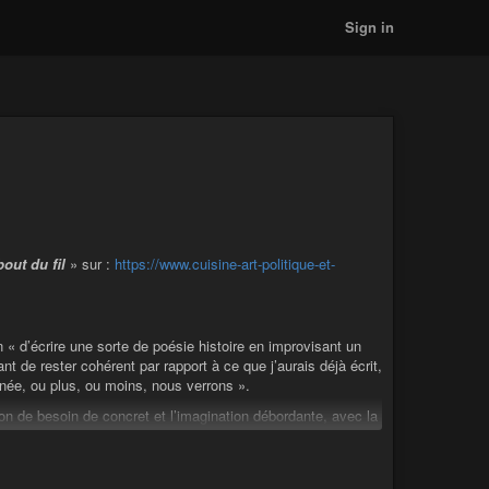
Sign in
out du fil
» sur :
https://www.cuisine-art-politique-et-
n « d’écrire une sorte de poésie histoire en improvisant un
nt de rester cohérent par rapport à ce que j’aurais déjà écrit,
année, ou plus, ou moins, nous verrons ».
ion de besoin de concret et l’imagination débordante, avec la
 invité à consulter le tout en le qualifiant «
d’histoire philo-
à tout compiler de ces deux mois d’écriture sur cet ebook,