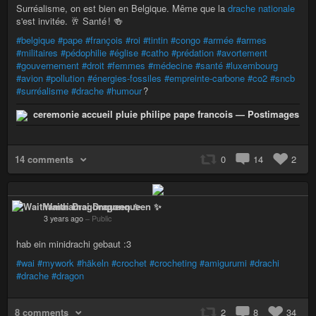
Surréalisme, on est bien en Belgique. Même que la
drache nationale
s'est invitée. 🥂 Santé ! 🍻
#belgique
#pape
#françois
#roi
#tintin
#congo
#armée
#armes
#militaires
#pédophilie
#église
#catho
#prédation
#avortement
#gouvernement
#droit
#femmes
#médecine
#santé
#luxembourg
#avion
#pollution
#énergies-fossiles
#empreinte-carbone
#co2
#sncb
#surréalisme
#drache
#humour
?
ceremonie accueil pluie philipe pape francois — Postimages
14 comments
0
14
2
Waithamai Dragonqueen ✨
3 years ago
–
Public
hab ein minidrachi gebaut :3
#wai
#mywork
#häkeln
#crochet
#crocheting
#amigurumi
#drachi
#drache
#dragon
8 comments
2
8
34