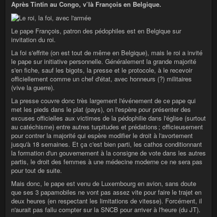
Après Tintin au Congo, v’là François en Belgique.
Le pape François, patron des pédophiles est en Belgique sur
invitation du roi.
La foi s'effrite (on est tout de même en Belgique), mais le roi a invité
le pape sur initiative personnelle. Généralement la grande majorité
s'en fiche, sauf les bigots, la presse et le protocole, à le recevoir
officiellement comme un chef d'état, avec honneurs (?) militaires
(vive la guerre).
La presse couvre donc très largement l'événement de ce pape qui
met les pieds dans le plat (pays), on l'espère pour présenter des
excuses officielles aux victimes de la pédophilie dans l'église (surtout
au catéchisme) entre autres turpitudes et prédations ; officieusement
pour contrer la majorité qui espère modifier le droit à l'avortement
jusqu'à 18 semaines. Et ça c'est bien parti, les cathos conditionnant
la formation d'un gouvernement à la consigne de vote dans les autres
partis, le droit des femmes à une médecine moderne ce ne sera pas
pour tout de suite.
Mais donc, le pape est venu de Luxembourg en avion, sans doute
que ses 3 papamobiles ne vont pas assez vite pour faire le trajet en
deux heures (en respectant les limitations de vitesse). Forcément, il
n'aurait pas fallu compter sur la SNCB pour arriver à l'heure (du JT).