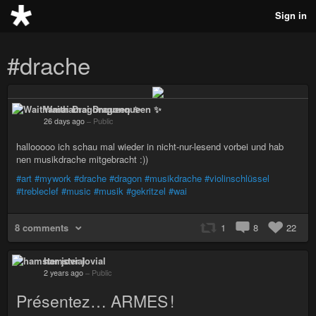
Sign in
#drache
Waithamai Dragonqueen ✨
26 days ago
–
Public
hallooooo ich schau mal wieder in nicht-nur-lesend vorbei und hab
nen musikdrache mitgebracht :))
#art
#mywork
#drache
#dragon
#musikdrache
#violinschlüssel
#trebleclef
#music
#musik
#gekritzel
#wai
8 comments
1
8
22
hamster jovial
2 years ago
–
Public
Présentez… ARMES !