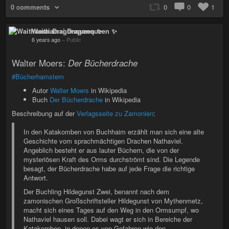
0 comments
0
0
1
Waithamai Dragonqueen ✨
6 years ago
–
Public
Walter Moers:
Der Bücherdrache
#Bücherhamstern
Autor
Walter Moers
in Wikipedia
Buch
Der Bücherdrache
in Wikipedia
Beschreibung auf der
Verlagsseite zu Zamonien
:
In den Katakomben von Buchhaim erzählt man sich eine alte
Geschichte vom sprachmächtigen Drachen Nathaviel.
Angeblich besteht er aus lauter Büchern, die von der
mysteriösen Kraft des Orms durchströmt sind. Die Legende
besagt, der Bücherdrache habe auf jede Frage die richtige
Antwort.
Der Buchling Hildegunst Zwei, benannt nach dem
zamonischen Großschriftsteller Hildegunst von Mythenmetz,
macht sich eines Tages auf den Weg in den Ormsumpf, wo
Nathaviel hausen soll. Dabei wagt er sich in Bereiche der
Katakomben, in denen es von Gefahren wie den