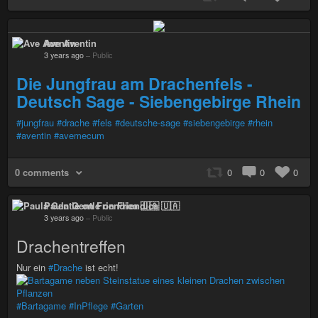
Ave Aventin
3 years ago
–
Public
Die Jungfrau am Drachenfels -
Deutsch Sage - Siebengebirge Rhein
#jungfrau
#drache
#fels
#deutsche-sage
#siebengebirge
#rhein
#aventin
#avemecum
0 comments
0
0
0
Paula Gentle on Friendica 🇺🇦
3 years ago
–
Public
Drachentreffen
Nur ein
#Drache
ist echt!
#Bartagame
#InPflege
#Garten