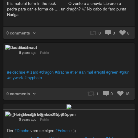
this natural form in the rock -------- O vento e a chuvia labraron a
pedra para darlle forma de .... un dragón? /// No cabo do faro punta
Nariga
0 comments
0
0
8
Dadanaut
5 years ago
–
Public
#eidechse
#lizard
#dragon
#drache
#tier
#animal
#reptil
#green
#grün
#mywork
#myphoto
0 comments
1
0
18
(((Horschtel))) born at 315ppm
5 years ago
–
Public
Der
#Drache
vom selbigen
#Felsen
:-))