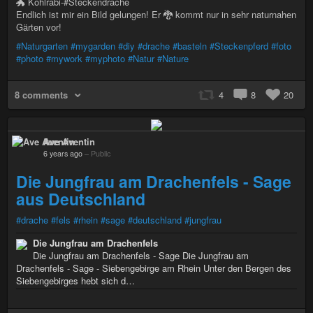
🐲 Kohlrabi-#Steckendrache
Endlich ist mir ein Bild gelungen! Er 🐉 kommt nur in sehr naturnahen
Gärten vor!
#Naturgarten
#mygarden
#diy
#drache
#basteln
#Steckenpferd
#foto
#photo
#mywork
#myphoto
#Natur
#Nature
8 comments
4
8
20
Ave Aventin
6 years ago
–
Public
Die Jungfrau am Drachenfels - Sage
aus Deutschland
#drache
#fels
#rhein
#sage
#deutschland
#jungfrau
Die Jungfrau am Drachenfels
Die Jungfrau am Drachenfels - Sage Die Jungfrau am
Drachenfels - Sage - Siebengebirge am Rhein Unter den Bergen des
Siebengebirges hebt sich d…