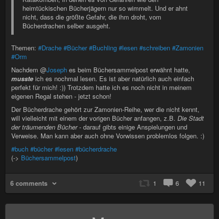
heimtückischen Bücherjägern nur so wimmelt. Und er ahnt
nicht, dass die größte Gefahr, die ihm droht, vom
Bücherdrachen selber ausgeht.
Themen:
#Drache
#Bücher
#Buchling
#lesen
#schreiben
#Zamonien
#Orm
Nachdem @
Joseph
es beim Büchersammelpost erwähnt hatte,
musste
ich es nochmal lesen. Es ist aber natürlich auch einfach
perfekt für mich! :)) Trotzdem hatte ich es noch nicht in meinem
eigenen Regal stehen - jetzt schon!
Der Bücherdrache gehört zur Zamonien-Reihe, wer die nicht kennt,
will vielleicht mit einem der vorigen Bücher anfangen, z.B.
Die Stadt
der träumenden Bücher
- darauf gibts einige Anspielungen und
Verweise. Man kann aber auch ohne Vorwissen problemlos folgen. :)
#buch
#bücher
#lesen
#bücherdrache
(->
Büchersammelpost
)
6 comments
1
6
11