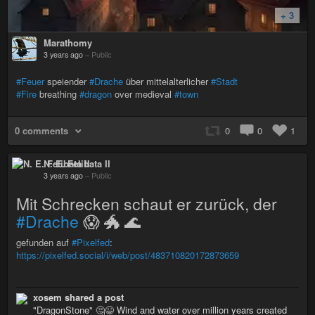
+ 3
Marathomy
3 years ago
–
Public
#Feuer
speiender
#Drache
über mittelalterlicher
#Stadt
#Fire
breathing
#dragon
over medieval
#town
0 comments
0
0
1
N. E. Felibata II
3 years ago
–
Public
Mit Schrecken schaut er zurück, der
#Drache
😱 🐲 🌊
gefunden auf
#Pixelfed
:
https://pixelfed.social/i/web/post/483710820172873659
xosem shared a post
"DragonStone" 🤔😉 Wind and water over million years created