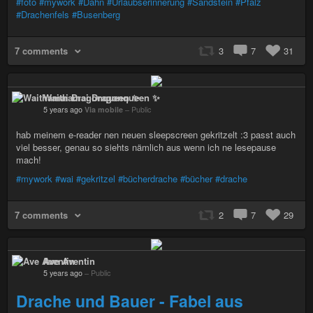
#foto
#mywork
#Dahn
#Urlaubserinnerung
#Sandstein
#Pfalz
#Drachenfels
#Busenberg
7 comments
3
7
31
Waithamai Dragonqueen ✨
5 years ago
Via mobile
–
Public
hab meinem e-reader nen neuen sleepscreen gekritzelt :3 passt auch
viel besser, genau so siehts nämlich aus wenn ich ne lesepause
mach!
#mywork
#wai
#gekritzel
#bücherdrache
#bücher
#drache
7 comments
2
7
29
Ave Aventin
5 years ago
–
Public
Drache und Bauer - Fabel aus