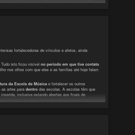
#SoftwareLivre
#CC0
#DomínioPúblico
#ForaTemer
ntensas fortalecedoras de vínculos e afetos, ainda
Tudo isto ficou visível
no período em que tive contato
ho nos olhos com que eles e as famílias até hoje falam
tura da Escola de Música
e fortalecer os outros
s
as artes para
dentro
das escolas. A escolas têm que
 inserida, inclusive estando abertas aos finais de
sa por este assunto e vamos construir juntos a Biguaçu