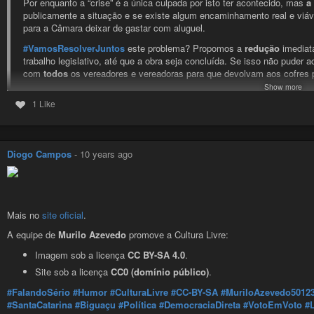
Por enquanto a “crise” é a única culpada por isto ter acontecido, mas
a
publicamente a situação e se existe algum encaminhamento real e viáv
para a Câmara deixar de gastar com aluguel.
#VamosResolverJuntos
este problema? Propomos a
redução
imediata
trabalho legislativo, até que a obra seja concluída. Se isso não puder
com
todos
os vereadores e vereadoras para que devolvam aos cofres pú
Show more
Curta, comente, compartilhe, marque seu amigo e amiga que se interes
1 Like
que queremos!
Mais propostas no
site oficial
.
Diogo Campos
-
10 years ago
A equipe de
Murilo Azevedo
promove a Cultura Livre:
Imagem sob a licença
CC BY-SA 4.0
.
Site sob a licença
CC0 (domínio público)
.
#VamosResolverJuntos
#Debate
#Proposta
#Sugestão
#CulturaLivre
#
Mais no
site oficial
.
#Auri50
#PSOL
#Brasil
#SantaCatarina
#Biguaçu
#Política
#Democracia
A equipe de
Murilo Azevedo
promove a Cultura Livre:
#CreativeCommons
#PSOL50
#Florianópolis
#SãoJosé
#Palhoça
#Dem
#MudançaComAtitude
#SoftwareLivre
#CC0
#DomínioPúblico
#ForaTe
Imagem sob a licença
CC BY-SA 4.0
.
#Prefeito
Site sob a licença
CC0 (domínio público)
.
#FalandoSério
#Humor
#CulturaLivre
#CC-BY-SA
#MuriloAzevedo5012
Murilo Azevedo - 50123
#SantaCatarina
#Biguaçu
#Política
#DemocraciaDireta
#VotoEmVoto
#
Candidato a vereador de Biguaçu, pelo PSOL, Murilo é a melhor opçã