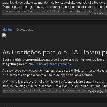
patentes de aeroplano ao mundo”. No texto, explicita que “Os direitos de 
Dumont para encorajar a aviação, e qualquer um pode usar esses planos pa
Abaixo um artido com instruções de “Como contruir o famoso ‘Demoiselle’
Show more
Notou o 14-bis da logo do e-HAL? É em homenagem a ele, o pioneiro das te
Confere nossa
homenagem no site
!
#e-hal
#sãopaulo
#opensourcehardware
#hardware
#documentationda
Marina
-
10 years ago
#openhardware
#culturalivre
#softwarelivre
#hardwarelivre
#hardwareab
As inscrições para o e-HAL foram p
Esta é a última oportunidade para se inscrever e contar com os benefí
programação em
http://e-hal.org.br/programacao
As inscrições com opção de meia entrada para o e-HAL foram estendidas até
o kit completo de participante e não terão opção de meia entrada.
O Primeiro Encontro Brasileiro de Hardware Aberto e Livre contará com um
área de tecnologias livres e abertas. Entre eles, Bruce Perens, um dos fun
aplicação das tecnologias livres no mundo dos negócios. Javier Serrano, li
Show more
Europeu de Pesquisas Nucleares, também estará presente.
Confira a programação e inscreva-se agora mesmo em e-hal.org.br!
#e-hal
#sãopaulo
#opensourcehardware
#hardware
#documentationda