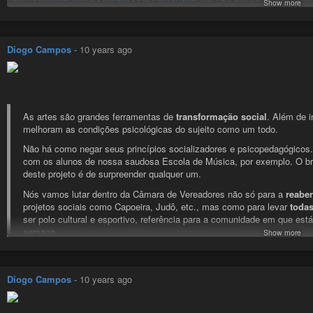
Show more
#Democracia
#Eleições
#Eleições2016
#Copyleft
#MudançaComAtitude
#Arte
#Vereador
#Prefeito
Diogo Campos
-
10 years ago
As artes são grandes ferramentas de
transformação social
. Além de i
melhoram as condições psicológicas do sujeito como um todo.
Não há como negar seus princípios socializadores e psicopedagógicos. 
com os alunos de nossa saudosa Escola de Música, por exemplo. O bril
deste projeto é de surpreender qualquer um.
Nós vamos lutar dentro da Câmara de Vereadores não só para a
reaber
projetos sociais como Capoeira, Judô, etc., mas como para levar
toda
ser polo cultural e esportivo, referência para a comunidade em que está
semana.
Show more
E o transporte público de Biguaçu?
Você acredita nesta ideia? Então
#VotaPraVer
!
Murilo Azevedo
-
YouTube
Curta, comente, compartilhe, marque seu amigo e amiga que se interes
Diogo Campos
-
10 years ago
que queremos!