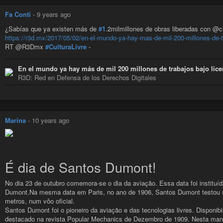
Fa Conti
-
9 years ago
¿Sabías que ya existen más de
#1
.2milmillones de obras liberadas con @
https://r3d.mx/2017/05/02/en-el-mundo-ya-hay-mas-de-mil-200-millones-de-t
RT @R3Dmx
#CulturaLivre
-
En el mundo ya hay más de mil 200 millones de trabajos bajo li
R3D: Red en Defensa de los Derechos Digitales
Marina
-
10 years ago
É dia de Santos Dumont!
No dia 23 de outubro comemora-se o dia da aviação. Essa data foi institu
Dumont.Na mesma data em Paris, no ano de 1906, Santos Dumont testou se
metros, num vôo oficial.
Santos Dumont foi o pioneiro da aviação e das tecnologias livres. Disponib
destacado na revista Popular Mechanics de Dezembro de 1909. Nesta manc