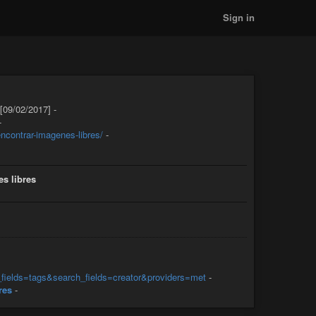
Sign in
[09/02/2017] -
-
ncontrar-imagenes-libres/
-
s libres
_fields=tags&search_fields=creator&providers=met
-
res
-