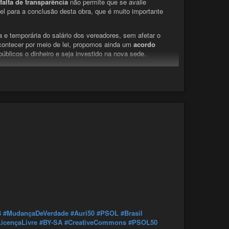
 falta de transparência
não permite que se avalie
el para a conclusão desta obra, que é muito importante
 e temporária do salário dos vereadores, sem afetar o
 acontecer por meio de lei, propomos ainda um
acordo
blicos o dinheiro e seja investido na nova sede.
sa por este assunto e vamos construir juntos a Biguaçu
CC-BY-SA
#MuriloAzevedo50123
#MudançaDeVerdade
Direta
#VotoEmVoto
#LicençaLivre
#BY-SA
ocracia
#Eleições
#Eleições2016
#Copyleft
mer
#Arte
#ObraPública
#ReduçãoSalarial
#Vereador
3
#MudançaDeVerdade
#Auri50
#PSOL
#Brasil
LicençaLivre
#BY-SA
#CreativeCommons
#PSOL50
o para uma mudança de verdade.