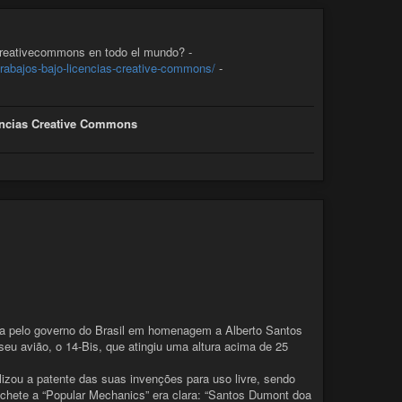
creativecommons en todo el mundo? -
rabajos-bajo-licencias-creative-commons/
-
cencias Creative Commons
ída pelo governo do Brasil em homenagem a Alberto Santos
u avião, o 14-Bis, que atingiu uma altura acima de 25
ilizou a patente das suas invenções para uso livre, sendo
hete a “Popular Mechanics” era clara: “Santos Dumont doa