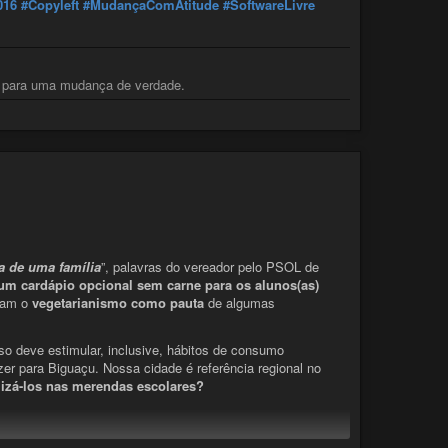
016
#Copyleft
#MudançaComAtitude
#SoftwareLivre
o para uma mudança de verdade.
a de uma família
”, palavras do vereador pelo PSOL de
 um cardápio opcional sem carne para os alunos(as)
luam o
vegetarianismo como pauta
de algumas
so deve estimular, inclusive, hábitos de consumo
zer para Biguaçu. Nossa cidade é referência regional no
lizá-los nas merendas escolares?
sa por este assunto e vamos construir juntos a Biguaçu