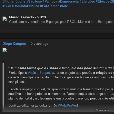
#Florianópolis
#SãoJosé
#Palhoça
#Democracia
#Eleições
#Eleições2
#CC0
#DomínioPúblico
#ForaTemer
#Arte
Murilo Azevedo - 50123
Candidato a vereador de Biguaçu, pelo PSOL, Murilo é a melhor opçã
Diogo Campos
-
10 years ago
“
Da mesma forma que o Estado é laico, ele não pode decidir a diet
Florianópolis
Afrânio Boppré
, autor do projeto que propõe a
criação de
da rede municipal da capital. O texto sugere ainda que as escolas inc
disciplinas.
Escola é espaço cultural, de aprendizado mútuo e transformador, por is
saudáveis e boas práticas alimentares. Vamos copiar este projeto e tra
plantio de hortaliças, legumes e em produtos caseiros,
porque não uti
Você acredita nesta ideia? Então
#VotaPraVer
!
Show more
Curta, comente, compartilhe, marque seu amigo e amiga que se interes