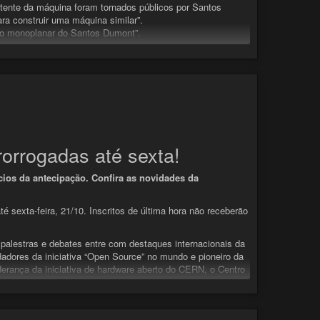
patente da máquina foram tornados públicos por Santos
ra construir uma máquina similar”.
, o monoplanar do Santos Dumont”.
cnologias livres!
y
#oshwa
#códigoaberto
ertoelivre
#santosdumont
#diadaaviação
rorrogadas até sexta!
cios da antecipação. Confira as novidades da
 sexta-feira, 21/10. Inscritos de última hora não receberão
 palestras e debates entre com destaques internacionais da
dadores da iniciativa “Open Source” no mundo e pioneiro da
derança da iniciativa de hardware aberto do CERN, o Centro
y
#oshwa
#códigoaberto