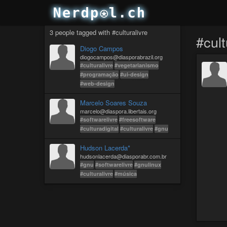
3 people tagged with #culturalivre
#cult
Diogo Campos
diogocampos@diasporabrazil.org
#culturalivre
#vegetarianismo
#programação
#ui-design
#web-design
Marcelo Soares Souza
marcelo@diaspora.libertais.org
#softwarelivre
#freesoftware
#culturadigital
#culturalivre
#gnu
Hudson Lacerda*
hudsonlacerda@diasporabr.com.br
#gnu
#softwarelivre
#gnulinux
#culturalivre
#música