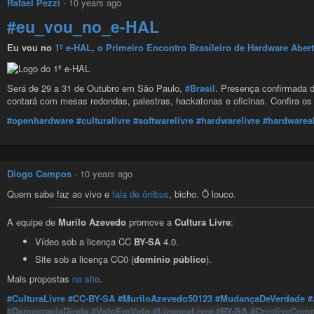
Rafael Pezzi
-
10 years ago
#openhardware
#culturalivre
#softwarelivre
#hardwarelivre
#hardwareab
#eu_vou_no_e-HAL
Eu vou no
1º e-HAL, o Primeiro Encontro Brasileiro de Hardware Abert
Será de 29 a 31 de Outubro em São Paulo,
#Brasil
. Presença confirmada 
contará com mesas redondas, palestras, hackatonas e oficinas. Confira o
#openhardware
#culturalivre
#softwarelivre
#hardwarelivre
#hardwareab
Diogo Campos
-
10 years ago
Quem sabe faz ao vivo e
fala de ônibus
, bicho. Ô louco.
A equipe de
Murilo Azevedo
promove a
Cultura Livre
:
Vídeo sob a licença CC
BY-SA
4.0.
Site sob a licença CC0 (
domínio público
).
Mais propostas
no site
.
#CulturaLivre
#CC-BY-SA
#MuriloAzevedo50123
#MudançaDeVerdade
#
#DemocraciaDireta
#VotoEmVoto
#LicençaLivre
#BY-SA
#CreativeCom