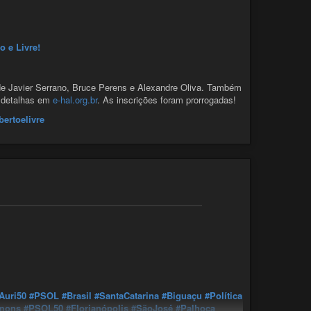
ertoelivre
o e Livre!
de Javier Serrano, Bruce Perens e Alexandre Oliva. Também
s detalhas em
e-hal.org.br
. As inscrições foram prorrogadas!
ertoelivre
Auri50
#PSOL
#Brasil
#SantaCatarina
#Biguaçu
#Política
mons
#PSOL50
#Florianópolis
#SãoJosé
#Palhoça