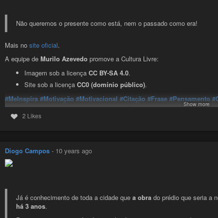
Mais propostas no
site oficial
.
A equipe de
Murilo Azevedo
promove a Cultura Livre:
Não queremos o presente como está, nem o passado como era!
Imagem sob a licença
CC BY-SA 4.0
.
Site sob a licença
CC0 (domínio público)
.
Mais no
site oficial
.
#VotaPraVer
#Debate
#Proposta
#Sugestão
#CulturaLivre
#CC-BY-SA
#
A equipe de
Murilo Azevedo
promove a Cultura Livre:
#PSOL
#Brasil
#SantaCatarina
#Biguaçu
#Política
#DemocraciaDireta
#PSOL50
#Florianópolis
#SãoJosé
#Palhoça
#Democracia
#Eleições
#
Imagem sob a licença
CC BY-SA 4.0
.
#SoftwareLivre
#CC0
#DomínioPúblico
#ForaTemer
#Arte
#Vereador
#P
Site sob a licença
CC0 (domínio público)
.
#MeInspira
#Motivação
#Motivacional
#Citação
#Frase
#Pensamento
#
Murilo Azevedo - 50123
Show more
#MudançaDeVerdade
#Auri50
#PSOL
#Brasil
#SantaCatarina
#Biguaçu
Candidato a vereador de Biguaçu, pelo PSOL, Murilo é a melhor opçã
2 Likes
#BY-SA
#CreativeCommons
#PSOL50
#Florianópolis
#SãoJosé
#Palho
#MudançaComAtitude
#SoftwareLivre
#CC0
#DomínioPúblico
#ForaTe
Murilo Azevedo - 50123
Diogo Campos
-
10 years ago
Candidato a vereador de Biguaçu, pelo PSOL, Murilo é a melhor opçã
Já é conhecimento de toda a cidade que
a obra
do prédio que seria a
há 3 anos
.