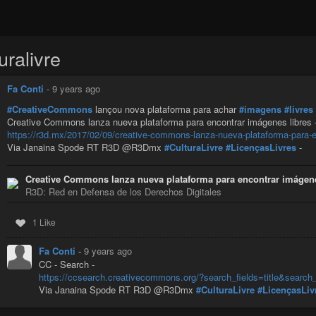
uralivre
Fa Conti
-
9 years ago
#CreativeCommons
lançou nova plataforma para achar
#imagens
#livres
Creative Commons lanza nueva plataforma para encontrar imágenes libres 
https://r3d.mx/2017/02/09/creative-commons-lanza-nueva-plataforma-para-e
Via Janaina Spode RT R3D @R3Dmx
#CulturaLivre
#LicençasLivres
-
Creative Commons lanza nueva plataforma para encontrar imágene
R3D: Red en Defensa de los Derechos Digitales
1 Like
Fa Conti
-
9 years ago
CC - Search -
https://ccsearch.creativecommons.org/?search_fields=title&search
Via Janaina Spode RT R3D @R3Dmx
#CulturaLivre
#LicençasLiv