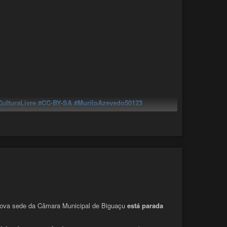
MuriloAzevedo50123
#MudançaDeVerdade
#Auri50
#VotoEmVoto
#LicençaLivre
#BY-SA
#CreativeCommons
Eleições2016
#Copyleft
#MudançaComAtitude
refeito
CulturaLivre
#CC-BY-SA
#MuriloAzevedo50123
#Política
#DemocraciaDireta
#VotoEmVoto
#LicençaLivre
o para uma mudança de verdade.
ça
#Democracia
#Eleições
#Eleições2016
#Copyleft
mer
#Arte
#Vereador
#Prefeito
o para uma mudança de verdade.
 nova sede da Câmara Municipal de Biguaçu
está parada