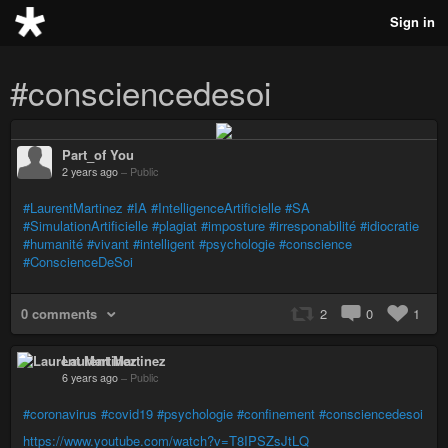
Sign in
#consciencedesoi
Part_of You
2 years ago
–
Public
#LaurentMartinez
#IA
#IntelligenceArtificielle
#SA
#SimulationArtificielle
#plagiat
#imposture
#irresponabilité
#idiocratie
#humanité
#vivant
#intelligent
#psychologie
#conscience
#ConscienceDeSoi
0 comments
2
0
1
Laurent Martinez
6 years ago
–
Public
#coronavirus
#covid19
#psychologie
#confinement
#consciencedesoi
https://www.youtube.com/watch?v=T8IPSZsJtLQ