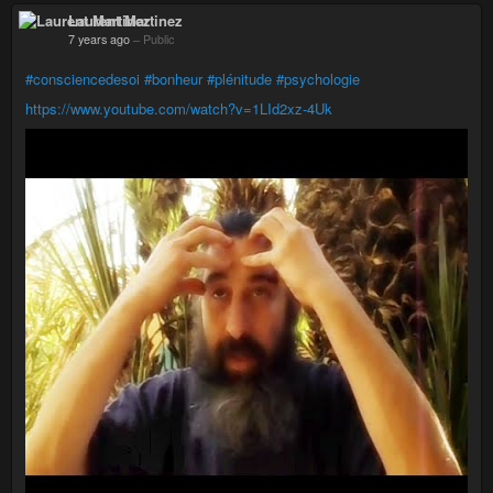
Laurent Martinez
7 years ago
–
Public
#consciencedesoi
#bonheur
#plénitude
#psychologie
https://www.youtube.com/watch?v=1LId2xz-4Uk