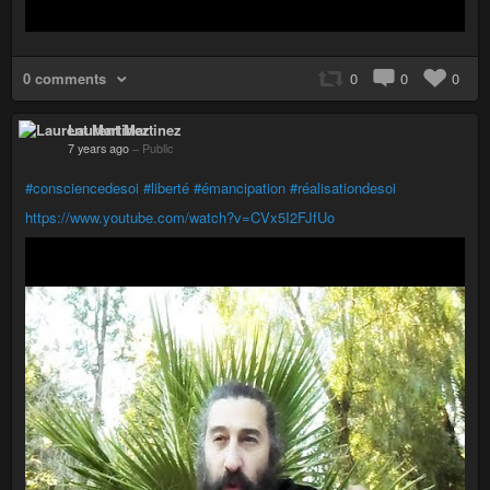
0 comments
0
0
0
Laurent Martinez
7 years ago
–
Public
#consciencedesoi
#liberté
#émancipation
#réalisationdesoi
https://www.youtube.com/watch?v=CVx5I2FJfUo