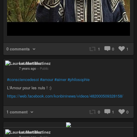
0 comments
1
0
1
Laurent Martinez
7 years ago
–
Public
#consciencedesoi
#amour
#aimer
#philosophie
L'Amour pour les nuls ! :)
https://web.facebook.com/konbininews/videos/482000509328158/
1 comment
0
1
0
Laurent Martinez