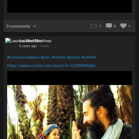
0 comments
1
0
1
Laurent Martinez
6 years ago
–
Public
#consciencedesoi
#paix
#famille
#guerre
#conflits
https://www.youtube.com/watch?v=CktBH0Ne6aI