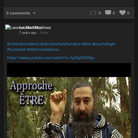
0 comments
0
0
0
Laurent Martinez
7 years ago
–
Public
#consciencedesoi
#permaculturehumaine
#être
#psychologie
#humanité
#altermondialisme
https://www.youtube.com/watch?v=IyXiqHCbNqc