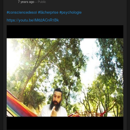
7 years ago
–
Public
#consciencedesoi
#lâcherprise
#psychologie
https://youtu.be/iM62ACnR1Bk