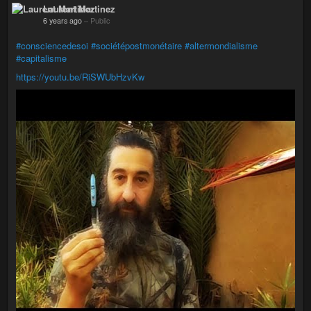
Laurent Martinez
6 years ago
–
Public
#consciencedesoi
#sociétépostmonétaire
#altermondialisme
#capitalisme
https://youtu.be/RiSWUbHzvKw