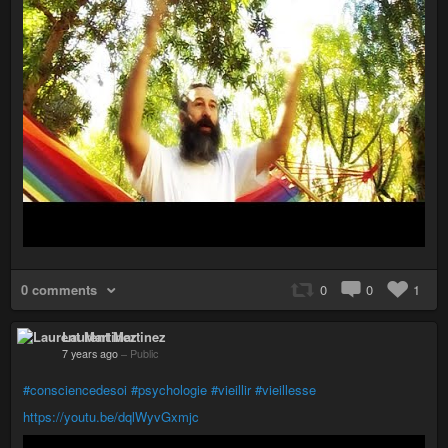
0 comments
0
0
1
Laurent Martinez
7 years ago
–
Public
#consciencedesoi
#psychologie
#vieillir
#vieillesse
https://youtu.be/dqlWyvGxmjc