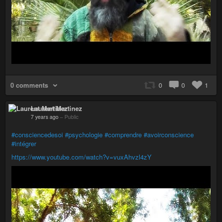
0 comments
0
0
1
Laurent Martinez
7 years ago
–
Public
#consciencedesoi
#psychologie
#comprendre
#avoirconscience
#intégrer
https://www.youtube.com/watch?v=vuxAhvzl4zY