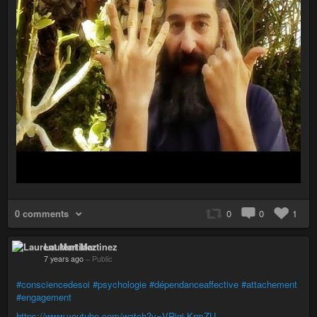
0 comments
0
0
1
Laurent Martinez
7 years ago
–
Public
#consciencedesoi
#psychologie
#dépendanceaffective
#attachement
#engagement
https://www.youtube.com/watch?v=VRjqj-KrmZU