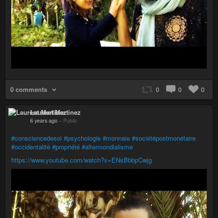
0 comments
0
0
0
Laurent Martinez
6 years ago
–
Public
#consciencedesoi
#psychologie
#monnaie
#sociétépostmonétaire
#occidentalité
#propriété
#altermondialisme
https://www.youtube.com/watch?v=ENsBbbpCwjg