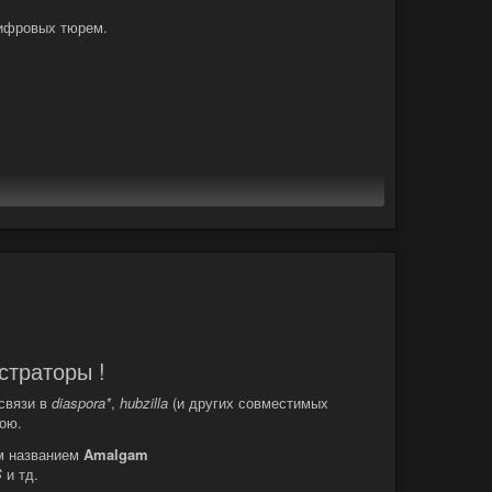
цифровых тюрем.
shell.
ая оболочка.
страторы !
связи в
diaspora*
,
hubzilla
(и других совместимых
ною.
ым названием
Amalgam
S
и тд.