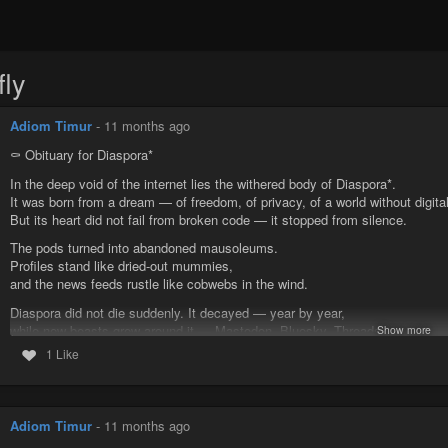
fly
Adiom Timur
-
11 months ago
⚰️ Obituary for Diaspora*
In the deep void of the internet lies the withered body of Diaspora*.
It was born from a dream — of freedom, of privacy, of a world without digital
But its heart did not fail from broken code — it stopped from silence.
The pods turned into abandoned mausoleums.
Profiles stand like dried-out mummies,
and the news feeds rustle like cobwebs in the wind.
Diaspora did not die suddenly. It decayed — year by year,
while new beasts grew around it — Mastodon, Bluesky, Threads.
Show more
Its spirit still wanders through the network,
1 Like
but its body is already cold.
We at
#Canfly
still hear its echo.
And we know: without a living community, any network becomes a graveyar
Adiom Timur
-
11 months ago
Diaspora was the first — and it became a warning.