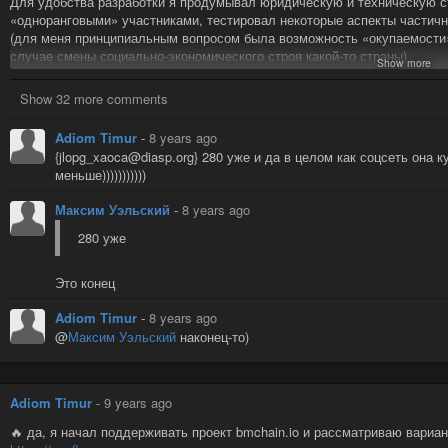
Для удобства разработки я продумывал юридическую и техническую с
«одноранговыми» участниками, тестировал некоторые аспекты частичн
(для меня принципиальным вопросом была возможность «окупаемости
случае смены социально-экономического строя какой-то страны)
Show more
Проще говоря, я хочу чтобы
#Amalgam
приносил прибыль
с момента
Show 32 more comments
За годы в
diaspora*
я собрал технические данные (кроме логов ошибок
с вами:
Adiom Timur
-
8 years ago
{jlopg_xaoca@diasp.org} 280 уже и да в целом как соцсеть она 
по
Фреймворкам
(например, понятно, что Ruby on Rails не так
меньше)))))))))))
имплементацию Amalgam я готов написать на go, node.js и, веро
php (тут потребуется помощь како-то сообщества)
Максим Уэльский
-
8 years ago
по
Серверам
(нагрузка на БД из-за лайков необоснованно хардк
280 уже
по
Консенсусу
(обмен данными между подами должен происходи
использовании блокчейна, однако опыт blockstack.org с их автор
упущен)
Это конец
По
Ценности
(в зависимости от «цены» записи должен получать 
Adiom Timur
-
8 years ago
потенциальной нагрузки на сервер. этот вопрос можно изучить в wh
@
Максим Уэльский
наконец-то)
По
#Amalgam
я собираю (фактически компилирую) сейчас
#WhitePape
На самом деле, я начал писать белую бумагу ещё в октябре 2017, но им
сотрудничеству, поэтому выкладываю этот пост, вместе с ссылкой на
Adiom Timur
-
9 years ago
давно ничего не обновлял, но этот вопрос скоро решится)
🔥 да, я начал поддерживать проект bmchain.io и рассматриваю вар
На данный момент, я хотел бы решить основные моменты, такие как