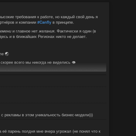
остов в день с разных сайтов (привет линкс хакер и
 больше я этого делать не буду
ысокие требования к работе, но каждый свой день я
артнёров и компании
#Canfly
в принципе.
иях бессмысленный набор букв, кроме
то почти никто не умеет поддерживать разговор.
ремени
и главное нет
желания
. Фактически я один (в
десь и в ближайших Регионах никто не делает.
ле 🌏
ь скорее всего мы никогда не виделись 👁
ично я не мог и не намерен разрушить то, что кому-то
ия
#Canfly
это
создание
новой децентрализованной
настоящей или будущей работой в Canfly и, конечно,
 с рекламы в этом уникальность бизнес-модели)))
а её парень полдня мне вчера угрожал (не понял что к