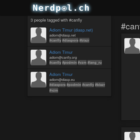
3 people tagged with #canfly
#can
Adiom Timur (diasp.net)
adiom@diasp.net
#canfly
#diaspora
#blazr
Adiom Timur
adiom@canfly.org
#canfly
#podmin
#vzm
#lang_ru
Adiom Timur
adiom@diasp.eu
#diaspora
#podmin
#canfly
#blazr
#vzm