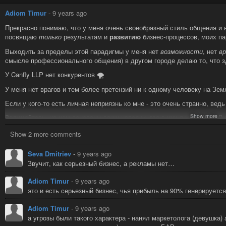
месяцами собирают свой донат, а некоторые личности делают по 50 реп
С уважением!
все такое)
#lang_ru
#canfly
#vzm
Adiom Timur
-
9 years ago
#lang_ru
#bmchain
#amalgam
#canfly
#ipfs
ps) некоторыми идеями я делился вк тут
https://vk.com/club18118001
но
Прекрасно понимаю, что у меня очень своеобразный стиль общения и в
посвящаю
только
результатам и
развитию
бизнес-процессов, моих п
PS) я кстати пишу эти посты не для того, чтобы увидеть в комментар
albabosh@russiandiaspora.org
и
raider@pod.psynet.su
такое ощущение, ч
Выходить за пределы этой парадигмы у меня нет
возможности
, нет
в
смысле профессионального общения) в другом городе делаю то, что з
Это открытая социальная сеть - будь открытыми 🥑
У Canfly LLP нет конкурентов 🌪
diaspora* social network
У меня нет врагов и тем более претензий ни к одному человеку на Зем
diaspora* is the online social world where you are in control.
Если у кого-то есть личная неприязнь ко мне - это очень странно, вед
Show more
Задумайтесь, на чем основаны ваши нападки, где в них я и
#Canfly
. Л
дорого, всё в этой жизни разрушается само по себе. Как раз тут мисс
Show 2 more comments
модели из уцелевших остатков разрушенных старых систем.
Пожалуйста, пишите мне
только
если у вас есть вопросы связанные с 
Seva Dmitriev
-
9 years ago
если вы мой друг.
Звучит, как серьезный бизнес, а рекламы нет…
Adiom Timur
-
9 years ago
это и есть серьезный бизнес, чья прибыль на 90% генерируется
Adiom Timur
-
9 years ago
а угрозы были такого характера - нанял маркетолога (девушка) 