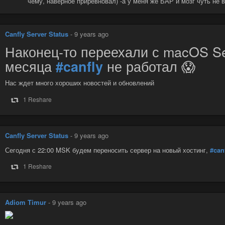
чему, наверное приревновал) -а у меня же БАР и мозг чуть не в
Canfly Server Status
-
9 years ago
Наконец-то переехали с macOS Se
месяца
не работал 😱
#canfly
Нас ждет много хороших новостей и обновлений
1 Reshare
Canfly Server Status
-
9 years ago
Сегодня с 22:00 MSK будем переносить сервер на новый хостинг,
#can
1 Reshare
Adiom Timur
-
9 years ago