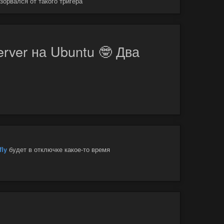
зорвался от такого тригера
rver на Ubuntu 🤓 Два
fly
будет в отключке какое-то время