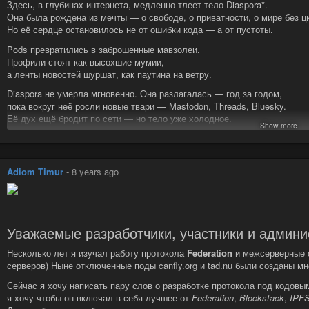
Здесь, в глубинах интернета, медленно тлеет тело Diaspora*.
⚰️ Let its name be a symbol.
Она была рождена из мечты — о свободе, о приватности, о мире без 
👁 Let its ghost remind us: decentralization without people is just an empty 
Но её сердце остановилось не от ошибки кода — а от пустоты.
🔥 And we — carry its fire forward.
Pods превратились в заброшенные мавзолеи.
Профили стоят как высохшие мумии,
а ленты новостей шуршат, как паутина на ветру.
Diaspora не умерла мгновенно. Она разлагалась — год за годом,
пока вокруг неё росли новые твари — Mastodon, Threads, Bluesky.
Её дух ещё бродит по сети — но тело уже холодное.
Show more
Мы в
#Canfly
слышим её эхо.
И знаем: без сообщества любая сеть превращается в кладбище.
Diaspora была первой — и стала предупреждением.
Adiom Timur
-
8 years ago
⚰️ Пусть её имя станет символом.
👁 Пусть её призрак напоминает: децентрализация без людей — мёртв
🔥 А мы — несём её огонь дальше.
Уважаемые разработчики, участники и админи
Несколько лет я изучал работу протокола
Federation
и межсерверные 
серверов) Ныне отключенные поды canfly.org и tad.nu были созданы м
Сейчас я хочу написать пару слов о разработке протокола под кодов
я хочу чтобы он включал в себя лучшее от
Federation
,
Blockstack
,
IPF