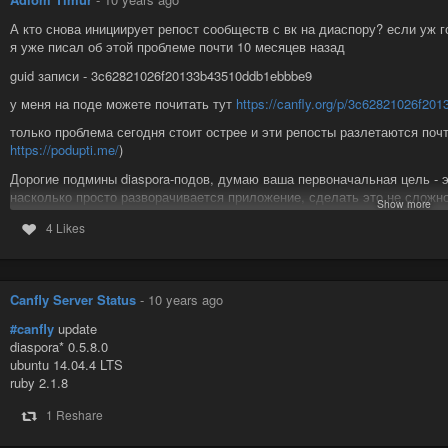
А кто снова инициирует репост сообществ с вк на диаспору? если уж г
я уже писал об этой проблеме почти 10 месяцев назад
guid записи - 3c62821026f20133b43510ddb1ebbbe9
у меня на поде можете почитать тут
https://canfly.org/p/3c62821026f2
только проблема сегодня стоит острее и эти репосты разлетаются поч
https://podupti.me/
)
Дорогие подмины diaspora-подов, думаю ваша первоначальная цель - 
насколько просто разворачивается приложение, сделать это не сложн
Show more
поэтому вторая цель, а может быть главная миссия - это привлечь в св
4 Likes
интересных людей, который по каким-то причинам не проходит, наприм
ps) В конечном итоге админы ВК (пабликов и вообще) должны постить 
децентрализованную инфраструктуру для “репостов” – это большой ша
Canfly Server Status
-
10 years ago
https://vk.com/topic-88193488_34111475?post=82
#canfly
#lang_ru
#canfly
update
diaspora* 0.5.8.0
Вот мне откровенно не нравятся сообщества типа "лепры из вк
ubuntu 14.04.4 LTS
своей "раскрутки" и это не ...
ruby 2.1.8
Вот мне откровенно не нравятся сообщества типа "лепры из вк" из-за 
"раскрутки" и это не единственный аргумент. "Публичные страницы" с
1 Reshare
выделяются своей ...