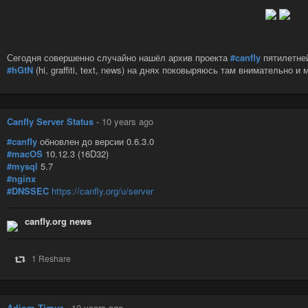
Сегодня совершенно случайно нашёл архив проекта
#canfly
пятилетней
#hGtN
(hi, graffiti, text, news) на днях поковыряюсь там внимательно 
Canfly Server Status
-
10 years ago
#canfly
обновлен до версии 0.6.3.0
#macOS
10.12.3 (16D32)
#mysql
5.7
#nginx
#DNSSEC
https://canfly.org/u/server
canfly.org news
1 Reshare
Adiom Timur
-
10 years ago